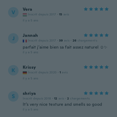
Vera
V
Inscrit depuis 2017
·
15
avis
il y a 5 ans
Jannah
J
Inscrit depuis 2017
·
39
avis
·
26
chargements
parfait j’aime bien sa fait assez naturel ☺️✨
il y a 5 ans
Krissy
K
Inscrit depuis 2020
·
1
avis
il y a 5 ans
shriya
S
Inscrit depuis 2018
·
12
avis
·
2
chargements
It’s very nice texture and smells so good
il y a 5 ans