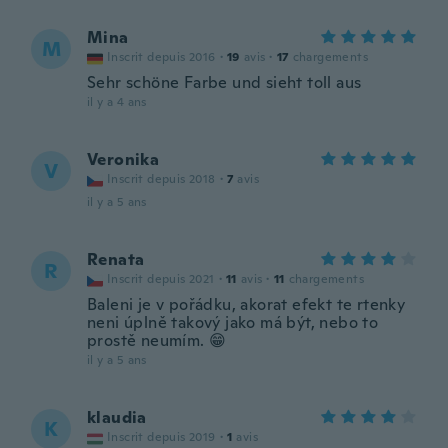
Mina
M
Inscrit depuis 2016
·
19
avis
·
17
chargements
Sehr schöne Farbe und sieht toll aus
il y a 4 ans
Veronika
V
Inscrit depuis 2018
·
7
avis
il y a 5 ans
Renata
R
Inscrit depuis 2021
·
11
avis
·
11
chargements
Baleni je v pořádku, akorat efekt te rtenky
neni úplně takový jako má být, nebo to
prostě neumím. 😁
il y a 5 ans
klaudia
K
Inscrit depuis 2019
·
1
avis