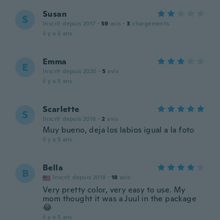
Susan
S
Inscrit depuis 2017
·
59
avis
·
3
chargements
il y a 5 ans
Emma
E
Inscrit depuis 2020
·
5
avis
il y a 5 ans
Scarlette
S
Inscrit depuis 2016
·
2
avis
Muy bueno, deja los labios igual a la foto
il y a 5 ans
Bella
B
Inscrit depuis 2019
·
18
avis
Very pretty color, very easy to use. My
mom thought it was a Juul in the package
😂
il y a 5 ans