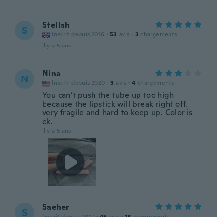
Stellah
S
Inscrit depuis 2016
·
53
avis
·
3
chargements
il y a 5 ans
Nina
N
Inscrit depuis 2020
·
3
avis
·
4
chargements
You can’t push the tube up too high
because the lipstick will break right off,
very fragile and hard to keep up. Color is
ok.
il y a 5 ans
Saeher
S
Inscrit depuis 2017
·
45
avis
·
18
chargements