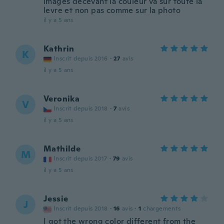
images décevant la couleur va sur toute la
levre et non pas comme sur la photo
il y a 5 ans
Kathrin
K
Inscrit depuis 2016
·
27
avis
il y a 5 ans
Veronika
V
Inscrit depuis 2018
·
7
avis
il y a 5 ans
Mathilde
M
Inscrit depuis 2017
·
79
avis
il y a 5 ans
Jessie
J
Inscrit depuis 2018
·
16
avis
·
1
chargements
I got the wrong color different from the