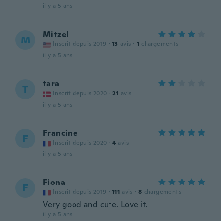
il y a 5 ans
Mitzel
M
Inscrit depuis 2019
·
13
avis
·
1
chargements
il y a 5 ans
tara
T
Inscrit depuis 2020
·
21
avis
il y a 5 ans
Francine
F
Inscrit depuis 2020
·
4
avis
il y a 5 ans
Fiona
F
Inscrit depuis 2019
·
111
avis
·
8
chargements
Very good and cute. Love it.
il y a 5 ans