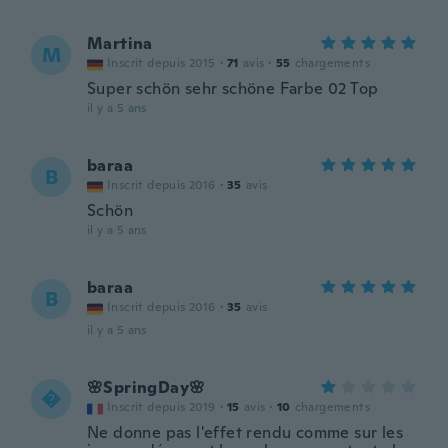
Martina
M
Inscrit depuis 2015
·
71
avis
·
55
chargements
Super schön sehr schöne Farbe 02 Top
il y a 5 ans
baraa
B
Inscrit depuis 2016
·
35
avis
Schön
il y a 5 ans
baraa
B
Inscrit depuis 2016
·
35
avis
il y a 5 ans
🌸SpringDay🌸

Inscrit depuis 2019
·
15
avis
·
10
chargements
Ne donne pas l'effet rendu comme sur les