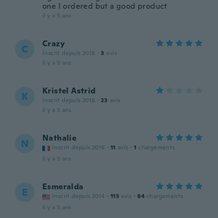
one I ordered but a good product
il y a 5 ans
Crazy
C
Inscrit depuis 2018
·
3
avis
il y a 5 ans
Kristel Astrid
K
Inscrit depuis 2018
·
23
avis
il y a 5 ans
Nathalie
N
Inscrit depuis 2016
·
11
avis
·
1
chargements
il y a 5 ans
Esmeralda
E
Inscrit depuis 2014
·
113
avis
·
84
chargements
il y a 5 ans