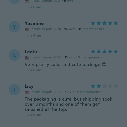
Inscrit depuis 2017
·
9
avis
il y a 6 ans
Yasmine
Y
Inscrit depuis 2018
·
15
avis
·
11
chargements
il y a 6 ans
Leelu
L
Inscrit depuis 2020
·
11
avis
·
1
chargements
Very pretty color and cute package 😍
il y a 6 ans
Izzy
I
Inscrit depuis 2020
·
4
avis
·
1
chargements
The packaging is cute, but shipping took
over 3 months and one of them got
smushed at the top.
il y a 6 ans