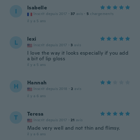
Isabelle
I
Inscrit depuis 2017
·
37
avis
·
5
chargements
il y a 5 ans
lexi
L
Inscrit depuis 2017
·
3
avis
I love the way it looks especially if you add
a bit of lip gloss
il y a 5 ans
Hannah
H
Inscrit depuis 2018
·
2
avis
il y a 6 ans
Teresa
T
Inscrit depuis 2017
·
21
avis
Made very well and not thin and flimsy.
il y a 6 ans