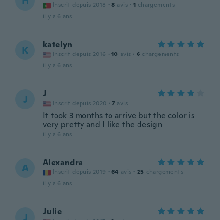
H
Inscrit depuis 2018
·
8
avis
·
1
chargements
il y a 6 ans
katelyn
K
Inscrit depuis 2016
·
10
avis
·
6
chargements
il y a 6 ans
J
J
Inscrit depuis 2020
·
7
avis
It took 3 months to arrive but the color is
very pretty and I like the design
il y a 6 ans
Alexandra
A
Inscrit depuis 2019
·
64
avis
·
25
chargements
il y a 6 ans
Julie
J