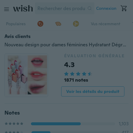
Connexion
Populaires
Vus récemment
Avis clients
Nouveau design pour dames féminines Hydratant Dégraissant Couleur Dégradé Forme en V Découpe Deux Teintes Teintes Maquillage Soyeux Double Couleurs Baume Rouge à Lèvres Baume pour Lèvres Lèvres Cosmétique
ÉVALUATION GÉNÉRALE
4.3
1871 notes
Voir les détails du produit
Notes
1,103
417