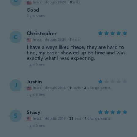
Inscrit depuis 2020
·
6
avis
Good
il y a 5 ans
Christopher
C
Inscrit depuis 2020
·
1
avis
I have always liked these, they are hard to
find, my order showed up on time and was
exactly what I was expecting.
il y a 5 ans
Justin
J
Inscrit depuis 2018
·
11
avis
·
2
chargements
il y a 5 ans
Stacy
S
Inscrit depuis 2019
·
21
avis
·
1
chargements
il y a 5 ans