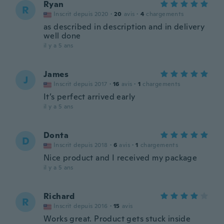
Ryan
R
Inscrit depuis 2020
·
20
avis
·
4
chargements
as described in description and in delivery
well done
il y a 5 ans
James
J
Inscrit depuis 2017
·
16
avis
·
1
chargements
It’s perfect arrived early
il y a 5 ans
Donta
D
Inscrit depuis 2018
·
6
avis
·
1
chargements
Nice product and I received my package
il y a 5 ans
Richard
R
Inscrit depuis 2016
·
15
avis
Works great. Product gets stuck inside