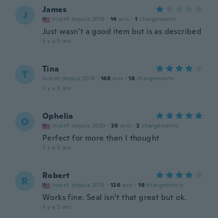
James
J
Inscrit depuis 2016
·
14
avis
·
1
chargements
Just wasn’t a good item but is as described
il y a 5 ans
Tina
T
Inscrit depuis 2016
·
168
avis
·
18
chargements
il y a 5 ans
Ophelia
O
Inscrit depuis 2020
·
26
avis
·
2
chargements
Perfect for more then I thought
il y a 5 ans
Robert
R
Inscrit depuis 2015
·
126
avis
·
16
chargements
Works fine. Seal isn’t that great but ok.
il y a 5 ans