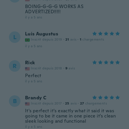
BOING-G-G-G WORKS AS
ADVERTIZED!!!!!
il y a 5 ans
Luís Augustus
L
Inscrit depuis 2019
·
21
avis
·
1
chargements
il y a 5 ans
Rick
R
Inscrit depuis 2018
·
9
avis
Perfect
il y a 5 ans
Brandy C
B
Inscrit depuis 2017
·
25
avis
·
27
chargements
It's perfect it's exactly what it said it was
going to be it came in one piece it's clean
sleek looking and functional
il y a 5 ans