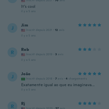
Inscrit depuis 2021
·
70
avis
It’s cool
il y a 5 ans
Jim
J
Inscrit depuis 2021
·
12
avis
il y a 5 ans
Rob
R
Inscrit depuis 2019
·
3
avis
il y a 5 ans
João
J
Inscrit depuis 2018
·
7
avis
·
4
chargements
Exatamente igual ao que eu imaginava...
il y a 5 ans
Rj
R
Inscrit depuis 2020
·
57
avis