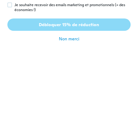
il y a 5 ans
Je souhaite recevoir des emails marketing et promotionnels (= des
économies !)
Misty
M
Débloquer 15% de réduction
Inscrit depuis 2020
·
35
avis
il y a 5 ans
Non merci
Martin
M
Inscrit depuis 2018
·
25
avis
·
1
chargements
il y a 5 ans
Alex
A
Inscrit depuis 2020
·
25
avis
·
5
chargements
il y a 5 ans
brandy
B
Inscrit depuis 2020
·
225
avis
il y a 5 ans