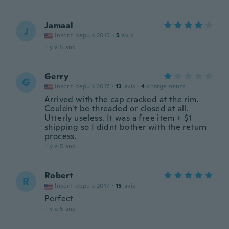
Jamaal
J
Inscrit depuis 2015
·
5
avis
il y a 5 ans
Gerry
G
Inscrit depuis 2017
·
13
avis
·
4
chargements
Arrived with the cap cracked at the rim.
Couldn't be threaded or closed at all.
Utterly useless. It was a free item + $1
shipping so I didnt bother with the return
process.
il y a 5 ans
Robert
R
Inscrit depuis 2017
·
15
avis
Perfect
il y a 5 ans