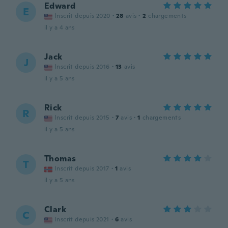
Edward
E
Inscrit depuis 2020
·
28
avis
·
2
chargements
il y a 4 ans
Jack
J
Inscrit depuis 2016
·
13
avis
il y a 5 ans
Rick
R
Inscrit depuis 2015
·
7
avis
·
1
chargements
il y a 5 ans
Thomas
T
Inscrit depuis 2017
·
1
avis
il y a 5 ans
Clark
C
Inscrit depuis 2021
·
6
avis