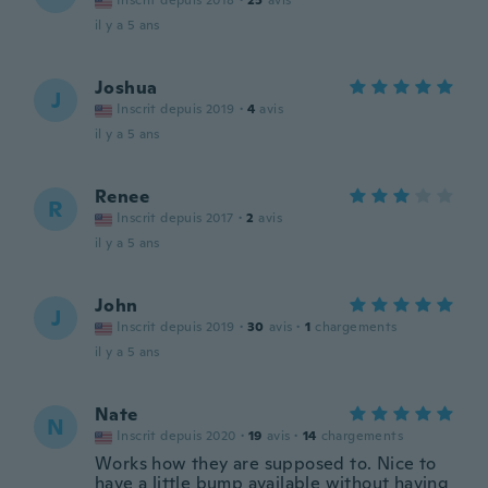
Inscrit depuis 2018
·
25
avis
il y a 5 ans
Joshua
J
Inscrit depuis 2019
·
4
avis
il y a 5 ans
Renee
R
Inscrit depuis 2017
·
2
avis
il y a 5 ans
John
J
Inscrit depuis 2019
·
30
avis
·
1
chargements
il y a 5 ans
Nate
N
Inscrit depuis 2020
·
19
avis
·
14
chargements
Works how they are supposed to. Nice to
have a little bump available without having