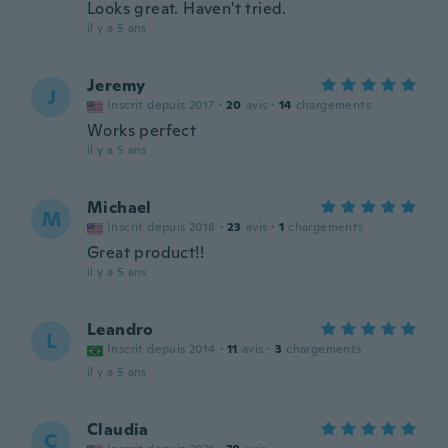
Looks great. Haven't tried.
il y a 5 ans
Jeremy
J
Inscrit depuis 2017
·
20
avis
·
14
chargements
Works perfect
il y a 5 ans
Michael
M
Inscrit depuis 2018
·
23
avis
·
1
chargements
Great product!!
il y a 5 ans
Leandro
L
Inscrit depuis 2014
·
11
avis
·
3
chargements
il y a 5 ans
Claudia
C