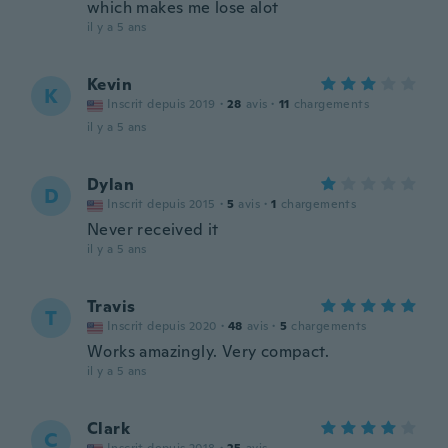
which makes me lose alot
il y a 5 ans
Kevin
K
Inscrit depuis 2019
·
28
avis
·
11
chargements
il y a 5 ans
Dylan
D
Inscrit depuis 2015
·
5
avis
·
1
chargements
Never received it
il y a 5 ans
Travis
T
Inscrit depuis 2020
·
48
avis
·
5
chargements
Works amazingly. Very compact.
il y a 5 ans
Clark
C