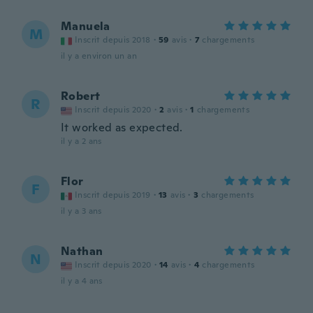
Manuela
M
Inscrit depuis 2018
·
59
avis
·
7
chargements
il y a environ un an
Robert
R
Inscrit depuis 2020
·
2
avis
·
1
chargements
It worked as expected.
il y a 2 ans
Flor
F
Inscrit depuis 2019
·
13
avis
·
3
chargements
il y a 3 ans
Nathan
N
Inscrit depuis 2020
·
14
avis
·
4
chargements
il y a 4 ans