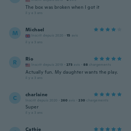
The box was broken when I got it
il y a 3 ans
Michael
M
Inscrit depuis 2020
·
15
avis
il y a 3 ans
Rio
R
Inscrit depuis 2019
·
273
avis
·
88
chargements
Actually fun. My daughter wants the play.
il y a 3 ans
charlaine
C
Inscrit depuis 2020
·
260
avis
·
230
chargements
Super
il y a 3 ans
Cathie