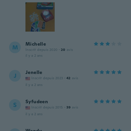
Michelle
M
Inscrit depuis 2020
·
20
avis
il y a 2 ans
Jenelle
J
Inscrit depuis 2023
·
42
avis
il y a 2 ans
Syfudeen
S
Inscrit depuis 2015
·
39
avis
il y a 2 ans
Wendy