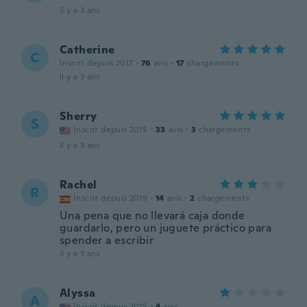
il y a 3 ans
Catherine
C
Inscrit depuis 2017
·
76
avis
·
17
chargements
il y a 3 ans
Sherry
S
Inscrit depuis 2015
·
33
avis
·
3
chargements
il y a 3 ans
Rachel
R
Inscrit depuis 2019
·
14
avis
·
2
chargements
Una pena que no llevará caja donde
guardarlo, pero un juguete práctico para
spender a escribir
il y a 3 ans
Alyssa
A
Inscrit depuis 2015
·
4
avis