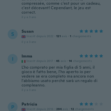
compressée, comme c'est pour un cadeau,
c'est décevant! Cependant, le jeu est
correct.
il y a 3 ans
Susan
S
Inscrit depuis 2022
·
121
avis
·
1
chargements
il y a 3 ans
Imma
I
Inscrit depuis 2017
·
45
avis
·
14
chargements
L'ho comprato per mia figlia di 5 anni, il
gioco è fatto bene, l'ho aperto io per
vedere se era completo ma ancora non
l'abbiamo usato perché sarà un regalo di
compleanno.
il y a 3 ans
Patricia
P
Inscrit depuis 2016
·
294
avis
·
12
chargements