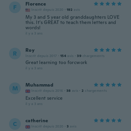
Florence
F
Inscrit depuis 2020
·
192
avis
My 3 and 5 year old granddaughters LOVE
this. It's GREAT to teach them letters and
words!
il y a 3 ans
Roy
R
Inscrit depuis 2017
·
154
avis
·
39
chargements
Great learning too forcwork
il y a 3 ans
Muhammad
M
Inscrit depuis 2016
·
38
avis
·
2
chargements
Excellent service
il y a 3 ans
catherine
C
Inscrit depuis 2020
·
3
avis