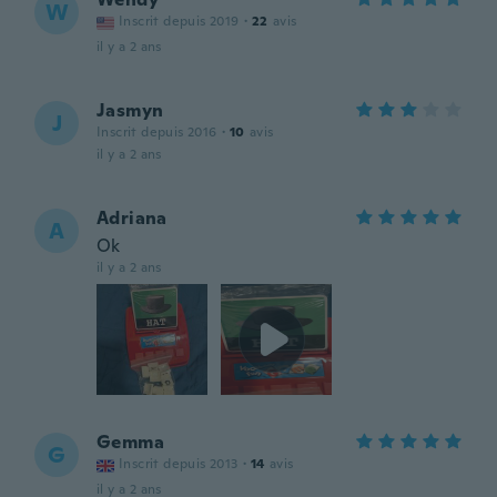
W
Inscrit depuis 2019
·
22
avis
il y a 2 ans
Jasmyn
J
Inscrit depuis 2016
·
10
avis
il y a 2 ans
Adriana
A
Ok
il y a 2 ans
Gemma
G
Inscrit depuis 2013
·
14
avis
il y a 2 ans