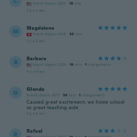
C
Inscrit depuis 2014
·
19
avis
il y a 4 ans
Magdalena
M
Inscrit depuis 2018
·
30
avis
il y a 4 ans
Barbara
B
Inscrit depuis 2020
·
19
avis
·
1
chargements
il y a 4 ans
Glenda
G
Inscrit depuis 2017
·
58
avis
·
1
chargements
Caused great excitement, we home school
so great teaching aide
il y a 4 ans
Rafael
R