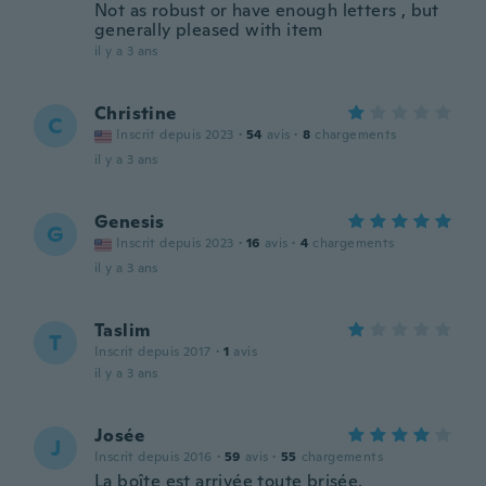
Not as robust or have enough letters , but
generally pleased with item
il y a 3 ans
Christine
C
Inscrit depuis 2023
·
54
avis
·
8
chargements
il y a 3 ans
Genesis
G
Inscrit depuis 2023
·
16
avis
·
4
chargements
il y a 3 ans
Taslim
T
Inscrit depuis 2017
·
1
avis
il y a 3 ans
Josée
J
Inscrit depuis 2016
·
59
avis
·
55
chargements
La boîte est arrivée toute brisée,