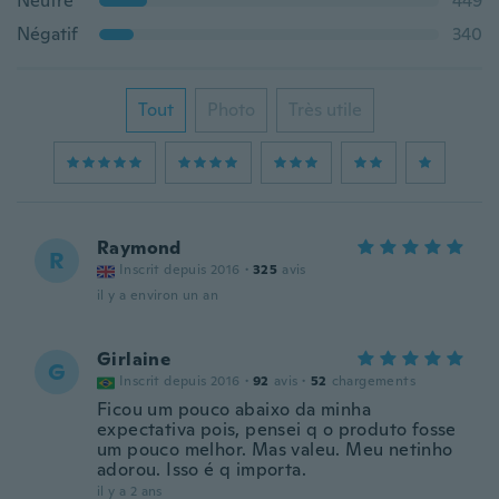
Neutre
449
Négatif
340
Tout
Photo
Très utile
Raymond
R
Inscrit depuis 2016
·
325
avis
il y a environ un an
Girlaine
G
Inscrit depuis 2016
·
92
avis
·
52
chargements
Ficou um pouco abaixo da minha
expectativa pois, pensei q o produto fosse
um pouco melhor. Mas valeu. Meu netinho
adorou. Isso é q importa.
il y a 2 ans