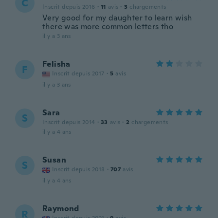
C
Inscrit depuis 2016
·
11
avis
·
3
chargements
Very good for my daughter to learn wish
there was more common letters tho
il y a 3 ans
Felisha
F
Inscrit depuis 2017
·
5
avis
il y a 3 ans
Sara
S
Inscrit depuis 2014
·
33
avis
·
2
chargements
il y a 4 ans
Susan
S
Inscrit depuis 2018
·
707
avis
il y a 4 ans
Raymond
R