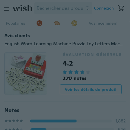
Connexion
Populaires
Vus récemment
Avis clients
English Word Learning Machine Puzzle Toy Letters Machine Card Jeu d'épellation de cartes Jouets éducatifs pour les enfants Cartes de jeux d'alphabétisation U5BHXL790/39
ÉVALUATION GÉNÉRALE
4.2
3317 notes
Voir les détails du produit
Notes
1,882
646