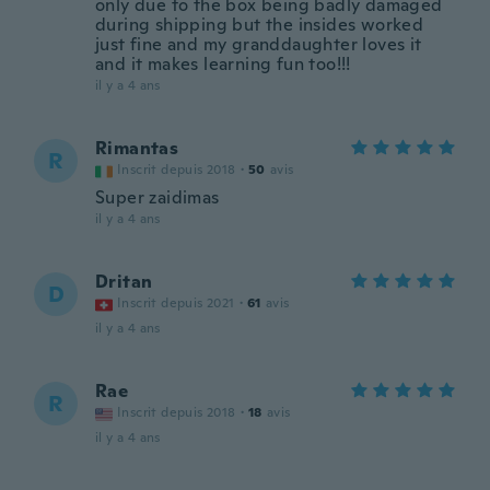
only due to the box being badly damaged
during shipping but the insides worked
just fine and my granddaughter loves it
and it makes learning fun too!!!
il y a 4 ans
Rimantas
R
Inscrit depuis 2018
·
50
avis
Super zaidimas
il y a 4 ans
Dritan
D
Inscrit depuis 2021
·
61
avis
il y a 4 ans
Rae
R
Inscrit depuis 2018
·
18
avis
il y a 4 ans