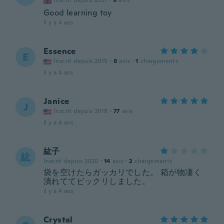
Inscrit depuis 2021
·
9
avis
Good learning toy
il y a 4 ans
Essence
E
Inscrit depuis 2015
·
8
avis
·
1
chargements
il y a 4 ans
Janice
J
Inscrit depuis 2018
·
77
avis
il y a 4 ans
紘子
紘
Inscrit depuis 2020
·
14
avis
·
2
chargements
袋を空けたらガッカリでした。 箱が物凄く
潰れててビックリしました。
il y a 4 ans
Crystal