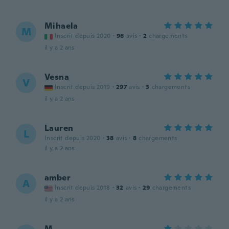
Mihaela
M
Inscrit depuis 2020
·
96
avis
·
2
chargements
il y a 2 ans
Vesna
V
Inscrit depuis 2019
·
297
avis
·
3
chargements
il y a 2 ans
Lauren
L
Inscrit depuis 2020
·
38
avis
·
8
chargements
il y a 2 ans
amber
A
Inscrit depuis 2018
·
32
avis
·
29
chargements
il y a 2 ans
M