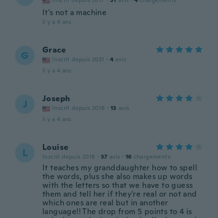
Inscrit depuis 2017
·
31
avis
·
4
chargements
It's not a machine
il y a 4 ans
Grace
G
Inscrit depuis 2021
·
4
avis
il y a 4 ans
Joseph
J
Inscrit depuis 2019
·
13
avis
il y a 4 ans
Louise
L
Inscrit depuis 2018
·
37
avis
·
16
chargements
It teaches my granddaughter how to spell
the words, plus she also makes up words
with the letters so that we have to guess
them and tell her if they're real or not and
which ones are real but in another
language!! The drop from 5 points to 4 is