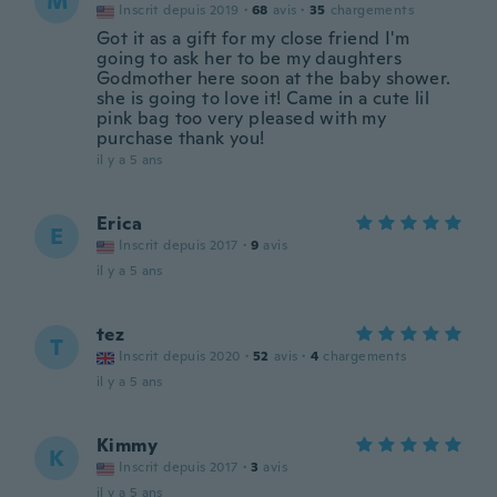
M
Inscrit depuis 2019
·
68
avis
·
35
chargements
Got it as a gift for my close friend I'm
going to ask her to be my daughters
Godmother here soon at the baby shower.
she is going to love it! Came in a cute lil
pink bag too very pleased with my
purchase thank you!
il y a 5 ans
Erica
E
Inscrit depuis 2017
·
9
avis
il y a 5 ans
tez
T
Inscrit depuis 2020
·
52
avis
·
4
chargements
il y a 5 ans
Kimmy
K
Inscrit depuis 2017
·
3
avis
il y a 5 ans