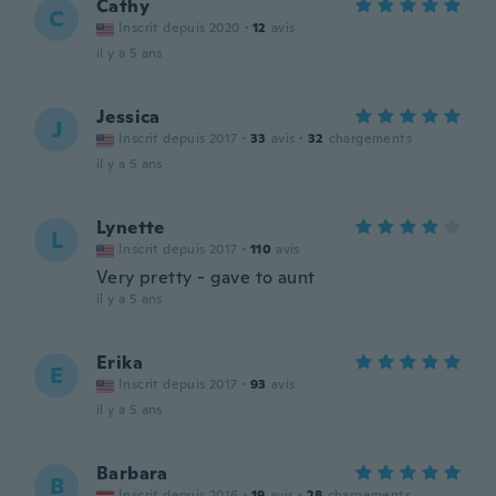
Cathy
C
Inscrit depuis 2020
·
12
avis
il y a 5 ans
Jessica
J
Inscrit depuis 2017
·
33
avis
·
32
chargements
il y a 5 ans
Lynette
L
Inscrit depuis 2017
·
110
avis
Very pretty - gave to aunt
il y a 5 ans
Erika
E
Inscrit depuis 2017
·
93
avis
il y a 5 ans
Barbara
B
Inscrit depuis 2016
·
19
avis
·
28
chargements