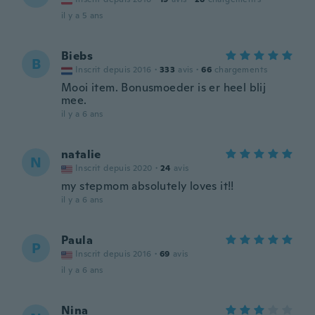
il y a 5 ans
Biebs
B
Inscrit depuis 2016
·
333
avis
·
66
chargements
Mooi item. Bonusmoeder is er heel blij
mee.
il y a 6 ans
natalie
N
Inscrit depuis 2020
·
24
avis
my stepmom absolutely loves it!!
il y a 6 ans
Paula
P
Inscrit depuis 2016
·
69
avis
il y a 6 ans
Nina