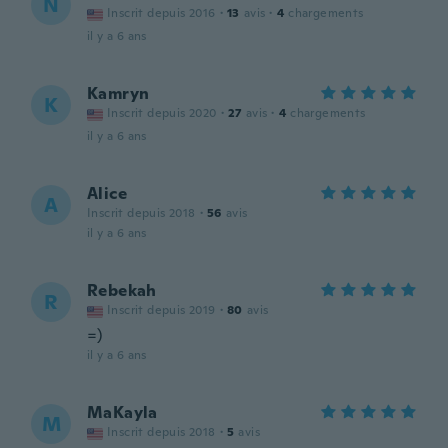
N
Inscrit depuis 2016
·
13
avis
·
4
chargements
il y a 6 ans
Kamryn
K
Inscrit depuis 2020
·
27
avis
·
4
chargements
il y a 6 ans
Alice
A
Inscrit depuis 2018
·
56
avis
il y a 6 ans
Rebekah
R
Inscrit depuis 2019
·
80
avis
=)
il y a 6 ans
MaKayla
M
Inscrit depuis 2018
·
5
avis