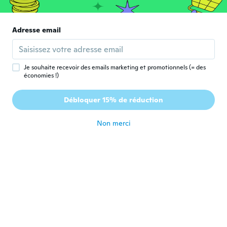
Laila
L
Inscrit depuis 2018
·
47
avis
·
5
chargements
Adresse email
Mum loves it and we are extremely pleased
il y a 6 ans
Je souhaite recevoir des emails marketing et promotionnels (= des
économies !)
Angela
A
Inscrit depuis 2020
·
8
avis
Débloquer 15% de réduction
😁
il y a 6 ans
Non merci
trinity
T
Inscrit depuis 2018
·
26
avis
il y a 6 ans
Amanda
A
Inscrit depuis 2016
·
6
avis
il y a 6 ans