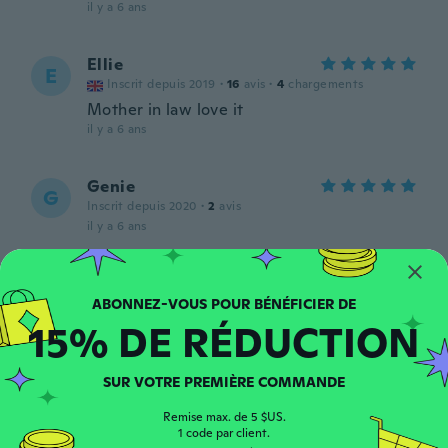
il y a 6 ans
Ellie
E
Inscrit depuis 2019
·
16
avis
·
4
chargements
Mother in law love it
il y a 6 ans
Genie
G
Inscrit depuis 2020
·
2
avis
il y a 6 ans
Darla
D
Inscrit depuis 2016
·
393
avis
·
9
chargements
15% DE RÉDUCTION
il y a 6 ans
Shannon
SUR VOTRE PREMIÈRE COMMANDE
S
Inscrit depuis 2015
·
6
avis
Remise max. de 5 $US.
il y a 6 ans
1 code par client.