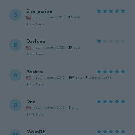
Sharmaine
S
Inscrit depuis 2015
·
25
avis
il y a 3 ans
Darlene
D
Inscrit depuis 2022
·
15
avis
il y a 3 ans
Andrea
A
Inscrit depuis 2015
·
184
avis
·
7
chargements
il y a 4 ans
Dee
D
Inscrit depuis 2016
·
8
avis
il y a 5 ans
MomOf