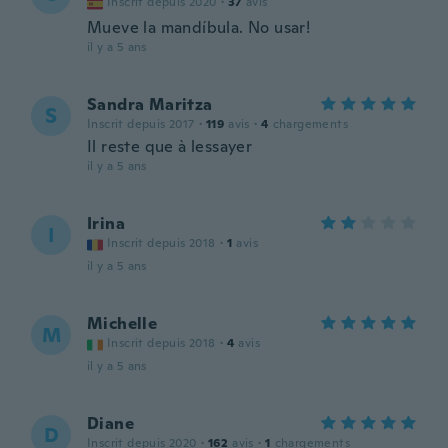
Inscrit depuis 2020
·
37
avis
Mueve la mandíbula. No usar!
il y a 5 ans
Sandra Maritza
S
Inscrit depuis 2017
·
119
avis
·
4
chargements
Il reste que à lessayer
il y a 5 ans
Irina
I
Inscrit depuis 2018
·
1
avis
il y a 5 ans
Michelle
M
Inscrit depuis 2018
·
4
avis
il y a 5 ans
Diane
D
Inscrit depuis 2020
·
162
avis
·
1
chargements