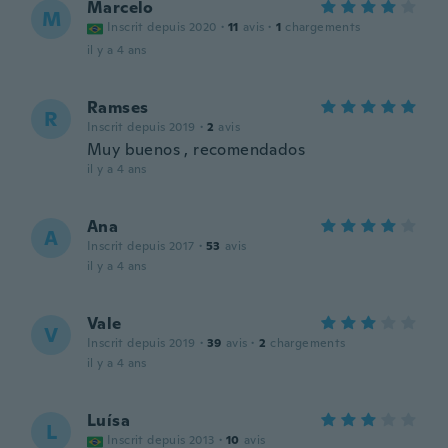
Marcelo
M
Inscrit depuis 2020
·
11
avis
·
1
chargements
il y a 4 ans
Ramses
R
Inscrit depuis 2019
·
2
avis
Muy buenos , recomendados
il y a 4 ans
Ana
A
Inscrit depuis 2017
·
53
avis
il y a 4 ans
Vale
V
Inscrit depuis 2019
·
39
avis
·
2
chargements
il y a 4 ans
Luísa
L
Inscrit depuis 2013
·
10
avis