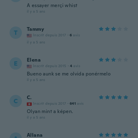
A essayer merçi whist
il y a 5 ans
Tammy
T
Inscrit depuis 2017
·
6
avis
il y a 5 ans
Elena
E
Inscrit depuis 2015
·
4
avis
Bueno aunk se me olvida ponérmelo
il y a 5 ans
C.
C
Inscrit depuis 2017
·
641
avis
Olyan mint a képen.
il y a 5 ans
Allana