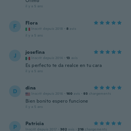
Ótimo
il y a 5 ans
Flora
F
Inscrit depuis 2018
·
8
avis
il y a 5 ans
josefina
J
Inscrit depuis 2014
·
13
avis
Es perfecto te da realce en tu cara
il y a 5 ans
dina
D
Inscrit depuis 2016
·
160
avis
·
93
chargements
Bien bonito espero funcione
il y a 5 ans
Patricia
P
Inscrit depuis 2017
·
302
avis
·
216
chargements