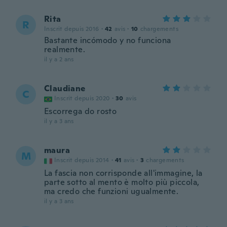
Rita
R
Inscrit depuis 2016
·
42
avis
·
10
chargements
Bastante incómodo y no funciona
realmente.
il y a 2 ans
Claudiane
C
Inscrit depuis 2020
·
30
avis
Escorrega do rosto
il y a 3 ans
maura
M
Inscrit depuis 2014
·
41
avis
·
3
chargements
La fascia non corrisponde all'immagine, la
parte sotto al mento è molto più piccola,
ma credo che funzioni ugualmente.
il y a 3 ans