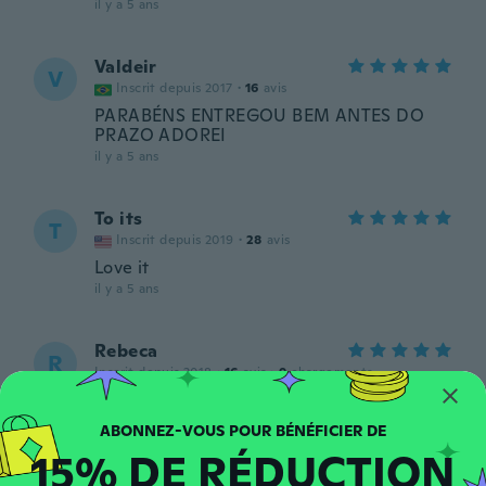
il y a 5 ans
Valdeir
V
Inscrit depuis 2017
·
16
avis
PARABÉNS ENTREGOU BEM ANTES DO
PRAZO ADOREI
il y a 5 ans
To its
T
Inscrit depuis 2019
·
28
avis
Love it
il y a 5 ans
Rebeca
R
Inscrit depuis 2018
·
16
avis
·
9
chargements
Espero q sirva, y me hubiera gustado con
instrucciones
il y a 5 ans
15% DE RÉDUCTION