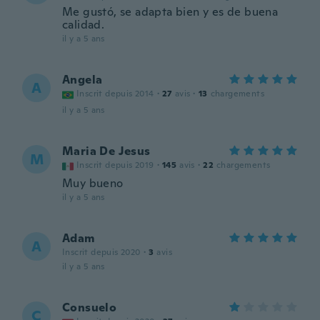
Me gustó, se adapta bien y es de buena
calidad.
il y a 5 ans
Angela
A
Inscrit depuis 2014
·
27
avis
·
13
chargements
il y a 5 ans
Maria De Jesus
M
Inscrit depuis 2019
·
145
avis
·
22
chargements
Muy bueno
il y a 5 ans
Adam
A
Inscrit depuis 2020
·
3
avis
il y a 5 ans
Consuelo
C