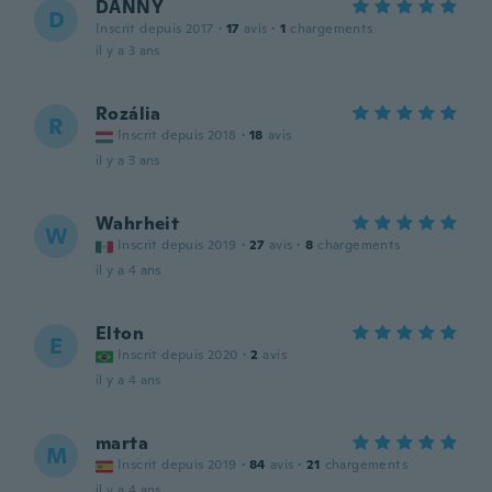
DANNY
D
Inscrit depuis 2017
·
17
avis
·
1
chargements
il y a 3 ans
Rozália
R
Inscrit depuis 2018
·
18
avis
il y a 3 ans
Wahrheit
W
Inscrit depuis 2019
·
27
avis
·
8
chargements
il y a 4 ans
Elton
E
Inscrit depuis 2020
·
2
avis
il y a 4 ans
marta
M
Inscrit depuis 2019
·
84
avis
·
21
chargements
il y a 4 ans