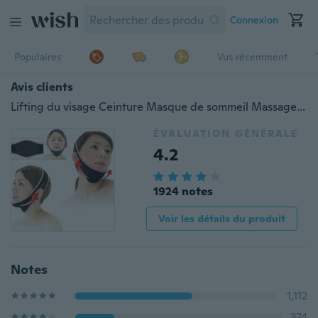
Connexion
Populaires
Vus récemment
Avis clients
Lifting du visage Ceinture Masque de sommeil Massage Minceur Shaper Face Anti-Aging (Couleur: Noir)
ÉVALUATION GÉNÉRALE
4.2
1924 notes
Voir les détails du produit
Notes
1,112
374