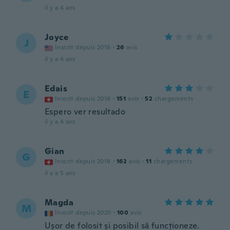
il y a 4 ans
Joyce
J
Inscrit depuis 2016
·
26
avis
il y a 4 ans
Edais
E
Inscrit depuis 2016
·
151
avis
·
52
chargements
Espero ver resultado
il y a 4 ans
Gian
G
Inscrit depuis 2018
·
162
avis
·
11
chargements
il y a 5 ans
Magda
M
Inscrit depuis 2020
·
100
avis
Ușor de folosit și posibil să funcționeze.