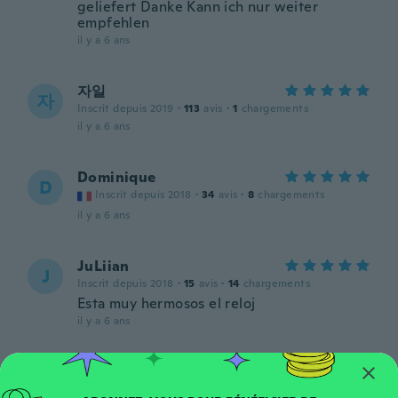
geliefert Danke Kann ich nur weiter
empfehlen
il y a 6 ans
자일
자
Inscrit depuis 2019
·
113
avis
·
1
chargements
il y a 6 ans
Dominique
D
Inscrit depuis 2018
·
34
avis
·
8
chargements
il y a 6 ans
JuLiian
J
Inscrit depuis 2018
·
15
avis
·
14
chargements
Esta muy hermosos el reloj
il y a 6 ans
Ancsa
A
Inscrit depuis 2016
·
18
avis
·
15
chargements