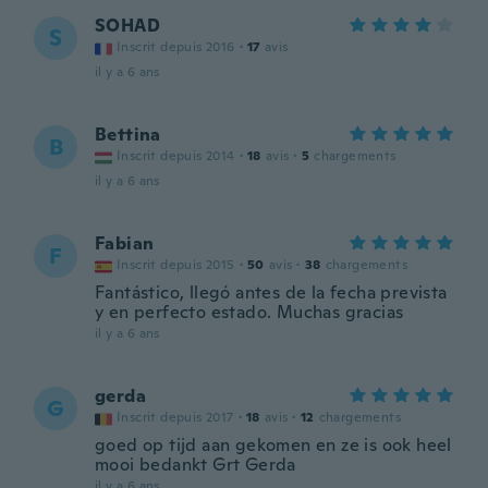
SOHAD
S
Inscrit depuis 2016
·
17
avis
il y a 6 ans
Bettina
B
Inscrit depuis 2014
·
18
avis
·
5
chargements
il y a 6 ans
Fabian
F
Inscrit depuis 2015
·
50
avis
·
38
chargements
Fantástico, llegó antes de la fecha prevista
y en perfecto estado. Muchas gracias
il y a 6 ans
gerda
G
Inscrit depuis 2017
·
18
avis
·
12
chargements
goed op tijd aan gekomen en ze is ook heel
mooi bedankt Grt Gerda
il y a 6 ans