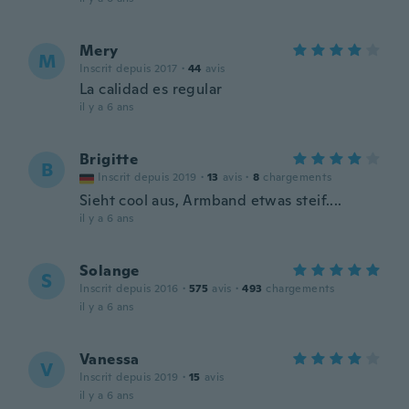
Mery
M
Inscrit depuis 2017
·
44
avis
La calidad es regular
il y a 6 ans
Brigitte
B
Inscrit depuis 2019
·
13
avis
·
8
chargements
Sieht cool aus, Armband etwas steif....
il y a 6 ans
Solange
S
Inscrit depuis 2016
·
575
avis
·
493
chargements
il y a 6 ans
Vanessa
V
Inscrit depuis 2019
·
15
avis
il y a 6 ans