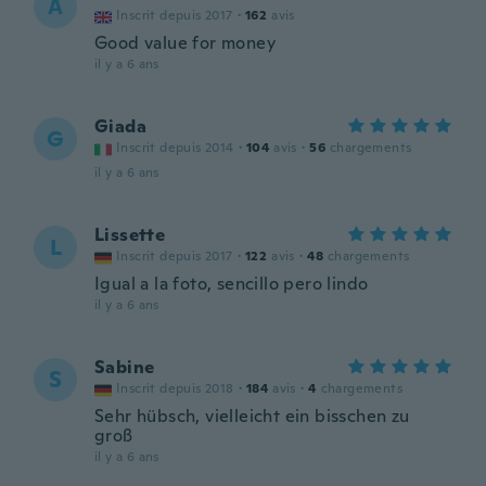
A
Inscrit depuis 2017
·
162
avis
Good value for money
il y a 6 ans
Giada
G
Inscrit depuis 2014
·
104
avis
·
56
chargements
il y a 6 ans
Lissette
L
Inscrit depuis 2017
·
122
avis
·
48
chargements
Igual a la foto, sencillo pero lindo
il y a 6 ans
Sabine
S
Inscrit depuis 2018
·
184
avis
·
4
chargements
Sehr hübsch, vielleicht ein bisschen zu
groß
il y a 6 ans