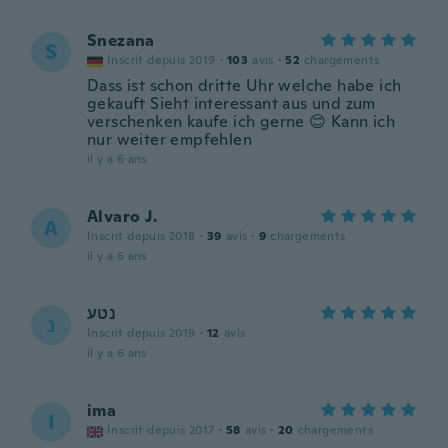
Snezana
S
Inscrit depuis 2019
·
103
avis
·
52
chargements
Dass ist schon dritte Uhr welche habe ich
gekauft Sieht interessant aus und zum
verschenken kaufe ich gerne 😊 Kann ich
nur weiter empfehlen
il y a 6 ans
Alvaro J.
A
Inscrit depuis 2018
·
39
avis
·
9
chargements
il y a 6 ans
נטע
נ
Inscrit depuis 2019
·
12
avis
il y a 6 ans
ima
I
Inscrit depuis 2017
·
58
avis
·
20
chargements