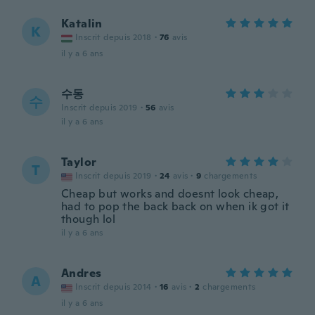
Katalin
K
Inscrit depuis 2018
·
76
avis
il y a 6 ans
수동
수
Inscrit depuis 2019
·
56
avis
il y a 6 ans
Taylor
T
Inscrit depuis 2019
·
24
avis
·
9
chargements
Cheap but works and doesnt look cheap,
had to pop the back back on when ik got it
though lol
il y a 6 ans
Andres
A
Inscrit depuis 2014
·
16
avis
·
2
chargements
il y a 6 ans