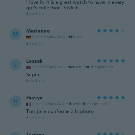
I love it. It is a great watch to have in every
girl's collection. Stylish
il y a 6 ans
Marianne
M
Inscrit depuis 2016
·
144
avis
il y a 6 ans
Leszek
L
Inscrit depuis 2018
·
151
avis
·
10
chargements
Super
il y a 6 ans
Huriye
H
Inscrit depuis 2017
·
13
avis
·
3
chargements
Très jolie conforme à la photo
il y a 6 ans
Jérôme