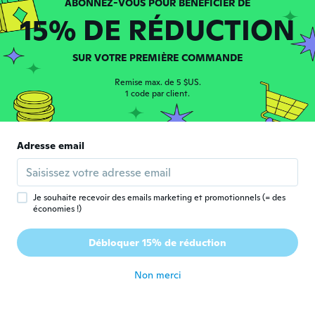
il y a 6 ans
15% DE RÉDUCTION
Simone
S
SUR VOTRE PREMIÈRE COMMANDE
Inscrit depuis 2016
·
9
avis
il y a 6 ans
Remise max. de 5 $US.
1 code par client.
Vida
V
Inscrit depuis 2018
·
8
avis
·
2
chargements
Adresse email
Atėjo labai greitai per 10 dienų,atitiko
foto,labai gražus,veikia.
il y a 6 ans
Je souhaite recevoir des emails marketing et promotionnels (= des
économies !)
Eduardo
E
Inscrit depuis 2019
·
9
avis
·
7
chargements
Débloquer 15% de réduction
Muy bueno
il y a 6 ans
Non merci
Katarzyna
K