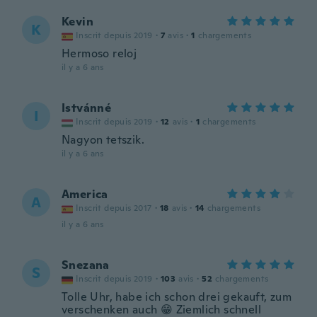
Kevin
K
Inscrit depuis 2019
·
7
avis
·
1
chargements
Hermoso reloj
il y a 6 ans
Istvánné
I
Inscrit depuis 2019
·
12
avis
·
1
chargements
Nagyon tetszik.
il y a 6 ans
America
A
Inscrit depuis 2017
·
18
avis
·
14
chargements
il y a 6 ans
Snezana
S
Inscrit depuis 2019
·
103
avis
·
52
chargements
Tolle Uhr, habe ich schon drei gekauft, zum
verschenken auch 😁 Ziemlich schnell