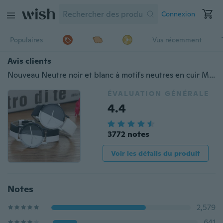
Connexion
Populaires
Vus récemment
Avis clients
Nouveau Neutre noir et blanc à motifs neutres en cuir Mode en cuir Quartz bracelet montre UWatch Cadeaux
ÉVALUATION GÉNÉRALE
4.4
3772 notes
Voir les détails du produit
Notes
2,579
641