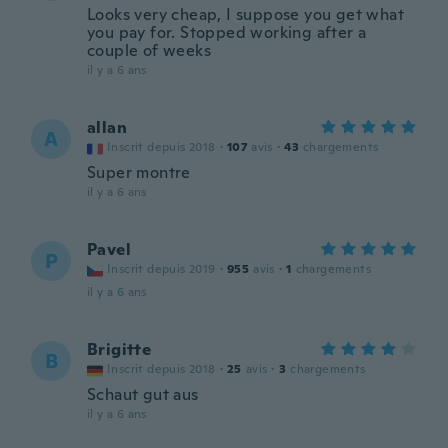
Looks very cheap, I suppose you get what
you pay for. Stopped working after a
couple of weeks
il y a 6 ans
allan
A
Inscrit depuis 2018
·
107
avis
·
43
chargements
Super montre
il y a 6 ans
Pavel
P
Inscrit depuis 2019
·
955
avis
·
1
chargements
il y a 6 ans
Brigitte
B
Inscrit depuis 2018
·
25
avis
·
3
chargements
Schaut gut aus
il y a 6 ans