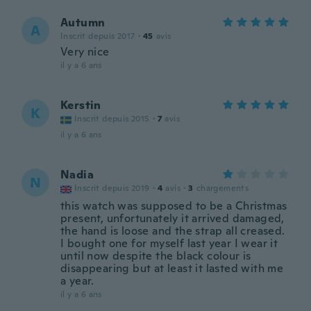
Autumn
A
Inscrit depuis 2017
·
45
avis
Very nice
il y a 6 ans
Kerstin
K
Inscrit depuis 2015
·
7
avis
il y a 6 ans
Nadia
N
Inscrit depuis 2019
·
4
avis
·
3
chargements
this watch was supposed to be a Christmas
present, unfortunately it arrived damaged,
the hand is loose and the strap all creased.
I bought one for myself last year I wear it
until now despite the black colour is
disappearing but at least it lasted with me
a year.
il y a 6 ans