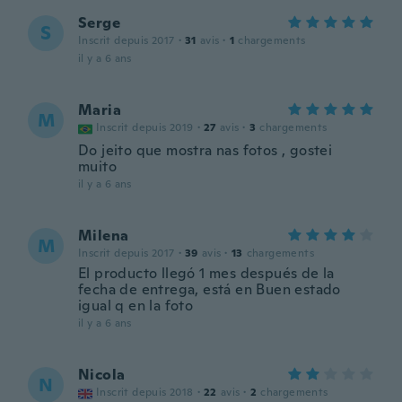
Serge
S
Inscrit depuis 2017
·
31
avis
·
1
chargements
il y a 6 ans
Maria
M
Inscrit depuis 2019
·
27
avis
·
3
chargements
Do jeito que mostra nas fotos , gostei
muito
il y a 6 ans
Milena
M
Inscrit depuis 2017
·
39
avis
·
13
chargements
El producto llegó 1 mes después de la
fecha de entrega, está en Buen estado
igual q en la foto
il y a 6 ans
Nicola
N
Inscrit depuis 2018
·
22
avis
·
2
chargements