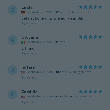
Enida
E
Inscrit depuis 2017
·
52
avis
·
1
chargements
Sehr schöne uhr, wie auf dem Bild
il y a 6 ans
Giovanni
G
Inscrit depuis 2017
·
21
avis
Ottimo
il y a 6 ans
jeffery
J
Inscrit depuis 2015
·
107
avis
·
6
chargements
il y a 6 ans
Camillia
C
Inscrit depuis 2018
·
201
avis
·
6
chargements
il y a 6 ans