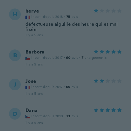
herve
H
Inscrit depuis 2018
·
75
avis
défectueuse aiguille des heure qui es mal
fixée
il y a 5 ans
Barbora
B
Inscrit depuis 2017
·
90
avis
·
7
chargements
il y a 5 ans
Jose
J
Inscrit depuis 2017
·
69
avis
il y a 5 ans
Dana
D
Inscrit depuis 2018
·
73
avis
il y a 5 ans