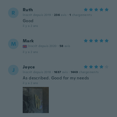
Ruth
R
Inscrit depuis 2019
·
236
avis
·
1
chargements
Good
il y a 2 ans
Mark
M
Inscrit depuis 2020
·
58
avis
il y a 2 ans
Joyce
J
Inscrit depuis 2018
·
1637
avis
·
1449
chargements
As described. Good for my needs
il y a 2 ans