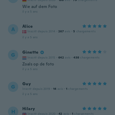
Inscrit depuis 2020
·
168
avis
·
79
chargements
Wie auf dem Foto
il y a 5 ans
Alice
A
Inscrit depuis 2014
·
267
avis
·
5
chargements
il y a 5 ans
Ginette
G
Inscrit depuis 2015
·
642
avis
·
438
chargements
Zoals op de foto
il y a 5 ans
Guy
G
Inscrit depuis 2019
·
14
avis
·
1
chargements
il y a 5 ans
Hilary
H
Inscrit depuis 2020
·
42
avis
·
1
chargements