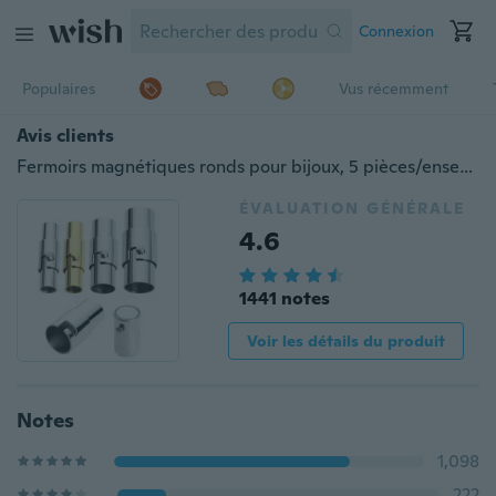
Connexion
Populaires
Vus récemment
Avis clients
Fermoirs magnétiques ronds pour bijoux, 5 pièces/ensemble, 3/4/5/6/8mm, fermoirs pour cordon en cuir pour Bracelets, connecteurs de bricolage, accessoires de fabrication de raccords
ÉVALUATION GÉNÉRALE
4.6
1441 notes
Voir les détails du produit
Notes
1,098
222