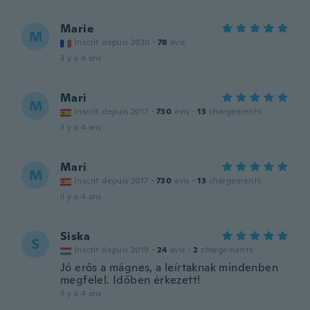
Marie
M
Inscrit depuis 2020
·
78
avis
il y a 4 ans
Mari
M
Inscrit depuis 2017
·
730
avis
·
13
chargements
il y a 4 ans
Mari
M
Inscrit depuis 2017
·
730
avis
·
13
chargements
il y a 4 ans
Siska
S
Inscrit depuis 2019
·
24
avis
·
2
chargements
Jó erős a mágnes, a leírtaknak mindenben
megfelel. Időben érkezett!
il y a 4 ans