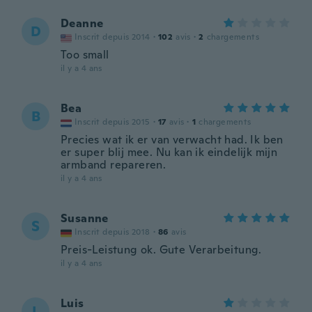
Deanne
D
Inscrit depuis 2014
·
102
avis
·
2
chargements
Too small
il y a 4 ans
Bea
B
Inscrit depuis 2015
·
17
avis
·
1
chargements
Precies wat ik er van verwacht had. Ik ben
er super blij mee. Nu kan ik eindelijk mijn
armband repareren.
il y a 4 ans
Susanne
S
Inscrit depuis 2018
·
86
avis
Preis-Leistung ok. Gute Verarbeitung.
il y a 4 ans
Luis
L