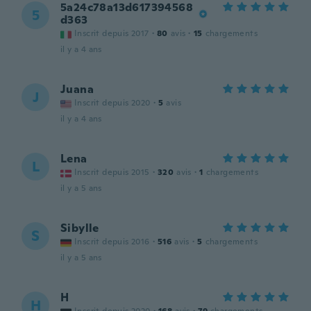
5a24c78a13d617394568
5
d363
Inscrit depuis 2017
·
80
avis
·
15
chargements
il y a 4 ans
Juana
J
Inscrit depuis 2020
·
5
avis
il y a 4 ans
Lena
L
Inscrit depuis 2015
·
320
avis
·
1
chargements
il y a 5 ans
Sibylle
S
Inscrit depuis 2016
·
516
avis
·
5
chargements
il y a 5 ans
H
H