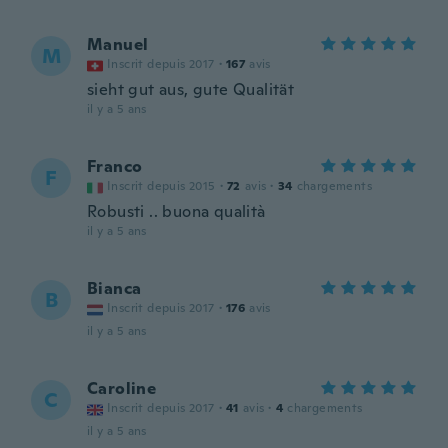
Manuel
M
Inscrit depuis 2017
·
167
avis
sieht gut aus, gute Qualität
il y a 5 ans
Franco
F
Inscrit depuis 2015
·
72
avis
·
34
chargements
Robusti .. buona qualità
il y a 5 ans
Bianca
B
Inscrit depuis 2017
·
176
avis
il y a 5 ans
Caroline
C
Inscrit depuis 2017
·
41
avis
·
4
chargements
il y a 5 ans