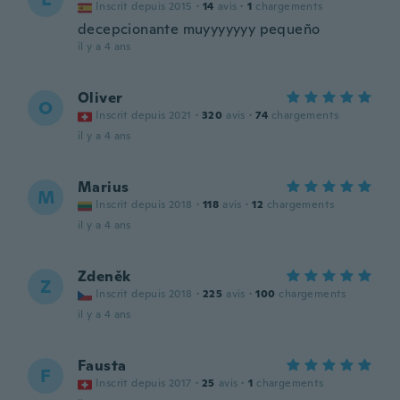
Inscrit depuis 2015
·
14
avis
·
1
chargements
decepcionante muyyyyyyy pequeño
il y a 4 ans
Oliver
O
Inscrit depuis 2021
·
320
avis
·
74
chargements
il y a 4 ans
Marius
M
Inscrit depuis 2018
·
118
avis
·
12
chargements
il y a 4 ans
Zdeněk
Z
Inscrit depuis 2018
·
225
avis
·
100
chargements
il y a 4 ans
Fausta
F
Inscrit depuis 2017
·
25
avis
·
1
chargements