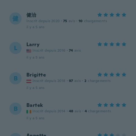
健治
健
Inscrit depuis 2020
·
75
avis
·
10
chargements
il y a 5 ans
Larry
L
Inscrit depuis 2016
·
74
avis
il y a 5 ans
Brigitte
B
Inscrit depuis 2018
·
97
avis
·
2
chargements
il y a 5 ans
Bartek
B
Inscrit depuis 2014
·
48
avis
·
4
chargements
il y a 5 ans
Annette