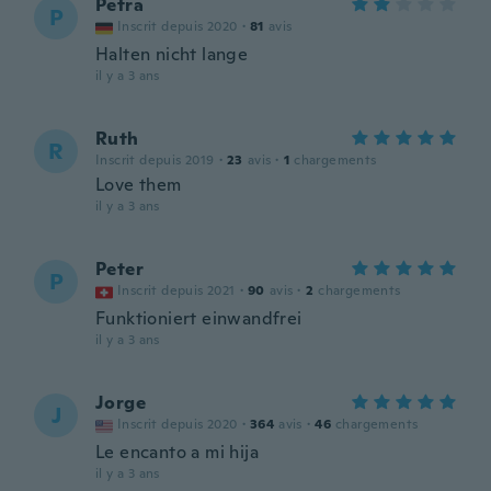
Petra
P
Inscrit depuis 2020
·
81
avis
Halten nicht lange
il y a 3 ans
Ruth
R
Inscrit depuis 2019
·
23
avis
·
1
chargements
Love them
il y a 3 ans
Peter
P
Inscrit depuis 2021
·
90
avis
·
2
chargements
Funktioniert einwandfrei
il y a 3 ans
Jorge
J
Inscrit depuis 2020
·
364
avis
·
46
chargements
Le encanto a mi hija
il y a 3 ans