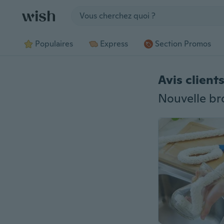
Jump to section
Populaires
Express
Section Promos
Avis client