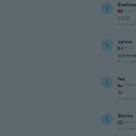
Evelina
E
Inscrit
👍🏻👍🏻
il y a 3 ans
sylvie
S
Inscrit
extreme
il y a 3 ans
Iva
I
Inscrit
👍
il y a 3 ans
Shirin
S
Inscrit
il y a 3 ans