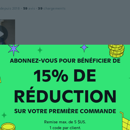
 depuis 2018
·
59
avis
·
39
chargements
15% DE
 depuis 2017
·
91
avis
·
6
chargements
RÉDUCTION
 depuis 2015
·
252
avis
·
109
chargements
fait.
SUR VOTRE PREMIÈRE COMMANDE
Remise max. de 5 $US.
1 code par client.