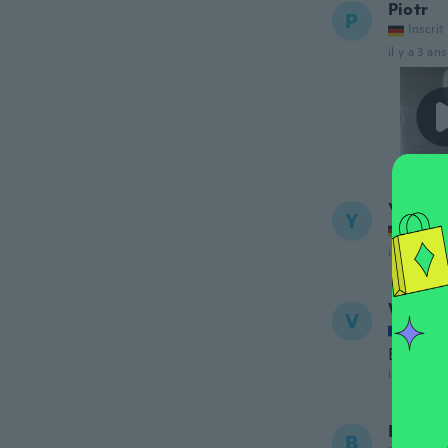
Piotr
P
Inscrit
il y a 3 ans
Yvonne
Y
Inscrit
il y a 3 ans
Victor
V
Inscrit
Bien par
il y a 3 ans
B.M.H.
B