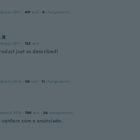
 depuis 2017
·
417
avis
·
9
chargements
a R
 depuis 2017
·
122
avis
roduct just as described!
 depuis 2016
·
50
avis
·
11
chargements
 depuis 2018
·
766
avis
·
26
chargements
 confere com o anunciado.