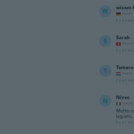
wisam 
W
Inscrit
il y a 2 ans
Sarah
S
Inscrit
il y a 2 ans
Tamara
T
Inscrit
il y a 2 ans
Nives
N
Inscrit
Molto ut
legumi..
il y a 2 ans