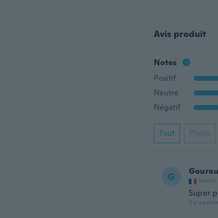
Avis produit
Notes
Positif
Neutre
Négatif
Tout
Photo
Goura
G
Inscrit
Super p
il y a envi