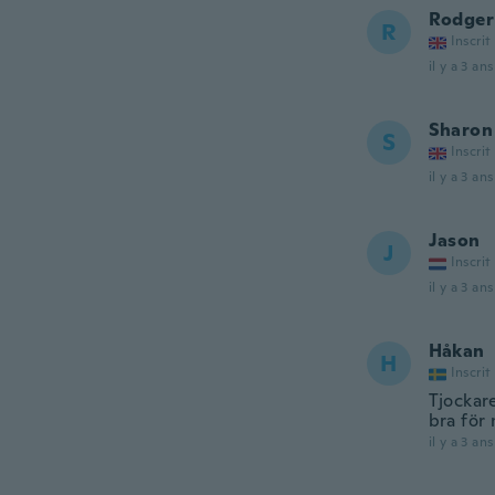
Rodger
R
Inscrit
il y a 3 ans
Sharon
S
Inscrit
il y a 3 ans
Jason
J
Inscrit
il y a 3 ans
Håkan
H
Inscrit
Tjockare
bra för
il y a 3 ans