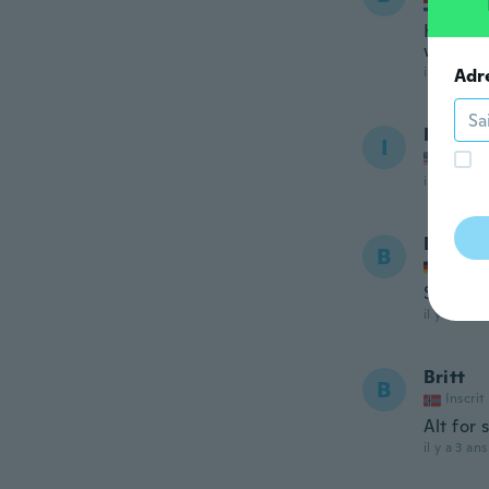
Inscrit
Hoop da
was na 
il y a 3 ans
Adr
Isaac
I
Inscrit
il y a 3 ans
Beate
B
Inscrit
Sehr st
il y a 3 ans
Britt
B
Inscrit
Alt for 
il y a 3 ans