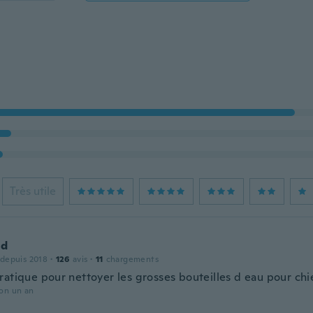
Très utile
ud
 depuis 2018
·
126
avis
·
11
chargements
ratique pour nettoyer les grosses bouteilles d eau pour chi
ron un an