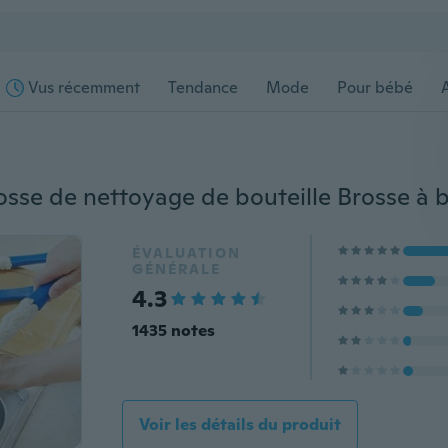
Vus récemment
Tendance
Mode
Pour bébé
s
ÉVALUATION
GÉNÉRALE
4.3
1435 notes
Voir les détails du produit