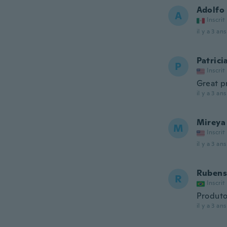
Adolfo
A
Inscrit
il y a 3 ans
Patrici
P
Inscrit
Great p
il y a 3 ans
Mireya
M
Inscrit
il y a 3 ans
Rubens
R
Inscrit
Produto
il y a 3 ans