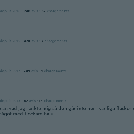
 depuis 2016
·
248
avis
·
37
chargements
 depuis 2015
·
470
avis
·
7
chargements
 depuis 2017
·
284
avis
·
1
chargements
 depuis 2018
·
57
avis
·
14
chargements
 än vad jag tänkte mig så den går inte ner i vanliga flasko
 något med tjockare hals