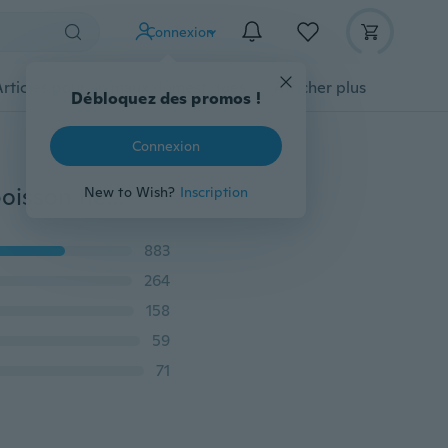
Connexion
Articles pour animaux domestiques
Afficher plus
Débloquez des promos !
Connexion
Nouvelle brosse de nettoyage de bouteille Brosse à boisson flexible Laveuse de bouteille Brosse à vin Brosse à gobelet Fournitures de nettoyage de gobelets
New to Wish?
Inscription
883
264
158
59
71