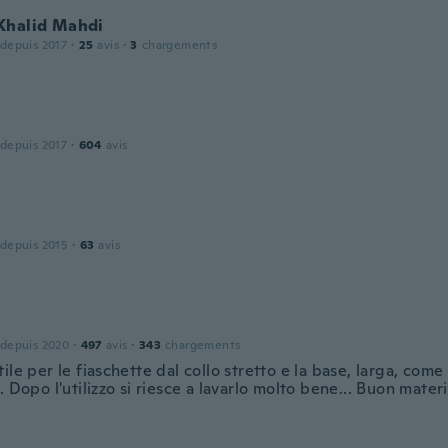
Khalid Mahdi
 depuis 2017
·
25
avis
·
3
chargements
 depuis 2017
·
604
avis
 depuis 2015
·
63
avis
 depuis 2020
·
497
avis
·
343
chargements
ile per le fiaschette dal collo stretto e la base, larga, come 
. Dopo l'utilizzo si riesce a lavarlo molto bene... Buon materi