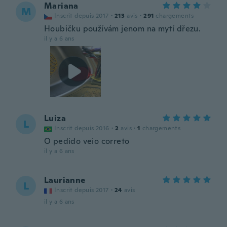
Mariana
M
Inscrit depuis 2017
·
213
avis
·
291
chargements
Houbičku používám jenom na mytí dřezu.
il y a 6 ans
Luiza
L
Inscrit depuis 2016
·
2
avis
·
1
chargements
O pedido veio correto
il y a 6 ans
Laurianne
L
Inscrit depuis 2017
·
24
avis
il y a 6 ans