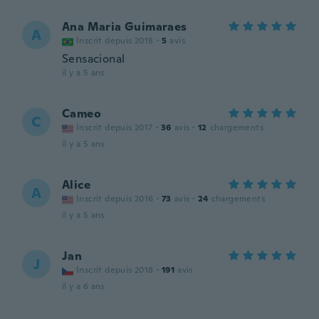
Ana Maria Guimaraes
A
Inscrit depuis 2018
·
5
avis
Sensacional
il y a 5 ans
Cameo
C
Inscrit depuis 2017
·
36
avis
·
12
chargements
il y a 5 ans
Alice
A
Inscrit depuis 2016
·
73
avis
·
24
chargements
il y a 5 ans
Jan
J
Inscrit depuis 2018
·
191
avis
il y a 6 ans