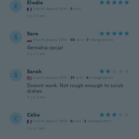
Élodie
É
Inscrit depuis 2016
·
3
avis
il y a 7 ans
Sara
S
Inscrit depuis 2014
·
33
avis
·
7
chargements
Genialna opcja!
il y a 7 ans
Sarah
S
Inscrit depuis 2015
·
27
avis
·
4
chargements
Doesnt work. Not rough enough to scrub
dishes
il y a 7 ans
Célie
C
Inscrit depuis 2016
·
6
avis
·
2
chargements
il y a 7 ans