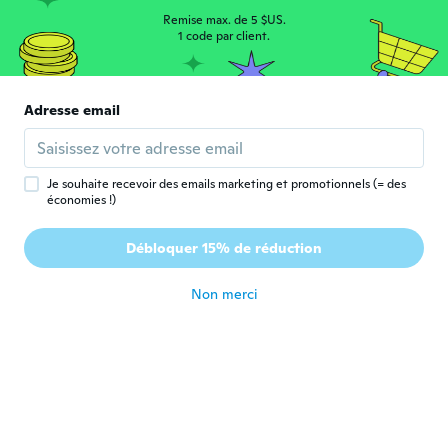
A
Inscrit depuis 2017
·
13
avis
·
13
chargements
Remise max. de 5 $US.
1 code par client.
Super
il y a 7 ans
Adresse email
lorna
L
Inscrit depuis 2014
·
173
avis
·
15
chargements
I like this, much easier on the hands than a
harsh pan scrubber. Cleans plates just as
Je souhaite recevoir des emails marketing et promotionnels (= des
good as a cloth. And doesn't have that
économies !)
aroma a cloth has when stood a while. Plus
it's got a loop so I hang off tap to drain. I
Débloquer 15% de réduction
deffo recommend
il y a 7 ans
Non merci
Naimisha
N
Inscrit depuis 2017
·
2
avis
il y a 7 ans
Wieslawa
W