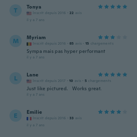
Tonya
T
Inscrit depuis 2016
·
22
avis
il y a 7 ans
Myriam
M
Inscrit depuis 2016
·
85
avis
·
15
chargements
Sympa mais pas hyper performant
il y a 7 ans
Lane
L
Inscrit depuis 2017
·
10
avis
·
5
chargements
Just like pictured. Works great.
il y a 7 ans
Emilie
E
Inscrit depuis 2016
·
33
avis
il y a 7 ans