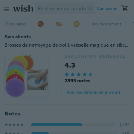
Connexion
Populaires
Vus récemment
Avis clients
Brosses de nettoyage de bol à vaisselle magique en silicone Tampon à récurer Nettoyant pour brosses de lavage de casseroles
ÉVALUATION GÉNÉRALE
4.3
2895 notes
Voir les détails du produit
Notes
1,733
588