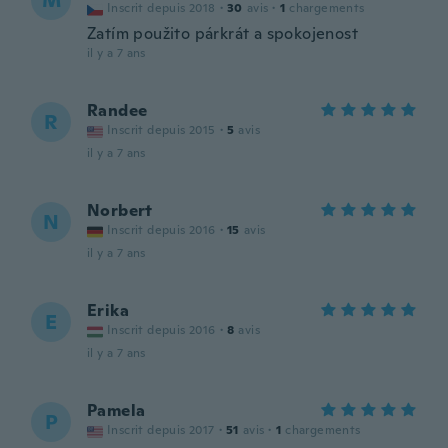
M
Inscrit depuis 2018
·
30
avis
·
1
chargements
Zatím použito párkrát a spokojenost
il y a 7 ans
Randee
R
Inscrit depuis 2015
·
5
avis
il y a 7 ans
Norbert
N
Inscrit depuis 2016
·
15
avis
il y a 7 ans
Erika
E
Inscrit depuis 2016
·
8
avis
il y a 7 ans
Pamela
P
Inscrit depuis 2017
·
51
avis
·
1
chargements