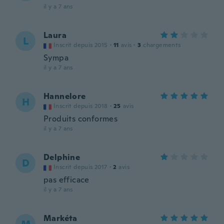
il y a 7 ans
Laura
L
Inscrit depuis 2015
·
11
avis
·
3
chargements
Sympa
il y a 7 ans
Hannelore
H
Inscrit depuis 2018
·
25
avis
Produits conformes
il y a 7 ans
Delphine
D
Inscrit depuis 2017
·
2
avis
pas efficace
il y a 7 ans
Markéta