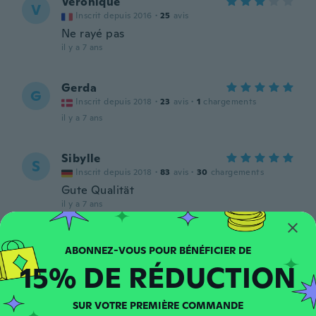
Veronique
V
Inscrit depuis 2016
·
25
avis
Ne rayé pas
il y a 7 ans
Gerda
G
Inscrit depuis 2018
·
23
avis
·
1
chargements
il y a 7 ans
Sibylle
S
Inscrit depuis 2018
·
83
avis
·
30
chargements
Gute Qualität
il y a 7 ans
Mumu
M
Inscrit depuis 2018
·
15
avis
15% DE RÉDUCTION
il y a 7 ans
SUR VOTRE PREMIÈRE COMMANDE
Adriana