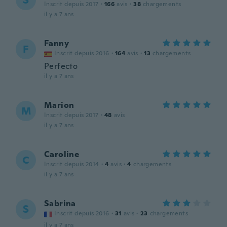
S
Inscrit depuis 2017
·
166
avis
·
38
chargements
il y a 7 ans
Fanny
F
Inscrit depuis 2016
·
164
avis
·
13
chargements
Perfecto
il y a 7 ans
Marion
M
Inscrit depuis 2017
·
48
avis
il y a 7 ans
Caroline
C
Inscrit depuis 2014
·
4
avis
·
4
chargements
il y a 7 ans
Sabrina
S
Inscrit depuis 2016
·
31
avis
·
23
chargements
il y a 7 ans