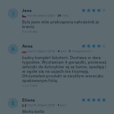
Jana
J
Inscrit depuis 2021
·
20
avis
Byla jsem mile prekvapena nahrdelnik je
krasny
il y a 5 ans
Anna
A
Inscrit depuis 2019
·
4
avis
·
5
chargements
Ładny komplet biżuterii. Dostawa w dwa
tygodnie. Wystawiam 4 gwiazdki, ponieważ
zatyczki do kolczyków są za luznie, spadają i
w ogóle się na uszach nie trzymają.
Otrzymałam produkt w zwykłym woreczku
opakowanym folią.
il y a 5 ans
Eliana
E
Inscrit depuis 2019
·
1
avis
Molto bello