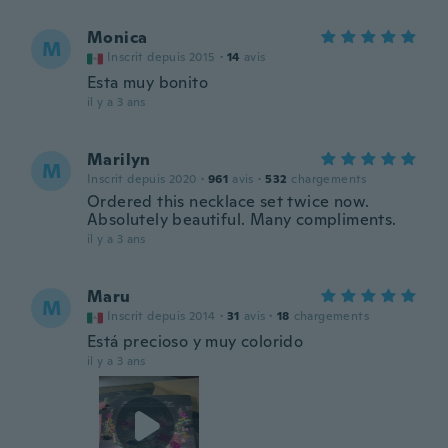
Monica
M
Inscrit depuis 2015
·
14
avis
Esta muy bonito
il y a 3 ans
Marilyn
M
Inscrit depuis 2020
·
961
avis
·
532
chargements
Ordered this necklace set twice now.
Absolutely beautiful. Many compliments.
il y a 3 ans
Maru
M
Inscrit depuis 2014
·
31
avis
·
18
chargements
Está precioso y muy colorido
il y a 3 ans