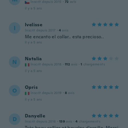
Inscrit depuis 2015
·
72
avis
il y a 5 ans
Ivelisse
I
Inscrit depuis 2017
·
4
avis
Me encanto el collar.. esta precioso..
il y a 5 ans
Natalia
N
Inscrit depuis 2018
·
112
avis
·
1
chargements
il y a 5 ans
Opris
O
Inscrit depuis 2019
·
8
avis
il y a 5 ans
Danyelle
D
Inscrit depuis 2016
·
139
avis
·
4
chargements
Très beau collier et boucles d'oreille. Merci