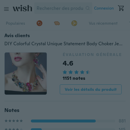
Connexion
Populaires
Vus récemment
Avis clients
DIY Colorful Crystal Unique Statement Body Choker Jewelry Necklace Earrings For Women Girls
ÉVALUATION GÉNÉRALE
4.6
1151 notes
Voir les détails du produit
Notes
881
145