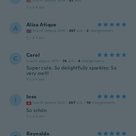
Inscrit depuis 2016
·
32
avis
il y a 4 ans
Aliza Atique
A
Inscrit depuis 2019
·
367
avis
·
2
chargements
il y a 4 ans
Carol
C
Inscrit depuis 2017
·
74
avis
·
4
chargements
Super cute. So delightfully sparkley. So
very me!!!
il y a 4 ans
Ines
I
Inscrit depuis 2021
·
207
avis
·
10
chargements
So schön
il y a 4 ans
Reynaldo