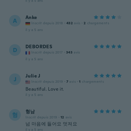
il y a 5 ans
Anke
A
Inscrit depuis 2018
·
432
avis
·
2
chargements
il y a 5 ans
DEBORDES
D
Inscrit depuis 2017
·
343
avis
il y a 5 ans
Julie J
J
Inscrit depuis 2019
·
7
avis
·
1
chargements
Beautiful. Love it.
il y a 5 ans
형남
형
Inscrit depuis 2019
·
12
avis
넘 마음에 들어요 멋져요
il y a 5 ans