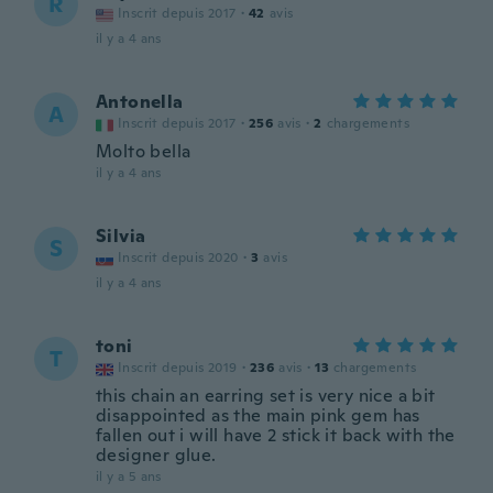
R
Inscrit depuis 2017
·
42
avis
il y a 4 ans
Antonella
A
Inscrit depuis 2017
·
256
avis
·
2
chargements
Molto bella
il y a 4 ans
Silvia
S
Inscrit depuis 2020
·
3
avis
il y a 4 ans
toni
T
Inscrit depuis 2019
·
236
avis
·
13
chargements
this chain an earring set is very nice a bit
disappointed as the main pink gem has
fallen out i will have 2 stick it back with the
designer glue.
il y a 5 ans