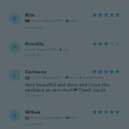
Rita
R
Inscrit depuis 2019
·
14
avis
il y a 5 ans
Priscilla
P
Inscrit depuis 2018
·
3
avis
il y a 5 ans
Corleone
C
Inscrit depuis 2021
·
61
avis
·
1
chargements
Very beautiful and shiny and I love this
necklace so very much❤ Thank you👍
il y a 5 ans
Althea
A
Inscrit depuis 2019
·
24
avis
il y a 5 ans