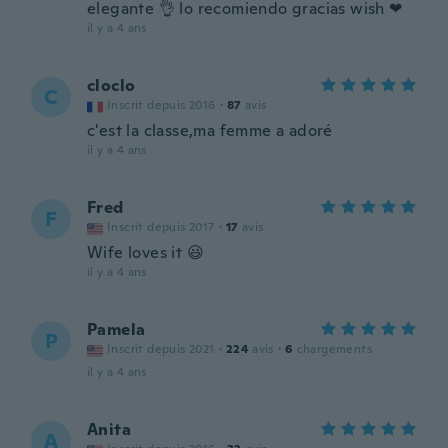
elegante 👌 lo recomiendo gracias wish ❤
il y a 4 ans
cloclo
C
Inscrit depuis 2016
·
87
avis
c'est la classe,ma femme a adoré
il y a 4 ans
Fred
F
Inscrit depuis 2017
·
17
avis
Wife loves it 😃
il y a 4 ans
Pamela
P
Inscrit depuis 2021
·
224
avis
·
6
chargements
il y a 4 ans
Anita
A