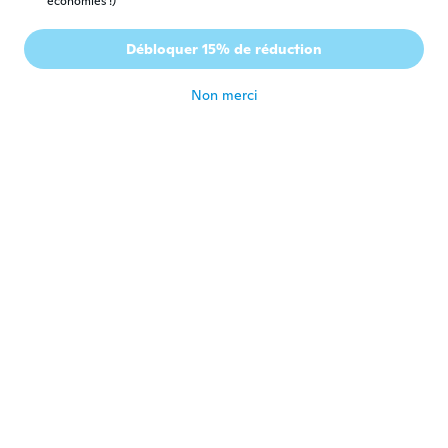
économies !)
都至子
都
Inscrit depuis 2017
·
162
avis
·
9
chargements
Débloquer 15% de réduction
めちゃくちゃ可愛い💕
il y a 5 ans
Non merci
Mercedes
M
Inscrit depuis 2020
·
2
avis
Muy vistoso
il y a 5 ans
Antonia
A
Inscrit depuis 2020
·
26
avis
Precioso
il y a 5 ans
Christianne
C
Inscrit depuis 2020
·
354
avis
Très beau modèle je l'adore reçu bien
avant la date merci