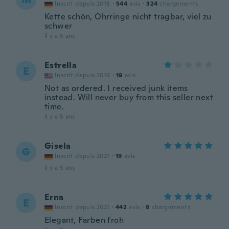
Inscrit depuis 2018
·
544
avis
·
324
chargements
Kette schön, Ohrringe nicht tragbar, viel zu
schwer
il y a 5 ans
Estrella
E
Inscrit depuis 2019
·
19
avis
Not as ordered. I received junk items
instead. Will never buy from this seller next
time.
il y a 5 ans
Gisela
G
Inscrit depuis 2021
·
19
avis
il y a 5 ans
Erna
E
Inscrit depuis 2021
·
442
avis
·
8
chargements
Elegant, Farben froh