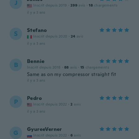
J
Inscrit depuis 2019
·
299
avis
·
18
chargements
il y a 3 ans
Stefano
S
Inscrit depuis 2020
·
24
avis
il y a 3 ans
Bennie
B
Inscrit depuis 2018
·
88
avis
·
15
chargements
Same as on my compressor straight fit
il y a 3 ans
Pedro
P
Inscrit depuis 2022
·
2
avis
il y a 3 ans
GyureeVerner
G
Inscrit depuis 2022
·
6
avis