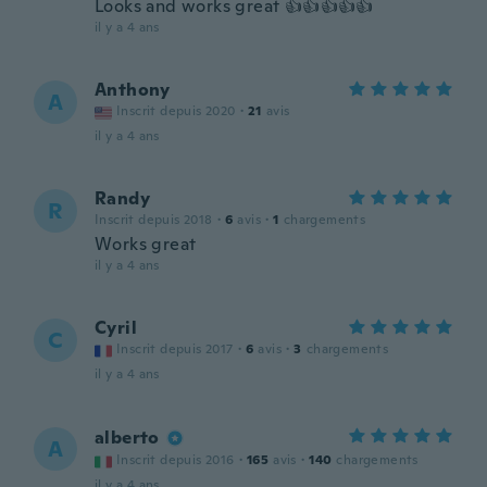
Looks and works great 👍👍👍👍👍
il y a 4 ans
Anthony
A
Inscrit depuis 2020
·
21
avis
il y a 4 ans
Randy
R
Inscrit depuis 2018
·
6
avis
·
1
chargements
Works great
il y a 4 ans
Cyril
C
Inscrit depuis 2017
·
6
avis
·
3
chargements
il y a 4 ans
alberto
A
Inscrit depuis 2016
·
165
avis
·
140
chargements
il y a 4 ans