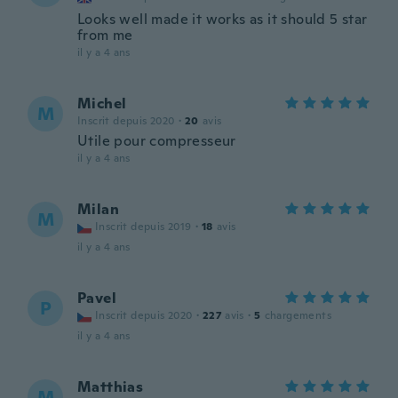
Looks well made it works as it should 5 star
from me
il y a 4 ans
Michel
M
Inscrit depuis 2020
·
20
avis
Utile pour compresseur
il y a 4 ans
Milan
M
Inscrit depuis 2019
·
18
avis
il y a 4 ans
Pavel
P
Inscrit depuis 2020
·
227
avis
·
5
chargements
il y a 4 ans
Matthias
M