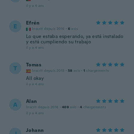
il y a 4 ans
Efrén
E
Inscrit depuis 2016
·
6
avis
Lo que estaba esperando, ya está instalado
y está cumpliendo su trabajo
il y a 4 ans
Tomas
T
Inscrit depuis 2018
·
58
avis
·
1
chargements
All okay
il y a 4 ans
Alan
A
Inscrit depuis 2018
·
409
avis
·
4
chargements
il y a 4 ans
Johann
J