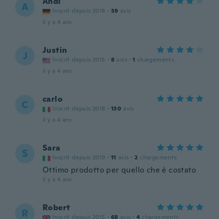
Andi
A
Inscrit depuis 2018
·
39
avis
il y a 4 ans
Justin
J
Inscrit depuis 2015
·
8
avis
·
1
chargements
il y a 4 ans
carlo
C
Inscrit depuis 2018
·
130
avis
il y a 4 ans
Sara
S
Inscrit depuis 2019
·
11
avis
·
2
chargements
Ottimo prodotto per quello che è costato
il y a 4 ans
Robert
R
Inscrit depuis 2015
·
68
avis
·
4
chargements