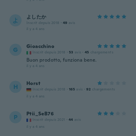
よしたか
よ
Inscrit depuis 2018
·
49
avis
il y a 4 ans
Gioacchino
G
Inscrit depuis 2018
·
53
avis
·
45
chargements
Buon prodotto, funziona bene.
il y a 4 ans
Horst
H
Inscrit depuis 2018
·
165
avis
·
92
chargements
il y a 4 ans
Ptii_SeB76
P
Inscrit depuis 2021
·
44
avis
il y a 4 ans