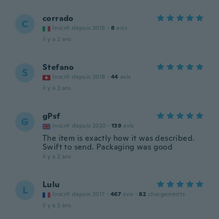
corrado
C
Inscrit depuis 2015
·
8
avis
il y a 2 ans
Stefano
S
Inscrit depuis 2018
·
44
avis
il y a 2 ans
gPsf
G
Inscrit depuis 2020
·
139
avis
The item is exactly how it was described.
Swift to send. Packaging was good
il y a 2 ans
Lulu
L
Inscrit depuis 2017
·
467
avis
·
82
chargements
il y a 2 ans