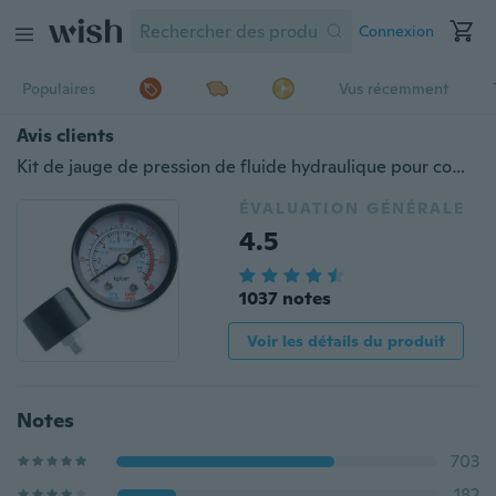
Connexion
Populaires
Vus récemment
Avis clients
Kit de jauge de pression de fluide hydraulique pour compresseur d'air à filetage mâle 0-180PSI 0-12Bar 1/8"
ÉVALUATION GÉNÉRALE
4.5
1037 notes
Voir les détails du produit
Notes
703
182