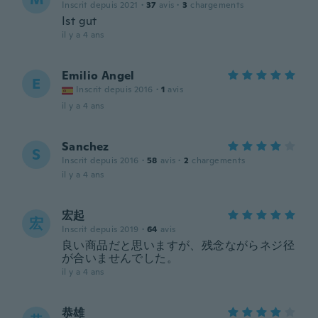
Inscrit depuis 2021
·
37
avis
·
3
chargements
Ist gut
il y a 4 ans
Emilio Angel
E
Inscrit depuis 2016
·
1
avis
il y a 4 ans
Sanchez
S
Inscrit depuis 2016
·
58
avis
·
2
chargements
il y a 4 ans
宏起
宏
Inscrit depuis 2019
·
64
avis
良い商品だと思いますが、残念ながらネジ径
が合いませんでした。
il y a 4 ans
恭雄