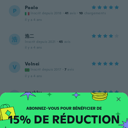
Paolo
P
Inscrit depuis 2018
·
41
avis
·
10
chargements
il y a 4 ans
浩二
浩
Inscrit depuis 2021
·
45
avis
il y a 4 ans
Volnei
V
Inscrit depuis 2017
·
7
avis
il y a 4 ans
markku
M
Inscrit depuis 2021
·
30
avis
·
29
chargements
Tuli mitä luvattiin.
il y a 4 ans
15% DE RÉDUCTION
guido