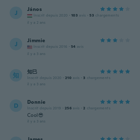
János
J
Inscrit depuis 2020
·
103
avis
·
53
chargements
il y a 2 ans
Jimmie
J
Inscrit depuis 2016
·
54
avis
il y a 3 ans
知巳
知
Inscrit depuis 2020
·
210
avis
·
3
chargements
il y a 3 ans
Donnie
D
Inscrit depuis 2019
·
256
avis
·
2
chargements
Cool😎
il y a 3 ans
James