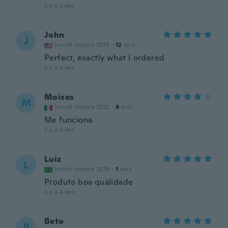
il y a 3 ans
John
J
Inscrit depuis 2019
·
12
avis
Perfect, exactly what I ordered
il y a 3 ans
Moises
M
Inscrit depuis 2022
·
8
avis
Me funciona
il y a 4 ans
Luiz
L
Inscrit depuis 2019
·
1
avis
Produto boa qualidade
il y a 4 ans
Beto
B