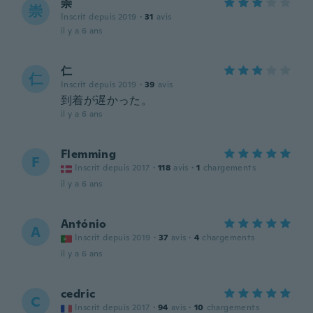
崇
崇
Inscrit depuis 2019
·
31
avis
il y a 6 ans
仁
仁
Inscrit depuis 2019
·
39
avis
到着が遅かった。
il y a 6 ans
Flemming
F
Inscrit depuis 2017
·
118
avis
·
1
chargements
il y a 6 ans
António
A
Inscrit depuis 2019
·
37
avis
·
4
chargements
il y a 6 ans
cedric
C
Inscrit depuis 2017
·
94
avis
·
10
chargements