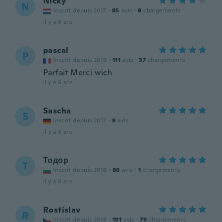
Nicky
N
Inscrit depuis 2017
·
85
avis
·
9
chargements
il y a 6 ans
pascal
P
Inscrit depuis 2019
·
111
avis
·
37
chargements
Parfait Merci wich
il y a 6 ans
Sascha
S
Inscrit depuis 2017
·
9
avis
il y a 6 ans
Тодор
Т
Inscrit depuis 2018
·
86
avis
·
1
chargements
il y a 6 ans
Rostislav
R
Inscrit depuis 2018
·
191
avis
·
79
chargements