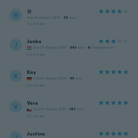
유
유
Inscrit depuis 2019
·
53
avis
il y a 4 ans
Janka
J
Inscrit depuis 2019
·
343
avis
·
6
chargements
il y a 4 ans
Kay
K
Inscrit depuis 2019
·
33
avis
il y a 4 ans
Vera
V
Inscrit depuis 2021
·
147
avis
il y a 5 ans
Justine
J