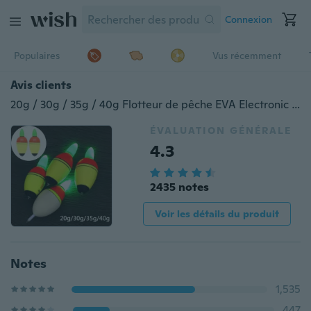
Connexion
Populaires
Vus récemment
Avis clients
20g / 30g / 35g / 40g Flotteur de pêche EVA Electronic Night Light Flotteur de pêche avec 2 piles bouton Pesca Outils de pêche
ÉVALUATION GÉNÉRALE
4.3
2435 notes
Voir les détails du produit
Notes
1,535
447