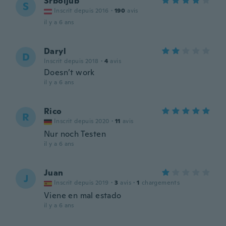
Srboljub
S
Inscrit depuis 2016
·
190
avis
il y a 6 ans
Daryl
D
Inscrit depuis 2018
·
4
avis
Doesn’t work
il y a 6 ans
Rico
R
Inscrit depuis 2020
·
11
avis
Nur noch Testen
il y a 6 ans
Juan
J
Inscrit depuis 2019
·
3
avis
·
1
chargements
Viene en mal estado
il y a 6 ans