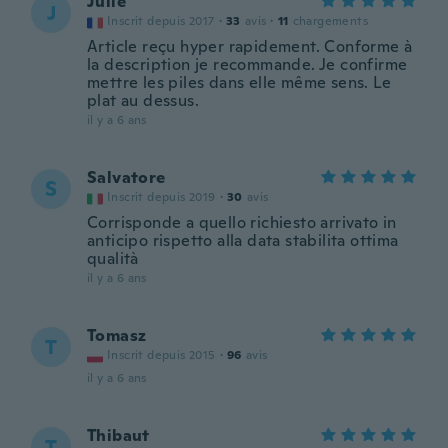
Julie
J
Inscrit depuis 2017
·
33
avis
·
11
chargements
Article reçu hyper rapidement. Conforme à
la description je recommande. Je confirme
mettre les piles dans elle même sens. Le
plat au dessus.
il y a 6 ans
Salvatore
S
Inscrit depuis 2019
·
30
avis
Corrisponde a quello richiesto arrivato in
anticipo rispetto alla data stabilita ottima
qualità
il y a 6 ans
Tomasz
T
Inscrit depuis 2015
·
96
avis
il y a 6 ans
Thibaut
T