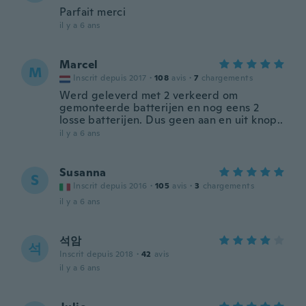
Parfait merci
il y a 6 ans
Marcel
M
Inscrit depuis 2017
·
108
avis
·
7
chargements
Werd geleverd met 2 verkeerd om
gemonteerde batterijen en nog eens 2
losse batterijen. Dus geen aan en uit knop..
il y a 6 ans
Susanna
S
Inscrit depuis 2016
·
105
avis
·
3
chargements
il y a 6 ans
석암
석
Inscrit depuis 2018
·
42
avis
il y a 6 ans