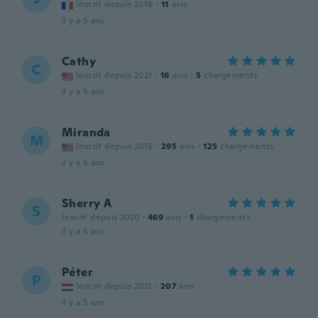
Inscrit depuis 2018
·
11
avis
il y a 5 ans
Cathy
C
Inscrit depuis 2021
·
16
avis
·
5
chargements
il y a 5 ans
Miranda
M
Inscrit depuis 2015
·
295
avis
·
125
chargements
il y a 5 ans
Sherry A
S
Inscrit depuis 2020
·
469
avis
·
1
chargements
il y a 5 ans
Péter
P
Inscrit depuis 2021
·
207
avis
il y a 5 ans