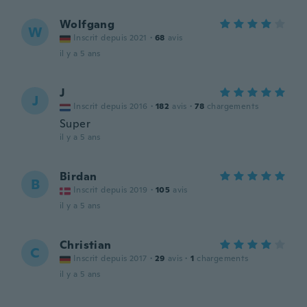
Wolfgang
W
Inscrit depuis 2021
·
68
avis
il y a 5 ans
J
J
Inscrit depuis 2016
·
182
avis
·
78
chargements
Super
il y a 5 ans
Birdan
B
Inscrit depuis 2019
·
105
avis
il y a 5 ans
Christian
C
Inscrit depuis 2017
·
29
avis
·
1
chargements
il y a 5 ans