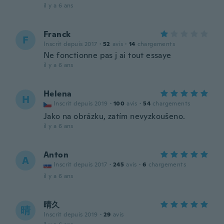
il y a 6 ans
Franck
F
Inscrit depuis 2017
·
52
avis
·
14
chargements
Ne fonctionne pas j ai tout essaye
il y a 6 ans
Helena
H
Inscrit depuis 2019
·
100
avis
·
54
chargements
Jako na obrázku, zatím nevyzkoušeno.
il y a 6 ans
Anton
A
Inscrit depuis 2017
·
245
avis
·
6
chargements
il y a 6 ans
晴久
晴
Inscrit depuis 2019
·
29
avis