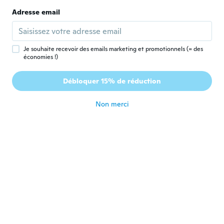
Adresse email
Marcin
M
Inscrit depuis 2017
·
45
avis
il y a 6 ans
Je souhaite recevoir des emails marketing et promotionnels (= des
économies !)
Rene
R
Débloquer 15% de réduction
Inscrit depuis 2017
·
19
avis
il y a 6 ans
Non merci
David
D
Inscrit depuis 2016
·
143
avis
·
92
chargements
Super
il y a 6 ans
Pavel
P
Inscrit depuis 2019
·
38
avis
il y a 6 ans