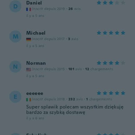
Daniel
D
Inscrit depuis 2019
·
26
avis
il y a 5 ans
Michael
M
Inscrit depuis 2017
·
3
avis
il y a 5 ans
Norman
N
Inscrit depuis 2015
·
101
avis
·
12
chargements
il y a 5 ans
eeeeee
E
Inscrit depuis 2018
·
232
avis
·
1
chargements
Super splawik polecam wszystkim dziękuję
bardzo za szybką dostawę
il y a 6 ans