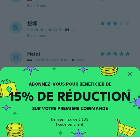
il y a 6 ans
飯塚
飯
Inscrit depuis 2019
·
64
avis
il y a 6 ans
Heini
H
Inscrit depuis 2018
·
30
avis
il y a 6 ans
Radek
R
15% DE RÉDUCTION
Inscrit depuis 2016
·
21
avis
·
1
chargements
il y a 6 ans
SUR VOTRE PREMIÈRE COMMANDE
Regina
R
Remise max. de 5 $US.
Inscrit depuis 2016
·
203
avis
·
59
chargements
1 code par client.
Hezký nemám ještě zkušenost
il y a 6 ans