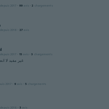
 depuis 2017
·
99
avis
·
2
chargements
n
 depuis 2018
·
27
avis
d
 depuis 2017
·
15
avis
·
3
chargements
غير مفيد لا ان
puis 2017
·
9
avis
·
5
chargements
 depuis 2016
·
3
avis