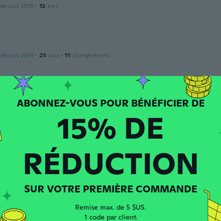
 depuis 2015
·
12
avis
 depuis 2014
·
25
avis
·
11
chargements
ne
 depuis 2015
·
41
avis
15% DE
l
RÉDUCTION
 depuis 2017
·
915
avis
SUR VOTRE PREMIÈRE COMMANDE
 depuis 2016
·
150
avis
·
75
chargements
Remise max. de 5 $US.
1 code par client.