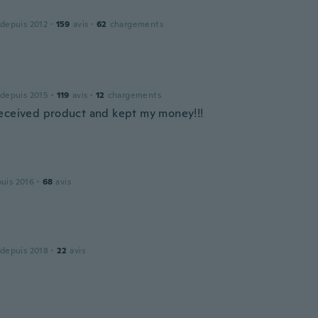
 depuis 2012
·
159
avis
·
62
chargements
 depuis 2015
·
119
avis
·
12
chargements
eceived product and kept my money!!!
puis 2016
·
68
avis
 depuis 2018
·
22
avis