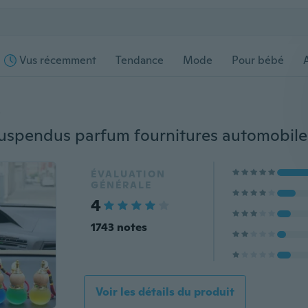
Vus récemment
Tendance
Mode
Pour bébé
s
ÉVALUATION
GÉNÉRALE
4
1743 notes
Voir les détails du produit