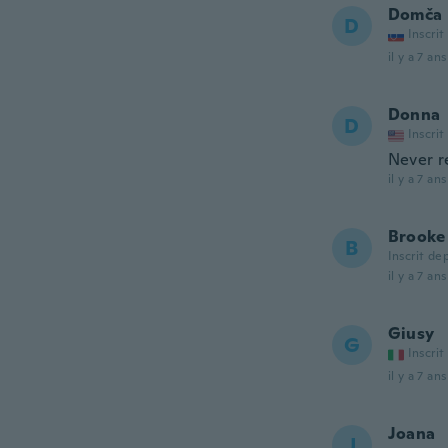
Domča
D
Inscrit
il y a 7 ans
Donna
D
Inscrit
Never r
il y a 7 ans
Brooke
B
Inscrit de
il y a 7 ans
Giusy
G
Inscrit
il y a 7 ans
Joana
J