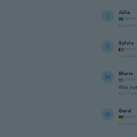
Júlia
J
Inscrit
il y a 7 ans
Sylvia
S
Inscrit
il y a 7 ans
Marie
M
Inscrit
Was not
il y a 7 ans
Gerd
G
Inscrit
il y a 7 ans