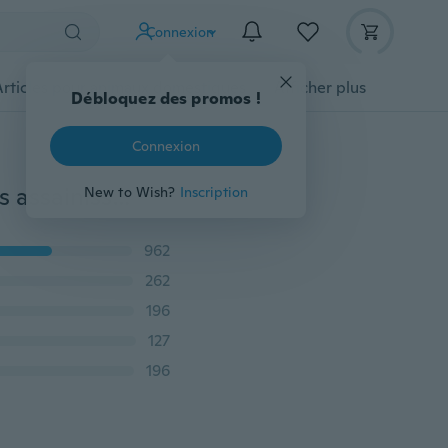
Connexion
Articles pour animaux domestiques
Afficher plus
Débloquez des promos !
Connexion
7 couleurs suspendus parfum fournitures automobiles assainisseur d'air gourde aromathérapie pour accessoires de maison de voiture
New to Wish?
Inscription
962
262
196
127
196