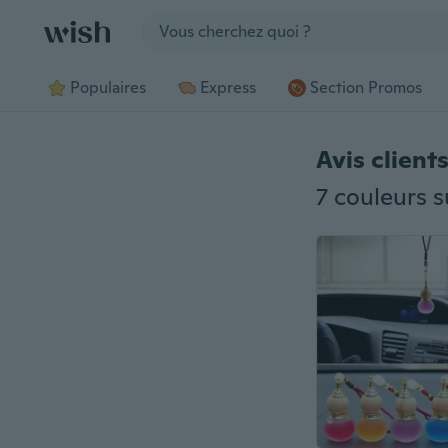
Jump to section
Populaires
Express
Section Promos
Avis client