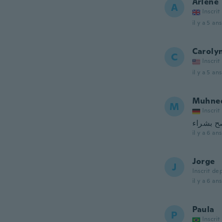
Arlene
A
Inscrit
il y a 5 ans
Caroly
C
Inscrit
il y a 5 ans
Muhne
M
Inscrit
صح بشراء
il y a 6 ans
Jorge
J
Inscrit de
il y a 6 ans
Paula
P
Inscrit