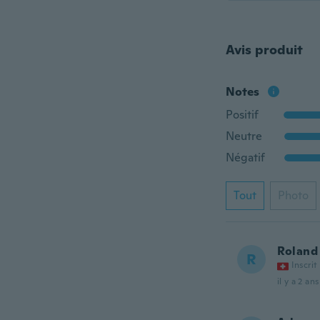
Avis produit
Notes
Positif
Neutre
Négatif
Tout
Photo
Roland
R
Inscrit
il y a 2 ans