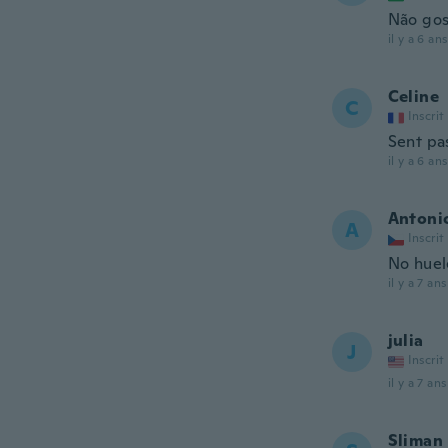
Não gos
il y a 6 ans
Celine
C
Inscrit
Sent pa
il y a 6 ans
Antoni
A
Inscrit
No huel
il y a 7 ans
julia
J
Inscrit
il y a 7 ans
Sliman