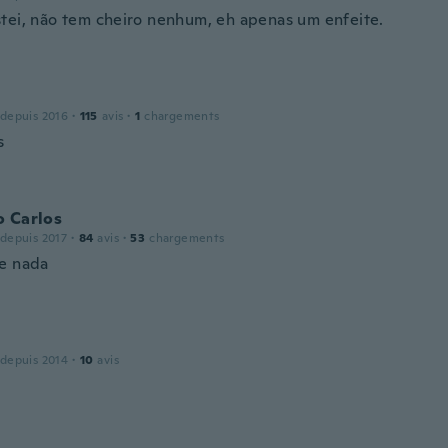
tei, não tem cheiro nenhum, eh apenas um enfeite.
 depuis 2016
·
115
avis
·
1
chargements
s
o Carlos
 depuis 2017
·
84
avis
·
53
chargements
e nada
 depuis 2014
·
10
avis