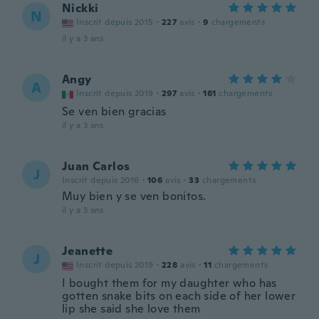
Nickki
N
Inscrit depuis 2015
·
227
avis
·
9
chargements
il y a 3 ans
Angy
A
Inscrit depuis 2019
·
297
avis
·
161
chargements
Se ven bien gracias
il y a 3 ans
Juan Carlos
J
Inscrit depuis 2016
·
106
avis
·
33
chargements
Muy bien y se ven bonitos.
il y a 3 ans
Jeanette
J
Inscrit depuis 2019
·
228
avis
·
11
chargements
I bought them for my daughter who has
gotten snake bits on each side of her lower
lip she said she love them