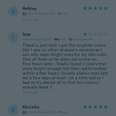
Ashley
A
Inscrit depuis 2021
·
2
avis
il y a 3 ans
Izzy
I
Inscrit depuis 2020
·
188
avis
·
52
chargements
Thank u..just wish I got the brighter colors
like I saw on other shoppers reviews as I
can only wear bright ones for my skin color.
One of them so far does not screw on..
Few hours later : finally found 2 colors that
were bright enough but they split/cracked
within a few hours. Usually plastic ones last
me a few days at least ..im a little sad as I
had to try almost all to find two colors I
actually liked :(
il y a 3 ans
Khristie
K
Inscrit depuis 2020
·
1
avis