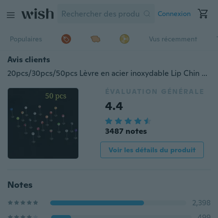
Connexion
Populaires
Vus récemment
Avis clients
20pcs/30pcs/50pcs Lèvre en acier inoxydable Lip Chin Labret Labret Ring Lip Plugs Bar Stud Tragus Colorful Ball Piercing
ÉVALUATION GÉNÉRALE
4.4
3487 notes
Voir les détails du produit
Notes
2,398
499