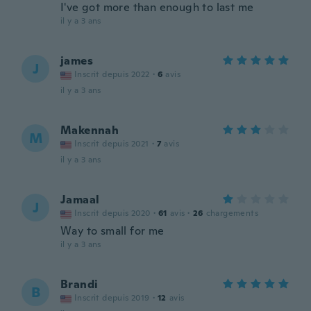
I've got more than enough to last me
il y a 3 ans
james
J
Inscrit depuis 2022
·
6
avis
il y a 3 ans
Makennah
M
Inscrit depuis 2021
·
7
avis
il y a 3 ans
Jamaal
J
Inscrit depuis 2020
·
61
avis
·
26
chargements
Way to small for me
il y a 3 ans
Brandi
B
Inscrit depuis 2019
·
12
avis