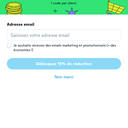
Marquita
1 code par client.
M
Inscrit depuis 2020
·
54
avis
il y a 3 ans
Adresse email
Kimberly
K
Inscrit depuis 2020
·
1
avis
il y a 3 ans
Je souhaite recevoir des emails marketing et promotionnels (= des
économies !)
caro
C
Débloquer 15% de réduction
Inscrit depuis 2021
·
3
avis
il y a 3 ans
Non merci
emilie
E
Inscrit depuis 2017
·
159
avis
·
33
chargements
C'est la première fois que je l'ai commande
je ne suis pas déçu je l'ai recommande il y a
de différents couleurs pas trop grand n'y
trop petit ils sont génial merci which
il y a 3 ans