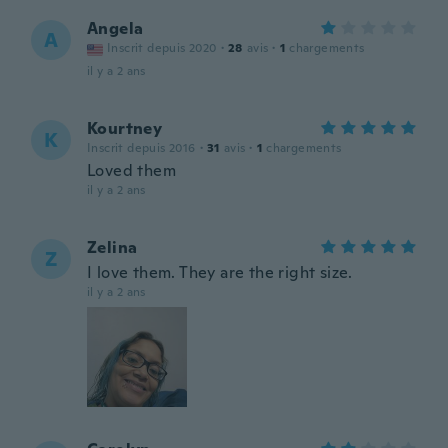
Angela
A
Inscrit depuis 2020
·
28
avis
·
1
chargements
il y a 2 ans
Kourtney
K
Inscrit depuis 2016
·
31
avis
·
1
chargements
Loved them
il y a 2 ans
Zelina
Z
I love them. They are the right size.
il y a 2 ans