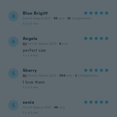
Bluo Brigitt
B
Inscrit depuis 2017
·
55
avis
·
13
chargements
il y a 3 ans
Angela
A
Inscrit depuis 2023
·
6
avis
perfect size
il y a 3 ans
Sherry
S
Inscrit depuis 2022
·
200
avis
·
2
chargements
I love them
il y a 3 ans
sonia
S
Inscrit depuis 2018
·
50
avis
il y a 3 ans