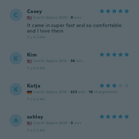
Casey
C
Inscrit depuis 2020
·
9
avis
It came in super fast and so comfortable
and I love them
il y a 2 ans
Kim
K
Inscrit depuis 2016
·
38
avis
il y a 2 ans
Katja
K
Inscrit depuis 2018
·
223
avis
·
18
chargements
il y a 2 ans
ashley
A
Inscrit depuis 2024
·
3
avis
il y a 2 ans