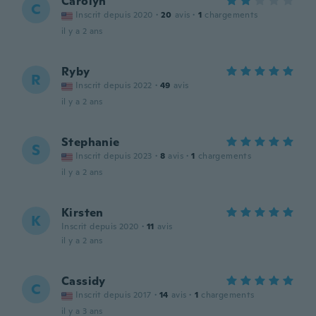
Carolyn
C
Inscrit depuis 2020
·
20
avis
·
1
chargements
il y a 2 ans
Ryby
R
Inscrit depuis 2022
·
49
avis
il y a 2 ans
Stephanie
S
Inscrit depuis 2023
·
8
avis
·
1
chargements
il y a 2 ans
Kirsten
K
Inscrit depuis 2020
·
11
avis
il y a 2 ans
Cassidy
C
Inscrit depuis 2017
·
14
avis
·
1
chargements
il y a 3 ans