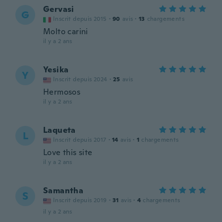
Gervasi
G
Inscrit depuis 2015
·
90
avis
·
13
chargements
Molto carini
il y a 2 ans
Yesika
Y
Inscrit depuis 2024
·
25
avis
Hermosos
il y a 2 ans
Laqueta
L
Inscrit depuis 2017
·
14
avis
·
1
chargements
Love this site
il y a 2 ans
Samantha
S
Inscrit depuis 2019
·
31
avis
·
4
chargements
il y a 2 ans