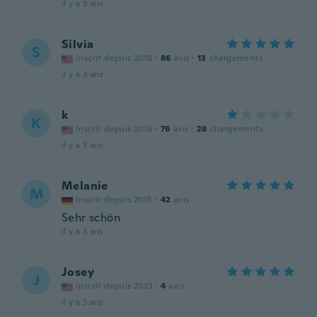
il y a 3 ans
Silvia
S
Inscrit depuis 2018
·
86
avis
·
13
chargements
il y a 3 ans
k
K
Inscrit depuis 2016
·
76
avis
·
28
chargements
il y a 3 ans
Melanie
M
Inscrit depuis 2015
·
42
avis
Sehr schön
il y a 3 ans
Josey
J
Inscrit depuis 2023
·
4
avis
il y a 3 ans