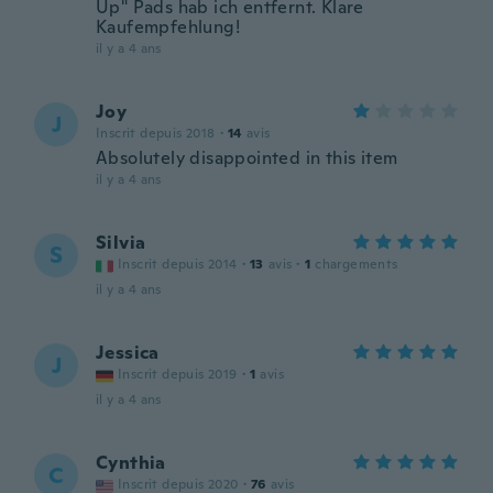
Up" Pads hab ich entfernt. Klare
Kaufempfehlung!
il y a 4 ans
Joy
J
Inscrit depuis 2018
·
14
avis
Absolutely disappointed in this item
il y a 4 ans
Silvia
S
Inscrit depuis 2014
·
13
avis
·
1
chargements
il y a 4 ans
Jessica
J
Inscrit depuis 2019
·
1
avis
il y a 4 ans
Cynthia
C
Inscrit depuis 2020
·
76
avis