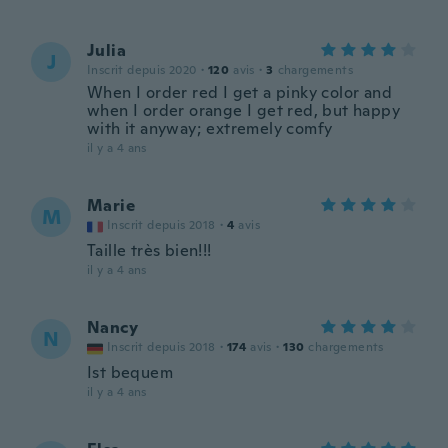
Julia
J
Inscrit depuis 2020
·
120
avis
·
3
chargements
When I order red I get a pinky color and
when I order orange I get red, but happy
with it anyway; extremely comfy
il y a 4 ans
Marie
M
Inscrit depuis 2018
·
4
avis
Taille très bien!!!
il y a 4 ans
Nancy
N
Inscrit depuis 2018
·
174
avis
·
130
chargements
Ist bequem
il y a 4 ans