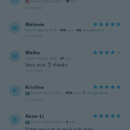
Inscrit depuis 2018
·
18
avis
il y a 3 ans
Mélanie
M
Inscrit depuis 2019
·
159
avis
·
69
chargements
il y a 4 ans
Malka
M
Inscrit depuis 2019
·
27
avis
Very nice 👌 thanks
il y a 4 ans
Kristina
K
Inscrit depuis 2017
·
350
avis
·
7
chargements
il y a 4 ans
Anne-Li
A
Inscrit depuis 2016
·
4
avis
Sitter bra och är mjuk och skön