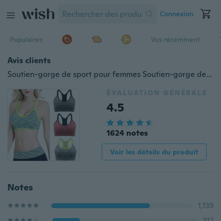
Connexion
Populaires
Vus récemment
Avis clients
Soutien-gorge de sport pour femmes Soutien-gorge de yoga sans fil Débardeur sans couture Shakeproof haute intensité Push Up Racerback rembourré
ÉVALUATION GÉNÉRALE
4.5
1624 notes
Voir les détails du produit
Notes
1,139
312