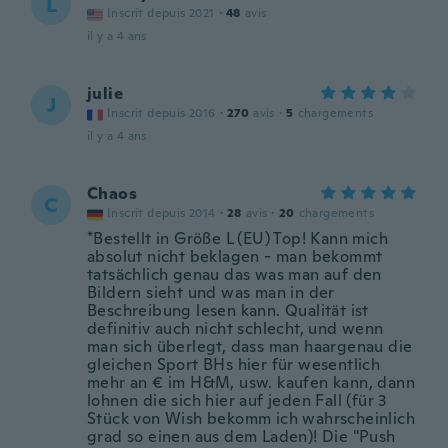
L
Inscrit depuis 2021
·
48
avis
il y a 4 ans
julie
J
Inscrit depuis 2016
·
270
avis
·
5
chargements
il y a 4 ans
Chaos
C
Inscrit depuis 2014
·
28
avis
·
20
chargements
*Bestellt in Größe L (EU) Top! Kann mich
absolut nicht beklagen - man bekommt
tatsächlich genau das was man auf den
Bildern sieht und was man in der
Beschreibung lesen kann. Qualität ist
definitiv auch nicht schlecht, und wenn
man sich überlegt, dass man haargenau die
gleichen Sport BHs hier für wesentlich
mehr an € im H&M, usw. kaufen kann, dann
lohnen die sich hier auf jeden Fall (für 3
Stück von Wish bekomm ich wahrscheinlich
grad so einen aus dem Laden)! Die "Push