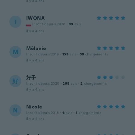
il y a 4 ans
IWONA
I
Inscrit depuis 2020
·
99
avis
il y a 4 ans
Mélanie
M
Inscrit depuis 2019
·
159
avis
·
69
chargements
il y a 4 ans
好子
好
Inscrit depuis 2020
·
268
avis
·
2
chargements
il y a 4 ans
Nicole
N
Inscrit depuis 2018
·
6
avis
·
1
chargements
il y a 4 ans