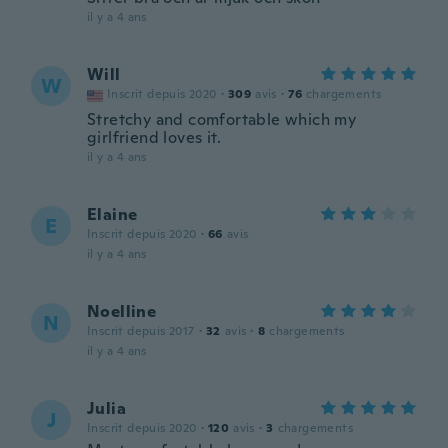
il y a 4 ans
Will
W
Inscrit depuis 2020
·
309
avis
·
76
chargements
Stretchy and comfortable which my
girlfriend loves it.
il y a 4 ans
Elaine
E
Inscrit depuis 2020
·
66
avis
il y a 4 ans
Noelline
N
Inscrit depuis 2017
·
32
avis
·
8
chargements
il y a 4 ans
Julia
J
Inscrit depuis 2020
·
120
avis
·
3
chargements