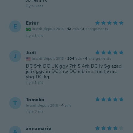
Jó tetmrk
il y a 3 ans
Ester
E
Inscrit depuis 2015
·
12
avis
·
2
chargements
il y a 3 ans
Judi
J
Inscrit depuis 2015
·
204
avis
·
4
chargements
DC 5th DC UK ggv 7th S 4th DC lv 5g azad
jc ik ggv in DC's r.v DC mb in s tnn t.v mc
yhg DC kg
il y a 3 ans
Tomoko
T
Inscrit depuis 2018
·
4
avis
il y a 3 ans
annamarie
A