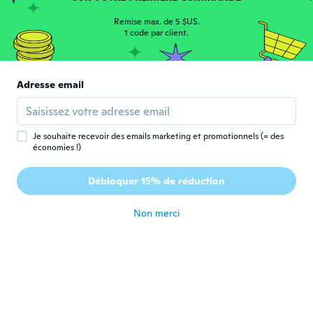
Carmel
C
Inscrit depuis 2012
·
19
avis
·
1
chargements
Remise max. de 5 $US.
Love it
1 code par client.
il y a 5 ans
Adresse email
Philip
P
Inscrit depuis 2020
·
61
avis
·
50
chargements
Fast delivery
il y a 5 ans
Je souhaite recevoir des emails marketing et promotionnels (= des
économies !)
Yousif
Y
Débloquer 15% de réduction
Inscrit depuis 2019
·
2
avis
il y a 5 ans
Non merci
Sascha
S
Inscrit depuis 2021
·
11
avis
il y a 5 ans
Tanya