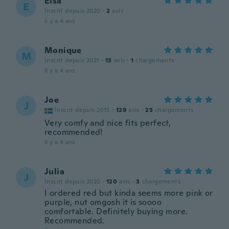
Elsa
E
Inscrit depuis 2020
·
2
avis
il y a 4 ans
Monique
M
Inscrit depuis 2021
·
13
avis
·
1
chargements
il y a 4 ans
Joe
J
Inscrit depuis 2015
·
129
avis
·
25
chargements
Very comfy and nice fits perfect,
recommended!
il y a 4 ans
Julia
J
Inscrit depuis 2020
·
120
avis
·
3
chargements
I ordered red but kinda seems more pink or
purple, nut omgosh it is soooo
comfortable. Definitely buying more.
Recommended.