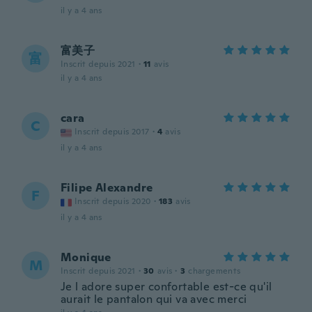
il y a 4 ans
富美子
富
Inscrit depuis 2021
·
11
avis
il y a 4 ans
cara
C
Inscrit depuis 2017
·
4
avis
il y a 4 ans
Filipe Alexandre
F
Inscrit depuis 2020
·
183
avis
il y a 4 ans
Monique
M
Inscrit depuis 2021
·
30
avis
·
3
chargements
Je l adore super confortable est-ce qu'il
aurait le pantalon qui va avec merci