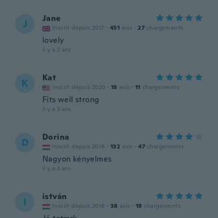
Jane
J
Inscrit depuis 2017
·
451
avis
·
27
chargements
lovely
il y a 2 ans
Kat
K
Inscrit depuis 2020
·
18
avis
·
11
chargements
Fits well strong
il y a 3 ans
Dorina
D
Inscrit depuis 2016
·
132
avis
·
47
chargements
Nagyon kényelmes
il y a 3 ans
istván
I
Inscrit depuis 2018
·
38
avis
·
18
chargements