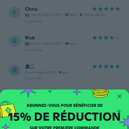
Chris
C
Inscrit depuis 2017
·
27
avis
·
3
chargements
il y a 4 ans
Rick
R
Inscrit depuis 2017
·
63
avis
il y a 4 ans
康二
康
Inscrit depuis 2017
·
8
avis
il y a 4 ans
Eva
E
Inscrit depuis 2019
·
121
avis
·
5
chargements
Ok produkt. Very komfyr.
15% DE RÉDUCTION
il y a 5 ans
SUR VOTRE PREMIÈRE COMMANDE