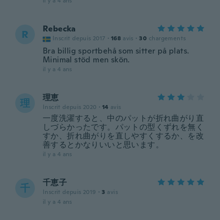
il y a 4 ans
Rebecka
R
Inscrit depuis 2017
·
168
avis
·
30
chargements
Bra billig sportbehå som sitter på plats.
Minimal stöd men skön.
il y a 4 ans
理恵
理
Inscrit depuis 2020
·
14
avis
一度洗濯すると、中のパットが折れ曲がり直
しづらかったです。パットの型くずれを無く
すか、折れ曲がりを直しやすくするか、を改
善するとかなりいいと思います。
il y a 4 ans
千恵子
千
Inscrit depuis 2019
·
3
avis
il y a 4 ans