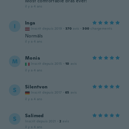
Most comfortable bras ever!
il y a 4 ans
Inga
I
Inscrit depuis 2019
·
370
avis
·
300
chargements
Normāls
il y a 4 ans
Monia
M
Inscrit depuis 2015
·
10
avis
il y a 4 ans
Silentvon
S
Inscrit depuis 2017
·
65
avis
il y a 4 ans
Salimed
S
Inscrit depuis 2021
·
2
avis
il y a 4 ans