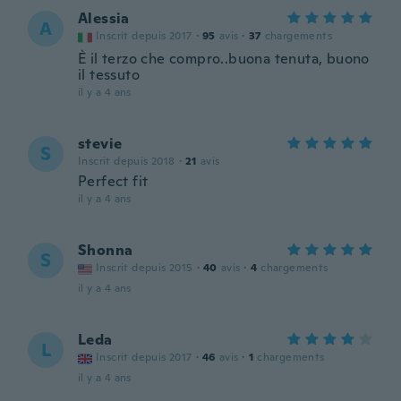
Alessia
A
Inscrit depuis 2017
·
95
avis
·
37
chargements
È il terzo che compro..buona tenuta, buono
il tessuto
il y a 4 ans
stevie
S
Inscrit depuis 2018
·
21
avis
Perfect fit
il y a 4 ans
Shonna
S
Inscrit depuis 2015
·
40
avis
·
4
chargements
il y a 4 ans
Leda
L
Inscrit depuis 2017
·
46
avis
·
1
chargements
il y a 4 ans