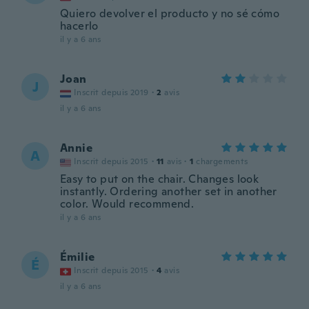
Quiero devolver el producto y no sé cómo
hacerlo
il y a 6 ans
Joan
J
Inscrit depuis 2019
·
2
avis
il y a 6 ans
Annie
A
Inscrit depuis 2015
·
11
avis
·
1
chargements
Easy to put on the chair. Changes look
instantly. Ordering another set in another
color. Would recommend.
il y a 6 ans
Émilie
É
Inscrit depuis 2015
·
4
avis
il y a 6 ans