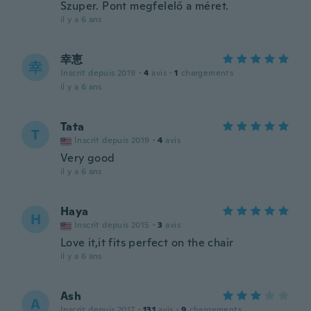
Szuper. Pont megfelelő a méret.
il y a 6 ans
幸恵
幸
Inscrit depuis 2019
·
4
avis
·
1
chargements
il y a 6 ans
Tata
T
Inscrit depuis 2019
·
4
avis
Very good
il y a 6 ans
Haya
H
Inscrit depuis 2015
·
3
avis
Love it,it fits perfect on the chair
il y a 6 ans
Ash
A
Inscrit depuis 2017
·
131
avis
·
9
chargements