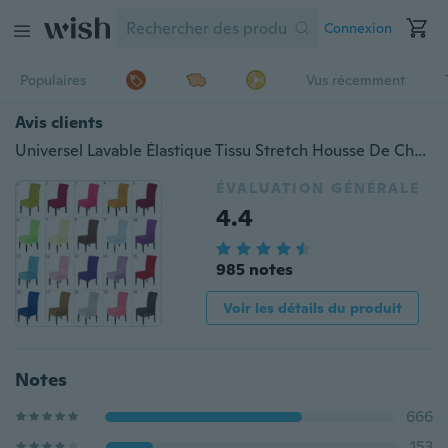
Connexion
Populaires
Vus récemment
Avis clients
Universel Lavable Élastique Tissu Stretch Housse De Chaise Housse Housse Maison Salle À Manger Hôtel De Mariage Banquet Décorations De Fête
ÉVALUATION GÉNÉRALE
4.4
985 notes
Voir les détails du produit
Notes
666
153