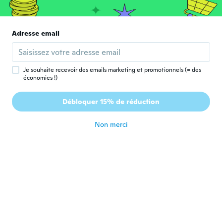
il y a 6 ans
Leyre
Adresse email
L
Inscrit depuis 2017
·
14
avis
·
3
chargements
Se ajustan perfectamente. Muy contenta
il y a 6 ans
Je souhaite recevoir des emails marketing et promotionnels (= des
économies !)
Johanna
J
Débloquer 15% de réduction
Inscrit depuis 2015
·
123
avis
·
2
chargements
il y a 6 ans
Non merci
Anna
A
Inscrit depuis 2016
·
83
avis
·
10
chargements
il y a 6 ans
Elizabeth
E
Inscrit depuis 2015
·
112
avis
il y a 6 ans