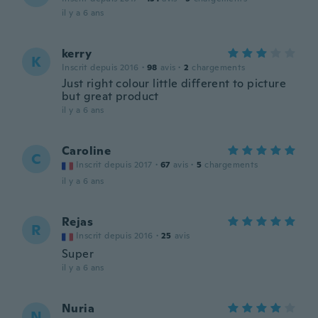
il y a 6 ans
kerry
K
Inscrit depuis 2016
·
98
avis
·
2
chargements
Just right colour little different to picture
but great product
il y a 6 ans
Caroline
C
Inscrit depuis 2017
·
67
avis
·
5
chargements
il y a 6 ans
Rejas
R
Inscrit depuis 2016
·
25
avis
Super
il y a 6 ans
Nuria
N