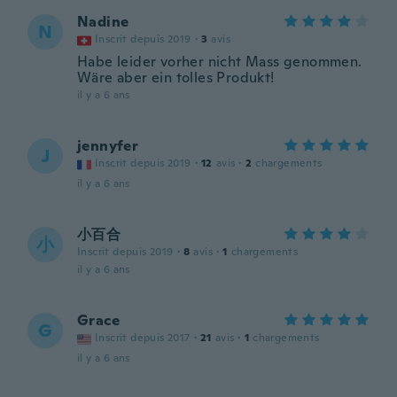
Nadine
N
Inscrit depuis 2019
·
3
avis
Habe leider vorher nicht Mass genommen.
Wäre aber ein tolles Produkt!
il y a 6 ans
jennyfer
J
Inscrit depuis 2019
·
12
avis
·
2
chargements
il y a 6 ans
小百合
小
Inscrit depuis 2019
·
8
avis
·
1
chargements
il y a 6 ans
Grace
G
Inscrit depuis 2017
·
21
avis
·
1
chargements
il y a 6 ans