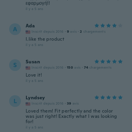
εφαρμογή!!
il y a 5 ans
Ada
A
Inscrit depuis 2016
·
9
avis
·
2
chargements
I.like the product
il y a 5 ans
Susan
S
Inscrit depuis 2016
·
150
avis
·
74
chargements
Love it!
il y a 5 ans
Lyndsey
L
Inscrit depuis 2016
·
39
avis
Loved them! Fit perfectly and the color
was just right! Exactly what I was looking
for!
il y a 5 ans