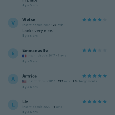
in place.
il y a 5 ans
Vivian
V
Inscrit depuis 2017
·
25
avis
Looks very nice.
il y a 5 ans
Emmanuelle
E
Inscrit depuis 2017
·
1
avis
il y a 5 ans
Artrice
A
Inscrit depuis 2017
·
139
avis
·
28
chargements
il y a 6 ans
Liz
L
Inscrit depuis 2020
·
4
avis
il y a 6 ans