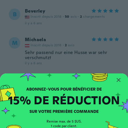
Beverley
B
Inscrit depuis 2018
·
50
avis
·
2
chargements
il y a 6 ans
Michaela
M
Inscrit depuis 2018
·
2
avis
Sehr passend nur eine Husse war sehr
verschmutzt
il y a 6 ans
An
A
Inscrit depuis 2018
·
8
avis
·
1
chargements
il y a 6 ans
15% DE RÉDUCTION
Bella R
B
SUR VOTRE PREMIÈRE COMMANDE
Inscrit depuis 2017
·
2
avis
·
1
chargements
El color era gray y me mandaron color vino
Remise max. de 5 $US.
y un poco pequeño
1 code par client.