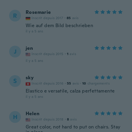
Rosemarie
R
Inscrit depuis 2017
·
85
avis
Wie auf dem Bild beschrieben
il y a 5 ans
jen
J
Inscrit depuis 2015
·
1
avis
il y a 5 ans
sky
S
Inscrit depuis 2016
·
55
avis
·
10
chargements
Elastico e versatile, calza perfettamente
il y a 5 ans
Helen
H
Inscrit depuis 2018
·
8
avis
Great color, not hard to put on chairs. Stay