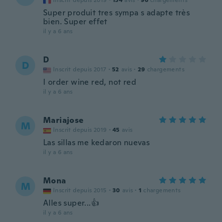
Inscrit depuis 2019
·
154
avis
·
96
chargements
Super produit tres sympa s adapte très
bien. Super effet
il y a 6 ans
D
D
Inscrit depuis 2017
·
52
avis
·
29
chargements
I order wine red, not red
il y a 6 ans
Mariajose
M
Inscrit depuis 2019
·
45
avis
Las sillas me kedaron nuevas
il y a 6 ans
Mona
M
Inscrit depuis 2015
·
30
avis
·
1
chargements
Alles super...👍
il y a 6 ans