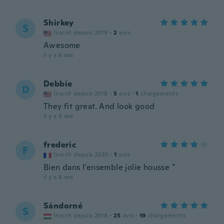
Shirkey
S
Inscrit depuis 2019
·
2
avis
Awesome
il y a 6 ans
Debbie
D
Inscrit depuis 2018
·
5
avis
·
1
chargements
They fit great. And look good
il y a 6 ans
frederic
F
Inscrit depuis 2020
·
1
avis
Bien dans l'ensemble jolie housse *
il y a 6 ans
Sándorné
S
Inscrit depuis 2018
·
25
avis
·
19
chargements