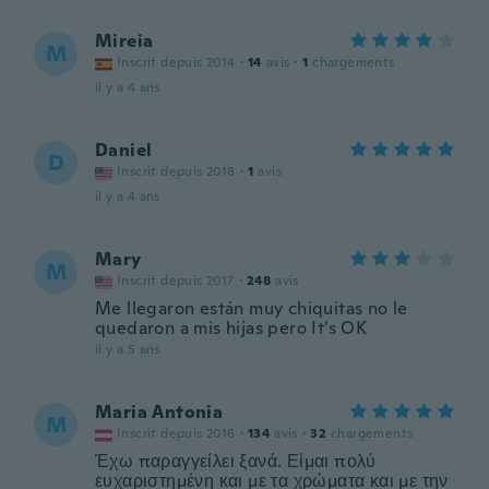
Mireia
M
Inscrit depuis 2014
·
14
avis
·
1
chargements
il y a 4 ans
Daniel
D
Inscrit depuis 2018
·
1
avis
il y a 4 ans
Mary
M
Inscrit depuis 2017
·
248
avis
Me llegaron están muy chiquitas no le
quedaron a mis hijas pero It’s OK
il y a 5 ans
Maria Antonia
M
Inscrit depuis 2016
·
134
avis
·
32
chargements
Έχω παραγγείλει ξανά. Είμαι πολύ
ευχαριστημένη και με τα χρώματα και με την