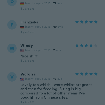
D
Inscrit depuis 2015
·
72
avis
il y a 6 ans
Franziska
F
Inscrit depuis 2016
·
40
avis
il y a 6 ans
Windy
W
Inscrit depuis 2016
·
7
avis
Nice shirt
il y a 6 ans
Victoria
V
Inscrit depuis 2018
·
10
avis
Lovely top which I wore whilst pregnant
and then for feeding. Sizing is big
compared to a lot of other items I've
bought from Chinese sites.
il y a 6 ans