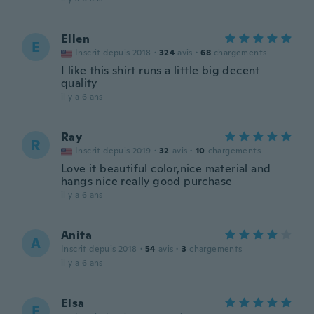
Ellen
E
Inscrit depuis 2018
·
324
avis
·
68
chargements
I like this shirt runs a little big decent
quality
il y a 6 ans
Ray
R
Inscrit depuis 2019
·
32
avis
·
10
chargements
Love it beautiful color,nice material and
hangs nice really good purchase
il y a 6 ans
Anita
A
Inscrit depuis 2018
·
54
avis
·
3
chargements
il y a 6 ans
Elsa
E