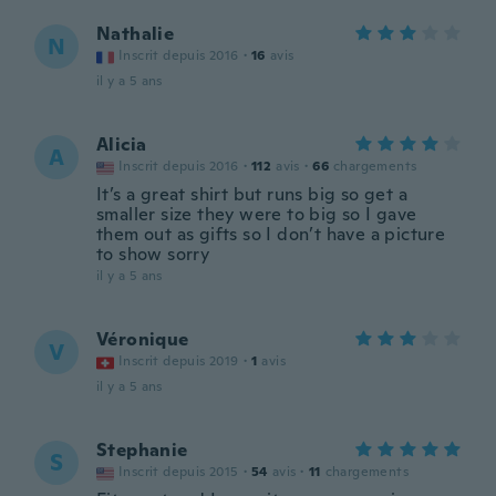
Nathalie
N
Inscrit depuis 2016
·
16
avis
il y a 5 ans
Alicia
A
Inscrit depuis 2016
·
112
avis
·
66
chargements
It’s a great shirt but runs big so get a
smaller size they were to big so I gave
them out as gifts so I don’t have a picture
to show sorry
il y a 5 ans
Véronique
V
Inscrit depuis 2019
·
1
avis
il y a 5 ans
Stephanie
S
Inscrit depuis 2015
·
54
avis
·
11
chargements