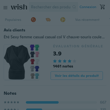
Connexion
Populaires
Vus récemment
Avis clients
Été Sexy femme casual casual col V chauve-souris couleur unie manches courtes T-shirt（11 couleur 5 size）
ÉVALUATION GÉNÉRALE
3.9
1461 notes
Voir les détails du produit
Notes
667
335