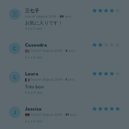
三七子
三
Inscrit depuis 2018
·
69
avis
お気に入りです！
il y a 5 ans
Casandra
C
Inscrit depuis 2018
·
3
avis
il y a 5 ans
Laura
L
Inscrit depuis 2018
·
1
avis
Très bon
il y a 5 ans
Jessica
J
Inscrit depuis 2016
·
31
avis
il y a 5 ans