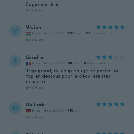
Super matière
il y a 6 ans
Vivien
V
Inscrit depuis 2018
·
250
avis
·
29
chargements
il y a 6 ans
Sandra
S
Inscrit depuis 2018
·
90
avis
·
4
chargements
Trop grand, du coup obligé de porter un
top en dessous pour le décolleté très
échancré
il y a 6 ans
Melinda
M
Inscrit depuis 2016
·
116
avis
il y a 6 ans