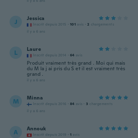
il y a 6 ans
Jessica
J
Inscrit depuis 2015
·
101
avis
·
2
chargements
il y a 6 ans
Laure
L
Inscrit depuis 2014
·
64
avis
Produit vraiment très grand . Moi qui mais
du M la j ai pris du S et il est vraiment très
grand .
il y a 6 ans
Minna
M
Inscrit depuis 2016
·
84
avis
·
3
chargements
il y a 6 ans
Annouk
A
Inscrit depuis 2019
·
1
avis