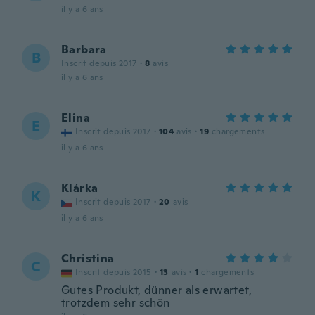
il y a 6 ans
Barbara
B
Inscrit depuis 2017
·
8
avis
il y a 6 ans
Elina
E
Inscrit depuis 2017
·
104
avis
·
19
chargements
il y a 6 ans
Klárka
K
Inscrit depuis 2017
·
20
avis
il y a 6 ans
Christina
C
Inscrit depuis 2015
·
13
avis
·
1
chargements
Gutes Produkt, dünner als erwartet,
trotzdem sehr schön