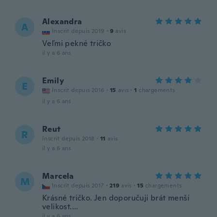
Alexandra
A
Inscrit depuis 2019
·
9
avis
Veľmi pekné tričko
il y a 6 ans
Emily
E
Inscrit depuis 2016
·
15
avis
·
1
chargements
il y a 6 ans
Reut
R
Inscrit depuis 2018
·
11
avis
il y a 6 ans
Marcela
M
Inscrit depuis 2017
·
219
avis
·
15
chargements
Krásné tričko. Jen doporučuji brát menší
velikost....
il y a 6 ans