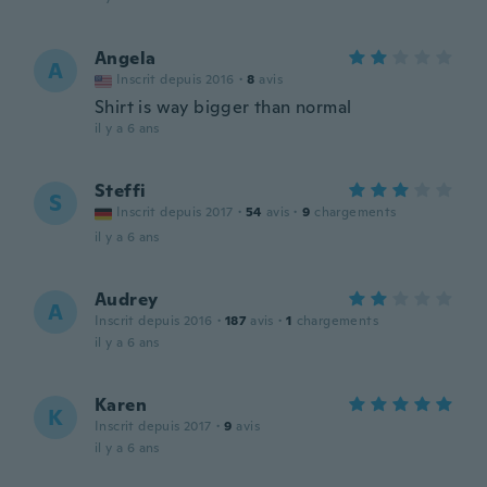
Angela
A
Inscrit depuis 2016
·
8
avis
Shirt is way bigger than normal
il y a 6 ans
Steffi
S
Inscrit depuis 2017
·
54
avis
·
9
chargements
il y a 6 ans
Audrey
A
Inscrit depuis 2016
·
187
avis
·
1
chargements
il y a 6 ans
Karen
K
Inscrit depuis 2017
·
9
avis
il y a 6 ans