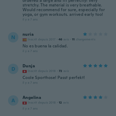
ordered a large and fit perfectly! Very
stretchy. The material is very breathable.
Would recommend for sure, especially for
yoga, or gym workouts. arrived early too!
il y a 7 ans
nuria
N
Inscrit depuis 2017
·
46
avis
·
11
chargements
No es buena la calidad.
il y a 7 ans
Dunja
D
Inscrit depuis 2018
·
72
avis
Coole Sporthose! Passt perfekt!
il y a 7 ans
Angelina
A
Inscrit depuis 2018
·
12
avis
il y a 7 ans