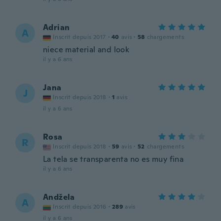
Adrian
A
Inscrit depuis 2017
·
40
avis
·
58
chargements
niece material and look
il y a 6 ans
Jana
J
Inscrit depuis 2018
·
1
avis
il y a 6 ans
Rosa
R
Inscrit depuis 2018
·
59
avis
·
52
chargements
La tela se transparenta no es muy fina
il y a 6 ans
Andžela
A
Inscrit depuis 2016
·
289
avis
il y a 6 ans