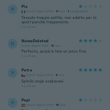
Pia
P
Inscrit depuis 2018
·
17
avis
·
1
chargements
Tessuto troppo sottile, non adatto per lo
sport perché trasparente.
il y a 6 ans
NameDeleted
N
Inscrit depuis 2020
·
15
avis
Perfecto, quizá la tela un poco fina
il y a 6 ans
Petra
P
Inscrit depuis 2016
·
6
avis
Splnilo moje ocekavani
il y a 6 ans
Pepi
P
Inscrit depuis 2018
·
10
avis