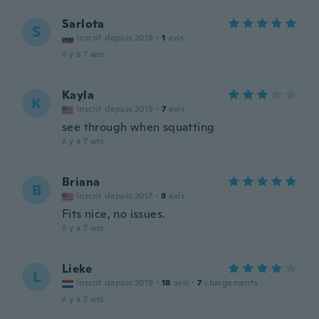
Sarlota
S
Inscrit depuis 2018
·
1
avis
il y a 7 ans
Kayla
K
Inscrit depuis 2015
·
7
avis
see through when squatting
il y a 7 ans
Briana
B
Inscrit depuis 2017
·
9
avis
Fits nice, no issues.
il y a 7 ans
Lieke
L
Inscrit depuis 2019
·
18
avis
·
7
chargements
il y a 7 ans