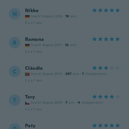
Nikko
N
Inscrit depuis 2016
·
19
avis
il y a 7 ans
Ramona
R
Inscrit depuis 2017
·
12
avis
il y a 7 ans
Cláudia
C
Inscrit depuis 2015
·
297
avis
·
7
chargements
il y a 7 ans
Tery
T
Inscrit depuis 2018
·
7
avis
·
4
chargements
il y a 7 ans
Paty