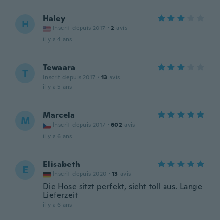
Haley
H
Inscrit depuis 2017
·
2
avis
il y a 4 ans
Tewaara
T
Inscrit depuis 2017
·
13
avis
il y a 5 ans
Marcela
M
Inscrit depuis 2017
·
602
avis
il y a 6 ans
Elisabeth
E
Inscrit depuis 2020
·
13
avis
Die Hose sitzt perfekt, sieht toll aus. Lange
Lieferzeit
il y a 6 ans