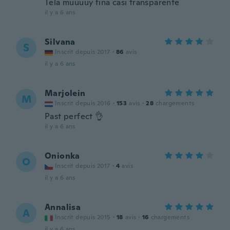
Tela muuuuy fina casi transparente
il y a 6 ans
Silvana
S
Inscrit depuis 2017
·
86
avis
il y a 6 ans
Marjolein
M
Inscrit depuis 2016
·
153
avis
·
28
chargements
Past perfect 👌
il y a 6 ans
Onionka
O
Inscrit depuis 2017
·
4
avis
il y a 6 ans
Annalisa
A
Inscrit depuis 2015
·
18
avis
·
16
chargements
il y a 6 ans