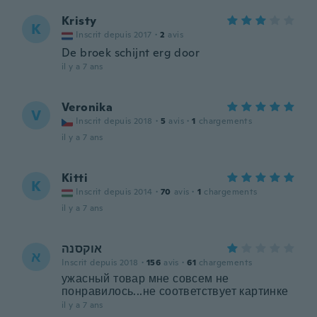
Kristy
K
Inscrit depuis 2017
·
2
avis
De broek schijnt erg door
il y a 7 ans
Veronika
V
Inscrit depuis 2018
·
5
avis
·
1
chargements
il y a 7 ans
Kitti
K
Inscrit depuis 2014
·
70
avis
·
1
chargements
il y a 7 ans
אוקסנה
א
Inscrit depuis 2018
·
156
avis
·
61
chargements
ужасный товар мне совсем не
понравилось...не соответствует картинке
il y a 7 ans