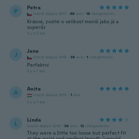
Petra
P
Inscrit depuis 2017
·
89
avis
·
18
chargements
Krásné, zvolte o velikost menší jako já a
super👍
il y a 7 ans
Jana
J
Inscrit depuis 2018
·
38
avis
·
1
chargements
Perfektní
il y a 7 ans
Anita
A
Inscrit depuis 2015
·
1
avis
il y a 7 ans
Linda
L
Inscrit depuis 2018
·
39
avis
·
12
chargements
They were a little too loose but perfect fit
at the waist and perfect length :) would