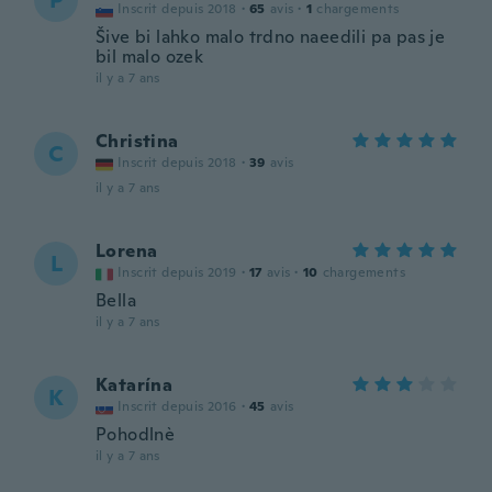
P
Inscrit depuis 2018
·
65
avis
·
1
chargements
Šive bi lahko malo trdno naeedili pa pas je
bil malo ozek
il y a 7 ans
Christina
C
Inscrit depuis 2018
·
39
avis
il y a 7 ans
Lorena
L
Inscrit depuis 2019
·
17
avis
·
10
chargements
Bella
il y a 7 ans
Katarína
K
Inscrit depuis 2016
·
45
avis
Pohodlnè
il y a 7 ans