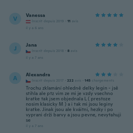
Vanessa
V
Inscrit depuis 2019
·
11
avis
il y a 6 ans
Jana
J
Inscrit depuis 2018
·
8
avis
il y a 7 ans
Alexandra
A
Inscrit depuis 2017
·
222
avis
·
145
chargements
Trochu zklamání ohledně delky legin - jsě
stihla ale ptz vim ze mi je vzdy vsechno
kratke tak jsem objednala L ( prestoze
nosim klasicky M ) a i tak mi jsou leginy
kratke. Jinak jsou ale kváitni, hezky i po
vyprani drži barvy a jsou pevne, nevytahuji
se
il y a 7 ans