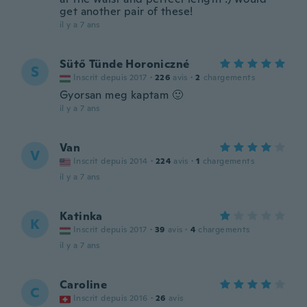
get another pair of these!
il y a 7 ans
Sütő Tünde Horoniczné
S
Inscrit depuis 2017
·
226
avis
·
2
chargements
Gyorsan meg kaptam 🙂
il y a 7 ans
Van
V
Inscrit depuis 2014
·
224
avis
·
1
chargements
il y a 7 ans
Katinka
K
Inscrit depuis 2017
·
39
avis
·
4
chargements
il y a 7 ans
Caroline
C
Inscrit depuis 2016
·
26
avis