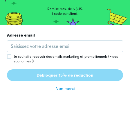
Princess
P
Remise max. de 5 $US.
Inscrit depuis 2016
·
51
avis
·
3
chargements
1 code par client.
Expectacular! Igual que en la foto
il y a 7 ans
Adresse email
Tamara
T
Inscrit depuis 2018
·
8
avis
il y a 7 ans
Je souhaite recevoir des emails marketing et promotionnels (= des
économies !)
Pretty Ty
P
Débloquer 15% de réduction
Inscrit depuis 2017
·
21
avis
·
15
chargements
il y a 7 ans
Non merci
Lucy
L
Inscrit depuis 2017
·
48
avis
·
6
chargements
il y a 7 ans
Viktória