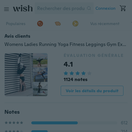
Connexion
Populaires
Vus récemment
Avis clients
Womens Ladies Running Yoga Fitness Leggings Gym Exercice Pantalon de sport Pantalon
ÉVALUATION GÉNÉRALE
4.1
1124 notes
Voir les détails du produit
Notes
612
214