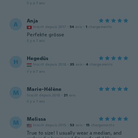
il y a 7 ans
Anja
A
Inscrit depuis 2017
·
54
avis
·
1
chargements
Perfekte grösse
il y a 7 ans
Hegedüs
H
Inscrit depuis 2018
·
35
avis
·
4
chargements
il y a 7 ans
Marie-Hélène
M
Inscrit depuis 2018
·
21
avis
il y a 7 ans
Melissa
M
Inscrit depuis 2015
·
53
avis
·
15
chargements
True to size! I usually wear a median, and