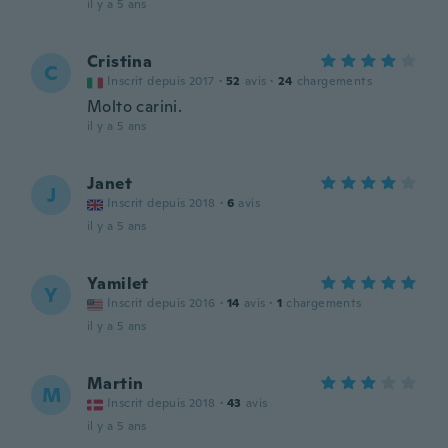
il y a 5 ans
Cristina
C
Inscrit depuis 2017
·
52
avis
·
24
chargements
Molto carini.
il y a 5 ans
Janet
J
Inscrit depuis 2018
·
6
avis
il y a 5 ans
Yamilet
Y
Inscrit depuis 2016
·
14
avis
·
1
chargements
il y a 5 ans
Martin
M
Inscrit depuis 2018
·
43
avis
il y a 5 ans