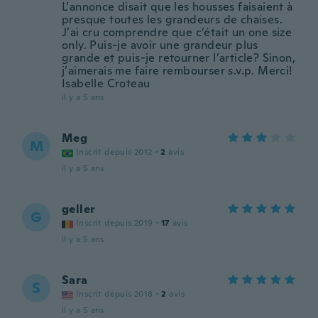
L’annonce disait que les housses faisaient à
presque toutes les grandeurs de chaises.
J’ai cru comprendre que c’était un one size
only. Puis-je avoir une grandeur plus
grande et puis-je retourner l’article? Sinon,
j’aimerais me faire rembourser s.v.p. Merci!
Isabelle Croteau
il y a 5 ans
Meg
M
Inscrit depuis 2012
·
2
avis
il y a 5 ans
geller
G
Inscrit depuis 2019
·
17
avis
il y a 5 ans
Sara
S
Inscrit depuis 2018
·
2
avis
il y a 5 ans