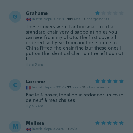
Grahame
G
Inscrit depuis 2018
·
181
avis
·
1
chargements
These covers were far too small to fit a
standard chair very disappointing as you
can see from my photo, the first covers I
ordered last year from another source in
China fitted the chair fine but these ones I
put on the identical chair on the left do not
fit
il y a 5 ans
Corinne
C
Inscrit depuis 2017
·
27
avis
·
13
chargements
Facile à poser, idéal pour redonner un coup
de neuf à mes chaises
il y a 5 ans
Melissa
M
Inscrit depuis 2020
·
1
avis