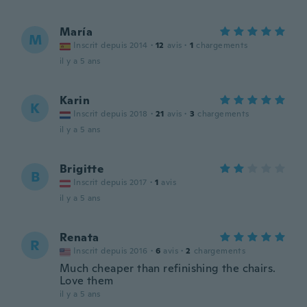
María
M
Inscrit depuis 2014
·
12
avis
·
1
chargements
il y a 5 ans
Karin
K
Inscrit depuis 2018
·
21
avis
·
3
chargements
il y a 5 ans
Brigitte
B
Inscrit depuis 2017
·
1
avis
il y a 5 ans
Renata
R
Inscrit depuis 2016
·
6
avis
·
2
chargements
Much cheaper than refinishing the chairs.
Love them
il y a 5 ans