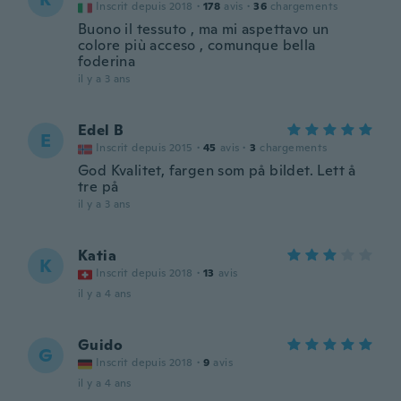
Inscrit depuis 2018
·
178
avis
·
36
chargements
Buono il tessuto , ma mi aspettavo un
colore più acceso , comunque bella
foderina
il y a 3 ans
Edel B
E
Inscrit depuis 2015
·
45
avis
·
3
chargements
God Kvalitet, fargen som på bildet. Lett å
tre på
il y a 3 ans
Katia
K
Inscrit depuis 2018
·
13
avis
il y a 4 ans
Guido
G
Inscrit depuis 2018
·
9
avis
il y a 4 ans