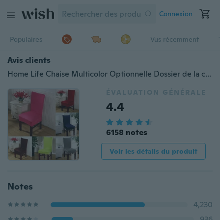
Connexion
Populaires
Vus récemment
Avis clients
Home Life Chaise Multicolor Optionnelle Dossier de la chaise Jeu de Chaise Hôtel Chaise Couverture Hôtel Salle à manger Chaise antisalissure
ÉVALUATION GÉNÉRALE
4.4
6158 notes
Voir les détails du produit
Notes
4,230
936