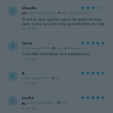
claudia
C
Inscrit depuis 2020
·
11
avis
·
1
chargements
Sí era lo que quería, pero me pareció muy
caro, y era un color más guinda.Este es rojo
il y a 5 ans
Элла
Э
Inscrit depuis 2017
·
19
avis
·
3
chargements
Спасибо огромное все нормально
il y a 5 ans
K
K
Inscrit depuis 2017
·
2
avis
il y a 5 ans
Lucka
L
Inscrit depuis 2017
·
52
avis
il y a 5 ans