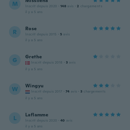
Missliena
M
Inscrit depuis 2020
·
148
avis
·
2
chargements
il y a 5 ans
Rose
R
Inscrit depuis 2015
·
5
avis
il y a 5 ans
Grethe
G
Inscrit depuis 2018
·
3
avis
il y a 5 ans
Wingyu
W
Inscrit depuis 2017
·
74
avis
·
3
chargements
il y a 5 ans
Laflamme
L
Inscrit depuis 2020
·
40
avis
il y a 5 ans