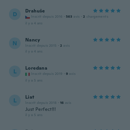
Drahuše
D
Inscrit depuis 2016
·
563
avis
·
2
chargements
il y a 4 ans
Nancy
N
Inscrit depuis 2015
·
2
avis
il y a 4 ans
Loredana
L
Inscrit depuis 2019
·
9
avis
il y a 5 ans
Liat
L
Inscrit depuis 2018
·
16
avis
Just Perfect!!!
il y a 5 ans