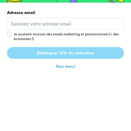
G
Inscrit depuis 2020
·
160
avis
·
2
chargements
I ordered two different lots. One fitted
Adresse email
perfectly and one fitted good but not
perfect but happy with both.
il y a 5 ans
Je souhaite recevoir des emails marketing et promotionnels (= des
économies !)
Karen
K
Inscrit depuis 2017
·
162
avis
·
23
chargements
Débloquer 15% de réduction
I love them they look so nice
il y a 5 ans
Non merci
Teresa
T
Inscrit depuis 2020
·
4
avis
il y a 5 ans
美幸
美
Inscrit depuis 2018
·
6
avis
·
1
chargements
我が家のダイニングの椅子には、サイズが小
さかったかもです。 座って立ち上がると、
カバーがめくれ上がってきます。