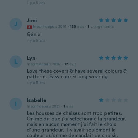
il y a 5 ans
Jimi
J
Inscrit depuis 2016
·
183
avis
·
1
chargements
Génial
il y a 5 ans
Lyn
L
Inscrit depuis 2016
·
32
avis
Love these covers & have several colours &
patterns. Easy care & long wearing
il y a 5 ans
Isabelle
I
Inscrit depuis 2021
·
1
avis
Les housses de chaises sont trop petites.
On me dit que j’ai sélectionné la grandeur,
mais en aucun moment j’ai fait le choix
d’une grandeur. Il y avait seulement la
couleur qu’on me demandait de choisir.