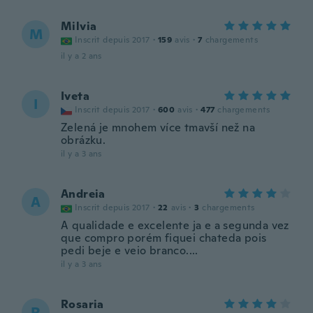
Milvia
M
Inscrit depuis 2017
·
159
avis
·
7
chargements
il y a 2 ans
Iveta
I
Inscrit depuis 2017
·
600
avis
·
477
chargements
Zelená je mnohem více tmavší než na
obrázku.
il y a 3 ans
Andreia
A
Inscrit depuis 2017
·
22
avis
·
3
chargements
A qualidade e excelente ja e a segunda vez
que compro porém fiquei chateda pois
pedi beje e veio branco....
il y a 3 ans
Rosaria
R