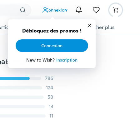
Connexion
Articles pour animaux domestiques
Afficher plus
Débloquez des promos !
Connexion
Dossiers de gaufrage en plastique de bricolage à la maison pour l'artisanat de carte de papier de scrapbooking bricolage
New to Wish?
Inscription
786
124
58
13
11