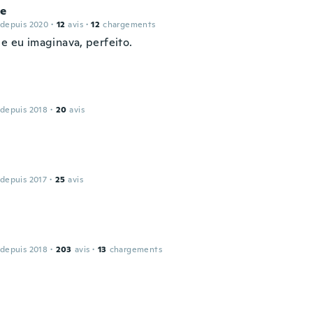
le
 depuis 2020
·
12
avis
·
12
chargements
ue eu imaginava, perfeito.
 depuis 2018
·
20
avis
 depuis 2017
·
25
avis
 depuis 2018
·
203
avis
·
13
chargements