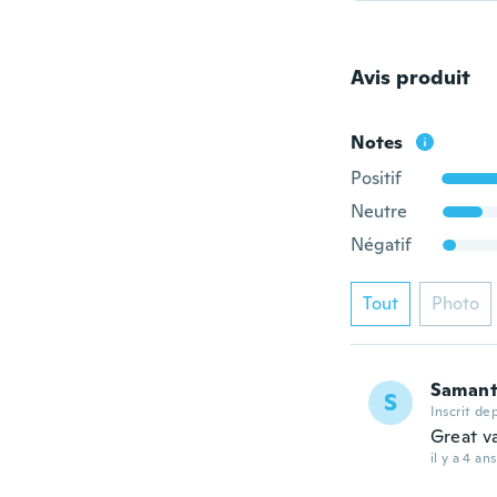
Avis produit
Notes
Positif
Neutre
Négatif
Tout
Photo
Saman
S
Inscrit de
Great v
il y a 4 ans