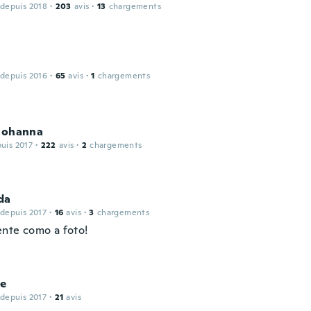
 depuis 2018
·
203
avis
·
13
chargements
 depuis 2016
·
65
avis
·
1
chargements
 Johanna
puis 2017
·
222
avis
·
2
chargements
da
 depuis 2017
·
16
avis
·
3
chargements
nte como a foto!
ne
 depuis 2017
·
21
avis