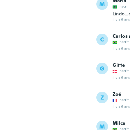
Maria
M
Inscrit
Lindo..
il y a 6 ans
Carlos
C
Inscrit
il y a 6 ans
Gitte
G
Inscrit
il y a 6 ans
Zoé
Z
Inscrit
il y a 6 ans
Milca
M
Inscrit