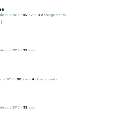
ne
 depuis 2015
·
60
avis
·
29
chargements
!
 depuis 2019
·
29
avis
puis 2017
·
96
avis
·
4
chargements
a
 depuis 2015
·
32
avis