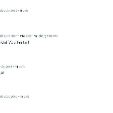
 depuis 2019
·
8
avis
 depuis 2017
·
143
avis
·
18
chargements
nda! Vou testar!
puis 2016
·
16
avis
lot
 depuis 2019
·
11
avis