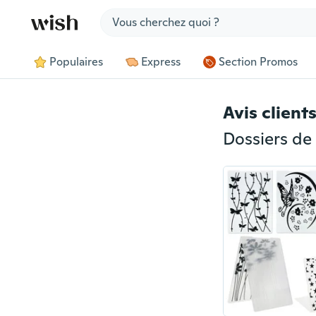
Jump to section
Populaires
Express
Section Promos
Avis client