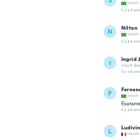
S
Inscrit
il y a 6 ans
Nilton
N
Inscrit
il y a 6 ans
Ingrid
I
Inscrit de
il y a 6 ans
Fernan
F
Inscrit
Exatame
il y a 6 ans
Ludivi
L
Inscrit