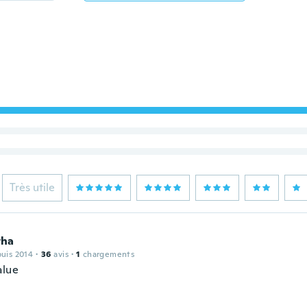
Très utile
tha
puis 2014
·
36
avis
·
1
chargements
alue