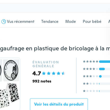
Vus récemment
Tendance
Mode
Pour bébé
s
ÉVALUATION
GÉNÉRALE
4.7
992 notes
Voir les détails du produit