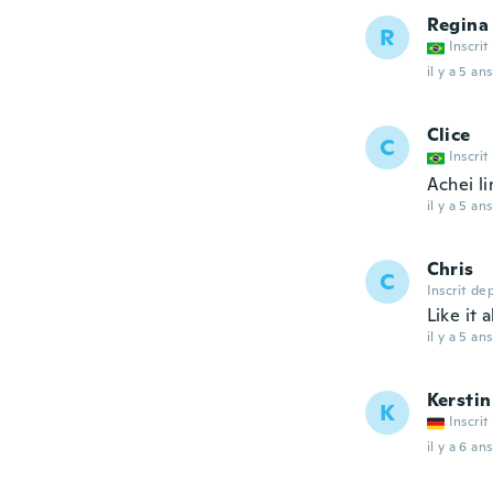
Regina
R
Inscrit
il y a 5 ans
Clice
C
Inscrit
Achei li
il y a 5 ans
Chris
C
Inscrit de
Like it a
il y a 5 ans
Kerstin
K
Inscrit
il y a 6 ans