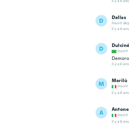
il y a 6 ans
Dallas
D
Inscrit de
il y a 6 ans
Dulcin
D
Inscrit
Demoro
il y a 6 ans
Marilù
M
Inscrit
il y a 6 ans
Antone
A
Inscrit
il y a 6 ans