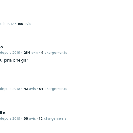
puis 2017
·
159
avis
éa
 depuis 2019
·
234
avis
·
9
chargements
u pra chegar
 depuis 2018
·
42
avis
·
34
chargements
lla
 depuis 2019
·
38
avis
·
12
chargements