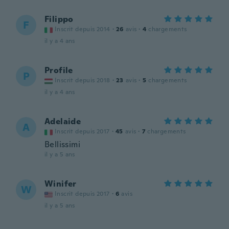
Filippo
F
Inscrit depuis 2014
·
26
avis
·
4
chargements
il y a 4 ans
Profile
P
Inscrit depuis 2018
·
23
avis
·
5
chargements
il y a 4 ans
Adelaide
A
Inscrit depuis 2017
·
45
avis
·
7
chargements
Bellissimi
il y a 5 ans
Winifer
W
Inscrit depuis 2017
·
6
avis
il y a 5 ans