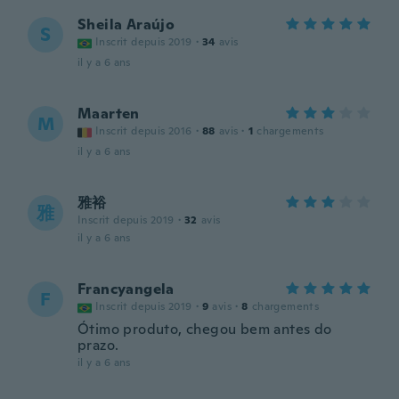
Sheila Araújo
S
Inscrit depuis 2019
·
34
avis
il y a 6 ans
Maarten
M
Inscrit depuis 2016
·
88
avis
·
1
chargements
il y a 6 ans
雅裕
雅
Inscrit depuis 2019
·
32
avis
il y a 6 ans
Francyangela
F
Inscrit depuis 2019
·
9
avis
·
8
chargements
Ótimo produto, chegou bem antes do
prazo.
il y a 6 ans