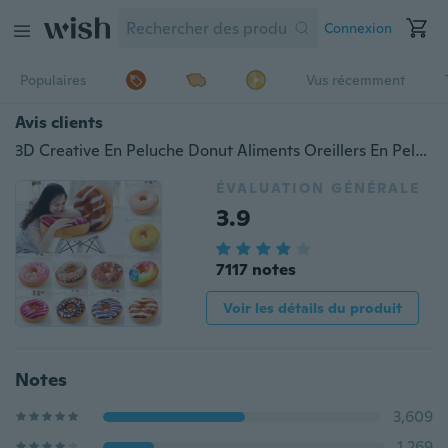
Connexion
Populaires
Vus récemment
Avis clients
3D Creative En Peluche Donut Aliments Oreillers En Peluche Jouets Poupées Drôle de Bande Dessinée Donuts Taie d'oreiller En Peluche Doux Chocolats Canapé et Chaise Coussins Arrière Tapis De Voiture
ÉVALUATION GÉNÉRALE
3.9
7117 notes
Voir les détails du produit
Notes
3,609
1,269