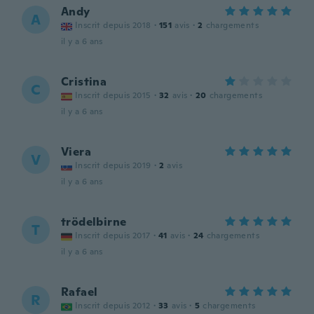
Andy
A
Inscrit depuis 2018
·
151
avis
·
2
chargements
il y a 6 ans
Cristina
C
Inscrit depuis 2015
·
32
avis
·
20
chargements
il y a 6 ans
Viera
V
Inscrit depuis 2019
·
2
avis
il y a 6 ans
trödelbirne
T
Inscrit depuis 2017
·
41
avis
·
24
chargements
il y a 6 ans
Rafael
R
Inscrit depuis 2012
·
33
avis
·
5
chargements