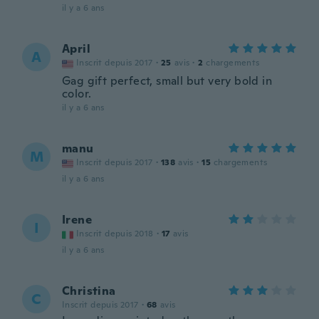
il y a 6 ans
April
A
Inscrit depuis 2017
·
25
avis
·
2
chargements
Gag gift perfect, small but very bold in
color.
il y a 6 ans
manu
M
Inscrit depuis 2017
·
138
avis
·
15
chargements
il y a 6 ans
Irene
I
Inscrit depuis 2018
·
17
avis
il y a 6 ans
Christina
C
Inscrit depuis 2017
·
68
avis