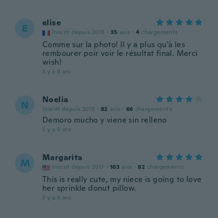
elise
E
Inscrit depuis 2018
·
35
avis
·
4
chargements
Comme sur la photo! Il y a plus qu'à les
rembourer poir voir le résultat final. Merci
wish!
il y a 6 ans
Noelia
N
Inscrit depuis 2019
·
82
avis
·
66
chargements
Demoro mucho y viene sin relleno
il y a 6 ans
Margarita
M
Inscrit depuis 2017
·
163
avis
·
82
chargements
This is really cute, my niece is going to love
her sprinkle donut pillow.
il y a 6 ans