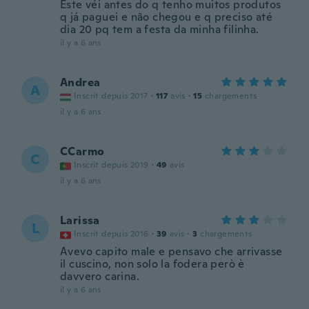
Este véi antes do q tenho muitos produtos
q já paguei e não chegou e q preciso até
dia 20 pq tem a festa da minha filinha.
il y a 6 ans
Andrea
A
Inscrit depuis 2017
·
117
avis
·
15
chargements
il y a 6 ans
CCarmo
C
Inscrit depuis 2019
·
49
avis
il y a 6 ans
Larissa
L
Inscrit depuis 2016
·
39
avis
·
3
chargements
Avevo capito male e pensavo che arrivasse
il cuscino, non solo la fodera però è
davvero carina.
il y a 6 ans