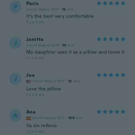
Paris
P
Inscrit depuis 2017
·
12
avis
It’s the best very comfortable
il y a 5 ans
Janitta
J
Inscrit depuis 2018
·
14
avis
My daughter uses it as a pillow and loves it
il y a 5 ans
Joe
J
Inscrit depuis 2017
·
12
avis
Love the pillow
il y a 5 ans
Ana
A
Inscrit depuis 2017
·
100
avis
Va sin relleno
il y a 5 ans