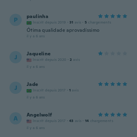
paulinha
P
Inscrit depuis 2019
·
31
avis
·
5
chargements
Ótima qualidade aprovadíssimo
il y a 6 ans
Jaqueline
J
Inscrit depuis 2020
·
2
avis
il y a 6 ans
Jade
J
Inscrit depuis 2017
·
1
avis
il y a 6 ans
Angelwolf
A
Inscrit depuis 2017
·
43
avis
·
14
chargements
il y a 6 ans