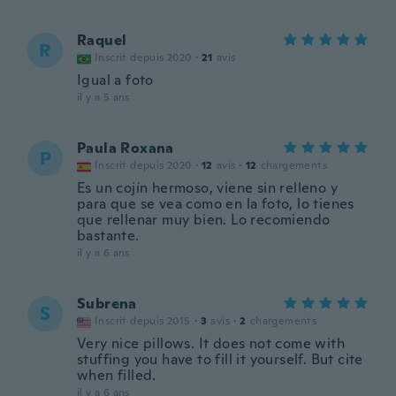
Raquel
R
Inscrit depuis 2020
·
21
avis
Igual a foto
il y a 5 ans
Paula Roxana
P
Inscrit depuis 2020
·
12
avis
·
12
chargements
Es un cojín hermoso, viene sin relleno y
para que se vea como en la foto, lo tienes
que rellenar muy bien. Lo recomiendo
bastante.
il y a 6 ans
Subrena
S
Inscrit depuis 2015
·
3
avis
·
2
chargements
Very nice pillows. It does not come with
stuffing you have to fill it yourself. But cite
when filled.
il y a 6 ans