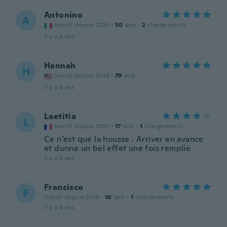
Antonino
A
Inscrit depuis 2014
·
50
avis
·
2
chargements
il y a 6 ans
Hannah
H
Inscrit depuis 2014
·
79
avis
il y a 6 ans
Laetitia
L
Inscrit depuis 2015
·
17
avis
·
1
chargements
Ce n’est que la housse . Arriver en avance
et donne un bel effet une fois remplie
il y a 6 ans
Francisco
F
Inscrit depuis 2016
·
10
avis
·
1
chargements
il y a 6 ans