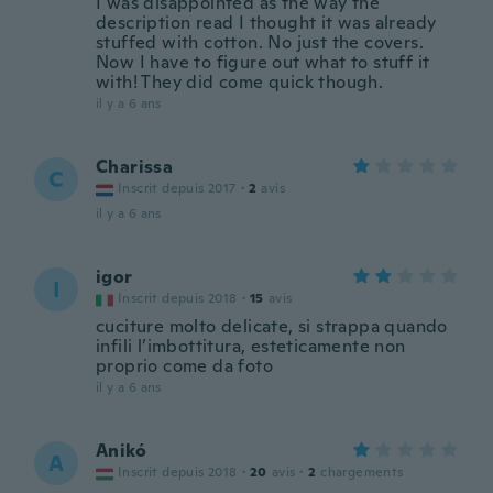
I was disappointed as the way the
description read I thought it was already
stuffed with cotton. No just the covers.
Now I have to figure out what to stuff it
with! They did come quick though.
il y a 6 ans
Charissa
C
Inscrit depuis 2017
·
2
avis
il y a 6 ans
igor
I
Inscrit depuis 2018
·
15
avis
cuciture molto delicate, si strappa quando
infili l’imbottitura, esteticamente non
proprio come da foto
il y a 6 ans
Anikó
A
Inscrit depuis 2018
·
20
avis
·
2
chargements