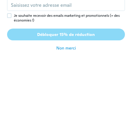
il y a 6 ans
Je souhaite recevoir des emails marketing et promotionnels (= des
Roxane
économies !)
R
Inscrit depuis 2018
·
50
avis
·
8
chargements
Just what I wanted and arrived early thank
Débloquer 15% de réduction
you!
il y a 6 ans
Non merci
Carol
C
Inscrit depuis 2019
·
534
avis
·
37
chargements
Geat
il y a 7 ans
Inna
I
Inscrit depuis 2017
·
730
avis
·
20
chargements
Только чехол
il y a 7 ans
Matea