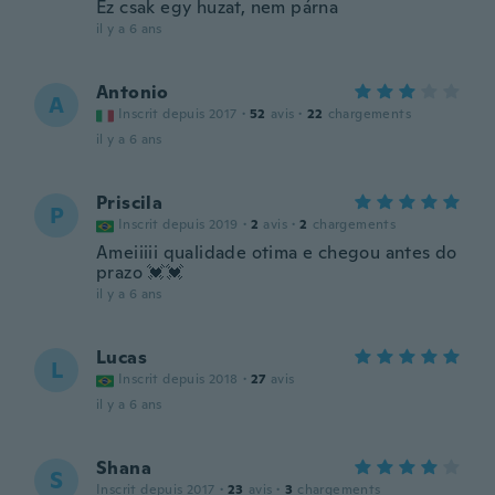
Ez csak egy huzat, nem párna
il y a 6 ans
Antonio
A
Inscrit depuis 2017
·
52
avis
·
22
chargements
il y a 6 ans
Priscila
P
Inscrit depuis 2019
·
2
avis
·
2
chargements
Ameiiiii qualidade otima e chegou antes do
prazo 💓💓
il y a 6 ans
Lucas
L
Inscrit depuis 2018
·
27
avis
il y a 6 ans
Shana
S
Inscrit depuis 2017
·
23
avis
·
3
chargements