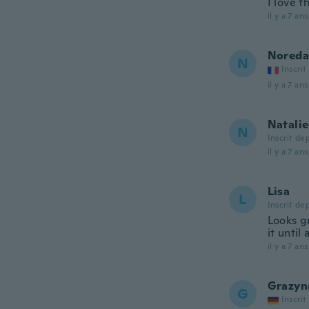
I love t
il y a 7 ans
Noreda
N
Inscrit
il y a 7 ans
Natalie
N
Inscrit de
il y a 7 ans
Lisa
L
Inscrit de
Looks g
it until
il y a 7 ans
Grazyn
G
Inscrit