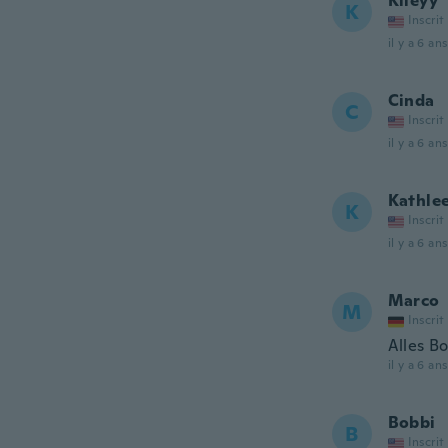
Kileyy
K
Inscrit
il y a 6 ans
Cinda
C
Inscrit
il y a 6 ans
Kathle
K
Inscrit
il y a 6 ans
Marco
M
Inscrit
Alles B
il y a 6 ans
Bobbi
B
Inscrit