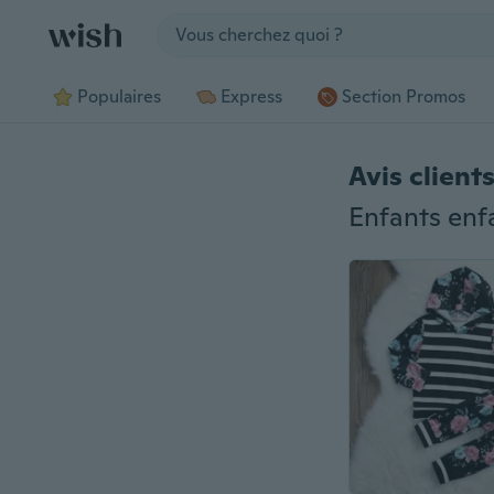
Jump to section
Populaires
Express
Section Promos
Avis client