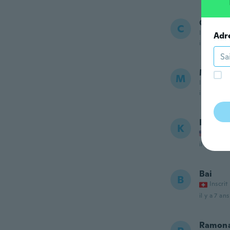
Cather
C
Inscrit de
Adr
il y a 7 ans
Maude
M
Inscrit de
il y a 7 ans
Kimber
K
Inscrit
il y a 7 ans
Bai
B
Inscrit
il y a 7 ans
Ramon