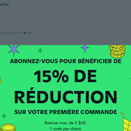
tefin
 depuis 2018
·
9
avis
das
 depuis 2017
·
89
avis
15% DE
RÉDUCTION
 depuis 2017
·
17
avis
·
1
chargements
SUR VOTRE PREMIÈRE COMMANDE
 depuis 2016
·
73
avis
·
1
chargements
Remise max. de 5 $US.
1 code par client.