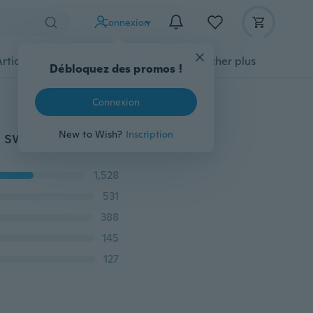
Connexion
Articles pour animaux domestiques
Afficher plus
Débloquez des promos !
Connexion
Enfants enfant en bas âge bébé fille vêtements hauts sweats à capuche à manches longues sweat pantalon 2 pièces mignon filles vêtements tenues ensemble
New to Wish?
Inscription
1,528
531
388
145
127