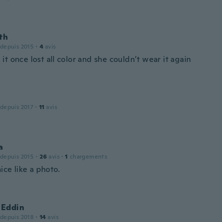
th
 depuis 2015
·
4
avis
t once lost all color and she couldn’t wear it again
 depuis 2017
·
11
avis
a
 depuis 2015
·
26
avis
·
1
chargements
nice like a photo.
Eddin
 depuis 2018
·
14
avis