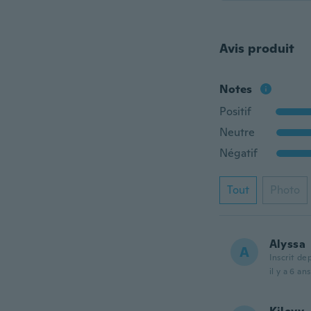
Avis produit
Notes
Positif
Neutre
Négatif
Tout
Photo
Alyssa
A
Inscrit de
il y a 6 ans