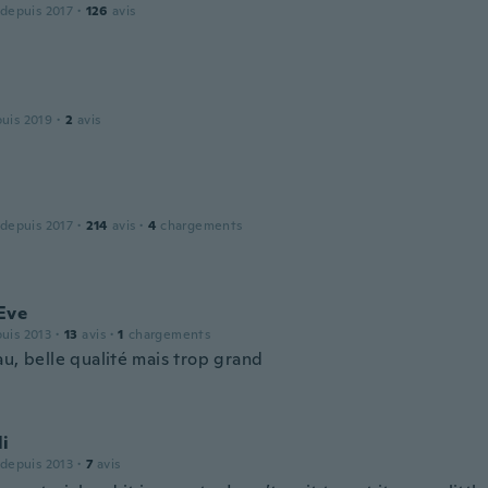
 depuis 2017
·
126
avis
puis 2019
·
2
avis
 depuis 2017
·
214
avis
·
4
chargements
Eve
puis 2013
·
13
avis
·
1
chargements
u, belle qualité mais trop grand
li
 depuis 2013
·
7
avis