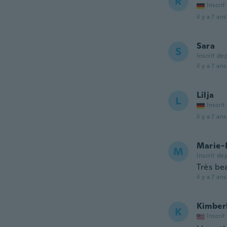
R
Inscrit
il y a 7 ans
Sara
S
Inscrit de
il y a 7 ans
Lilja
L
Inscrit
il y a 7 ans
Marie-
M
Inscrit de
Très bea
il y a 7 ans
Kimber
K
Inscrit