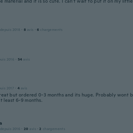
he material and it is so cute. I can’t wait to put it on my little 
 depuis 2018
·
8
avis
·
6
chargements
puis 2016
·
54
avis
puis 2017
·
4
avis
reat but ordered 0-3 months and its huge. Probably wont b
 at least 6-9 months.
a
 depuis 2016
·
20
avis
·
2
chargements