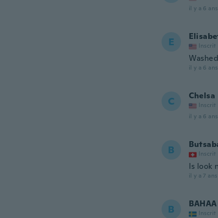
il y a 6 ans
Elisabe
E
Inscrit
Washed i
il y a 6 ans
Chelsa
C
Inscrit
il y a 6 ans
Butsab
B
Inscrit
Is look 
il y a 7 ans
BAHAA 
B
Inscrit