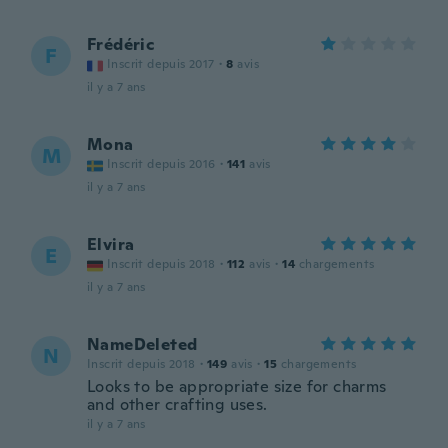
Frédéric
F
Inscrit depuis 2017
·
8
avis
il y a 7 ans
Mona
M
Inscrit depuis 2016
·
141
avis
il y a 7 ans
Elvira
E
Inscrit depuis 2018
·
112
avis
·
14
chargements
il y a 7 ans
NameDeleted
N
Inscrit depuis 2018
·
149
avis
·
15
chargements
Looks to be appropriate size for charms
and other crafting uses.
il y a 7 ans