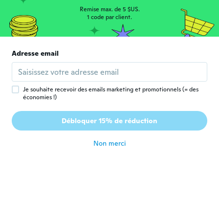
Laura
L
Remise max. de 5 $US.
Inscrit depuis 2015
·
33
avis
1 code par client.
il y a 7 ans
William
Adresse email
W
Inscrit depuis 2017
·
168
avis
il y a 7 ans
Je souhaite recevoir des emails marketing et promotionnels (= des
économies !)
Anna
A
Inscrit depuis 2015
·
43
avis
·
2
chargements
Débloquer 15% de réduction
il y a 7 ans
Non merci
Karla
K
Inscrit depuis 2017
·
52
avis
·
2
chargements
il y a 7 ans
Alice
A
Inscrit depuis 2018
·
19
avis