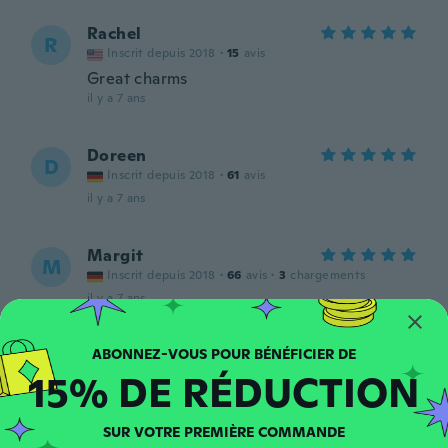
Rachel
R
Inscrit depuis 2018
·
15
avis
Great charms
il y a 7 ans
Doreen
D
Inscrit depuis 2018
·
61
avis
il y a 7 ans
Margit
M
Inscrit depuis 2018
·
66
avis
·
3
chargements
il y a 7 ans
bob
B
15% DE RÉDUCTION
Inscrit depuis 2017
·
84
avis
il y a 7 ans
SUR VOTRE PREMIÈRE COMMANDE