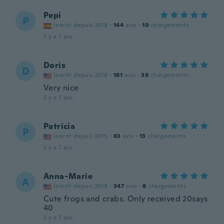
Pepi
P
Inscrit depuis 2018
·
144
avis
·
10
chargements
il y a 7 ans
Doris
D
Inscrit depuis 2018
·
181
avis
·
38
chargements
Very nice
il y a 7 ans
Patricia
P
Inscrit depuis 2015
·
63
avis
·
13
chargements
il y a 7 ans
Anna-Marie
A
Inscrit depuis 2018
·
347
avis
·
8
chargements
Cute frogs and crabs. Only received 20says
40
il y a 7 ans