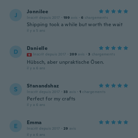
Jonnilee
J
Inscrit depuis 2017
·
199
avis
·
6
chargements
Shipping took a while but worth the wait
il y a 5 ans
Danielle
D
Inscrit depuis 2017
·
209
avis
·
3
chargements
Hübsch, aber unpraktische Ösen.
il y a 6 ans
Stanandshaz
S
Inscrit depuis 2017
·
33
avis
·
1
chargements
Perfect for my crafts
il y a 6 ans
Emma
E
Inscrit depuis 2017
·
29
avis
il y a 6 ans