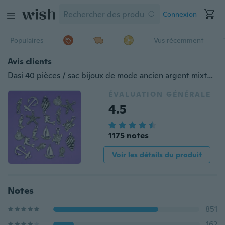
Connexion
Populaires
Vus récemment
Avis clients
Dasi 40 pièces / sac bijoux de mode ancien argent mixte mer hippocampe coquille poisson bricolage pendentifs pour Bracelet collier
ÉVALUATION GÉNÉRALE
4.5
1175 notes
Voir les détails du produit
Notes
851
162