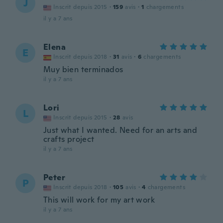
J
Inscrit depuis 2015
·
159
avis
·
1
chargements
il y a 7 ans
Elena
E
Inscrit depuis 2018
·
31
avis
·
6
chargements
Muy bien terminados
il y a 7 ans
Lori
L
Inscrit depuis 2015
·
28
avis
Just what I wanted. Need for an arts and
crafts project
il y a 7 ans
Peter
P
Inscrit depuis 2018
·
105
avis
·
4
chargements
This will work for my art work
il y a 7 ans