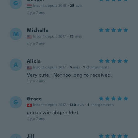
G
Inscrit depuis 2015
·
25
avis
il y a 7 ans
Michelle
M
Inscrit depuis 2017
·
75
avis
il y a 7 ans
Alicia
A
Inscrit depuis 2017
·
6
avis
·
1
chargements
Very cute. Not too long to received.
il y a 7 ans
Grace
G
Inscrit depuis 2017
·
120
avis
·
1
chargements
genau wie abgebildet
il y a 7 ans
Jill