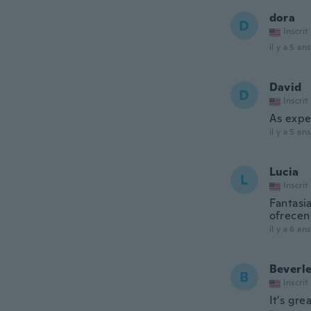
dora
D
Inscrit
il y a 5 ans
David
D
Inscrit
As expe
il y a 5 ans
Lucia
L
Inscrit
Fantasi
ofrecen
il y a 6 ans
Beverl
B
Inscrit
It's gre