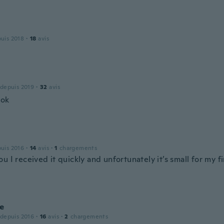
puis 2018
·
18
avis
 depuis 2019
·
32
avis
 ok
puis 2016
·
14
avis
·
1
chargements
u I received it quickly and unfortunately it’s small for my fin
e
 depuis 2016
·
16
avis
·
2
chargements