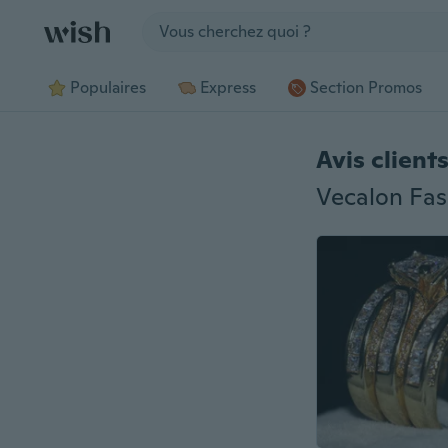
Jump to section
Populaires
Express
Section Promos
Avis client