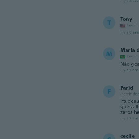
il y a 6 ans
Tony
T
Inscrit
il y a 6 ans
Maria 
M
Inscrit
Não gos
il y a 7 ans
Farid
F
Inscrit de
Its beau
guess t
zeros he
il y a 7 ans
cecile