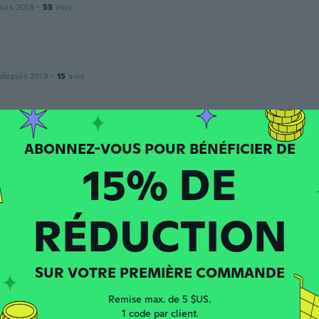
puis 2018
·
53
avis
a
 depuis 2019
·
15
avis
 depuis 2017
·
4
avis
·
1
chargements
15% DE
RÉDUCTION
 depuis 2014
·
30
avis
·
10
chargements
ttle tight I wish it was a half size larger
SUR VOTRE PREMIÈRE COMMANDE
Remise max. de 5 $US.
1 code par client.