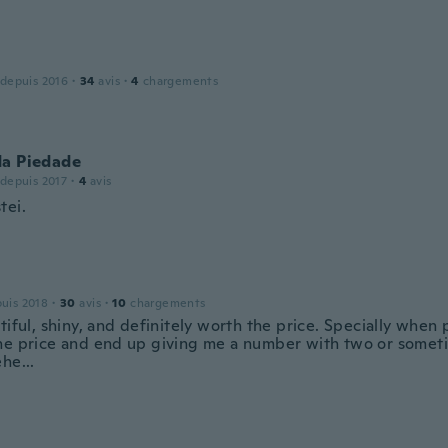
 depuis 2016
·
34
avis
·
4
chargements
da Piedade
 depuis 2017
·
4
avis
tei.
puis 2018
·
30
avis
·
10
chargements
tiful, shiny, and definitely worth the price. Specially when 
he price and end up giving me a number with two or somet
he...