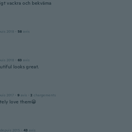
ligt vackra och bekväma
puis 2018
·
58
avis
puis 2018
·
63
avis
autiful looks great.
puis 2017
·
9
avis
·
2
chargements
utely love them😀
 depuis 2015
·
43
avis