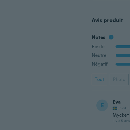
Avis produit
Notes
Positif
Neutre
Négatif
Tout
Photo
Eva
E
Inscrit
Mycket 
il y a 5 ans