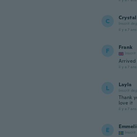
il y a 7 ans
Crystal
C
Inscrit de
il y a 7 ans
Frank
F
Inscrit
Arrived
il y a 7 ans
Layla
L
Inscrit de
Thank yo
love it
il y a 7 ans
Emmeli
E
Inscrit