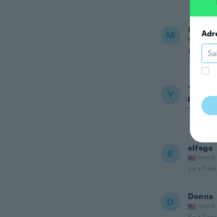
Marcee
Adr
M
Inscrit
Really n
il y a 7 ans
Yoland
Y
Inscrit
Très be
il y a 7 ans
elfega
E
Inscrit
il y a 7 ans
Donna
D
Inscrit