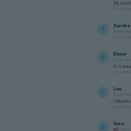
Så otro
il y a 7 ans
Sandra
S
Inscrit de
il y a 7 ans
Elmer
E
Inscrit de
It is be
il y a 7 ans
Lee
L
Inscrit de
I absol
il y a 7 ans
Sara
S
Inscrit