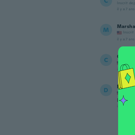
C
Inscrit de
il y a 7 ans
Marsh
M
Inscrit
il y a 7 ans
Christy
C
Inscrit
il y a 7 ans
Dedra
D
Inscrit
It’s a li
il y a 7 ans