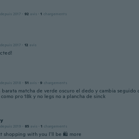
 depuis 2017
·
92
avis
·
1
chargements
 depuis 2017
·
12
avis
cted!
 depuis 2018
·
51
avis
·
9
chargements
a barata matcha de verde oscuro el dedo y cambia seguido d
 como pro 18k y no legs no a plancha de sinck
ey
 depuis 2019
·
85
avis
·
1
chargements
at shopping with you I'll be 🛍 more