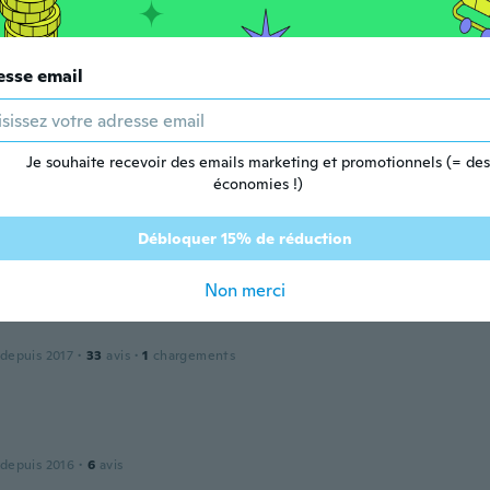
esse email
 depuis 2017
·
1
avis
ice fit n looks marvelous on my finger
Je souhaite recevoir des emails marketing et promotionnels (= des
économies !)
e
 depuis 2017
·
45
avis
·
2
chargements
Débloquer 15% de réduction
lle bague
Non merci
 depuis 2017
·
33
avis
·
1
chargements
 depuis 2016
·
6
avis