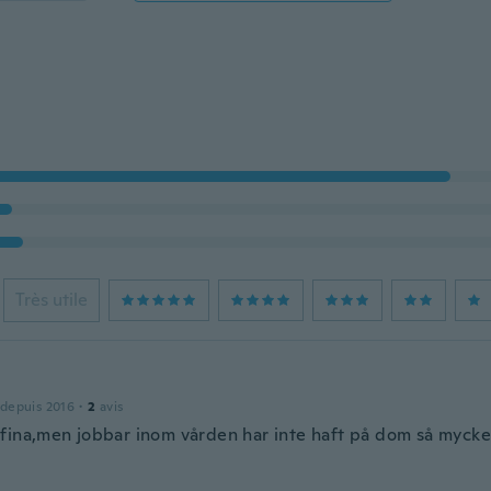
Très utile
 depuis 2016
·
2
avis
fina,men jobbar inom vården har inte haft på dom så mycke