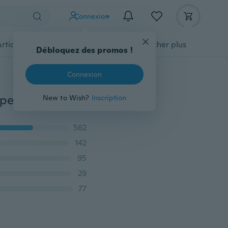
Connexion
Articles pour animaux domestiques
Afficher plus
Débloquez des promos !
Connexion
Vecalon Fashion 3-en-1 femmes bague princesse coupe 7mm diamant simulé Cz or jaune 14 kt or jaune rempli bague de mariage en argent ensemble
New to Wish?
Inscription
562
142
95
29
77