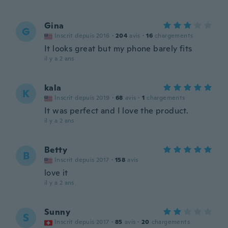
Gina
G
Inscrit depuis 2016
·
204
avis
·
16
chargements
It looks great but my phone barely fits
il y a 2 ans
kala
K
Inscrit depuis 2019
·
68
avis
·
1
chargements
It was perfect and I love the product.
il y a 2 ans
Betty
B
Inscrit depuis 2017
·
158
avis
love it
il y a 2 ans
Sunny
S
Inscrit depuis 2017
·
85
avis
·
20
chargements