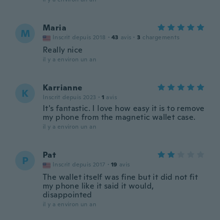
Maria
M
Inscrit depuis 2018
·
43
avis
·
3
chargements
Really nice
il y a environ un an
Karrianne
K
Inscrit depuis 2023
·
1
avis
It's fantastic. I love how easy it is to remove
my phone from the magnetic wallet case.
il y a environ un an
Pat
P
Inscrit depuis 2017
·
19
avis
The wallet itself was fine but it did not fit
my phone like it said it would,
disappointed
il y a environ un an