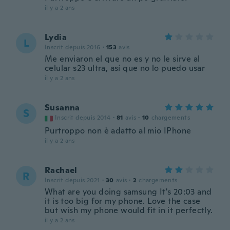
il y a 2 ans
Lydia
L
Inscrit depuis 2016
·
153
avis
Me enviaron el que no es y no le sirve al
celular s23 ultra, así que no lo puedo usar
il y a 2 ans
Susanna
S
Inscrit depuis 2014
·
81
avis
·
10
chargements
Purtroppo non è adatto al mio IPhone
il y a 2 ans
Rachael
R
Inscrit depuis 2021
·
30
avis
·
2
chargements
What are you doing samsung It's 20:03 and
it is too big for my phone. Love the case
but wish my phone would fit in it perfectly.
il y a 2 ans