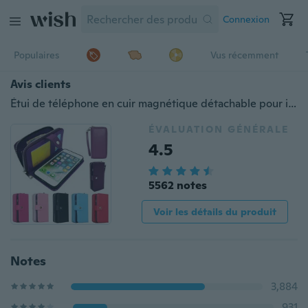
Connexion
Populaires
Vus récemment
Avis clients
Étui de téléphone en cuir magnétique détachable pour iPhone 14 Pro Max iPhone 14 Plus iPhone 13 Pro Max iPhone 12 Pro Max iPhone 11 Pro Max iPhone XS Max, Samsung Galaxy S23 Ultra S22 Ultra S21 Ultra S20 Ultra S8 S9 S10 Plus S7 Edge Note 8 Note 9 Note 10+ Porte-cartes à glissière Étui portefeuille
ÉVALUATION GÉNÉRALE
4.5
5562 notes
Voir les détails du produit
Notes
3,884
931