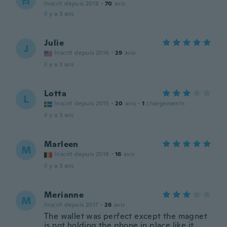
Inscrit depuis 2018
·
70
avis
il y a 3 ans
Julie
J
Inscrit depuis 2016
·
29
avis
il y a 3 ans
Lotta
L
Inscrit depuis 2015
·
20
avis
·
1
chargements
il y a 3 ans
Marleen
M
Inscrit depuis 2018
·
16
avis
il y a 3 ans
Merianne
M
Inscrit depuis 2017
·
26
avis
The wallet was perfect except the magnet
is not holding the phone in place like it