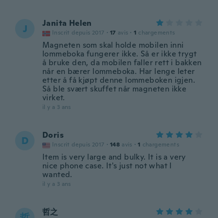
Janita Helen
J
Inscrit depuis 2017
·
17
avis
·
1
chargements
Magneten som skal holde mobilen inni
lommeboka fungerer ikke. Så er ikke trygt
å bruke den, da mobilen faller rett i bakken
når en bærer lommeboka. Har lenge leter
etter å få kjøpt denne lommeboken igjen.
Så ble svært skuffet når magneten ikke
virket.
il y a 3 ans
Doris
D
Inscrit depuis 2017
·
148
avis
·
1
chargements
Item is very large and bulky. It is a very
nice phone case. It's just not what I
wanted.
il y a 3 ans
哲之
哲