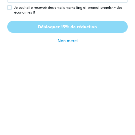
il y a 4 ans
Je souhaite recevoir des emails marketing et promotionnels (= des
économies !)
Sharron
S
Débloquer 15% de réduction
Inscrit depuis 2015
·
1
avis
il y a 4 ans
Non merci
Maria
M
Inscrit depuis 2016
·
66
avis
·
26
chargements
il y a 5 ans
Елена
Е
Inscrit depuis 2021
·
14
avis
il y a 5 ans
Elisa
E
Inscrit depuis 2016
·
605
avis
·
21
chargements
il y a 5 ans