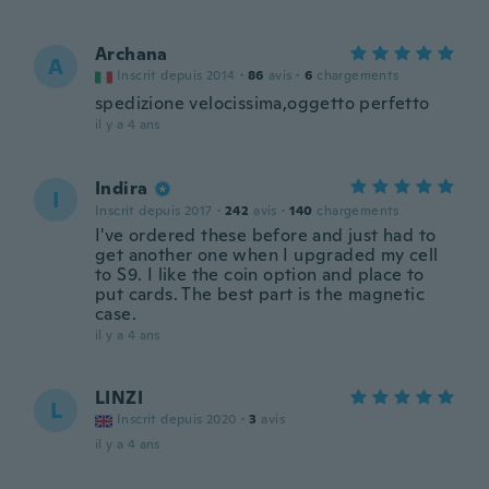
Archana
A
Inscrit depuis 2014
·
86
avis
·
6
chargements
spedizione velocissima,oggetto perfetto
il y a 4 ans
Indira
I
Inscrit depuis 2017
·
242
avis
·
140
chargements
I've ordered these before and just had to
get another one when I upgraded my cell
to S9. I like the coin option and place to
put cards. The best part is the magnetic
case.
il y a 4 ans
LINZI
L
Inscrit depuis 2020
·
3
avis
il y a 4 ans