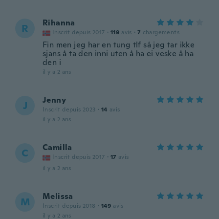
Rihanna
R
Inscrit depuis 2017
·
119
avis
·
7
chargements
Fin men jeg har en tung tlf så jeg tar ikke
sjans å ta den inni uten å ha ei veske å ha
den i
il y a 2 ans
Jenny
J
Inscrit depuis 2023
·
14
avis
il y a 2 ans
Camilla
C
Inscrit depuis 2017
·
17
avis
il y a 2 ans
Melissa
M
Inscrit depuis 2018
·
149
avis
il y a 2 ans