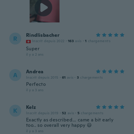
Rindlisbacher
R
Inscrit depuis 2022
·
163
avis
·
1
chargements
Super
il y a 2 ans
Andrea
A
Inscrit depuis 2015
·
61
avis
·
3
chargements
Perfecto
il y a 3 ans
Kelz
K
Inscrit depuis 2019
·
52
avis
·
5
chargements
Exactly as described… came a bit early
too.. so overall very happy 😃
il y a 3 ans