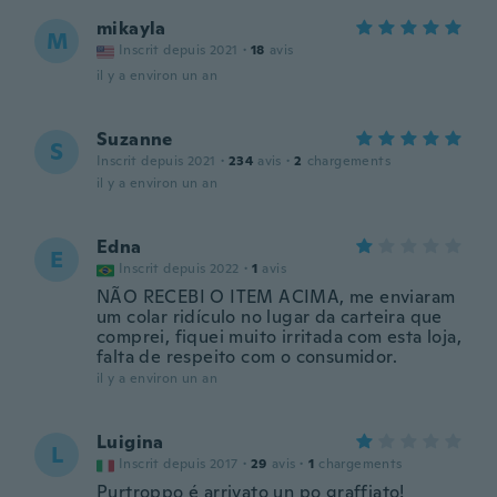
mikayla
M
Inscrit depuis 2021
·
18
avis
il y a environ un an
Suzanne
S
Inscrit depuis 2021
·
234
avis
·
2
chargements
il y a environ un an
Edna
E
Inscrit depuis 2022
·
1
avis
NÃO RECEBI O ITEM ACIMA, me enviaram
um colar ridículo no lugar da carteira que
comprei, fiquei muito irritada com esta loja,
falta de respeito com o consumidor.
il y a environ un an
Luigina
L
Inscrit depuis 2017
·
29
avis
·
1
chargements
Purtroppo é arrivato un po graffiato!