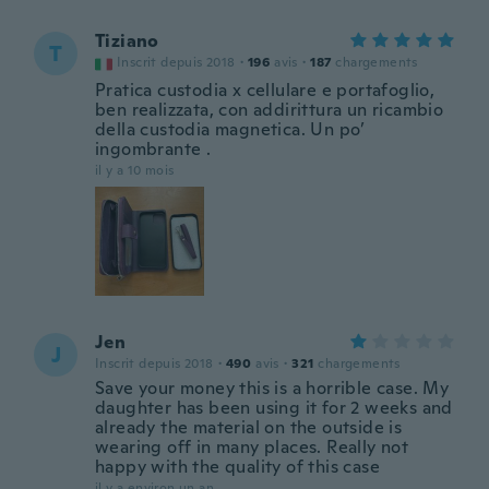
Tiziano
T
Inscrit depuis 2018
·
196
avis
·
187
chargements
Pratica custodia x cellulare e portafoglio,
ben realizzata, con addirittura un ricambio
della custodia magnetica. Un po’
ingombrante .
il y a 10 mois
Jen
J
Inscrit depuis 2018
·
490
avis
·
321
chargements
Save your money this is a horrible case. My
daughter has been using it for 2 weeks and
already the material on the outside is
wearing off in many places. Really not
happy with the quality of this case
il y a environ un an