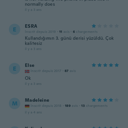
normally does
il y a 3 ans
ESRA
E
Inscrit depuis 2019
·
11
avis
·
6
chargements
Kullandığımın 3. günü derisi yüzüldü. Çok
kalitesiz
il y a 3 ans
Else
E
Inscrit depuis 2017
·
87
avis
Ok
il y a 3 ans
Madeleine
M
Inscrit depuis 2018
·
189
avis
·
13
chargements
il y a 4 ans