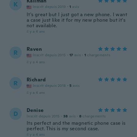
Kalimah
K
Inscrit depuis 2019
·
1
avis
It's great but I just got a new phone. I want
a case just like it for my new phone but it's
not available.
il y a 4 ans
Raven
R
Inscrit depuis 2015
·
17
avis
·
1
chargements
il y a 4 ans
Richard
R
Inscrit depuis 2018
·
5
avis
il y a 4 ans
Denise
D
Inscrit depuis 2015
·
38
avis
·
8
chargements
Its perfect and the magnetic phone case is
perfect. This is my second case.
il y a 4 ans