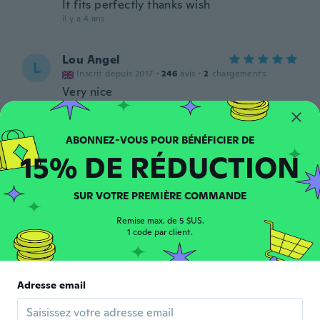
It fits perfectly thanks wish
il y a 4 ans
Lou Angel
L
Inscrit depuis 2017
·
246
avis
·
2
chargements
Very nice
il y a 4 ans
Ulrika
U
15% DE RÉDUCTION
Inscrit depuis 2015
·
137
avis
·
2
chargements
Perfekt..
il y a 4 ans
SUR VOTRE PREMIÈRE COMMANDE
Remise max. de 5 $US.
Katrina
1 code par client.
K
Inscrit depuis 2016
·
29
avis
·
3
chargements
il y a 4 ans
Adresse email
美樹
美
Inscrit depuis 2017
·
133
avis
·
1
chargements