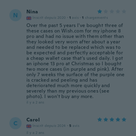
Nina
N
Inscrit depuis 2020
·
1
avis
·
1
chargements
Over the past 5 years I've bought three of
these cases on Wish.com for my iphone 8
pro and had no issue with them other than
they looked very worn after about a year
and needed to be replaced which was to
be expected and perfectly acceptable for
a cheap wallet case that's used daily. I got
an iphone 13 pro at Christmas so I bought
two more cases (in purple and pink). After
only 7 weeks the surface of the purple one
is cracked and peeling and has
deteriorated much more quickly and
severely than my previous ones (see
photo). I won't buy any more.
il y a 2 ans
Carol
C
Inscrit depuis 2024
·
5
avis
il y a 2 ans