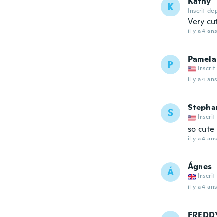
Kathy
K
Inscrit de
Very cu
il y a 4 ans
Pamela
P
Inscrit
il y a 4 ans
Stepha
S
Inscrit
so cute 
il y a 4 ans
Ágnes
Á
Inscrit
il y a 4 ans
FREDD