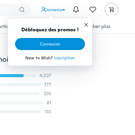
Connexion
Articles pour animaux domestiques
Afficher plus
Débloquez des promos !
Connexion
1 PC mignon dessin animé drôle voiture autocollants noir blanc chats vinyle voiture fenêtre décalcomanie
New to Wish?
Inscription
4,027
777
320
81
110