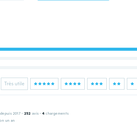
Très utile
 depuis 2017
·
252
avis
·
4
chargements
ron un an