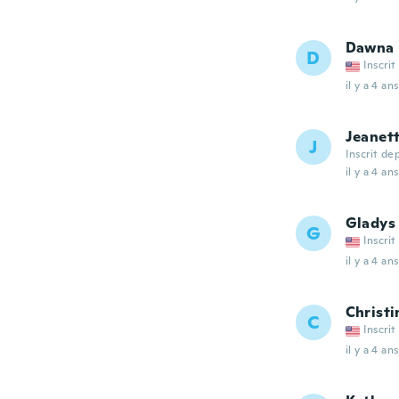
Dawna
D
Inscrit
il y a 4 ans
Jeanet
J
Inscrit de
il y a 4 ans
Gladys
G
Inscrit
il y a 4 ans
Christi
C
Inscrit
il y a 4 ans