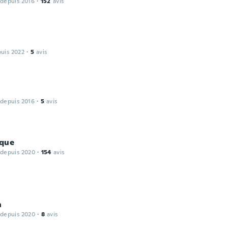
 depuis 2016
·
152
avis
n
puis 2022
·
5
avis
 depuis 2016
·
5
avis
que
 depuis 2020
·
154
avis
n
 depuis 2020
·
8
avis