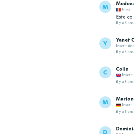
Medee
M
Inscrit
Este ce 
il y a 3 ans
Yanet 
Y
Inscrit de
il y a 3 ans
Colin
C
Inscrit
il y a 3 ans
Marion
M
Inscrit
il y a 3 ans
Domini
D