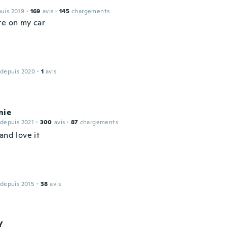
puis 2019
·
169
avis
·
145
chargements
te on my car
 depuis 2020
·
1
avis
nie
 depuis 2021
·
300
avis
·
87
chargements
and love it
 depuis 2015
·
38
avis
Y