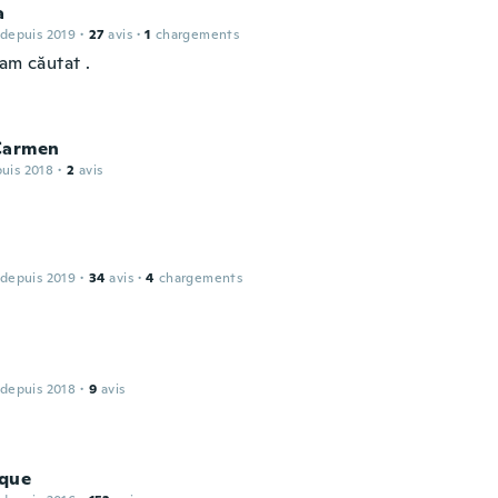
a
 depuis 2019
·
27
avis
·
1
chargements
am căutat .
Carmen
puis 2018
·
2
avis
 depuis 2019
·
34
avis
·
4
chargements
 depuis 2018
·
9
avis
que