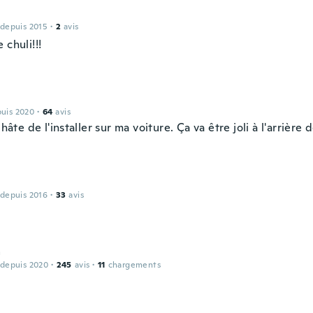
 depuis 2015
·
2
avis
 chuli!!!
puis 2020
·
64
avis
s hâte de l'installer sur ma voiture. Ça va être joli à l'arrière
 depuis 2016
·
33
avis
a
 depuis 2020
·
245
avis
·
11
chargements