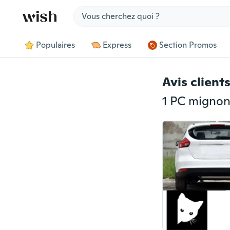
Jump to section
Populaires
Express
Section Promos
Avis client