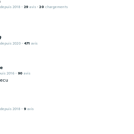
a
 depuis 2018
·
29
avis
·
20
chargements
t
 depuis 2020
·
471
avis
ne
puis 2016
·
90
avis
recu
a
 depuis 2018
·
9
avis