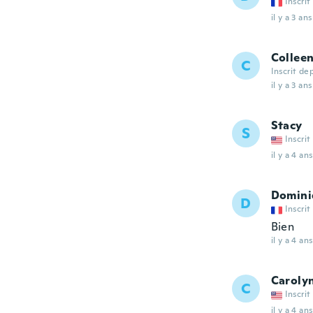
Inscrit
il y a 3 ans
Collee
C
Inscrit de
il y a 3 ans
Stacy
S
Inscrit
il y a 4 ans
Domini
D
Inscrit
Bien
il y a 4 ans
Caroly
C
Inscrit
il y a 4 ans