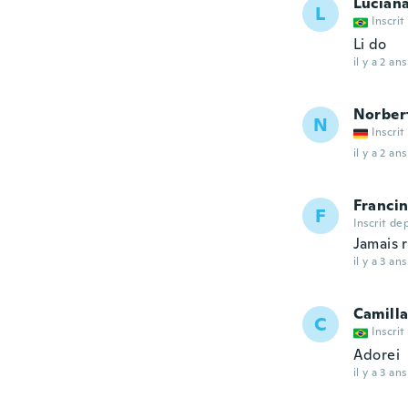
Lucian
L
Inscrit
Li do
il y a 2 ans
Norber
N
Inscrit
il y a 2 ans
Franci
F
Inscrit de
Jamais 
il y a 3 ans
Camill
C
Inscrit
Adorei
il y a 3 ans