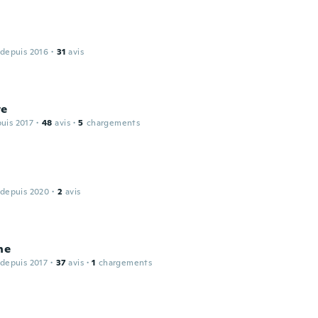
 depuis 2016
·
31
avis
te
puis 2017
·
48
avis
·
5
chargements
 depuis 2020
·
2
avis
ne
 depuis 2017
·
37
avis
·
1
chargements