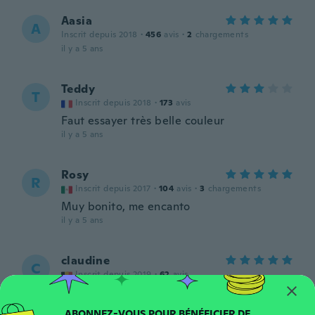
Aasia
A
Inscrit depuis 2018
·
456
avis
·
2
chargements
il y a 5 ans
Teddy
T
Inscrit depuis 2018
·
173
avis
Faut essayer très belle couleur
il y a 5 ans
Rosy
R
Inscrit depuis 2017
·
104
avis
·
3
chargements
Muy bonito, me encanto
il y a 5 ans
claudine
C
Inscrit depuis 2019
·
62
avis
tout mignon merci
il y a 5 ans