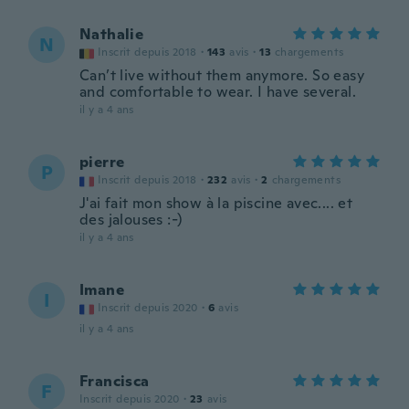
Nathalie
N
Inscrit depuis 2018
·
143
avis
·
13
chargements
Can’t live without them anymore. So easy
and comfortable to wear. I have several.
il y a 4 ans
pierre
P
Inscrit depuis 2018
·
232
avis
·
2
chargements
J'ai fait mon show à la piscine avec.... et
des jalouses :-)
il y a 4 ans
Imane
I
Inscrit depuis 2020
·
6
avis
il y a 4 ans
Francisca
F
Inscrit depuis 2020
·
23
avis