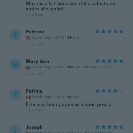
Muy mala la traducción del producto del
inglés al español
il y a 5 ans
Patricia
P
Inscrit depuis 2019
·
29
avis
il y a 5 ans
Mary Ann
M
Inscrit depuis 2017
·
107
avis
·
12
chargements
il y a 5 ans
Fatima
F
Inscrit depuis 2018
·
55
avis
Esta muy bien y además a buen precio
il y a 5 ans
Joseph
J