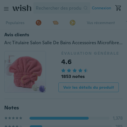
Connexion
Populaires
Vus récemment
Avis clients
Arc Titulaire Salon Salle De Bains Accessoires Microfibre DRY Turban Absorbant Bain Nouvelle Arrivée Textile Rapidement Chapeau Bonnet De Douche Serviette De Bain Serviette De Cheveux
ÉVALUATION GÉNÉRALE
4.6
1853 notes
Voir les détails du produit
Notes
1,378
285