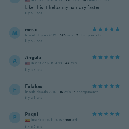
Inscrit depuis 2019
·
276
avis
·
10
chargements
Like this it helps my hair dry faster
il y a 5 ans
mrs c
M
Inscrit depuis 2019
·
373
avis
·
2
chargements
il y a 5 ans
Angela
A
Inscrit depuis 2018
·
47
avis
il y a 5 ans
Falakas
F
Inscrit depuis 2016
·
16
avis
·
1
chargements
il y a 5 ans
Paqui
P
Inscrit depuis 2018
·
156
avis
il y a 5 ans