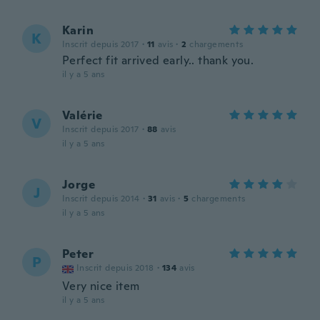
Karin
K
Inscrit depuis 2017
·
11
avis
·
2
chargements
Perfect fit arrived early.. thank you.
il y a 5 ans
Valérie
V
Inscrit depuis 2017
·
88
avis
il y a 5 ans
Jorge
J
Inscrit depuis 2014
·
31
avis
·
5
chargements
il y a 5 ans
Peter
P
Inscrit depuis 2018
·
134
avis
Very nice item
il y a 5 ans