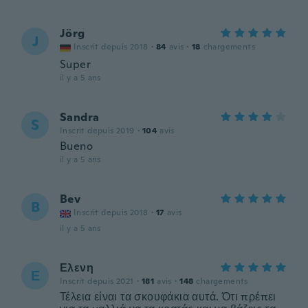
Jörg
J
Inscrit depuis 2018
·
84
avis
·
18
chargements
Super
il y a 5 ans
Sandra
S
Inscrit depuis 2019
·
104
avis
Bueno
il y a 5 ans
Bev
B
Inscrit depuis 2018
·
17
avis
il y a 5 ans
Ελενη
Ε
Inscrit depuis 2021
·
181
avis
·
148
chargements
Τέλεια είναι τα σκουφάκια αυτά. Ότι πρέπει