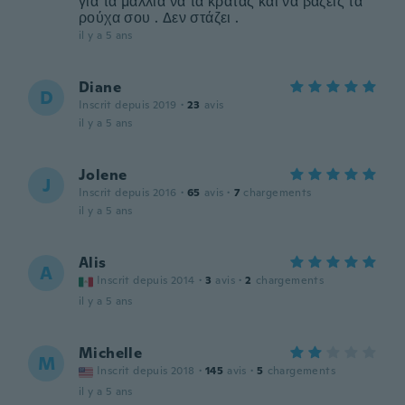
για τα μαλλιά να τα κρατάς και να βάζεις τα
ρούχα σου . Δεν στάζει .
il y a 5 ans
Diane
D
Inscrit depuis 2019
·
23
avis
il y a 5 ans
Jolene
J
Inscrit depuis 2016
·
65
avis
·
7
chargements
il y a 5 ans
Alis
A
Inscrit depuis 2014
·
3
avis
·
2
chargements
il y a 5 ans
Michelle
M
Inscrit depuis 2018
·
145
avis
·
5
chargements
il y a 5 ans