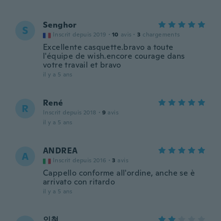
Senghor
S
Inscrit depuis 2019
·
10
avis
·
3
chargements
Excellente casquette.bravo a toute
l'équipe de wish.encore courage dans
votre travail et bravo
il y a 5 ans
René
R
Inscrit depuis 2018
·
9
avis
il y a 5 ans
ANDREA
A
Inscrit depuis 2016
·
3
avis
Cappello conforme all'ordine, anche se è
arrivato con ritardo
il y a 5 ans
인철