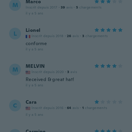
Marco
M
Inscrit depuis 2017
·
39
avis
·
5
chargements
il y a 5 ans
Lionel
L
Inscrit depuis 2018
·
26
avis
·
3
chargements
conforme
il y a 5 ans
MELVIN
M
Inscrit depuis 2020
·
3
avis
Received & great hat!
il y a 5 ans
Cara
C
Inscrit depuis 2016
·
64
avis
·
1
chargements
il y a 5 ans
Carmine