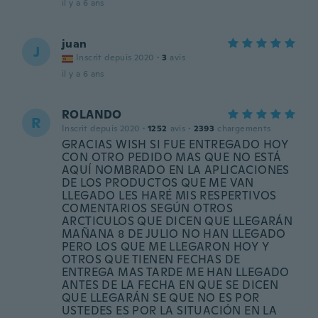
il y a 6 ans
juan
J
Inscrit depuis 2020
·
3
avis
il y a 6 ans
ROLANDO
R
Inscrit depuis 2020
·
1252
avis
·
2393
chargements
GRACIAS WISH SI FUE ENTREGADO HOY
CON OTRO PEDIDO MAS QUE NO ESTÁ
AQUÍ NOMBRADO EN LA APLICACIONES
DE LOS PRODUCTOS QUE ME VAN
LLEGADO LES HARÉ MIS RESPERTIVOS
COMENTARIOS SEGÚN OTROS
ARCTICULOS QUE DICEN QUE LLEGARÁN
MAÑANA 8 DE JULIO NO HAN LLEGADO
PERO LOS QUE ME LLEGARON HOY Y
OTROS QUE TIENEN FECHAS DE
ENTREGA MAS TARDE ME HAN LLEGADO
ANTES DE LA FECHA EN QUE SE DICEN
QUE LLEGARÁN SE QUE NO ES POR
USTEDES ES POR LA SITUACIÓN EN LA