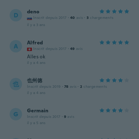
deno
D
Inscrit depuis 2017
·
40
avis
·
3
chargements
il y a 3 ans
Alfred
A
Inscrit depuis 2017
·
49
avis
Alles ok
il y a 4 ans
也州徳
也
Inscrit depuis 2019
·
78
avis
·
2
chargements
il y a 4 ans
Germain
G
Inscrit depuis 2017
·
9
avis
il y a 5 ans