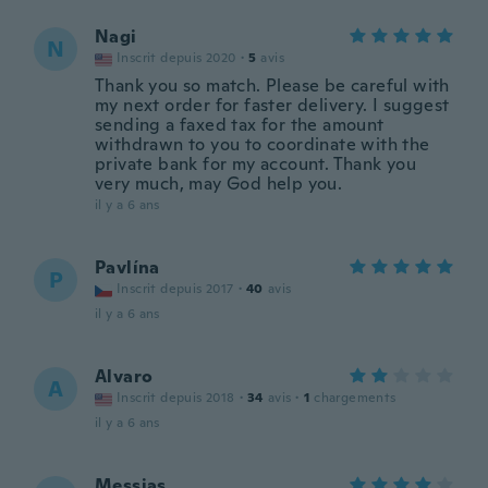
Nagi
N
Inscrit depuis 2020
·
5
avis
Thank you so match. Please be careful with
my next order for faster delivery. I suggest
sending a faxed tax for the amount
withdrawn to you to coordinate with the
private bank for my account. Thank you
very much, may God help you.
il y a 6 ans
Pavlína
P
Inscrit depuis 2017
·
40
avis
il y a 6 ans
Alvaro
A
Inscrit depuis 2018
·
34
avis
·
1
chargements
il y a 6 ans
Messias