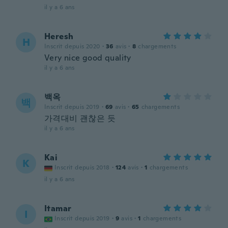
il y a 6 ans
Heresh
H
Inscrit depuis 2020
·
36
avis
·
8
chargements
Very nice good quality
il y a 6 ans
백옥
백
Inscrit depuis 2019
·
69
avis
·
65
chargements
가격대비 괜찮은 듯
il y a 6 ans
Kai
K
Inscrit depuis 2018
·
124
avis
·
1
chargements
il y a 6 ans
Itamar
I
Inscrit depuis 2019
·
9
avis
·
1
chargements