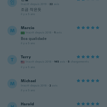
인
Inscrit depuis 2019
·
22
avis
조금 작은듯
il y a 5 ans
Marcio
M
Inscrit depuis 2018
·
1
avis
Boa qualidade
il y a 5 ans
Terry
T
Inscrit depuis 2018
·
145
avis
·
5
chargements
il y a 5 ans
Michael
M
Inscrit depuis 2018
·
2
avis
il y a 5 ans
Harold
H