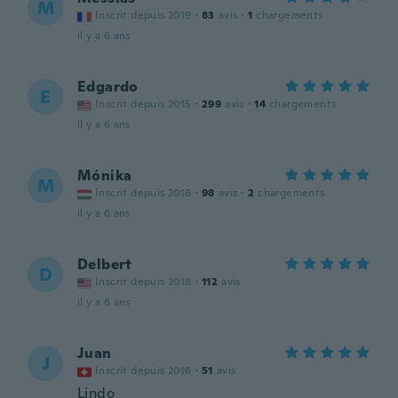
M
Inscrit depuis 2019
·
83
avis
·
1
chargements
il y a 6 ans
Edgardo
E
Inscrit depuis 2015
·
299
avis
·
14
chargements
il y a 6 ans
Mónika
M
Inscrit depuis 2016
·
98
avis
·
2
chargements
il y a 6 ans
Delbert
D
Inscrit depuis 2018
·
112
avis
il y a 6 ans
Juan
J
Inscrit depuis 2016
·
51
avis
Lindo