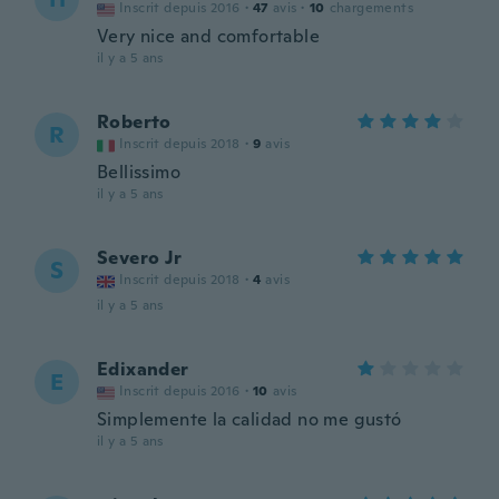
Inscrit depuis 2016
·
47
avis
·
10
chargements
Very nice and comfortable
il y a 5 ans
Roberto
R
Inscrit depuis 2018
·
9
avis
Bellissimo
il y a 5 ans
Severo Jr
S
Inscrit depuis 2018
·
4
avis
il y a 5 ans
Edixander
E
Inscrit depuis 2016
·
10
avis
Simplemente la calidad no me gustó
il y a 5 ans