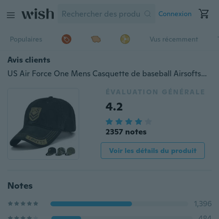
Connexion
Populaires
Vus récemment
Avis clients
US Air Force One Mens Casquette de baseball Airsoftsports Casquettes tactiques de haute qualité en plein air Navy Seal Casquettes militaires Snapback pour adultes
ÉVALUATION GÉNÉRALE
4.2
2357 notes
Voir les détails du produit
Notes
1,396
484