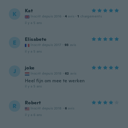
Kat
K
Inscrit depuis 2016
·
4
avis
·
1
chargements
il y a 5 ans
Elisabete
E
Inscrit depuis 2017
·
93
avis
il y a 5 ans
joke
J
Inscrit depuis 2018
·
62
avis
Heel fijn om mee te werken
il y a 5 ans
Robert
R
Inscrit depuis 2018
·
6
avis
il y a 6 ans