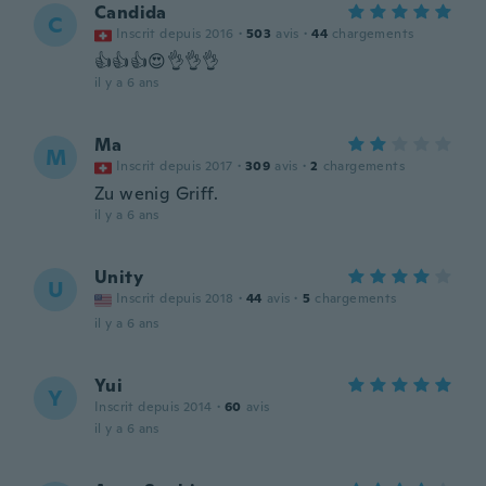
Candida
C
Inscrit depuis 2016
·
503
avis
·
44
chargements
👍👍👍😍👌👌👌
il y a 6 ans
Ma
M
Inscrit depuis 2017
·
309
avis
·
2
chargements
Zu wenig Griff.
il y a 6 ans
Unity
U
Inscrit depuis 2018
·
44
avis
·
5
chargements
il y a 6 ans
Yui
Y
Inscrit depuis 2014
·
60
avis
il y a 6 ans