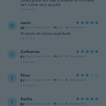
Looks great not had a chance to try them
yet. Came very quickly
il y a 6 ans
marli
M
Inscrit depuis 2017
·
43
avis
·
2
chargements
Produto de ótima qualidade
il y a 6 ans
Catherine
C
Inscrit depuis 2016
·
33
avis
·
1
chargements
il y a 6 ans
Elise
E
Inscrit depuis 2018
·
51
avis
·
5
chargements
il y a 6 ans
Emilia
E
Inscrit depuis 2016
·
13
avis
·
2
chargements