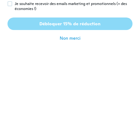
Je souhaite recevoir des emails marketing et promotionnels (= des
économies !)
orlando
O
Inscrit depuis 2019
·
7
avis
Débloquer 15% de réduction
Desearía comprarlos más grandes
il y a 6 ans
Non merci
ゆき
ゆ
Inscrit depuis 2019
·
18
avis
il y a 6 ans
Sharon
S
Inscrit depuis 2015
·
10
avis
il y a 6 ans
Sconosciuto
S
Inscrit depuis 2018
·
399
avis
·
724
chargements
Ottimi
il y a 6 ans