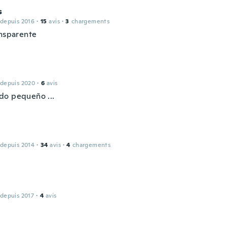
s
 depuis 2016
·
15
avis
·
3
chargements
ansparente
 depuis 2020
·
6
avis
o pequeño ...
 depuis 2014
·
34
avis
·
4
chargements
 depuis 2017
·
4
avis