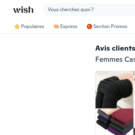
Jump to section
Populaires
Express
Section Promos
Avis client