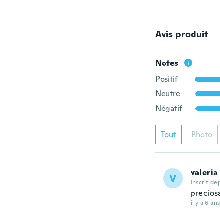
Avis produit
Notes
Positif
Neutre
Négatif
Tout
Photo
valeria
V
Inscrit de
precios
il y a 6 ans