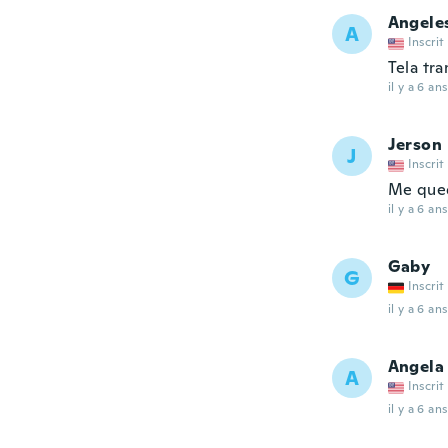
Angele
A
Inscrit
Tela tr
il y a 6 ans
Jerson
J
Inscrit
Me qued
il y a 6 ans
Gaby
G
Inscrit
il y a 6 ans
Angela
A
Inscrit
il y a 6 ans