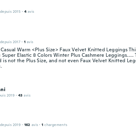
 depuis 2015
·
4
avis
 depuis 2017
·
1
avis
asual Warm <Plus Size> Faux Velvet Knitted Leggings Thi
 Super Elastic 8 Colors Winter Plus Cashmere Leggings..... 
d is not the Plus Size, and not even Faux Velvet Knitted Le
.
ani
puis 2019
·
43
avis
 depuis 2019
·
162
avis
·
1
chargements