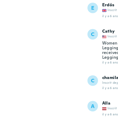
Erdős
E
Inscrit
il y a 6 ans
Cathy
C
Inscrit
Women C
Legging
receive
Legging
il y a 6 ans
chamil
C
Inscrit de
il y a 6 ans
Alla
A
Inscrit
il y a 6 ans