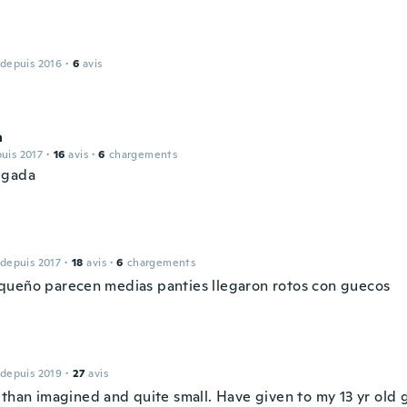
 depuis 2016
·
6
avis
a
puis 2017
·
16
avis
·
6
chargements
lgada
 depuis 2017
·
18
avis
·
6
chargements
ueño parecen medias panties llegaron rotos con guecos
 depuis 2019
·
27
avis
 than imagined and quite small. Have given to my 13 yr old