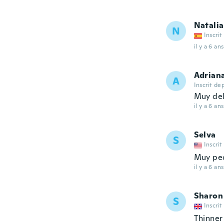
Natalia
N
Inscrit
il y a 6 ans
Adrian
A
Inscrit de
Muy de
il y a 6 ans
Selva
S
Inscrit
Muy peq
il y a 6 ans
Sharon
S
Inscrit
Thinner