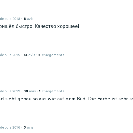
 depuis 2018
·
8
avis
ришёл быстро! Качество хорошее!
 depuis 2015
·
14
avis
·
2
chargements
 depuis 2019
·
38
avis
·
1
chargements
d sieht genau so aus wie auf dem Bild. Die Farbe ist sehr sc
 depuis 2016
·
5
avis