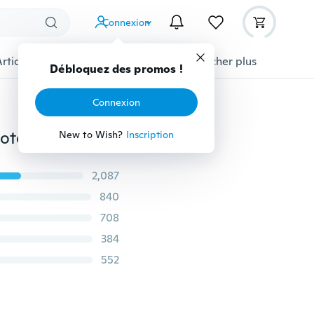
Connexion
Articles pour animaux domestiques
Afficher plus
Débloquez des promos !
Connexion
Femmes Casual Chaud Plus La Taille Faux Velours Tricoté Leggings Épais Slim Legging Super Élastique 8 Couleurs Hiver Plus Leggings Cachemire
New to Wish?
Inscription
2,087
840
708
384
552