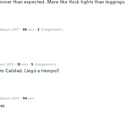
inner than expected. More like thick tights than leggings.
 depuis 2017
·
30
avis
·
2
chargements
puis 2019
·
12
avis
·
5
chargements
te Calidad. Llegó a tiempo!!
 depuis 2019
·
54
avis
tas