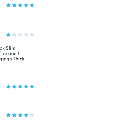
ck Slim
The one I
ggings Thick