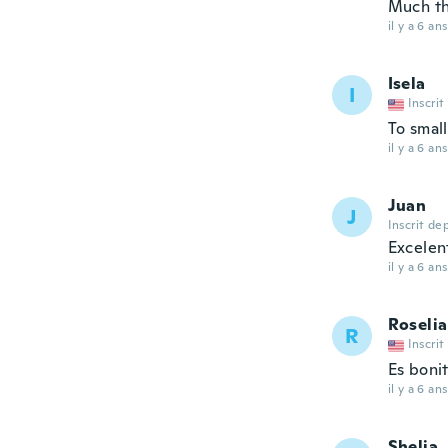
Much th
il y a 6 ans
Isela
I
Inscrit
To small
il y a 6 ans
Juan
J
Inscrit de
Excelen
il y a 6 ans
Roselia
R
Inscrit
Es boni
il y a 6 ans
Shelia