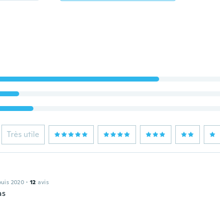
Très utile
puis 2020
·
12
avis
as