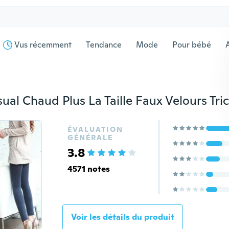
Vus récemment
Tendance
Mode
Pour bébé
s
ÉVALUATION
GÉNÉRALE
3.8
4571 notes
Voir les détails du produit