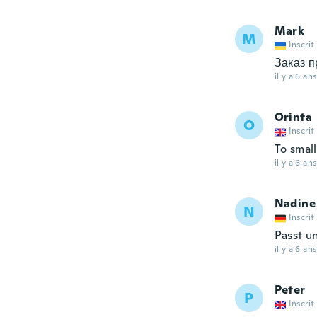
Mark
M
Inscrit
Заказ п
il y a 6 ans
Orinta
O
Inscrit
To small
il y a 6 ans
Nadine
N
Inscrit
Passt un
il y a 6 ans
Peter
P
Inscrit