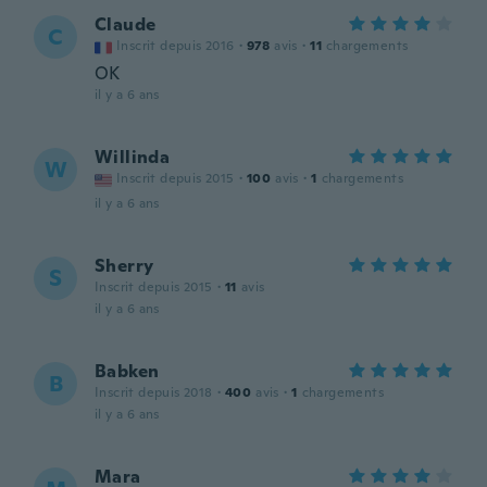
Claude
C
Inscrit depuis 2016
·
978
avis
·
11
chargements
OK
il y a 6 ans
Willinda
W
Inscrit depuis 2015
·
100
avis
·
1
chargements
il y a 6 ans
Sherry
S
Inscrit depuis 2015
·
11
avis
il y a 6 ans
Babken
B
Inscrit depuis 2018
·
400
avis
·
1
chargements
il y a 6 ans
Mara