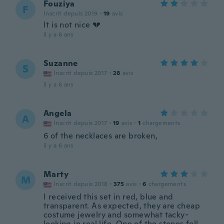
Fouziya
F
Inscrit depuis 2019
·
19
avis
It is not nice 💔
il y a 6 ans
Suzanne
S
Inscrit depuis 2017
·
28
avis
il y a 6 ans
Angela
A
Inscrit depuis 2017
·
19
avis
·
1
chargements
6 of the necklaces are broken,
il y a 6 ans
Marty
M
Inscrit depuis 2018
·
375
avis
·
6
chargements
I received this set in red, blue and
transparent. As expected, they are cheap
costume jewelry and somewhat tacky-
looking in real life. One of the stones fell