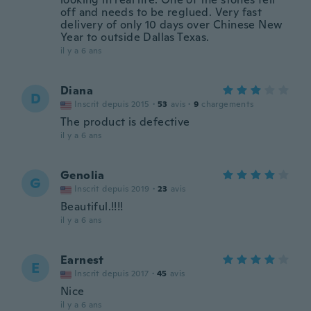
off and needs to be reglued. Very fast
delivery of only 10 days over Chinese New
Year to outside Dallas Texas.
il y a 6 ans
Diana
D
Inscrit depuis 2015
·
53
avis
·
9
chargements
The product is defective
il y a 6 ans
Genolia
G
Inscrit depuis 2019
·
23
avis
Beautiful.!!!!
il y a 6 ans
Earnest
E
Inscrit depuis 2017
·
45
avis
Nice
il y a 6 ans