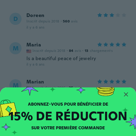
Doreen
D
Inscrit depuis 2018
·
560
avis
il y a 6 ans
Maria
M
Inscrit depuis 2018
·
84
avis
·
13
chargements
Is a beautiful peace of jewelry
il y a 6 ans
Marian
M
Inscrit depuis 2016
·
25
avis
I got the black necklace and it is beautiful.
It doesn't look cheap or gaudy at all.
il y a 6 ans
15% DE RÉDUCTION
sabrina
S
SUR VOTRE PREMIÈRE COMMANDE
Inscrit depuis 2017
·
130
avis
·
39
chargements