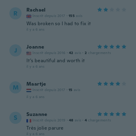
Rachael
R
Inscrit depuis 2017
·
155
avis
Was broken so I had to fix it
il y a 6 ans
Joanne
J
Inscrit depuis 2016
·
42
avis
·
2
chargements
It’s beautiful and worth it
il y a 6 ans
Maartje
M
Inscrit depuis 2017
·
15
avis
il y a 6 ans
Suzanne
S
Inscrit depuis 2019
·
48
avis
·
4
chargements
Très jolie parure
il y a 6 ans