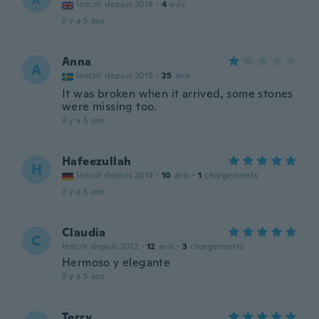
Inscrit depuis 2018
·
4
avis
il y a 5 ans
Anna
A
Inscrit depuis 2015
·
25
avis
It was broken when it arrived, some stones
were missing too.
il y a 5 ans
Hafeezullah
H
Inscrit depuis 2014
·
10
avis
·
1
chargements
il y a 5 ans
Claudia
C
Inscrit depuis 2012
·
12
avis
·
3
chargements
Hermoso y elegante
il y a 5 ans
Terry