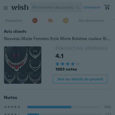
Connexion
Populaires
Vus récemment
Avis clients
Nouveau Mode Femmes Style Mixte Bohême couleur Bib Chaîne Collier Boucles D'oreilles Bijoux Cadeaux
ÉVALUATION GÉNÉRALE
4.1
1083 notes
Voir les détails du produit
Notes
646
172