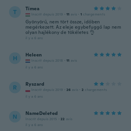
Tímea
T
Inscrit depuis 2019
·
11
avis
·
1
chargements
Gyönyörű, nem tört össze, időben
megérkezett. Az eleje egybefuggő lap nem
olyan hajlékony de tökéletes 👌
il y a 6 ans
Heleen
H
Inscrit depuis 2018
·
11
avis
il y a 6 ans
Ryszard
R
Inscrit depuis 2019
·
26
avis
·
2
chargements
il y a 6 ans
NameDeleted
N
Inscrit depuis 2015
·
22
avis
il y a 6 ans