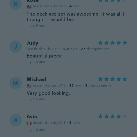
Rose
R
Inscrit depuis 2019
·
4
avis
The necklace set was awesome. It was all I
thought it would be.
il y a 6 ans
Judy
J
Inscrit depuis 2019
·
581
avis
·
27
chargements
Beautiful piece
il y a 6 ans
Michael
M
Inscrit depuis 2018
·
22
avis
·
2
chargements
Very good looking.
il y a 6 ans
Asia
A
Inscrit depuis 2018
·
5
avis
il y a 6 ans