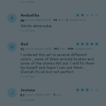
il y a 6 ans
Andzelika
A
Inscrit depuis 2015
·
64
avis
·
2
chargements
Iškrite akmenukai
il y a 6 ans
Gali
G
Inscrit depuis 2018
·
763
avis
·
1414
chargements
I ordered this set in several different
colors , some of them arrived broken and
some of the stones fell out. I will fix them
by myself and hope I can use them .
Overall it’s ok but not perfect.
il y a 6 ans
Josiane
J
Inscrit depuis 2017
·
9
avis
il y a 6 ans