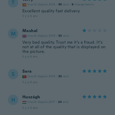
T
Inscrit depuis 2018
·
45
avis
·
9
chargements
Excellent quality fast delivery
il y a 6 ans
Mashal
M
Inscrit depuis 2019
·
33
avis
Very bad quality. Trust me it's a fraud. It's
not at all of the quality that is displayed on
the picture.
il y a 6 ans
Sara
S
Inscrit depuis 2019
·
35
avis
il y a 6 ans
Huszágh
H
Inscrit depuis 2017
·
24
avis
il y a 6 ans