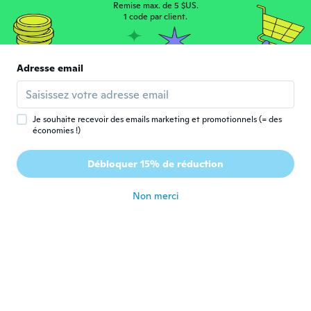
Tres jolie
Remise max. de 5 $US.
1 code par client.
il y a 6 ans
Adresse email
Je souhaite recevoir des emails marketing et promotionnels (= des
Susan
économies !)
S
Inscrit depuis 2018
·
37
avis
This set is beautiful. Very pleased to
Débloquer 15% de réduction
receive it.
il y a 6 ans
Non merci
Karen
K
Inscrit depuis 2017
·
33
avis
·
5
chargements
Very disappointed at how cheap the
material looks. I definitely will not be
giving this as a gift to anyone
il y a 6 ans