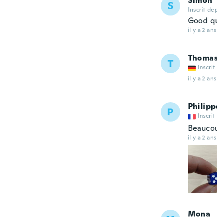
Simon
S
Inscrit de
Good qua
il y a 2 ans
Thoma
T
Inscrit
il y a 2 ans
Philipp
P
Inscrit
Beaucou
il y a 2 ans
Mona