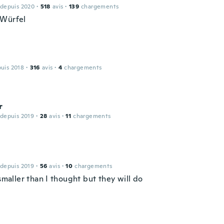
 depuis 2020
·
518
avis
·
139
chargements
Würfel
puis 2018
·
316
avis
·
4
chargements
r
 depuis 2019
·
28
avis
·
11
chargements
 depuis 2019
·
56
avis
·
10
chargements
 smaller than I thought but they will do