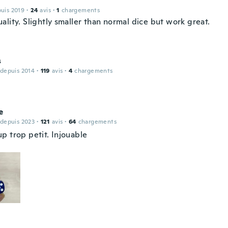
puis 2019
·
24
avis
·
1
chargements
lity. Slightly smaller than normal dice but work great.
s
 depuis 2014
·
119
avis
·
4
chargements
e
 depuis 2023
·
121
avis
·
64
chargements
p trop petit. Injouable