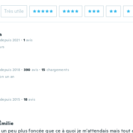
Très utile
a
 depuis 2021
·
1
avis
urs
 depuis 2018
·
390
avis
·
15
chargements
ron un an
 depuis 2015
·
18
avis
Émilie
 un peu plus foncée que ce à quoi je m'attendais mais tou