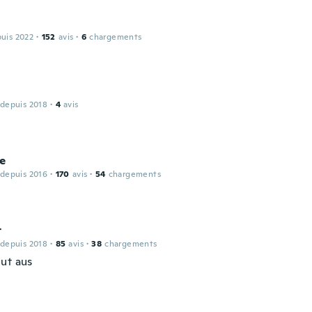
puis 2022
·
152
avis
·
6
chargements
 depuis 2018
·
4
avis
ie
 depuis 2016
·
170
avis
·
54
chargements
t
 depuis 2018
·
85
avis
·
38
chargements
ut aus