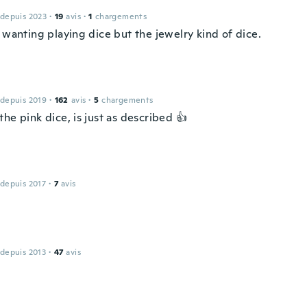
 depuis 2023
·
19
avis
·
1
chargements
 wanting playing dice but the jewelry kind of dice.
 depuis 2019
·
162
avis
·
5
chargements
he pink dice, is just as described 👍
 depuis 2017
·
7
avis
 depuis 2013
·
47
avis