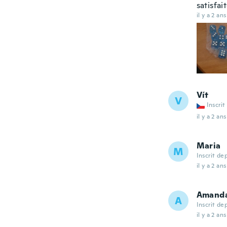
satisfai
il y a 2 ans
Vít
V
Inscrit
il y a 2 ans
Maria
M
Inscrit de
il y a 2 ans
Amand
A
Inscrit de
il y a 2 ans