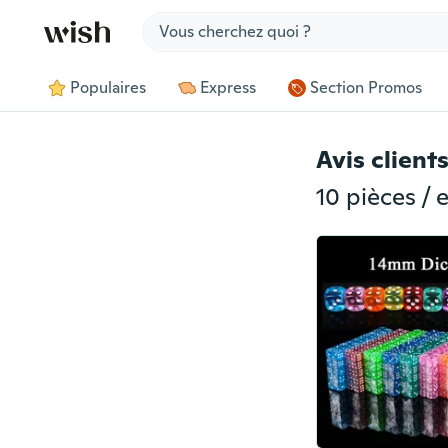
Jump to section
Populaires
Express
Section Promos
Avis client