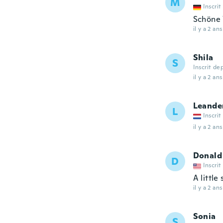
M
Inscrit
Schöne 
il y a 2 ans
Shila
S
Inscrit de
il y a 2 ans
Leande
L
Inscrit
il y a 2 ans
Donald
D
Inscrit
A little
il y a 2 ans
Sonia
S