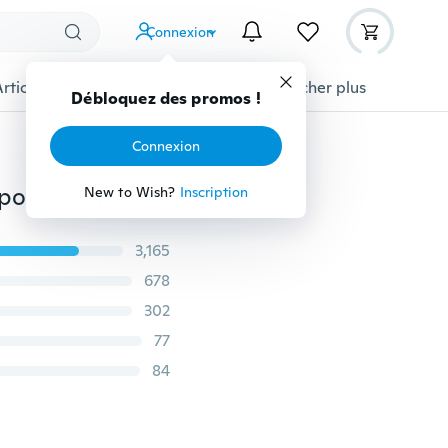
Connexion
Articles pour animaux domestiques
Afficher plus
Débloquez des promos !
Connexion
10 pièces / ensemble dés et jeu de dés en résine jeux polyédriques transparents côtés multi polyédriques dés Pop pour jeu de jeu 14mm 10 couleurs pour les choix
New to Wish?
Inscription
3,165
678
302
77
84