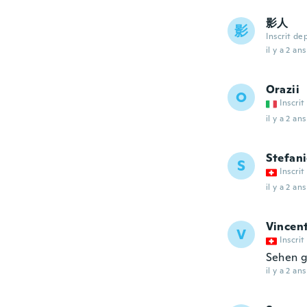
影人
影
Inscrit de
il y a 2 ans
Orazii
O
Inscrit
il y a 2 ans
Stefan
S
Inscrit
il y a 2 ans
Vincen
V
Inscrit
Sehen g
il y a 2 ans