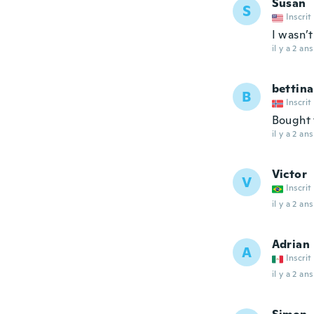
Susan
S
Inscrit
I wasn’t
il y a 2 ans
bettina
B
Inscrit
Bought t
il y a 2 ans
Victor
V
Inscrit
il y a 2 ans
Adrian
A
Inscrit
il y a 2 ans