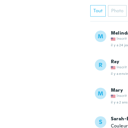
Tout
Photo
Melind
M
Inscrit
il y a 24 jo
Ray
R
Inscrit
il y a envi
Mary
M
Inscrit
il y a 2 ans
Sarah-
S
Couleur