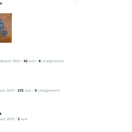
te
 depuis 2023
·
42
avis
·
6
chargements
puis 2019
·
272
avis
·
5
chargements
a
puis 2019
·
2
avis