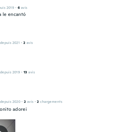
puis 2019
·
6
avis
a le encantó
 depuis 2021
·
2
avis
 depuis 2019
·
13
avis
 depuis 2020
·
2
avis
·
2
chargements
onito adorei