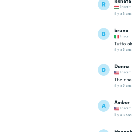
Renáta
R
Inscrit
il y a 3 ans
bruno
B
Inscrit
Tutto o
il y a 3 ans
Donna
D
Inscrit
The cha
il y a 3 ans
Amber
A
Inscrit
il y a 3 ans
Hanna