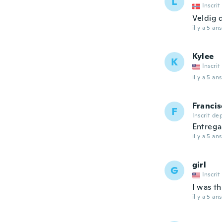
L
Inscrit
Veldig d
il y a 5 ans
Kylee
K
Inscrit
il y a 5 ans
Francis
F
Inscrit de
Entrega 
il y a 5 ans
girl
G
Inscrit
I was t
il y a 5 ans