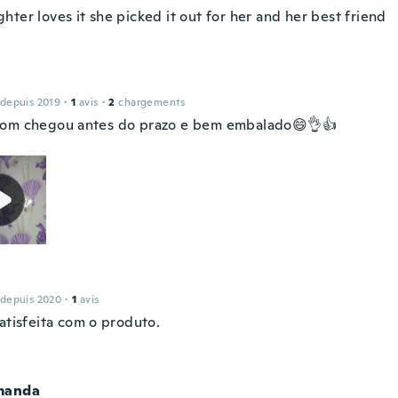
ter loves it she picked it out for her and her best friend
 depuis 2019
·
1
avis
·
2
chargements
om chegou antes do prazo e bem embalado😄👌👍
 depuis 2020
·
1
avis
atisfeita com o produto.
manda