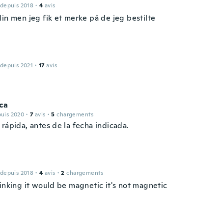
 depuis 2018
·
4
avis
in men jeg fik et merke på de jeg bestilte
 depuis 2021
·
17
avis
ca
puis 2020
·
7
avis
·
5
chargements
rápida, antes de la fecha indicada.
 depuis 2018
·
4
avis
·
2
chargements
hinking it would be magnetic it's not magnetic