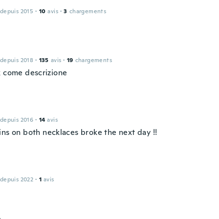
 depuis 2015
·
10
avis
·
3
chargements
 depuis 2018
·
135
avis
·
19
chargements
k come descrizione
 depuis 2016
·
14
avis
ins on both necklaces broke the next day !!
 depuis 2022
·
1
avis
h