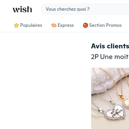
Jump to section
Populaires
Express
Section Promos
Avis client