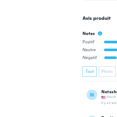
Avis produit
Notes
Positif
Neutre
Négatif
Tout
Photo
Natash
N
Inscrit
il y a 2 ans