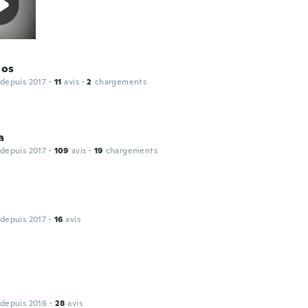
los
 depuis 2017
·
11
avis
·
2
chargements
a
 depuis 2017
·
109
avis
·
19
chargements
 depuis 2017
·
16
avis
 depuis 2016
·
28
avis