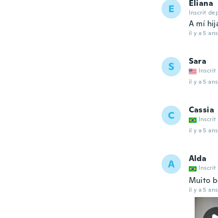
Eliana
E
Inscrit de
A mí hij
il y a 5 ans
Sara
S
Inscrit
il y a 5 ans
Cassia
C
Inscrit
il y a 5 ans
Alda
A
Inscrit
Muito b
il y a 5 ans