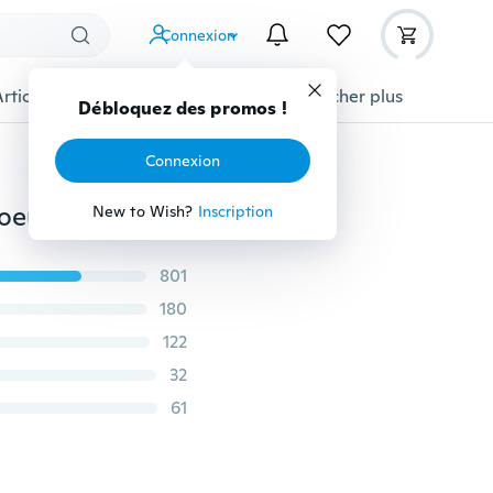
Connexion
Articles pour animaux domestiques
Afficher plus
Débloquez des promos !
Connexion
2P Une moitié et demi Meilleurs Amis 2P Pendentifs Coeur Pendentif Pendentif Colliers de Coeur Colorés
New to Wish?
Inscription
801
180
122
32
61