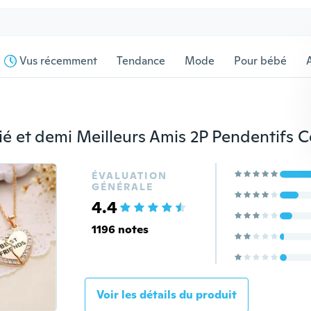
Vus récemment
Tendance
Mode
Pour bébé
s
ÉVALUATION
GÉNÉRALE
4.4
1196 notes
Voir les détails du produit