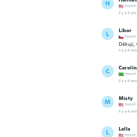
H
Inscrit
il y a 3 ans
Libor
L
Inscrit
Děkuji, 
il y a 4 ans
Caroli
C
Inscrit
il y a 4 ans
Misty
M
Inscrit
il y a 4 ans
Lella
L
Inscrit