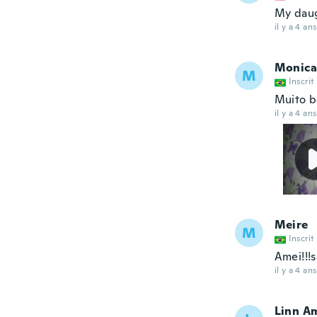
My daugh
il y a 4 ans
Monica
M
Inscrit
Muito b
il y a 4 ans
Meire
M
Inscrit
Amei!!!s
il y a 4 ans
Linn A