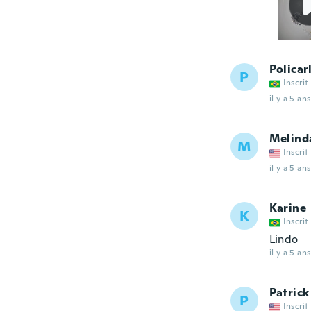
Policar
P
Inscrit
il y a 5 ans
Melind
M
Inscrit
il y a 5 ans
Karine
K
Inscrit
Lindo
il y a 5 ans
Patrick
P
Inscrit