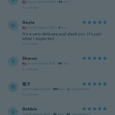
Inscrit depuis 2020
·
34
avis
il y a 5 ans
Gayle
G
Inscrit depuis 2020
·
3
avis
It’s a very delicate and sleek urn. It’s just
what I expected
il y a 5 ans
Sharon
S
Inscrit depuis 2018
·
80
avis
il y a 5 ans
敬子
敬
Inscrit depuis 2021
·
199
avis
·
2
chargements
il y a 5 ans
Debbie
D
Inscrit depuis 2014
·
42
avis
·
32
chargements