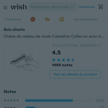
Connexion
Populaires
Vus récemment
Avis clients
Chaîne de cadeau de mode Crémation Collier en acier inoxydable Pendentif Tube de support de cendre
ÉVALUATION GÉNÉRALE
4.5
1489 notes
Voir les détails du produit
Notes
1,052
212