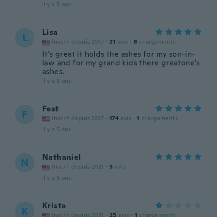
il y a 5 ans
Lisa
L
Inscrit depuis 2017
·
21
avis
·
8
chargements
It's great it holds the ashes for my son-in-
law and for my grand kids there greatone's
ashes.
il y a 5 ans
Fest
F
Inscrit depuis 2017
·
174
avis
·
1
chargements
il y a 5 ans
Nathaniel
N
Inscrit depuis 2021
·
5
avis
il y a 5 ans
Krista
K
Inscrit depuis 2021
·
25
avis
·
1
chargements