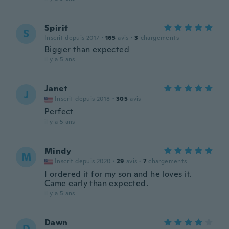
Spirit
S
Inscrit depuis 2017
·
165
avis
·
3
chargements
Bigger than expected
il y a 5 ans
Janet
J
Inscrit depuis 2018
·
305
avis
Perfect
il y a 5 ans
Mindy
M
Inscrit depuis 2020
·
29
avis
·
7
chargements
I ordered it for my son and he loves it.
Came early than expected.
il y a 5 ans
Dawn
D