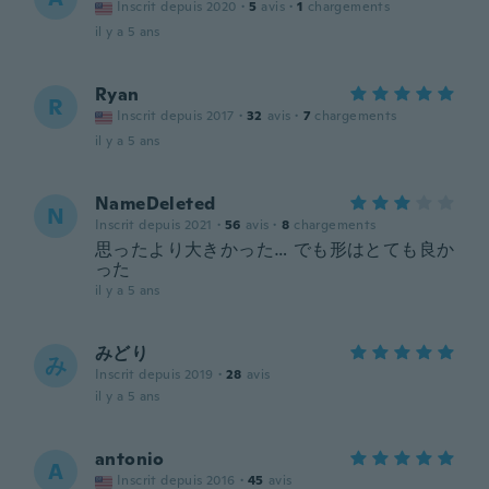
Inscrit depuis 2020
·
5
avis
·
1
chargements
il y a 5 ans
Ryan
R
Inscrit depuis 2017
·
32
avis
·
7
chargements
il y a 5 ans
NameDeleted
N
Inscrit depuis 2021
·
56
avis
·
8
chargements
思ったより大きかった… でも形はとても良か
った
il y a 5 ans
みどり
み
Inscrit depuis 2019
·
28
avis
il y a 5 ans
antonio
A
Inscrit depuis 2016
·
45
avis