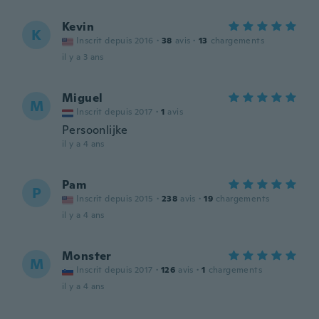
Kevin
K
Inscrit depuis 2016
·
38
avis
·
13
chargements
il y a 3 ans
Miguel
M
Inscrit depuis 2017
·
1
avis
Persoonlijke
il y a 4 ans
Pam
P
Inscrit depuis 2015
·
238
avis
·
19
chargements
il y a 4 ans
Monster
M
Inscrit depuis 2017
·
126
avis
·
1
chargements
il y a 4 ans