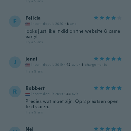
il y a 5 ans
Felicia
F
Inscrit depuis 2020
·
8
avis
looks just like it did on the website & came
early!
il y a 5 ans
jenni
J
Inscrit depuis 2019
·
42
avis
·
5
chargements
il y a 5 ans
Robbert
R
Inscrit depuis 2019
·
38
avis
Precies wat moet zijn. Op 2 plaatsen open
te draaien.
il y a 5 ans
Nel