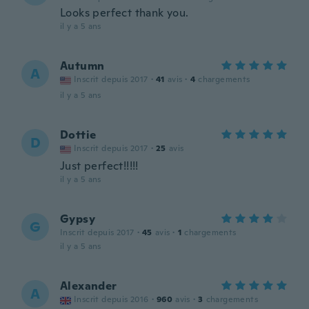
Looks perfect thank you.
il y a 5 ans
Autumn
A
Inscrit depuis 2017
·
41
avis
·
4
chargements
il y a 5 ans
Dottie
D
Inscrit depuis 2017
·
25
avis
Just perfect!!!!!
il y a 5 ans
Gypsy
G
Inscrit depuis 2017
·
45
avis
·
1
chargements
il y a 5 ans
Alexander
A
Inscrit depuis 2016
·
960
avis
·
3
chargements