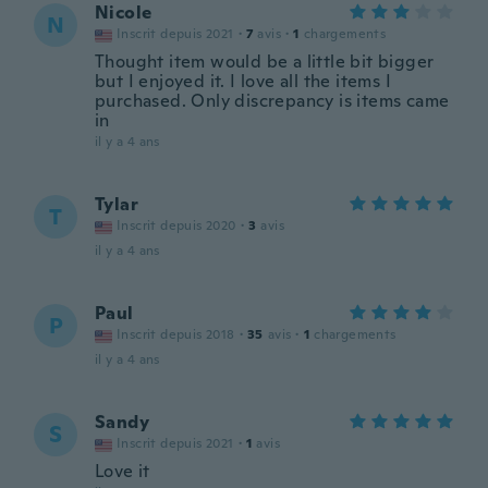
Nicole
N
Inscrit depuis 2021
·
7
avis
·
1
chargements
Thought item would be a little bit bigger
but I enjoyed it. I love all the items I
purchased. Only discrepancy is items came
in
il y a 4 ans
Tylar
T
Inscrit depuis 2020
·
3
avis
il y a 4 ans
Paul
P
Inscrit depuis 2018
·
35
avis
·
1
chargements
il y a 4 ans
Sandy
S
Inscrit depuis 2021
·
1
avis
Love it