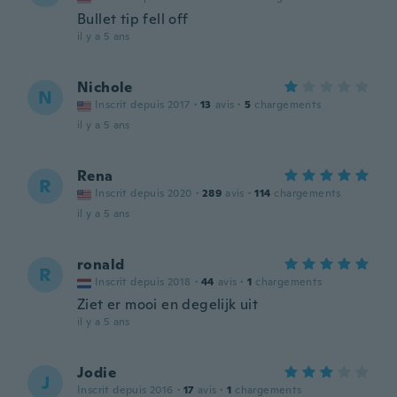
Bullet tip fell off
il y a 5 ans
Nichole
N
Inscrit depuis 2017
·
13
avis
·
5
chargements
il y a 5 ans
Rena
R
Inscrit depuis 2020
·
289
avis
·
114
chargements
il y a 5 ans
ronald
R
Inscrit depuis 2018
·
44
avis
·
1
chargements
Ziet er mooi en degelijk uit
il y a 5 ans
Jodie
J
Inscrit depuis 2016
·
17
avis
·
1
chargements