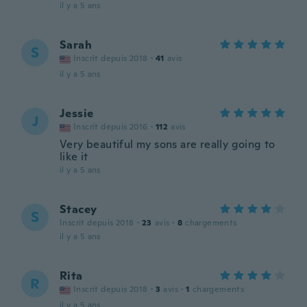
il y a 5 ans
Sarah
S
Inscrit depuis 2018
·
41
avis
il y a 5 ans
Jessie
J
Inscrit depuis 2016
·
112
avis
Very beautiful my sons are really going to
like it
il y a 5 ans
Stacey
S
Inscrit depuis 2018
·
23
avis
·
8
chargements
il y a 5 ans
Rita
R
Inscrit depuis 2018
·
3
avis
·
1
chargements
il y a 5 ans