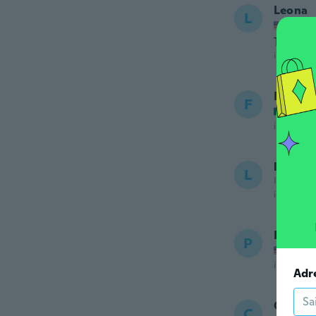
Leona
L
Inscrit
To small
il y a 5 ans
Fátima
F
Inscrit
il y a 5 ans
luzveni
L
Inscrit de
il y a 5 ans
Pedro
P
Inscrit
il y a 5 ans
Adr
Cindy
C