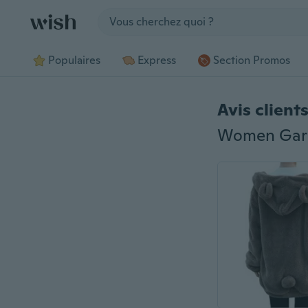
Jump to section
Populaires
Express
Section Promos
Avis client