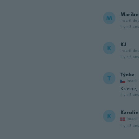
Maribe
M
Inscrit de
il y a 5 ans
KJ
K
Inscrit de
il y a 5 ans
Týnka
T
Inscrit
Krásné,
il y a 5 ans
Karoli
K
Inscrit
il y a 5 ans