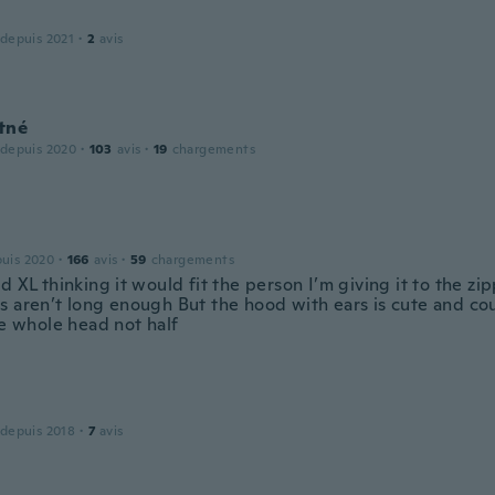
 depuis 2021
·
2
avis
tné
 depuis 2020
·
103
avis
·
19
chargements
puis 2020
·
166
avis
·
59
chargements
d XL thinking it would fit the person I’m giving it to the zi
s aren’t long enough But the hood with ears is cute and co
he whole head not half
 depuis 2018
·
7
avis