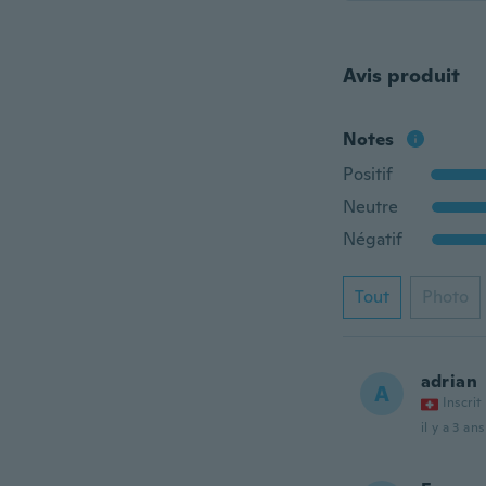
Avis produit
Notes
Positif
Neutre
Négatif
Tout
Photo
adrian
A
Inscrit
il y a 3 ans