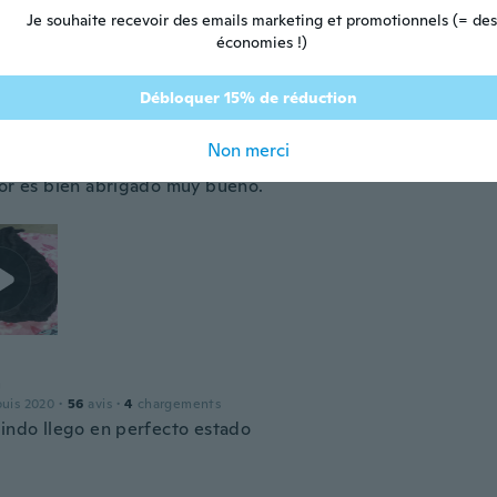
 depuis 2020
·
23
avis
·
2
chargements
Je souhaite recevoir des emails marketing et promotionnels (= des
rrived 2 weeks early!
économies !)
Débloquer 15% de réduction
na
puis 2020
·
9
avis
·
11
chargements
Non merci
ntes de la fecha estoy muy contenta es muy bonito con mu
jor es bien abrigado muy bueno.
a
puis 2020
·
56
avis
·
4
chargements
lindo llego en perfecto estado