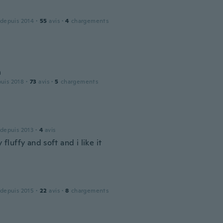
 depuis 2014
·
55
avis
·
4
chargements
n
puis 2018
·
73
avis
·
5
chargements
 depuis 2013
·
4
avis
y fluffy and soft and i like it
 depuis 2015
·
22
avis
·
8
chargements