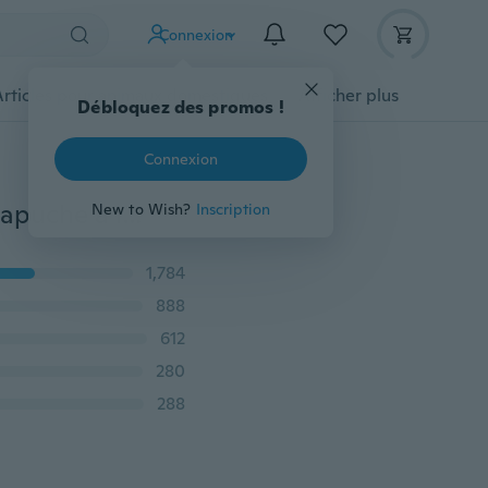
Connexion
Articles pour animaux domestiques
Afficher plus
Débloquez des promos !
Connexion
Women Gardigan Hoodies Girl - Sweat à capuche à capuche à l'effigie de l'ours en peluche pour l'hiver
New to Wish?
Inscription
1,784
888
612
280
288