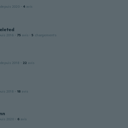
 depuis 2020
·
4
avis
leted
puis 2016
·
75
avis
·
5
chargements
 depuis 2018
·
22
avis
puis 2018
·
18
avis
nn
puis 2020
·
6
avis