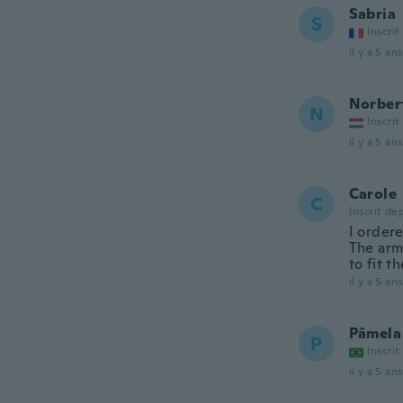
Sabria
S
Inscrit
il y a 5 ans
Norber
N
Inscrit
il y a 5 ans
Carole
C
Inscrit de
I ordere
The arm
to fit t
il y a 5 ans
Pâmela
P
Inscrit
il y a 5 ans