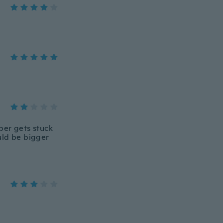
pper gets stuck
uld be bigger