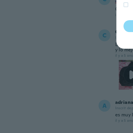
Inscrit
Cute! A
il y a 5 ans
Caroli
C
Inscrit de
Llego a
y lo me
il y a 5 ans
adrian
A
Inscrit de
es muy 
il y a 5 ans