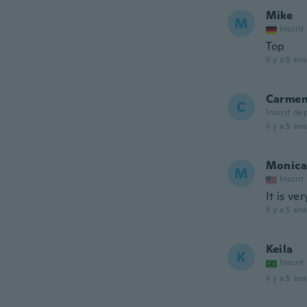
Mike
M
Inscrit
Top
il y a 5 ans
Carme
C
Inscrit de
il y a 5 ans
Monica
M
Inscrit
It is ver
il y a 5 ans
Keila
K
Inscrit
il y a 5 ans