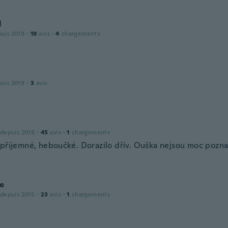
l
puis 2019
·
19
avis
·
4
chargements
puis 2019
·
3
avis
 depuis 2018
·
45
avis
·
1
chargements
 příjemné, heboučké. Dorazilo dřív. Ouška nejsou moc pozna
ne
 depuis 2015
·
23
avis
·
1
chargements