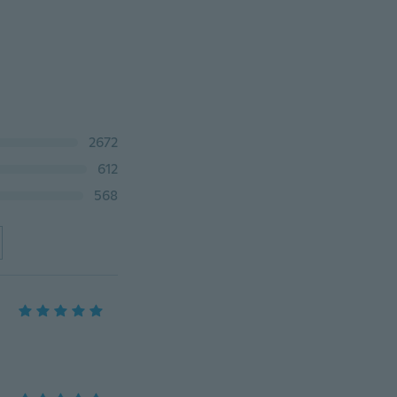
2672
612
568