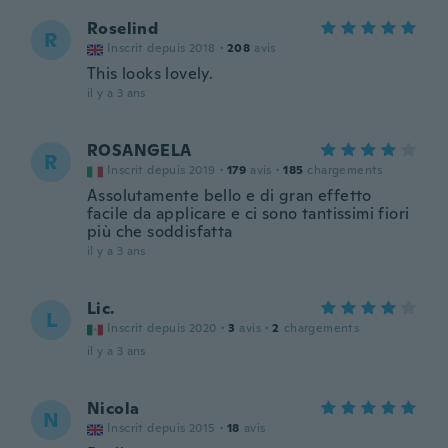
Roselind
R
Inscrit depuis 2018
·
208
avis
This looks lovely.
il y a 3 ans
ROSANGELA
R
Inscrit depuis 2019
·
179
avis
·
185
chargements
Assolutamente bello e di gran effetto
facile da applicare e ci sono tantissimi fiori
più che soddisfatta
il y a 3 ans
Lic.
L
Inscrit depuis 2020
·
3
avis
·
2
chargements
il y a 3 ans
Nicola
N
Inscrit depuis 2015
·
18
avis