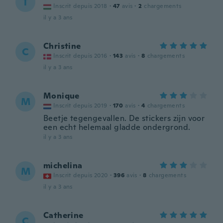
T
Inscrit depuis 2018
·
47
avis
·
2
chargements
il y a 3 ans
Christine
C
Inscrit depuis 2016
·
143
avis
·
8
chargements
il y a 3 ans
Monique
M
Inscrit depuis 2019
·
170
avis
·
4
chargements
Beetje tegengevallen. De stickers zijn voor
een echt helemaal gladde ondergrond.
il y a 3 ans
michelina
M
Inscrit depuis 2020
·
396
avis
·
8
chargements
il y a 3 ans
Catherine
C