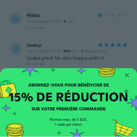
Hilda
H
Inscrit depuis 2020
·
5
avis
il y a 4 ans
Jenny
J
Inscrit depuis 2018
·
106
avis
·
1
chargements
Looks great lm very happy with it
il y a 4 ans
Gloria
G
Inscrit depuis 2020
·
6
avis
·
1
chargements
15% DE RÉDUCTION
il y a 4 ans
SUR VOTRE PREMIÈRE COMMANDE
Paulette
P
Inscrit depuis 2020
·
72
avis
Remise max. de 5 $US.
1 code par client.
il y a 4 ans