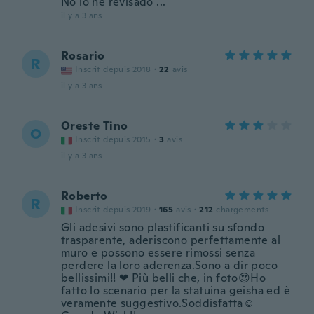
No lo he revisado ...
il y a 3 ans
Rosario
R
Inscrit depuis 2018
·
22
avis
il y a 3 ans
Oreste Tino
O
Inscrit depuis 2015
·
3
avis
il y a 3 ans
Roberto
R
Inscrit depuis 2019
·
165
avis
·
212
chargements
Gli adesivi sono plastificanti su sfondo
trasparente, aderiscono perfettamente al
muro e possono essere rimossi senza
perdere la loro aderenza.Sono a dir poco
bellissimi!! ❤ Più belli che, in foto😍Ho
fatto lo scenario per la statuina geisha ed è
veramente suggestivo.Soddisfatta☺