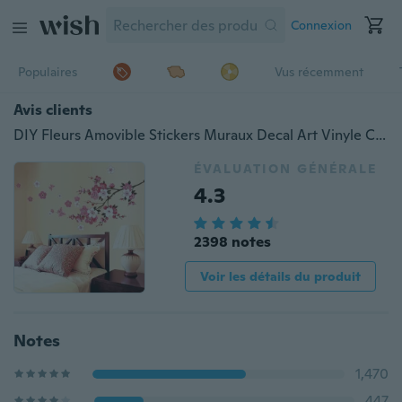
Connexion
Populaires
Vus récemment
Avis clients
DIY Fleurs Amovible Stickers Muraux Decal Art Vinyle Citations Mural Décor À La Maison Nouveau
ÉVALUATION GÉNÉRALE
4.3
2398 notes
Voir les détails du produit
Notes
1,470
447