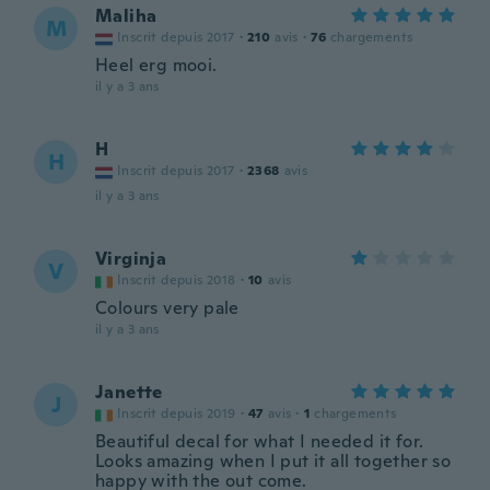
Maliha
M
Inscrit depuis 2017
·
210
avis
·
76
chargements
Heel erg mooi.
il y a 3 ans
H
H
Inscrit depuis 2017
·
2368
avis
il y a 3 ans
Virginja
V
Inscrit depuis 2018
·
10
avis
Colours very pale
il y a 3 ans
Janette
J
Inscrit depuis 2019
·
47
avis
·
1
chargements
Beautiful decal for what I needed it for.
Looks amazing when I put it all together so
happy with the out come.