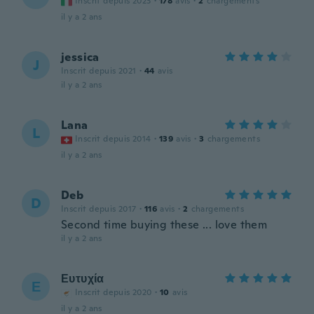
Inscrit depuis 2023
·
178
avis
·
2
chargements
il y a 2 ans
jessica
J
Inscrit depuis 2021
·
44
avis
il y a 2 ans
Lana
L
Inscrit depuis 2014
·
139
avis
·
3
chargements
il y a 2 ans
Deb
D
Inscrit depuis 2017
·
116
avis
·
2
chargements
Second time buying these ... love them
il y a 2 ans
Ευτυχία
Ε
Inscrit depuis 2020
·
10
avis
il y a 2 ans