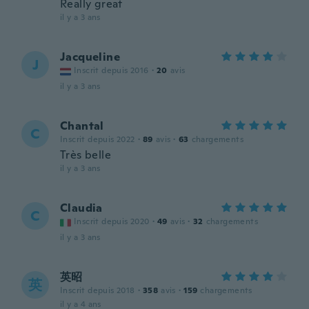
Really great
il y a 3 ans
Jacqueline
J
Inscrit depuis 2016
·
20
avis
il y a 3 ans
Chantal
C
Inscrit depuis 2022
·
89
avis
·
63
chargements
Très belle
il y a 3 ans
Claudia
C
Inscrit depuis 2020
·
49
avis
·
32
chargements
il y a 3 ans
英昭
英
Inscrit depuis 2018
·
358
avis
·
159
chargements
il y a 4 ans