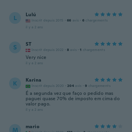
Lulú
L
Inscrit depuis 2015
·
66
avis
·
6
chargements
il y a 2 ans
ST
S
Inscrit depuis 2022
·
8
avis
·
1
chargements
Very nice
il y a 2 ans
Karina
K
Inscrit depuis 2020
·
204
avis
·
9
chargements
É a segunda vez que faço o pedido mas
paguei quase 70% de imposto em cima do
valor pago.
il y a 2 ans
mario
M