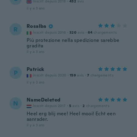
Inscrit depuis 2018
·
432
avis
il y a 3 ans
Rosalba
R
Inscrit depuis 2016
·
320
avis
·
64
chargements
Più protezione nella spedizione sarebbe
gradita
il y a 3 ans
Patrick
P
Inscrit depuis 2020
·
159
avis
·
7
chargements
il y a 3 ans
NameDeleted
N
Inscrit depuis 2017
·
5
avis
·
2
chargements
Heel erg blij mee! Heel mooi! Echt een
aanrader.
il y a 3 ans