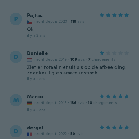
Pajtas
P
Inscrit depuis 2020
·
119
avis
Ok
il y a 2 ans
Danielle
D
Inscrit depuis 2019
·
109
avis
·
7
chargements
Ziet er totaal niet uit als op de afbeelding.
Zeer knullig en amateuristisch.
il y a 2 ans
Marco
M
Inscrit depuis 2017
·
136
avis
·
10
chargements
il y a 2 ans
dergal
D
Inscrit depuis 2022
·
50
avis