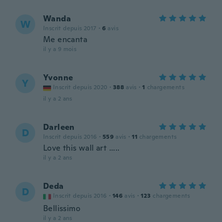
Wanda
W
Inscrit depuis 2017
·
6
avis
Me encanta
il y a 9 mois
Yvonne
Y
Inscrit depuis 2020
·
388
avis
·
1
chargements
il y a 2 ans
Darleen
D
Inscrit depuis 2016
·
559
avis
·
11
chargements
Love this wall art …..
il y a 2 ans
Deda
D
Inscrit depuis 2016
·
146
avis
·
123
chargements
Bellissimo
il y a 2 ans