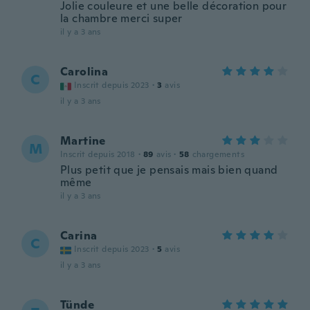
Jolie couleure et une belle décoration pour
la chambre merci super
il y a 3 ans
Carolina
C
Inscrit depuis 2023
·
3
avis
il y a 3 ans
Martine
M
Inscrit depuis 2018
·
89
avis
·
58
chargements
Plus petit que je pensais mais bien quand
même
il y a 3 ans
Carina
C
Inscrit depuis 2023
·
5
avis
il y a 3 ans
Tünde