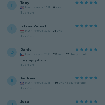
Tony
T
Inscrit depuis 2019
·
9
avis
il y a 6 ans
István Róbert
I
Inscrit depuis 2019
·
71
avis
il y a 6 ans
Daniel
D
Inscrit depuis 2018
·
119
avis
·
17
chargements
funguje jak má
il y a 6 ans
Andrew
A
Inscrit depuis 2015
·
186
avis
·
1
chargements
il y a 6 ans
Jose
J