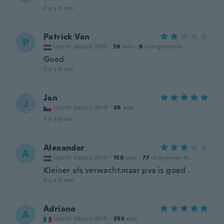
il y a 6 ans
Patrick Van
P
Inscrit depuis 2017
·
39
avis
·
6
chargements
Goed
il y a 6 ans
Jan
J
Inscrit depuis 2018
·
39
avis
il y a 6 ans
Alexander
A
Inscrit depuis 2015
·
150
avis
·
77
chargements
Kleiner als verwacht.maar pva is goed .
il y a 6 ans
Adriano
A
Inscrit depuis 2015
·
353
avis