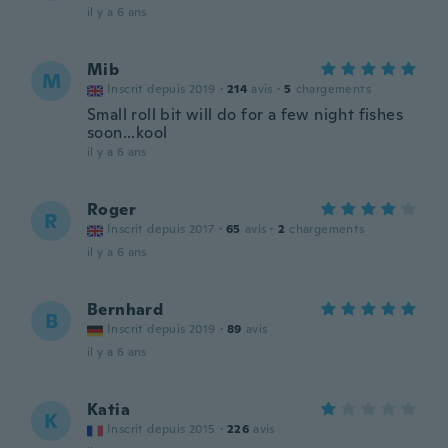
il y a 6 ans
Mib
M
Inscrit depuis 2019
·
214
avis
·
5
chargements
Small roll bit will do for a few night fishes
soon...kool
il y a 6 ans
Roger
R
Inscrit depuis 2017
·
65
avis
·
2
chargements
il y a 6 ans
Bernhard
B
Inscrit depuis 2019
·
89
avis
il y a 6 ans
Katia
K
Inscrit depuis 2015
·
226
avis