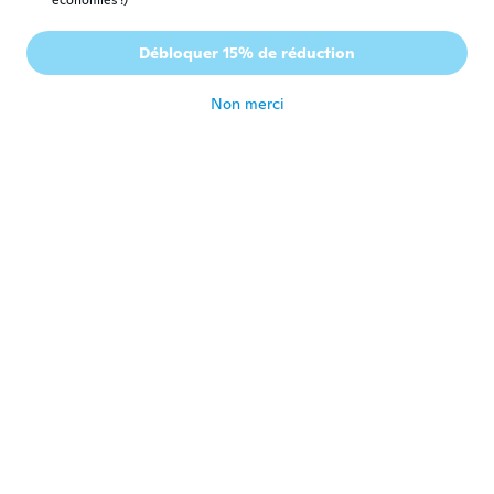
économies !)
Débloquer 15% de réduction
le
L
Inscrit depuis 2019
·
16
avis
·
1
chargements
il y a 6 ans
Non merci
michal
M
Inscrit depuis 2017
·
42
avis
il y a 6 ans
alain
A
Inscrit depuis 2016
·
16
avis
il y a 6 ans
Franck
F
Inscrit depuis 2017
·
158
avis
·
149
chargements
Parfait
il y a 6 ans