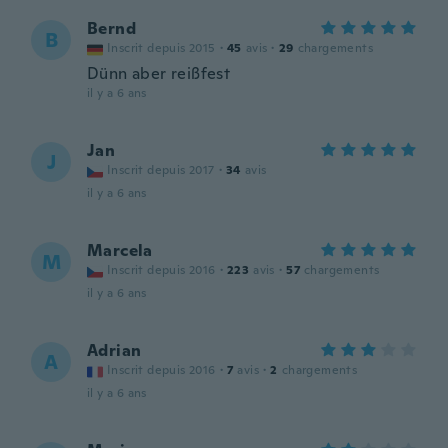
Bernd
B
Inscrit depuis 2015
·
45
avis
·
29
chargements
Dünn aber reißfest
il y a 6 ans
Jan
J
Inscrit depuis 2017
·
34
avis
il y a 6 ans
Marcela
M
Inscrit depuis 2016
·
223
avis
·
57
chargements
il y a 6 ans
Adrian
A
Inscrit depuis 2016
·
7
avis
·
2
chargements
il y a 6 ans