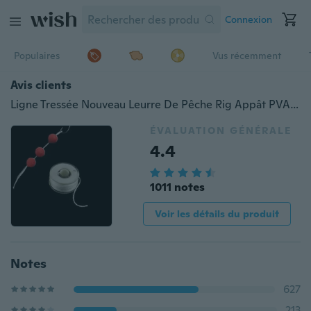
Connexion
Populaires
Vus récemment
Avis clients
Ligne Tressée Nouveau Leurre De Pêche Rig Appât PVA Chaîne Carpe Appâtage Chaîne Lignes PVA Ligne De Chaîne De Pêche Ligne De Chaîne De Pêche Dissolvant L'eau Chaîne De Pêche
ÉVALUATION GÉNÉRALE
4.4
1011 notes
Voir les détails du produit
Notes
627
213