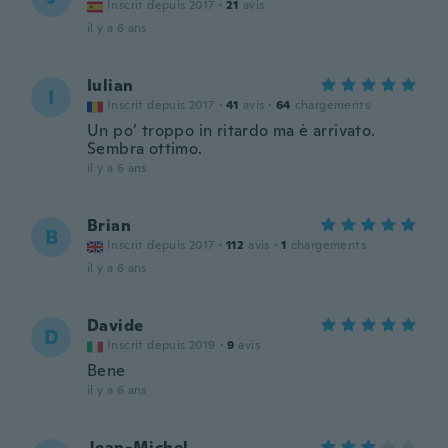
Inscrit depuis 2017
·
21
avis
il y a 6 ans
Iulian
I
Inscrit depuis 2017
·
41
avis
·
64
chargements
Un po’ troppo in ritardo ma è arrivato.
Sembra ottimo.
il y a 6 ans
Brian
B
Inscrit depuis 2017
·
112
avis
·
1
chargements
il y a 6 ans
Davide
D
Inscrit depuis 2019
·
9
avis
Bene
il y a 6 ans
Jean-Michel