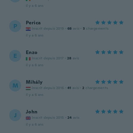
il y a 6 ans
Perica
P
Inscrit depuis 2019
·
68
avis
·
3
chargements
il y a 6 ans
Enzo
E
Inscrit depuis 2017
·
28
avis
il y a 6 ans
Mihály
M
Inscrit depuis 2016
·
41
avis
·
2
chargements
il y a 6 ans
John
J
Inscrit depuis 2015
·
24
avis
il y a 6 ans