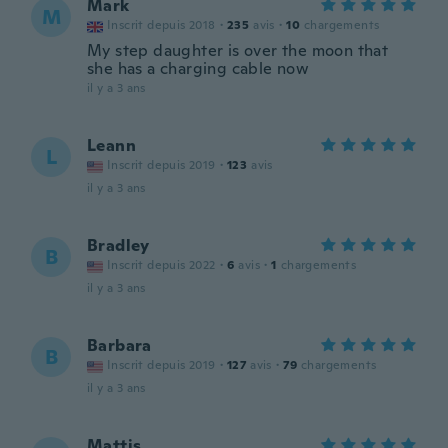
Mark
M
Inscrit depuis 2018
·
235
avis
·
10
chargements
My step daughter is over the moon that
she has a charging cable now
il y a 3 ans
Leann
L
Inscrit depuis 2019
·
123
avis
il y a 3 ans
Bradley
B
Inscrit depuis 2022
·
6
avis
·
1
chargements
il y a 3 ans
Barbara
B
Inscrit depuis 2019
·
127
avis
·
79
chargements
il y a 3 ans
Mattis