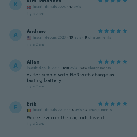
Kim Johannes
K
Inscrit depuis 2023
·
17
avis
il y a 2 ans
Andrew
A
Inscrit depuis 2023
·
13
avis
·
9
chargements
il y a 2 ans
Allan
A
Inscrit depuis 2017
·
819
avis
·
616
chargements
ok for simple with Nd3 with charge as
fasting battery
il y a 2 ans
Erik
E
Inscrit depuis 2019
·
48
avis
·
2
chargements
Works even in the car, kids love it
il y a 2 ans