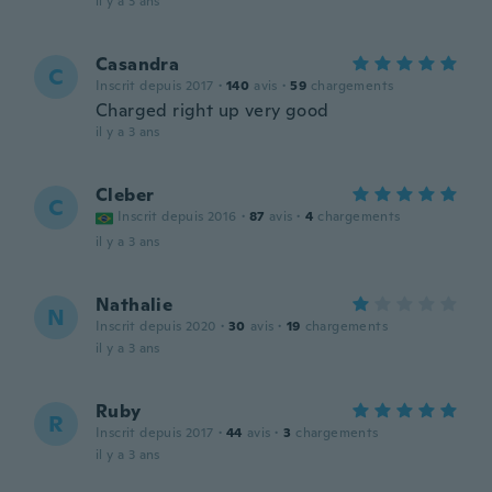
il y a 3 ans
Casandra
C
Inscrit depuis 2017
·
140
avis
·
59
chargements
Charged right up very good
il y a 3 ans
Cleber
C
Inscrit depuis 2016
·
87
avis
·
4
chargements
il y a 3 ans
Nathalie
N
Inscrit depuis 2020
·
30
avis
·
19
chargements
il y a 3 ans
Ruby
R
Inscrit depuis 2017
·
44
avis
·
3
chargements
il y a 3 ans