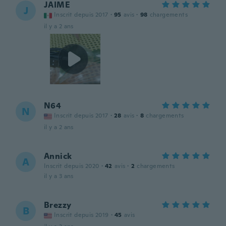
JAIME
J
Inscrit depuis 2017
·
95
avis
·
98
chargements
il y a 2 ans
N64
N
Inscrit depuis 2017
·
28
avis
·
8
chargements
il y a 2 ans
Annick
A
Inscrit depuis 2020
·
42
avis
·
2
chargements
il y a 3 ans
Brezzy
B
Inscrit depuis 2019
·
45
avis