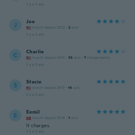
il y a 3 ans
Joe
J
Inscrit depuis 2022
·
2
avis
il y a 3 ans
Charlie
C
Inscrit depuis 2014
·
53
avis
·
7
chargements
il y a 3 ans
Stacie
S
Inscrit depuis 2017
·
14
avis
il y a 3 ans
Eemil
E
Inscrit depuis 2018
·
1
avis
It charges.
il y a 3 ans