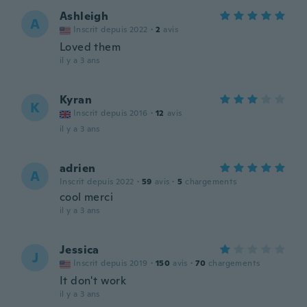
Ashleigh
A
Inscrit depuis 2022
·
2
avis
Loved them
il y a 3 ans
Kyran
K
Inscrit depuis 2016
·
12
avis
il y a 3 ans
adrien
A
Inscrit depuis 2022
·
59
avis
·
5
chargements
cool merci
il y a 3 ans
Jessica
J
Inscrit depuis 2019
·
150
avis
·
70
chargements
It don't work
il y a 3 ans