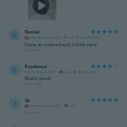
Daniel
D
Inscrit depuis 2022
·
7
avis
·
1
chargements
Came as ordered and a little early
il y a 3 ans
Kaydence
K
Inscrit depuis 2020
·
28
avis
·
3
chargements
Really good!
il y a 3 ans
Jp
J
Inscrit depuis 2019
·
57
avis
il y a 3 ans