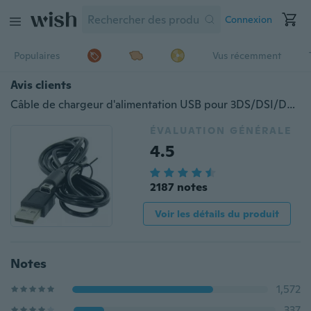
Connexion
Populaires
Vus récemment
Avis clients
Câble de chargeur d'alimentation USB pour 3DS/DSI/DSXL
ÉVALUATION GÉNÉRALE
4.5
2187 notes
Voir les détails du produit
Notes
1,572
337