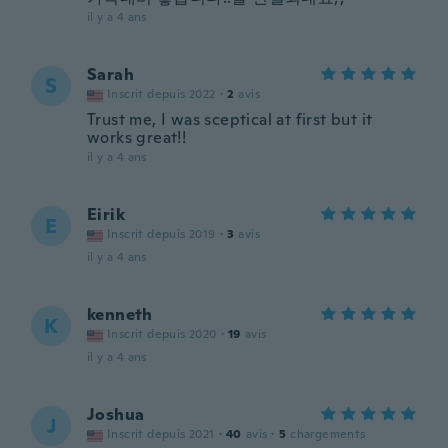
il y a 4 ans
Sarah
S
Inscrit depuis 2022
·
2
avis
Trust me, I was sceptical at first but it
works great!!
il y a 4 ans
Eirik
E
Inscrit depuis 2019
·
3
avis
il y a 4 ans
kenneth
K
Inscrit depuis 2020
·
19
avis
il y a 4 ans
Joshua
J
Inscrit depuis 2021
·
40
avis
·
5
chargements