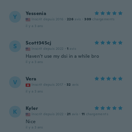
Yessenia
Y
Inscrit depuis 2016
·
226
avis
·
309
chargements
il y a 3 ans
Scott345cj
S
Inscrit depuis 2022
·
1
avis
Haven’t use my dsi in a while bro
il y a 3 ans
Vera
V
Inscrit depuis 2017
·
32
avis
il y a 3 ans
Kyler
K
Inscrit depuis 2022
·
21
avis
·
11
chargements
Nice
il y a 3 ans