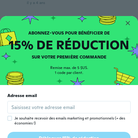
il y a 4 ans
Jeremy
J
Inscrit depuis 2022
·
2
avis
Good
15% DE RÉDUCTION
il y a 4 ans
SUR VOTRE PREMIÈRE COMMANDE
anderson
A
Inscrit depuis 2017
·
13
avis
·
10
chargements
Remise max. de 5 $US.
Produto de primeira qualidade.
1 code par client.
il y a 4 ans
susanne
Adresse email
S
Inscrit depuis 2021
·
2
avis
·
1
chargements
Works fine!
il y a 4 ans
Je souhaite recevoir des emails marketing et promotionnels (= des
économies !)
Suna
S