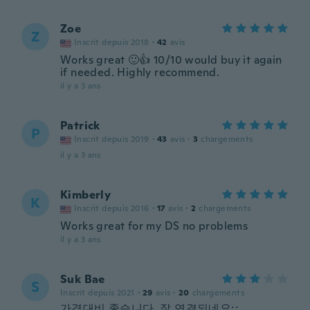
Zoe
Z
Inscrit depuis 2018
·
42
avis
Works great 🙂👍 10/10 would buy it again
if needed. Highly recommend.
il y a 3 ans
Patrick
P
Inscrit depuis 2019
·
43
avis
·
3
chargements
il y a 3 ans
Kimberly
K
Inscrit depuis 2016
·
17
avis
·
2
chargements
Works great for my DS no problems
il y a 3 ans
Suk Bae
S
Inscrit depuis 2021
·
29
avis
·
20
chargements
가격대비 좋습니다..잘 연결되네요;;