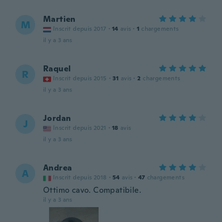
Martien
M
Inscrit depuis 2017
·
14
avis
·
1
chargements
il y a 3 ans
Raquel
R
Inscrit depuis 2015
·
31
avis
·
2
chargements
il y a 3 ans
Jordan
J
Inscrit depuis 2021
·
18
avis
il y a 3 ans
Andrea
A
Inscrit depuis 2018
·
54
avis
·
47
chargements
Ottimo cavo. Compatibile.
il y a 3 ans