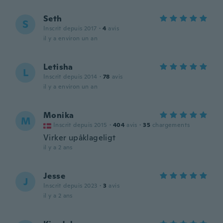
Seth
S
Inscrit depuis 2017
·
4
avis
il y a environ un an
Letisha
L
Inscrit depuis 2014
·
78
avis
il y a environ un an
Monika
M
Inscrit depuis 2015
·
404
avis
·
35
chargements
Virker upåklageligt
il y a 2 ans
Jesse
J
Inscrit depuis 2023
·
3
avis
il y a 2 ans