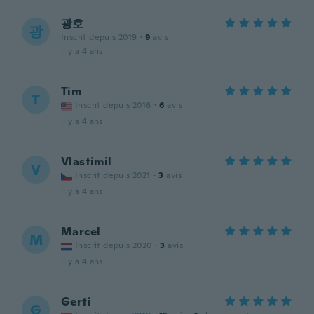
광호
광
Inscrit depuis 2019
·
9
avis
il y a 4 ans
Tim
T
Inscrit depuis 2016
·
6
avis
il y a 4 ans
Vlastimil
V
Inscrit depuis 2021
·
3
avis
il y a 4 ans
Marcel
M
Inscrit depuis 2020
·
3
avis
il y a 4 ans
Gerti
G