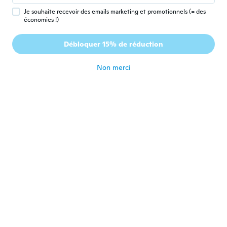
il y a 4 ans
Je souhaite recevoir des emails marketing et promotionnels (= des
économies !)
Roger
R
Débloquer 15% de réduction
Inscrit depuis 2019
·
1
avis
il y a 4 ans
Non merci
Felisa
F
Inscrit depuis 2021
·
1
avis
il y a 4 ans
Florencio
F
Inscrit depuis 2017
·
3
avis
il y a 5 ans
Jaroslav
J
Inscrit depuis 2018
·
77
avis
·
46
chargements
il y a 5 ans