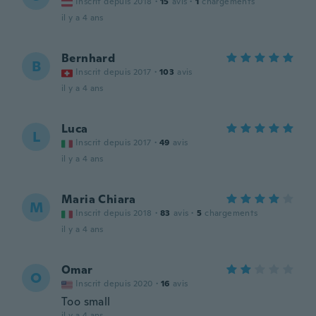
Inscrit depuis 2018
·
15
avis
·
1
chargements
il y a 4 ans
Bernhard
B
Inscrit depuis 2017
·
103
avis
il y a 4 ans
Luca
L
Inscrit depuis 2017
·
49
avis
il y a 4 ans
Maria Chiara
M
Inscrit depuis 2018
·
83
avis
·
5
chargements
il y a 4 ans
Omar
O
Inscrit depuis 2020
·
16
avis
Too small
il y a 4 ans