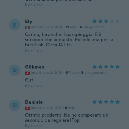
il y a 4 ans
Ely
E
Inscrit depuis 2019
·
31
avis
·
6
chargements
Carino, ha anche il parapioggia. È il
secondo che acquisto. Piccolo, ma per la
bici è ok. Circa 14 litri
il y a 4 ans
Gökmen
G
Inscrit depuis 2018
·
114
avis
·
3
chargements
Gut
il y a 4 ans
Daniele
D
Inscrit depuis 2017
·
6
avis
Ottimo prodotto! Ne ho comperato un
secondo da regalare! Top
il y a 4 ans