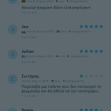
Inscrit depuis 2021
·
5
avis
·
1
chargements
Absolut bequem Klein Unkompliziert
il y a 4 ans
Jan
J
Inscrit depuis 2018
·
28
avis
·
1
chargements
il y a 4 ans
Julian
J
Inscrit depuis 2018
·
4
avis
·
3
chargements
il y a 4 ans
Σωτήρης
Σ
Inscrit depuis 2018
·
11
avis
·
1
chargements
Παρελαβα μια τσάντα που δεν λειτουργεί το
φερμουάρ και θα ήθελα να την επιστρέψω .
il y a 4 ans
Sonia