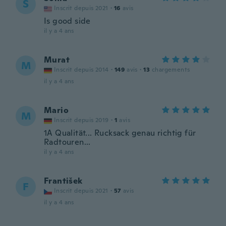
S
Inscrit depuis 2021
·
16
avis
Is good side
il y a 4 ans
Murat
M
Inscrit depuis 2014
·
149
avis
·
13
chargements
il y a 4 ans
Mario
M
Inscrit depuis 2019
·
1
avis
1A Qualität... Rucksack genau richtig für
Radtouren...
il y a 4 ans
František
F
Inscrit depuis 2021
·
57
avis
il y a 4 ans