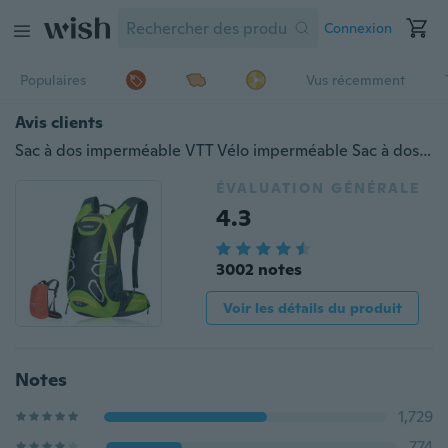
Connexion
Populaires
Vus récemment
Avis clients
Sac à dos imperméable VTT Vélo imperméable Sac à dos Vélo Hydratation Sac à dos Equipement de sport Equipement de Cyclisme Sac à dos Vélo Sac à dos Chargeable Sac à Eau
ÉVALUATION GÉNÉRALE
4.3
3002 notes
Voir les détails du produit
Notes
1,729
774