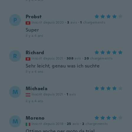
Probst
P
Inscrit depuis 2020
·
3
avis
·
1
chargements
Super
il y a 4 ans
Richard
R
Inscrit depuis 2021
·
308
avis
·
20
chargements
Sehr leicht, genau was ich suchte
il y a 4 ans
Michaela
M
Inscrit depuis 2021
·
1
avis
il y a 4 ans
Moreno
M
Inscrit depuis 2018
·
25
avis
·
2
chargements
Ottimo anche per moto da trial