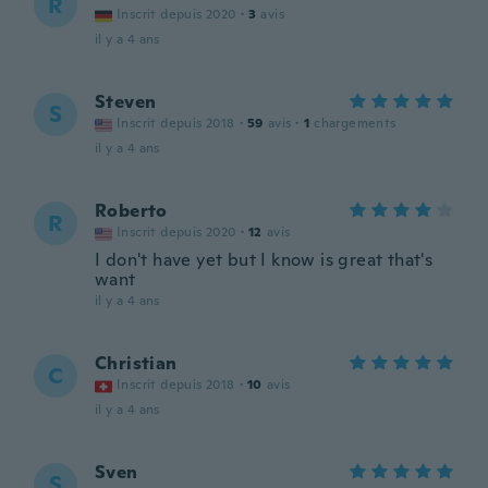
R
Inscrit depuis 2020
·
3
avis
il y a 4 ans
Steven
S
Inscrit depuis 2018
·
59
avis
·
1
chargements
il y a 4 ans
Roberto
R
Inscrit depuis 2020
·
12
avis
I don't have yet but I know is great that's
want
il y a 4 ans
Christian
C
Inscrit depuis 2018
·
10
avis
il y a 4 ans
Sven
S