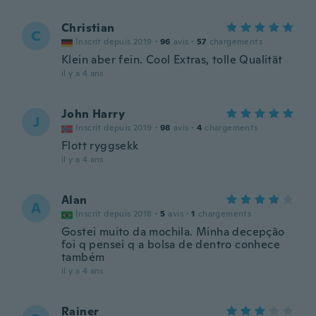
Christian
C
Inscrit depuis 2019
·
96
avis
·
57
chargements
Klein aber fein. Cool Extras, tolle Qualität
il y a 4 ans
John Harry
J
Inscrit depuis 2019
·
98
avis
·
4
chargements
Flott ryggsekk
il y a 4 ans
Alan
A
Inscrit depuis 2018
·
5
avis
·
1
chargements
Gostei muito da mochila. Minha decepção
foi q pensei q a bolsa de dentro conhece
também
il y a 4 ans
Rainer