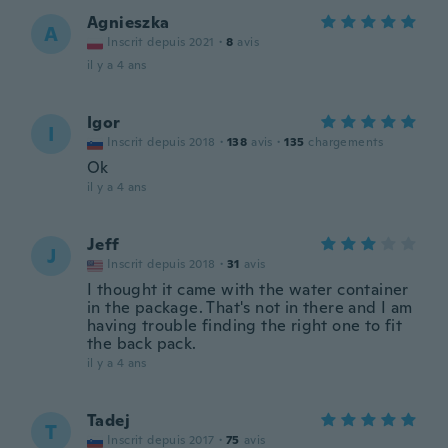
Agnieszka
A
Inscrit depuis 2021
·
8
avis
il y a 4 ans
Igor
I
Inscrit depuis 2018
·
138
avis
·
135
chargements
Ok
il y a 4 ans
Jeff
J
Inscrit depuis 2018
·
31
avis
I thought it came with the water container
in the package. That's not in there and I am
having trouble finding the right one to fit
the back pack.
il y a 4 ans
Tadej
T
Inscrit depuis 2017
·
75
avis