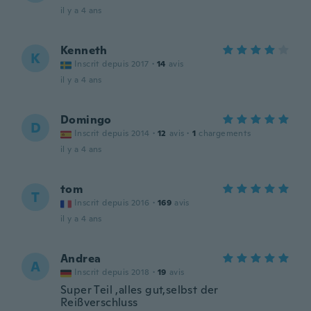
il y a 4 ans
Kenneth
K
Inscrit depuis 2017
·
14
avis
il y a 4 ans
Domingo
D
Inscrit depuis 2014
·
12
avis
·
1
chargements
il y a 4 ans
tom
T
Inscrit depuis 2016
·
169
avis
il y a 4 ans
Andrea
A
Inscrit depuis 2018
·
19
avis
Super Teil ,alles gut,selbst der
Reißverschluss