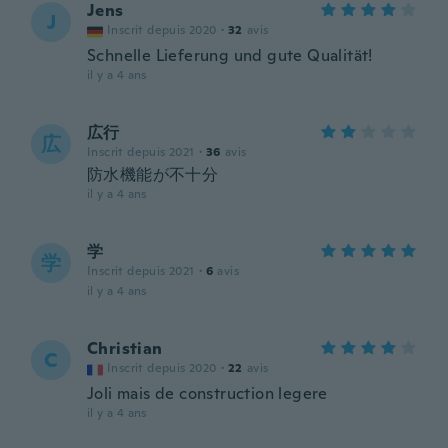
Jens
J
Inscrit depuis 2020
·
32
avis
Schnelle Lieferung und gute Qualität!
il y a 4 ans
広行
広
Inscrit depuis 2021
·
36
avis
防水機能が不十分
il y a 4 ans
学
学
Inscrit depuis 2021
·
6
avis
il y a 4 ans
Christian
C
Inscrit depuis 2020
·
22
avis
Joli mais de construction legere
il y a 4 ans