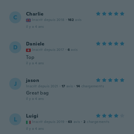
Charlie
C
Inscrit depuis 2018
·
162
avis
il y a 4 ans
Daniele
D
Inscrit depuis 2017
·
6
avis
Top
il y a 4 ans
jason
J
Inscrit depuis 2021
·
17
avis
·
14
chargements
Great bag
il y a 4 ans
Luigi
L
Inscrit depuis 2019
·
63
avis
·
2
chargements
il y a 4 ans