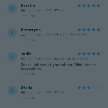
Kerstin
K
Inscrit depuis 2017
·
97
avis
il y a 7 ans
Katarzyna
K
Inscrit depuis 2018
·
45
avis
·
1
chargements
il y a 7 ans
Judit
J
Inscrit depuis 2017
·
62
avis
·
25
chargements
Sokkal jobb,mint gondoltam. Tökéletesen
használhato
il y a 7 ans
Stella
S
Inscrit depuis 2017
·
82
avis
il y a 7 ans