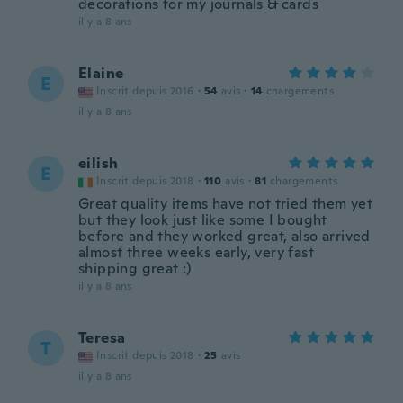
decorations for my journals & cards
il y a 8 ans
Elaine
E
Inscrit depuis 2016
·
54
avis
·
14
chargements
il y a 8 ans
eilish
E
Inscrit depuis 2018
·
110
avis
·
81
chargements
Great quality items have not tried them yet
but they look just like some I bought
before and they worked great, also arrived
almost three weeks early, very fast
shipping great :)
il y a 8 ans
Teresa
T
Inscrit depuis 2018
·
25
avis
il y a 8 ans