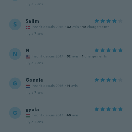
il y a 7 ans
Salim
S
Inscrit depuis 2016
·
32
avis
·
19
chargements
il y a 7 ans
N
N
Inscrit depuis 2017
·
62
avis
·
1
chargements
il y a 7 ans
Gonnie
G
Inscrit depuis 2016
·
11
avis
il y a 7 ans
gyula
G
Inscrit depuis 2017
·
46
avis
il y a 7 ans