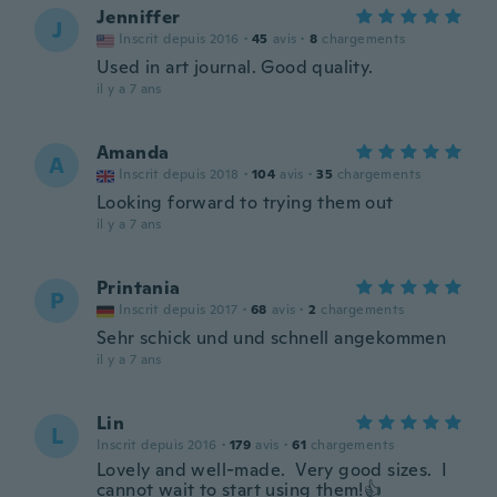
Jenniffer
J
Inscrit depuis 2016
·
45
avis
·
8
chargements
Used in art journal. Good quality.
il y a 7 ans
Amanda
A
Inscrit depuis 2018
·
104
avis
·
35
chargements
Looking forward to trying them out
il y a 7 ans
Printania
P
Inscrit depuis 2017
·
68
avis
·
2
chargements
Sehr schick und und schnell angekommen
il y a 7 ans
Lin
L
Inscrit depuis 2016
·
179
avis
·
61
chargements
Lovely and well-made. Very good sizes. I
cannot wait to start using them!👍