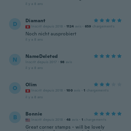
il y a 8 ans
Diamant
D
Inscrit depuis 2018
·
1124
avis
·
659
chargements
Noch nicht ausprobiert
il y a 8 ans
NameDeleted
N
Inscrit depuis 2017
·
98
avis
il y a 8 ans
Olim
O
Inscrit depuis 2018
·
100
avis
·
1
chargements
il y a 8 ans
Bonnie
B
Inscrit depuis 2018
·
48
avis
·
1
chargements
Great corner stamps - will be lovely