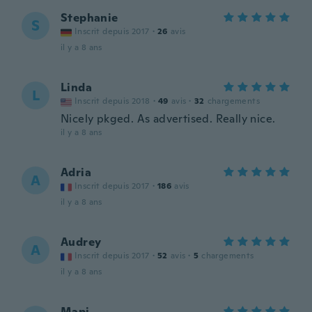
Stephanie
S
Inscrit depuis 2017
·
26
avis
il y a 8 ans
Linda
L
Inscrit depuis 2018
·
49
avis
·
32
chargements
Nicely pkged. As advertised. Really nice.
il y a 8 ans
Adria
A
Inscrit depuis 2017
·
186
avis
il y a 8 ans
Audrey
A
Inscrit depuis 2017
·
52
avis
·
5
chargements
il y a 8 ans
Mapi