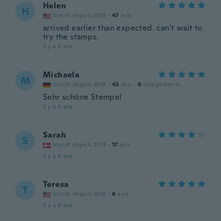
Helen
H
Inscrit depuis 2018
·
47
avis
arrived earlier than expected. can't wait to
try the stamps.
il y a 8 ans
Michaela
M
Inscrit depuis 2018
·
43
avis
·
6
chargements
Sehr schöne Stempel
il y a 8 ans
Sarah
S
Inscrit depuis 2014
·
17
avis
il y a 8 ans
Teresa
T
Inscrit depuis 2016
·
6
avis
il y a 8 ans