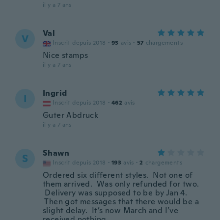
il y a 7 ans
Val
V
Inscrit depuis 2018
·
93
avis
·
57
chargements
Nice stamps
il y a 7 ans
Ingrid
I
Inscrit depuis 2018
·
462
avis
Guter Abdruck
il y a 7 ans
Shawn
S
Inscrit depuis 2018
·
193
avis
·
2
chargements
Ordered six different styles. Not one of
them arrived. Was only refunded for two.
Delivery was supposed to be by Jan 4.
Then got messages that there would be a
slight delay. It’s now March and I’ve
received nothing