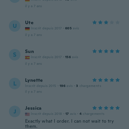
il y a 7 ans
Ute
U
Inscrit depuis 2017
·
605
avis
il y a 7 ans
Sun
S
Inscrit depuis 2017
·
156
avis
il y a 7 ans
Lynette
L
Inscrit depuis 2015
·
196
avis
·
3
chargements
il y a 7 ans
Jessica
J
Inscrit depuis 2018
·
17
avis
·
4
chargements
Exactly what I order. I can not wait to try
them.