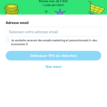
Remise max. de 5 $US.
Sehr schön, schnelle Lieferung
1 code par client.
il y a 8 ans
Maribel
Adresse email
M
Inscrit depuis 2016
·
100
avis
·
91
chargements
Like it
il y a 8 ans
Je souhaite recevoir des emails marketing et promotionnels (= des
économies !)
Débloquer 15% de réduction
Non merci
Janell
J
Inscrit depuis 2016
·
65
avis
·
5
chargements
il y a 8 ans
Susan
S
Inscrit depuis 2018
·
91
avis
·
86
chargements