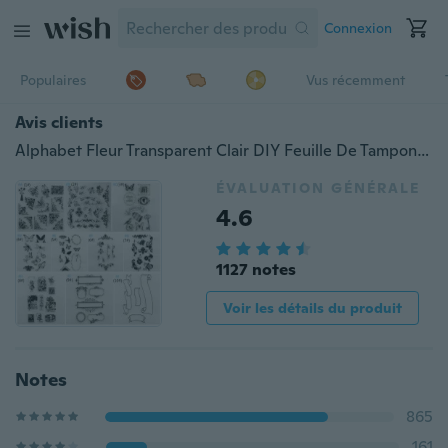
Connexion
Populaires
Vus récemment
Avis clients
Alphabet Fleur Transparent Clair DIY Feuille De Tampon En Caoutchouc Cling Scrapbooking Seal
ÉVALUATION GÉNÉRALE
4.6
1127 notes
Voir les détails du produit
Notes
865
161