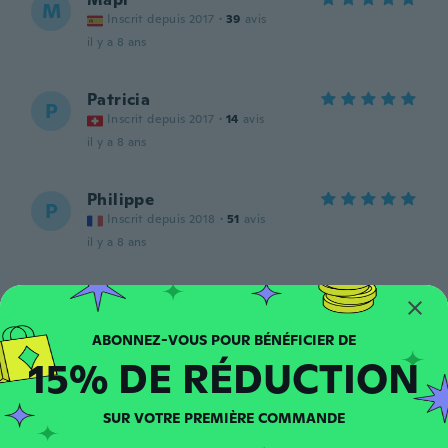
M
Inscrit depuis 2017
·
39
avis
il y a 8 ans
Patricia
P
Inscrit depuis 2017
·
14
avis
il y a 8 ans
Philippe
P
Inscrit depuis 2018
·
51
avis
il y a 8 ans
Suzy
S
Inscrit depuis 2016
·
83
avis
·
7
chargements
Going to use this soon. Can't wait.
15% DE RÉDUCTION
il y a 8 ans
SUR VOTRE PREMIÈRE COMMANDE
Madlen
M
Inscrit depuis 2018
·
172
avis