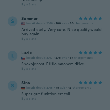
il y a 8 ans
Summer
S
Inscrit depuis 2018
·
166
avis
·
80
chargements
Arrived early. Very cute. Nice quality.would
buy again.
il y a 8 ans
Lucie
L
Inscrit depuis 2017
·
276
avis
·
67
chargements
Spokojenost. Přišlo mnohem dříve.
il y a 8 ans
Sina
S
Inscrit depuis 2015
·
78
avis
·
12
chargements
Super gut funktioniert toll
il y a 8 ans