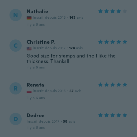
Nathalie
N
Inscrit depuis 2015
·
143
avis
il y a 6 ans
Christine​ P.
C
Inscrit depuis 2017
·
174
avis
Good size for stamps and the I like the
thickness. Thanks!!
il y a 6 ans
Renata
R
Inscrit depuis 2015
·
47
avis
il y a 6 ans
Dedree
D
Inscrit depuis 2017
·
38
avis
il y a 6 ans