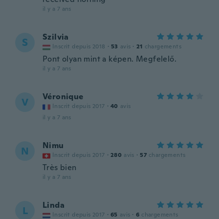
il y a 7 ans
Szilvia
S
Inscrit depuis 2018
·
53
avis
·
21
chargements
Pont olyan mint a képen. Megfelelő.
il y a 7 ans
Véronique
V
Inscrit depuis 2017
·
40
avis
il y a 7 ans
Nimu
N
Inscrit depuis 2017
·
280
avis
·
57
chargements
Très bien
il y a 7 ans
Linda
L
Inscrit depuis 2017
·
65
avis
·
6
chargements