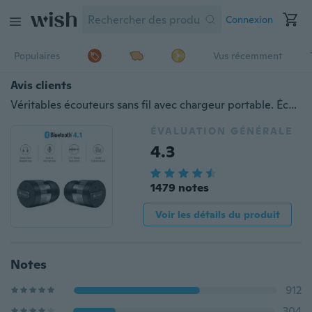
Connexion
Populaires
Vus récemment
Avis clients
Véritables écouteurs sans fil avec chargeur portable. Écouteurs Bluetooth A-TION® Les plus petits mini-écouteurs mains libres sans fil Casque avec micro et réduction du bruit
ÉVALUATION GÉNÉRALE
4.3
1479 notes
Voir les détails du produit
Notes
912
304