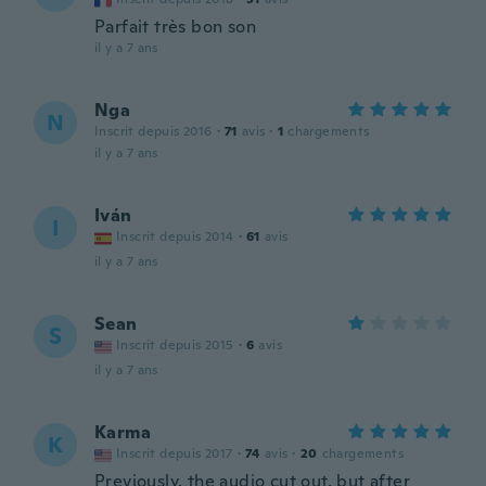
Parfait très bon son
il y a 7 ans
Nga
N
Inscrit depuis 2016
·
71
avis
·
1
chargements
il y a 7 ans
Iván
I
Inscrit depuis 2014
·
61
avis
il y a 7 ans
Sean
S
Inscrit depuis 2015
·
6
avis
il y a 7 ans
Karma
K
Inscrit depuis 2017
·
74
avis
·
20
chargements
Previously, the audio cut out, but after