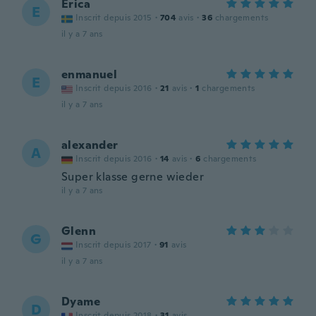
Erica
E
Inscrit depuis 2015
·
704
avis
·
36
chargements
il y a 7 ans
enmanuel
E
Inscrit depuis 2016
·
21
avis
·
1
chargements
il y a 7 ans
alexander
A
Inscrit depuis 2016
·
14
avis
·
6
chargements
Super klasse gerne wieder
il y a 7 ans
Glenn
G
Inscrit depuis 2017
·
91
avis
il y a 7 ans
Dyame
D
Inscrit depuis 2018
·
31
avis