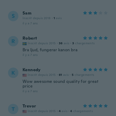
Sam
S
Inscrit depuis 2018
·
1
avis
il y a 7 ans
Robert
R
Inscrit depuis 2015
·
36
avis
·
3
chargements
Bra ljud, fungerar kanon bra
il y a 7 ans
Kennedy
K
Inscrit depuis 2015
·
61
avis
·
5
chargements
Wow awesome sound quality for great
price
il y a 7 ans
Trevor
T
Inscrit depuis 2015
·
4
avis
·
4
chargements