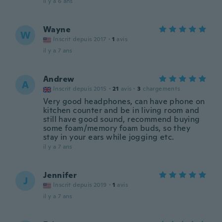
il y a 6 ans
Wayne
W
Inscrit depuis 2017
·
1
avis
il y a 7 ans
Andrew
A
Inscrit depuis 2015
·
21
avis
·
3
chargements
Very good headphones, can have phone on
kitchen counter and be in living room and
still have good sound, recommend buying
some foam/memory foam buds, so they
stay in your ears while jogging etc.
il y a 7 ans
Jennifer
J
Inscrit depuis 2019
·
1
avis
il y a 7 ans