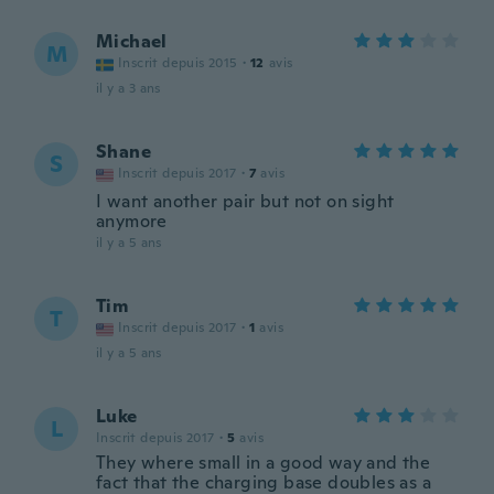
Michael
M
Inscrit depuis 2015
·
12
avis
il y a 3 ans
Shane
S
Inscrit depuis 2017
·
7
avis
I want another pair but not on sight
anymore
il y a 5 ans
Tim
T
Inscrit depuis 2017
·
1
avis
il y a 5 ans
Luke
L
Inscrit depuis 2017
·
5
avis
They where small in a good way and the
fact that the charging base doubles as a