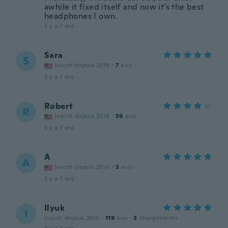
awhile it fixed itself and now it’s the best
headphones I own.
il y a 7 ans
Sara
S
Inscrit depuis 2018
·
7
avis
il y a 7 ans
Robert
R
Inscrit depuis 2018
·
59
avis
il y a 7 ans
A
A
Inscrit depuis 2016
·
3
avis
il y a 7 ans
Ilyuk
I
Inscrit depuis 2016
·
119
avis
·
3
chargements