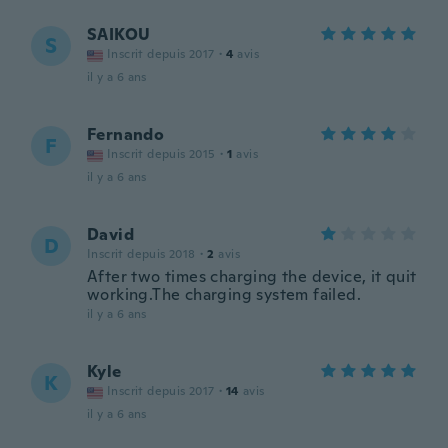
SAIKOU
S
Inscrit depuis 2017
·
4
avis
il y a 6 ans
Fernando
F
Inscrit depuis 2015
·
1
avis
il y a 6 ans
David
D
Inscrit depuis 2018
·
2
avis
After two times charging the device, it quit
working.The charging system failed.
il y a 6 ans
Kyle
K
Inscrit depuis 2017
·
14
avis
il y a 6 ans