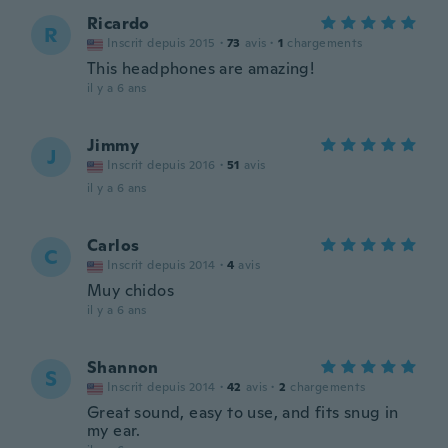
Ricardo
R
Inscrit depuis 2015
·
73
avis
·
1
chargements
This headphones are amazing!
il y a 6 ans
Jimmy
J
Inscrit depuis 2016
·
51
avis
il y a 6 ans
Carlos
C
Inscrit depuis 2014
·
4
avis
Muy chidos
il y a 6 ans
Shannon
S
Inscrit depuis 2014
·
42
avis
·
2
chargements
Great sound, easy to use, and fits snug in
my ear.