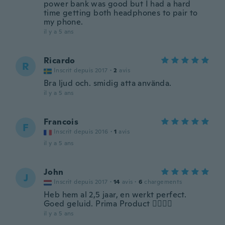
power bank was good but I had a hard
time getting both headphones to pair to
my phone.
il y a 5 ans
Ricardo
R
Inscrit depuis 2017
·
2
avis
Bra ljud och. smidig atta använda.
il y a 5 ans
Francois
F
Inscrit depuis 2016
·
1
avis
il y a 5 ans
John
J
Inscrit depuis 2017
·
14
avis
·
6
chargements
Heb hem al 2,5 jaar, en werkt perfect.
Goed geluid. Prima Product 👍🏽👍🏽
il y a 5 ans