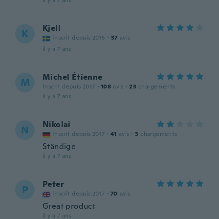
il y a 7 ans
Kjell
K
Inscrit depuis 2015
·
37
avis
il y a 7 ans
Michel Étienne
M
Inscrit depuis 2017
·
108
avis
·
23
chargements
il y a 7 ans
Nikolai
N
Inscrit depuis 2017
·
41
avis
·
3
chargements
Ständige
il y a 7 ans
Peter
P
Inscrit depuis 2017
·
70
avis
Great product
il y a 7 ans