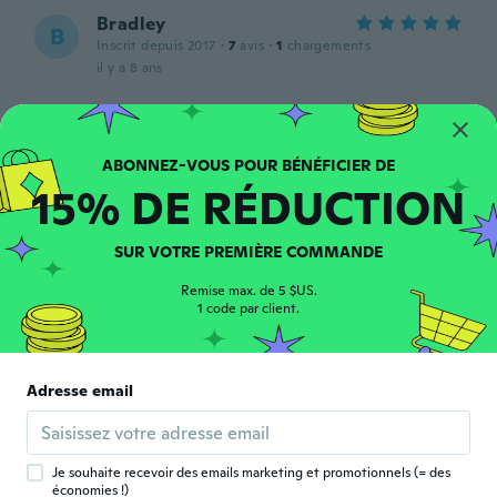
Bradley
B
Inscrit depuis 2017
·
7
avis
·
1
chargements
il y a 8 ans
Jason
J
Inscrit depuis 2018
·
1
avis
il y a 8 ans
15% DE RÉDUCTION
Michael
M
SUR VOTRE PREMIÈRE COMMANDE
Inscrit depuis 2016
·
41
avis
·
3
chargements
il y a 8 ans
Remise max. de 5 $US.
1 code par client.
Ingemar
I
Inscrit depuis 2017
·
1
avis
Adresse email
Smidig lätt att hantera helt okej!
il y a 8 ans
Je souhaite recevoir des emails marketing et promotionnels (= des
James
économies !)