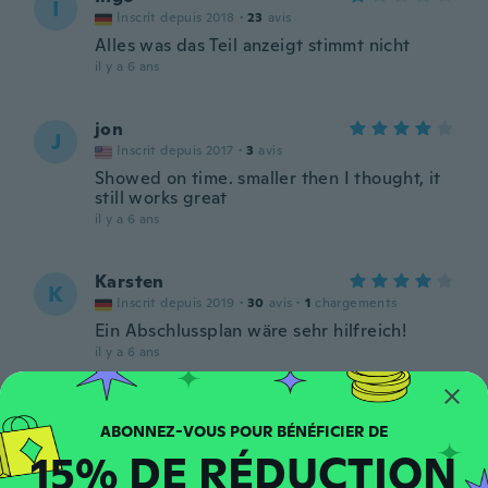
I
Inscrit depuis 2018
·
23
avis
Alles was das Teil anzeigt stimmt nicht
il y a 6 ans
jon
J
Inscrit depuis 2017
·
3
avis
Showed on time. smaller then I thought, it
still works great
il y a 6 ans
Karsten
K
Inscrit depuis 2019
·
30
avis
·
1
chargements
Ein Abschlussplan wäre sehr hilfreich!
il y a 6 ans
ADAM
A
Inscrit depuis 2016
·
24
avis
15% DE RÉDUCTION
Just what i ordered
il y a 6 ans