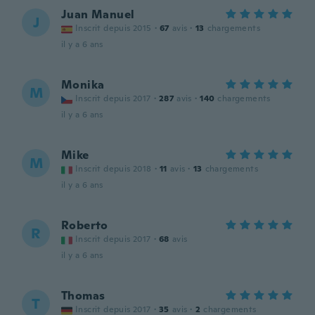
Juan Manuel
J
Inscrit depuis 2015
·
67
avis
·
13
chargements
il y a 6 ans
Monika
M
Inscrit depuis 2017
·
287
avis
·
140
chargements
il y a 6 ans
Mike
M
Inscrit depuis 2018
·
11
avis
·
13
chargements
il y a 6 ans
Roberto
R
Inscrit depuis 2017
·
68
avis
il y a 6 ans
Thomas
T
Inscrit depuis 2017
·
35
avis
·
2
chargements