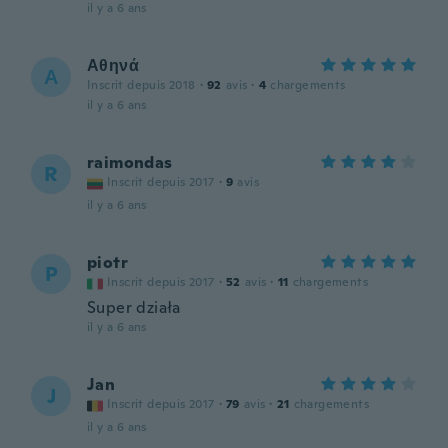
il y a 6 ans
Αθηνά
Α
Inscrit depuis 2018
·
92
avis
·
4
chargements
il y a 6 ans
raimondas
R
Inscrit depuis 2017
·
9
avis
il y a 6 ans
piotr
P
Inscrit depuis 2017
·
52
avis
·
11
chargements
Super działa
il y a 6 ans
Jan
J
Inscrit depuis 2017
·
79
avis
·
21
chargements
il y a 6 ans