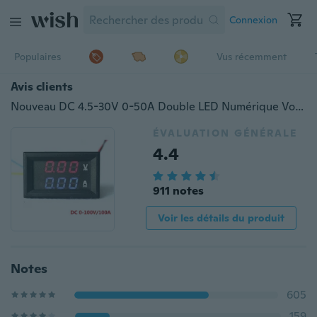
Connexion
Populaires
Vus récemment
Avis clients
Nouveau DC 4.5-30V 0-50A Double LED Numérique Voltmètre Ampèremètre Tension AMP Test de Puissance
ÉVALUATION GÉNÉRALE
4.4
911 notes
Voir les détails du produit
Notes
605
159