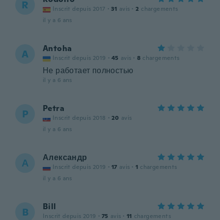
R
Inscrit depuis 2017
·
31
avis
·
2
chargements
il y a 6 ans
Antoha
A
Inscrit depuis 2019
·
45
avis
·
8
chargements
Не работает полностью
il y a 6 ans
Petra
P
Inscrit depuis 2018
·
20
avis
il y a 6 ans
Александр
А
Inscrit depuis 2019
·
17
avis
·
1
chargements
il y a 6 ans
Bill
B
Inscrit depuis 2019
·
75
avis
·
11
chargements