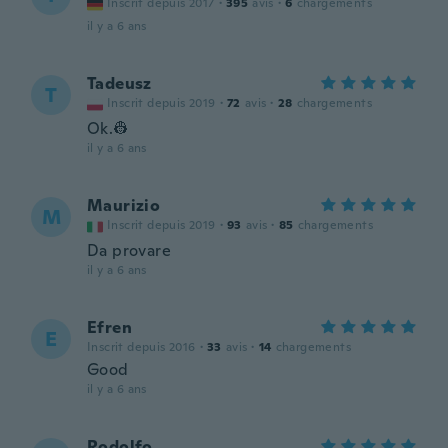
Inscrit depuis 2017
·
395
avis
·
6
chargements
il y a 6 ans
Tadeusz
T
Inscrit depuis 2019
·
72
avis
·
28
chargements
Ok.👷
il y a 6 ans
Maurizio
M
Inscrit depuis 2019
·
93
avis
·
85
chargements
Da provare
il y a 6 ans
Efren
E
Inscrit depuis 2016
·
33
avis
·
14
chargements
Good
il y a 6 ans
Rodolfo