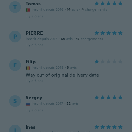
Tomas
T
Inscrit depuis 2016
·
14
avis
·
4
chargements
il y a 6 ans
PIERRE
P
Inscrit depuis 2017
·
64
avis
·
17
chargements
il y a 6 ans
filip
F
Inscrit depuis 2018
·
3
avis
Way out of original delivery date
il y a 6 ans
Sergey
S
Inscrit depuis 2017
·
22
avis
il y a 6 ans
Ines
I