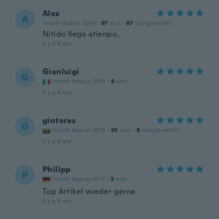
Alex
A
Inscrit depuis 2016
·
97
avis
·
87
chargements
Nitido llego atienpo..
il y a 6 ans
Gianluigi
G
Inscrit depuis 2016
·
8
avis
il y a 6 ans
gintaras
G
Inscrit depuis 2019
·
95
avis
·
9
chargements
il y a 6 ans
Philipp
P
Inscrit depuis 2017
·
3
avis
Top Artikel wieder gerne
il y a 6 ans