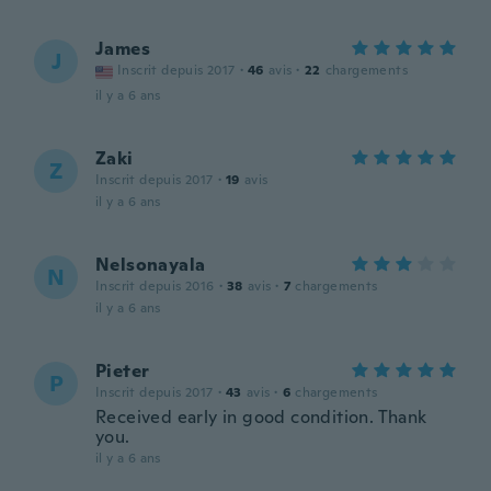
James
J
Inscrit depuis 2017
·
46
avis
·
22
chargements
il y a 6 ans
Zaki
Z
Inscrit depuis 2017
·
19
avis
il y a 6 ans
Nelsonayala
N
Inscrit depuis 2016
·
38
avis
·
7
chargements
il y a 6 ans
Pieter
P
Inscrit depuis 2017
·
43
avis
·
6
chargements
Received early in good condition. Thank
you.
il y a 6 ans