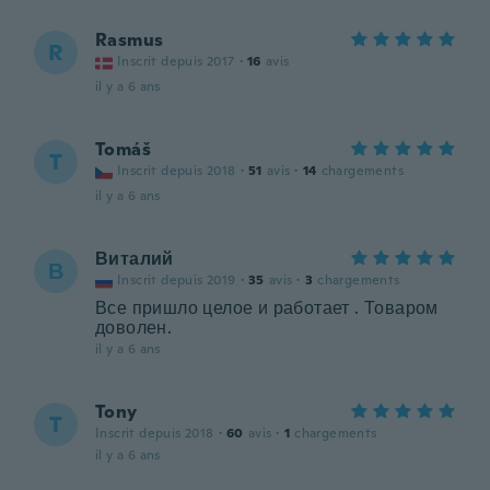
Rasmus
R
Inscrit depuis 2017
·
16
avis
il y a 6 ans
Tomáš
T
Inscrit depuis 2018
·
51
avis
·
14
chargements
il y a 6 ans
Виталий
В
Inscrit depuis 2019
·
35
avis
·
3
chargements
Все пришло целое и работает . Товаром
доволен.
il y a 6 ans
Tony
T
Inscrit depuis 2018
·
60
avis
·
1
chargements
il y a 6 ans