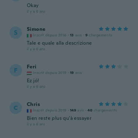
Okay
il y a 6 ans
Simone
S
Inscrit depuis 2016
·
13
avis
·
9
chargements
Tale e quale alla descrizione
il y a 6 ans
Feri
F
Inscrit depuis 2019
·
19
avis
Ez jó!
il y a 6 ans
Chris
C
Inscrit depuis 2019
·
149
avis
·
40
chargements
Bien reste plus qu'à essayer
il y a 6 ans