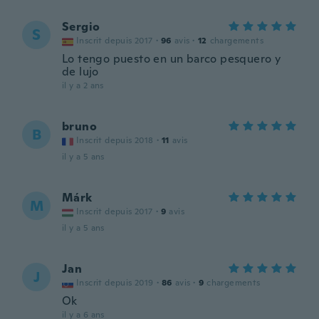
Sergio
S
Inscrit depuis 2017
·
96
avis
·
12
chargements
Lo tengo puesto en un barco pesquero y
de lujo
il y a 2 ans
bruno
B
Inscrit depuis 2018
·
11
avis
il y a 5 ans
Márk
M
Inscrit depuis 2017
·
9
avis
il y a 5 ans
Jan
J
Inscrit depuis 2019
·
86
avis
·
9
chargements
Ok
il y a 6 ans