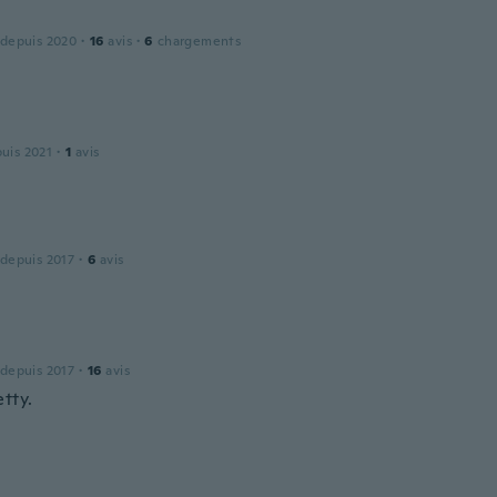
 depuis 2020
·
16
avis
·
6
chargements
puis 2021
·
1
avis
 depuis 2017
·
6
avis
 depuis 2017
·
16
avis
tty.