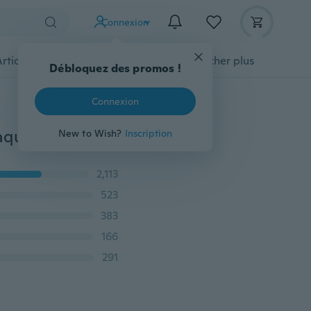
Connexion
Articles pour animaux domestiques
Afficher plus
Débloquez des promos !
Connexion
Shining Lady Jewelry Boucles d'oreilles pendantes plaquées or et topaze Twists
New to Wish?
Inscription
2,113
523
383
166
291