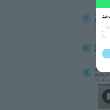
il y a 4 ans
Veroni
Adr
V
Inscrit
Lonely
il y a 4 ans
Malena
M
Inscrit
il y a 4 ans
Gwen
G
Inscrit
il y a 4 ans