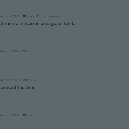
 depuis 2021
·
18
avis
·
1
chargements
altinmi bilmiyorum ama güzel takilar
 depuis 2019
·
16
avis
 depuis 2020
·
83
avis
eceived the item
 depuis 2021
·
15
avis