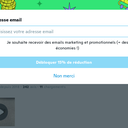
ca
esse email
 depuis 2016
·
2
avis
·
1
chargements
Je souhaite recevoir des emails marketing et promotionnels (= des
économies !)
 depuis 2019
·
3
avis
·
1
chargements
Débloquer 15% de réduction
Non merci
 depuis 2018
·
242
avis
·
11
chargements