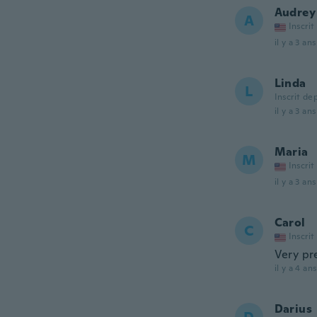
Audrey
A
Inscrit
il y a 3 ans
Linda
L
Inscrit de
il y a 3 ans
Maria
M
Inscrit
il y a 3 ans
Carol
C
Inscrit
Very pre
il y a 4 ans
Darius