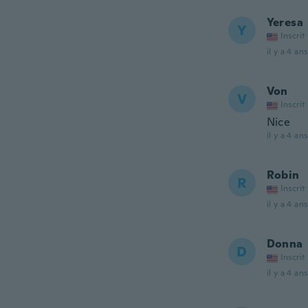
Yeresa
Y
Inscrit
il y a 4 ans
Von
V
Inscrit
Nice
il y a 4 ans
Robin
R
Inscrit
il y a 4 ans
Donna
D
Inscrit
il y a 4 ans