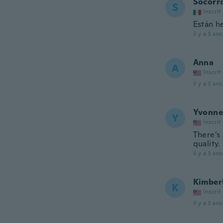
Socorr
S
Inscrit
Están h
il y a 3 ans
Anna
A
Inscrit
il y a 3 ans
Yvonne
Y
Inscrit
There’s 
quality. 
il y a 3 ans
Kimber
K
Inscrit
il y a 3 ans