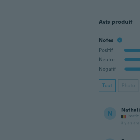
Avis produit
Notes
Positif
Neutre
Négatif
Tout
Photo
Nathal
N
Inscrit
il y a 2 ans