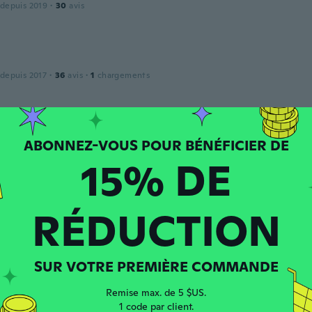
 depuis 2019
·
30
avis
 depuis 2017
·
36
avis
·
1
chargements
nna
 depuis 2020
·
19
avis
15% DE
m
RÉDUCTION
 depuis 2021
·
2
avis
SUR VOTRE PREMIÈRE COMMANDE
 depuis 2021
·
2
avis
Remise max. de 5 $US.
ehr schön aus und dafür bekomme ich viele Komplimente
1 code par client.