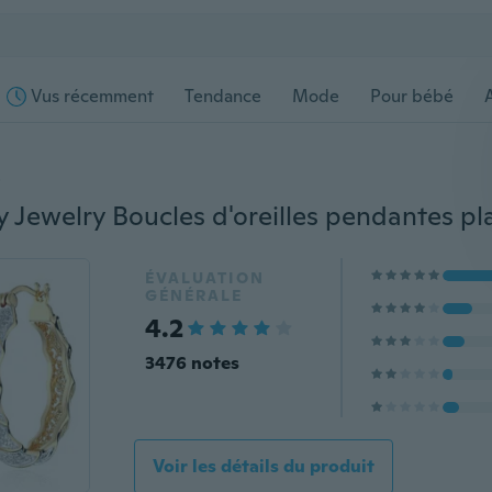
Vus récemment
Tendance
Mode
Pour bébé
s
ÉVALUATION
GÉNÉRALE
4.2
3476 notes
Voir les détails du produit