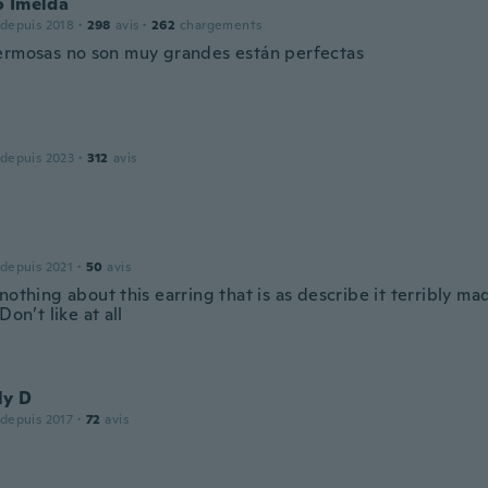
o Imelda
 depuis 2018
·
298
avis
·
262
chargements
ermosas no son muy grandes están perfectas
 depuis 2023
·
312
avis
 depuis 2021
·
50
avis
nothing about this earring that is as describe it terribly m
Don’t like at all
ly D
 depuis 2017
·
72
avis