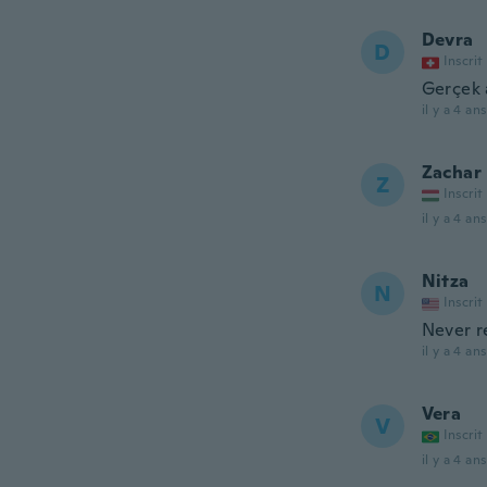
Devra
D
Inscrit
Gerçek 
il y a 4 ans
Zachar
Z
Inscrit
il y a 4 ans
Nitza
N
Inscrit
Never r
il y a 4 ans
Vera
V
Inscrit
il y a 4 ans