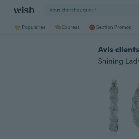
Jump to section
Populaires
Express
Section Promos
Avis client