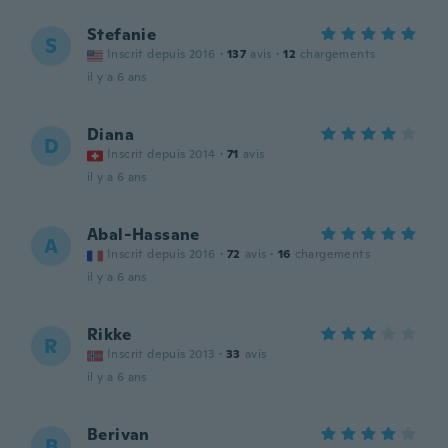
Stefanie
S
Inscrit depuis 2016
·
137
avis
·
12
chargements
il y a 6 ans
Diana
D
Inscrit depuis 2014
·
71
avis
il y a 6 ans
Abal-Hassane
A
Inscrit depuis 2016
·
72
avis
·
16
chargements
il y a 6 ans
Rikke
R
Inscrit depuis 2013
·
33
avis
il y a 6 ans
Berivan
B