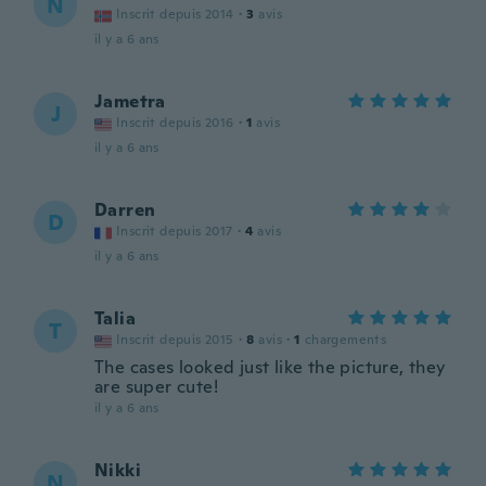
N
Inscrit depuis 2014
·
3
avis
il y a 6 ans
Jametra
J
Inscrit depuis 2016
·
1
avis
il y a 6 ans
Darren
D
Inscrit depuis 2017
·
4
avis
il y a 6 ans
Talia
T
Inscrit depuis 2015
·
8
avis
·
1
chargements
The cases looked just like the picture, they
are super cute!
il y a 6 ans
Nikki
N