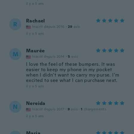
il y a 5 ans
Rachael
R
Inscrit depuis 2016
·
29
avis
il y a 5 ans
Maurée
M
Inscrit depuis 2014
·
5
avis
I love the feel of these bumpers. It was
easier to keep my phone in my pocket
when I didn’t want to carry my purse. I’m
excited to see what I can purchase next.
il y a 5 ans
Nereida
N
Inscrit depuis 2017
·
9
avis
·
1
chargements
il y a 5 ans
Maria