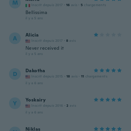
M
Inscrit depuis 2017
·
16
avis
·
5
chargements
Bellissima
il y a 5 ans
Alicia
A
Inscrit depuis 2017
·
8
avis
Never received it
il y a 5 ans
Dakotha
D
Inscrit depuis 2015
·
18
avis
·
11
chargements
il y a 6 ans
Yoskairy
Y
Inscrit depuis 2016
·
2
avis
il y a 6 ans
Niklas