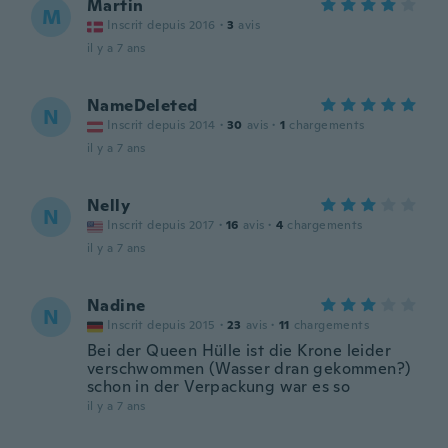
Martin
M
Inscrit depuis 2016
·
3
avis
il y a 7 ans
NameDeleted
N
Inscrit depuis 2014
·
30
avis
·
1
chargements
il y a 7 ans
Nelly
N
Inscrit depuis 2017
·
16
avis
·
4
chargements
il y a 7 ans
Nadine
N
Inscrit depuis 2015
·
23
avis
·
11
chargements
Bei der Queen Hülle ist die Krone leider
verschwommen (Wasser dran gekommen?)
schon in der Verpackung war es so
il y a 7 ans