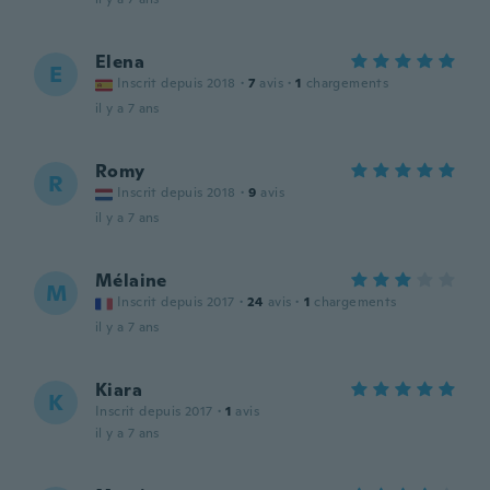
Elena
E
Inscrit depuis 2018
·
7
avis
·
1
chargements
il y a 7 ans
Romy
R
Inscrit depuis 2018
·
9
avis
il y a 7 ans
Mélaine
M
Inscrit depuis 2017
·
24
avis
·
1
chargements
il y a 7 ans
Kiara
K
Inscrit depuis 2017
·
1
avis
il y a 7 ans