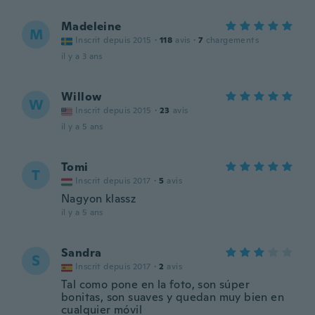
Madeleine
M
Inscrit depuis 2015
·
118
avis
·
7
chargements
il y a 3 ans
Willow
W
Inscrit depuis 2015
·
23
avis
il y a 5 ans
Tomi
T
Inscrit depuis 2017
·
5
avis
Nagyon klassz
il y a 5 ans
Sandra
S
Inscrit depuis 2017
·
2
avis
Tal como pone en la foto, son súper
bonitas, son suaves y quedan muy bien en
cualquier móvil