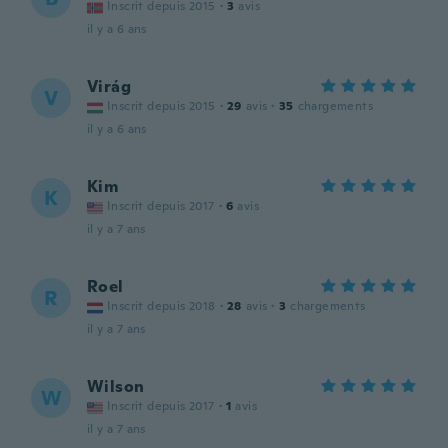
Inscrit depuis 2015
·
3
avis
il y a 6 ans
Virág
V
Inscrit depuis 2015
·
29
avis
·
35
chargements
il y a 6 ans
Kim
K
Inscrit depuis 2017
·
6
avis
il y a 7 ans
Roel
R
Inscrit depuis 2018
·
28
avis
·
3
chargements
il y a 7 ans
Wilson
W
Inscrit depuis 2017
·
1
avis
il y a 7 ans