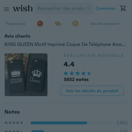
Connexion
Populaires
Vus récemment
Avis clients
KING QUEEN Motif Imprimé Coque De Téléphone Amoureux Couple Dur En Plastique Couverture Arrière Pour iPhone 5S SE / 6 6S / 6 6S Plus / 7/7 Plus / 8/8 Plus, Pour iPhone X
ÉVALUATION GÉNÉRALE
4.4
3852 notes
Voir les détails du produit
Notes
2,642
574