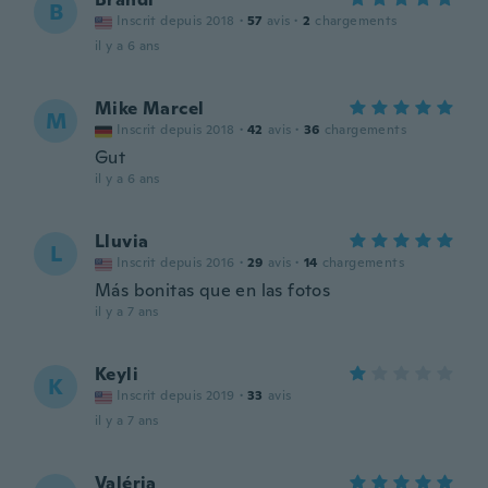
B
Inscrit depuis 2018
·
57
avis
·
2
chargements
il y a 6 ans
Mike Marcel
M
Inscrit depuis 2018
·
42
avis
·
36
chargements
Gut
il y a 6 ans
Lluvia
L
Inscrit depuis 2016
·
29
avis
·
14
chargements
Más bonitas que en las fotos
il y a 7 ans
Keyli
K
Inscrit depuis 2019
·
33
avis
il y a 7 ans
Valéria