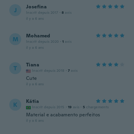
Josefina
J
Inscrit depuis 2017
·
8
avis
il y a 6 ans
Mohamed
M
Inscrit depuis 2020
·
1
avis
il y a 6 ans
Tiana
T
Inscrit depuis 2018
·
7
avis
Cute
il y a 6 ans
Kátia
K
Inscrit depuis 2015
·
19
avis
·
5
chargements
Material e acabamento perfeitos
il y a 6 ans