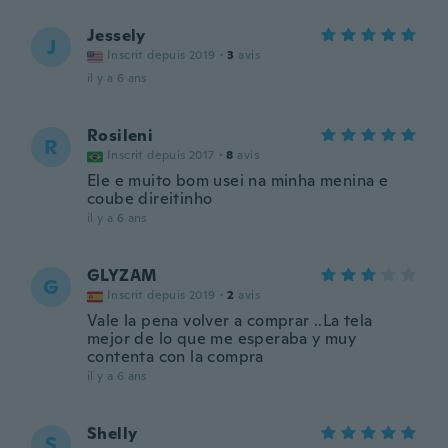
Jessely
J
Inscrit depuis 2019
·
3
avis
il y a 6 ans
Rosileni
R
Inscrit depuis 2017
·
8
avis
Ele e muito bom usei na minha menina e
coube direitinho
il y a 6 ans
GLYZAM
G
Inscrit depuis 2019
·
2
avis
Vale la pena volver a comprar ..La tela
mejor de lo que me esperaba y muy
contenta con la compra
il y a 6 ans
Shelly
S