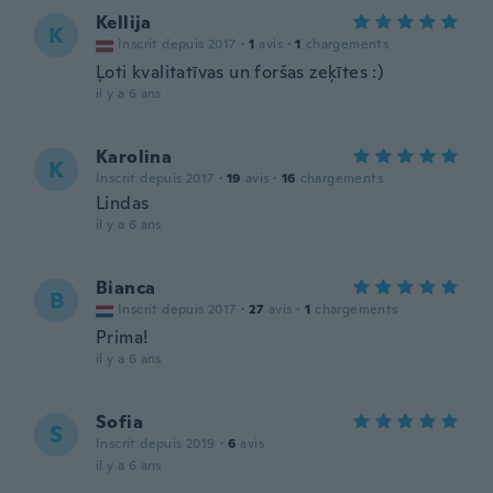
Kellija
K
Inscrit depuis 2017
·
1
avis
·
1
chargements
Ļoti kvalitatīvas un foršas zeķītes :)
il y a 6 ans
Karolina
K
Inscrit depuis 2017
·
19
avis
·
16
chargements
Lindas
il y a 6 ans
Bianca
B
Inscrit depuis 2017
·
27
avis
·
1
chargements
Prima!
il y a 6 ans
Sofia
S
Inscrit depuis 2019
·
6
avis
il y a 6 ans