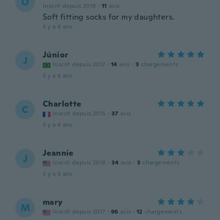
O
Inscrit depuis 2019
·
11
avis
Soft fitting socks for my daughters.
il y a 6 ans
Júnior
J
Inscrit depuis 2017
·
14
avis
·
3
chargements
il y a 6 ans
Charlotte
C
Inscrit depuis 2015
·
37
avis
il y a 6 ans
Jeannie
J
Inscrit depuis 2018
·
34
avis
·
3
chargements
il y a 6 ans
mary
M
Inscrit depuis 2017
·
96
avis
·
12
chargements