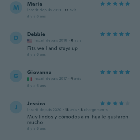
Maria
M
Inscrit depuis 2019
·
17
avis
il y a 6 ans
Debbie
D
Inscrit depuis 2018
·
6
avis
Fits well and stays up
il y a 6 ans
Giovanna
G
Inscrit depuis 2017
·
4
avis
il y a 6 ans
Jessica
J
Inscrit depuis 2020
·
13
avis
·
3
chargements
Muy lindos y cómodos a mi hija le gustaron
mucho
il y a 6 ans