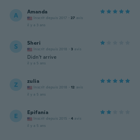
Amanda
A
Inscrit depuis 2017
·
27
avis
il y a 3 ans
Sheri
S
Inscrit depuis 2018
·
3
avis
Didn't arrive
il y a 5 ans
zulia
Z
Inscrit depuis 2018
·
12
avis
il y a 5 ans
Epifanía
E
Inscrit depuis 2015
·
4
avis
il y a 5 ans