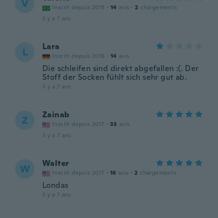
V
Inscrit depuis 2018
·
14
avis
·
2
chargements
il y a 7 ans
Lara
L
Inscrit depuis 2016
·
14
avis
Die schleifen sind direkt abgefallen :(. Der
Stoff der Socken fühlt sich sehr gut ab.
il y a 7 ans
Zainab
Z
Inscrit depuis 2017
·
33
avis
il y a 7 ans
Walter
W
Inscrit depuis 2017
·
16
avis
·
2
chargements
Londas
il y a 7 ans