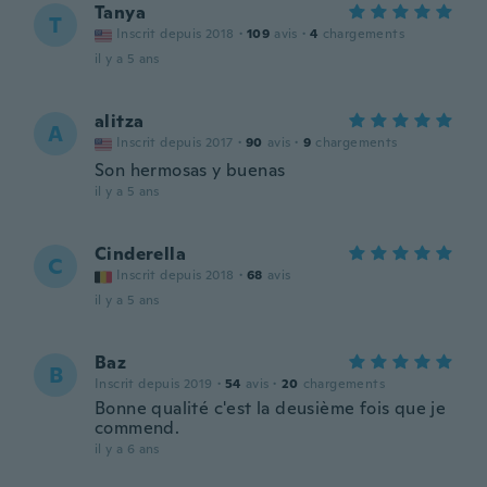
Tanya
T
Inscrit depuis 2018
·
109
avis
·
4
chargements
il y a 5 ans
alitza
A
Inscrit depuis 2017
·
90
avis
·
9
chargements
Son hermosas y buenas
il y a 5 ans
Cinderella
C
Inscrit depuis 2018
·
68
avis
il y a 5 ans
Baz
B
Inscrit depuis 2019
·
54
avis
·
20
chargements
Bonne qualité c'est la deusième fois que je
commend.
il y a 6 ans