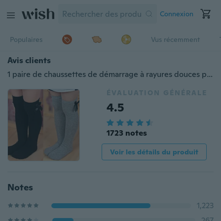
Connexion
Populaires
Vus récemment
Avis clients
1 paire de chaussettes de démarrage à rayures douces princesse Bowknot pour fille pour enfants chaussettes chaudes au genou d'hiver
ÉVALUATION GÉNÉRALE
4.5
1723 notes
Voir les détails du produit
Notes
1,223
267