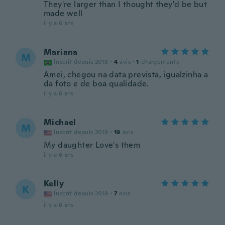
They're larger than I thought they'd be but
made well
il y a 6 ans
Mariana
M
Inscrit depuis 2018
·
4
avis
·
1
chargements
Amei, chegou na data prevista, igualzinha a
da foto e de boa qualidade.
il y a 6 ans
Michael
M
Inscrit depuis 2019
·
19
avis
My daughter Love's them
il y a 6 ans
Kelly
K
Inscrit depuis 2018
·
7
avis
il y a 6 ans