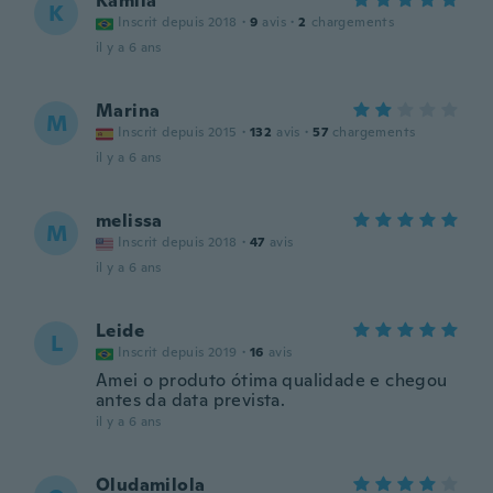
Kamila
K
Inscrit depuis 2018
·
9
avis
·
2
chargements
il y a 6 ans
Marina
M
Inscrit depuis 2015
·
132
avis
·
57
chargements
il y a 6 ans
melissa
M
Inscrit depuis 2018
·
47
avis
il y a 6 ans
Leide
L
Inscrit depuis 2019
·
16
avis
Amei o produto ótima qualidade e chegou
antes da data prevista.
il y a 6 ans
Oludamilola