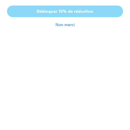
Daniele
D
Débloquer 15% de réduction
Inscrit depuis 2012
·
78
avis
·
14
chargements
il y a 7 ans
Non merci
Trinae
T
Inscrit depuis 2016
·
7
avis
il y a 7 ans
Desiree
D
Inscrit depuis 2014
·
24
avis
il y a 7 ans
Julie
J
Inscrit depuis 2016
·
17
avis
il y a 7 ans
Patricia
P
Inscrit depuis 2019
·
21
avis