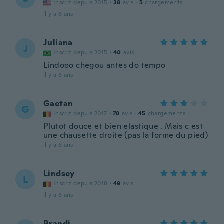
Inscrit depuis 2015
·
38
avis
·
5
chargements
il y a 6 ans
Juliana
J
Inscrit depuis 2015
·
40
avis
Lindooo chegou antes do tempo
il y a 6 ans
Gaetan
G
Inscrit depuis 2017
·
78
avis
·
45
chargements
Plutot douce et bien elastique . Mais c est
une chausette droite (pas la forme du pied)
il y a 6 ans
Lindsey
L
Inscrit depuis 2018
·
49
avis
il y a 6 ans
Brandi