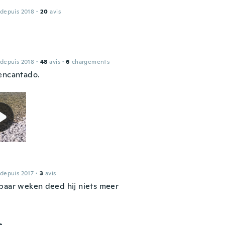
 depuis 2018
·
20
avis
 depuis 2018
·
48
avis
·
6
chargements
encantado.
 depuis 2017
·
3
avis
paar weken deed hij niets meer
n