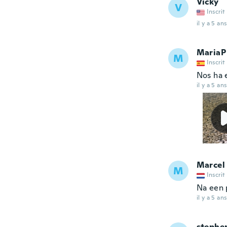
Vicky
V
Inscrit
il y a 5 ans
MariaP
M
Inscrit
Nos ha 
il y a 5 ans
Marcel
M
Inscrit
Na een 
il y a 5 ans
stephe