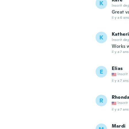
K
Inscrit de
Great v
il y a 6 ans
Kather
K
Inscrit de
Works w
il y a 7 ans
Elias
E
Inscrit
il y a 7 ans
Rhond
R
Inscrit
il y a 7 ans
Mardi