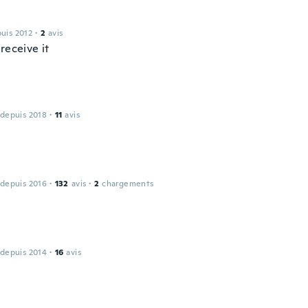
puis 2012
·
2
avis
receive it
 depuis 2018
·
11
avis
 depuis 2016
·
132
avis
·
2
chargements
 depuis 2014
·
16
avis