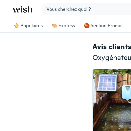
Jump to section
Populaires
Express
Section Promos
Avis client