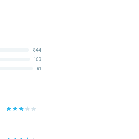
844
103
91