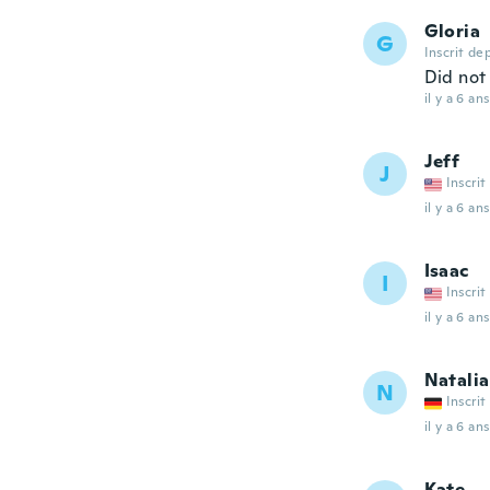
Gloria
G
Inscrit de
Did not 
il y a 6 ans
Jeff
J
Inscrit
il y a 6 ans
Isaac
I
Inscrit
il y a 6 ans
Natalia
N
Inscrit
il y a 6 ans
Kate