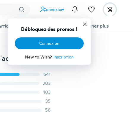
Connexion
Articles pour animaux domestiques
Afficher plus
Débloquez des promos !
Connexion
Oxygénateur d'aérateur d'eau de pompe à oxygène d'aquarium d'énergie solaire de 2L/min + aérateur d'étang de pierre d'air
New to Wish?
Inscription
641
203
103
35
56