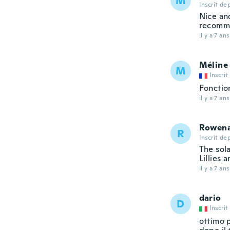
M
Inscrit de
Nice and
recomm
il y a 7 ans
Méline
M
Inscrit
Fonctio
il y a 7 ans
Rowen
R
Inscrit de
The sol
Lillies a
il y a 7 ans
dario
D
Inscrit
ottimo p