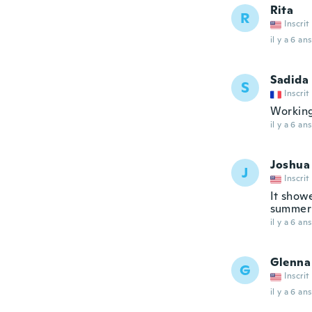
Rita
R
Inscrit
il y a 6 ans
Sadida
S
Inscrit
Working
il y a 6 ans
Joshua
J
Inscrit
It show
summer
il y a 6 ans
Glenna
G
Inscrit
il y a 6 ans