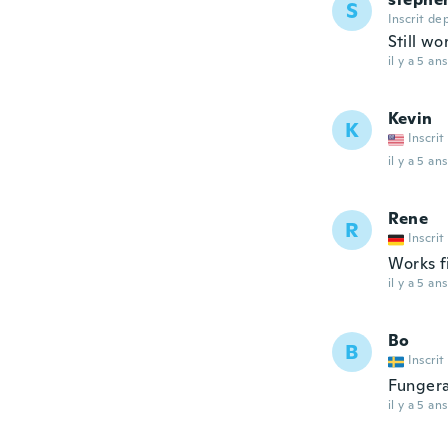
S
Inscrit de
Still wo
il y a 5 ans
Kevin
K
Inscrit
il y a 5 ans
Rene
R
Inscrit
Works f
il y a 5 ans
Bo
B
Inscrit
Fungera
il y a 5 ans