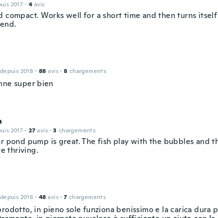
puis 2017
·
4
avis
 compact. Works well for a short time and then turns itself
end.
 depuis 2018
·
88
avis
·
8
chargements
nne super bien
a
puis 2017
·
27
avis
·
3
chargements
ar pond pump is great. The fish play with the bubbles and 
re thriving.
 depuis 2016
·
48
avis
·
7
chargements
rodotto, in pieno sole funziona benissimo e la carica dura 