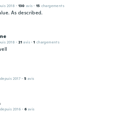
puis 2018
·
130
avis
·
15
chargements
alue. As described.
ine
puis 2018
·
21
avis
·
1
chargements
ell
 depuis 2017
·
5
avis
a
 depuis 2016
·
6
avis