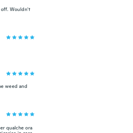
 off. Wouldn't
the weed and
per qualche ora