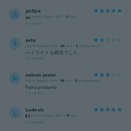
добри
Д
Inscrit depuis 2021
·
2
avis
il y a 5 ans
sato
S
Inscrit depuis 2018
·
44
avis
·
3
chargements
ハイライトも残念でした
il y a 6 ans
nelson javier
N
Inscrit depuis 2018
·
16
avis
·
5
chargements
Falta probarlo
il y a 6 ans
Ludovic
L
Inscrit depuis 2015
·
11
avis
il y a 6 ans