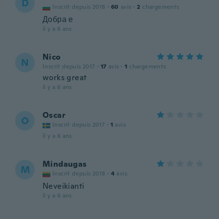
D
Inscrit depuis 2018
·
60
avis
·
2
chargements
Добра е
il y a 6 ans
Nico
N
Inscrit depuis 2017
·
17
avis
·
1
chargements
works great
il y a 6 ans
Oscar
O
Inscrit depuis 2017
·
1
avis
il y a 6 ans
Mindaugas
M
Inscrit depuis 2018
·
4
avis
Neveikianti
il y a 6 ans