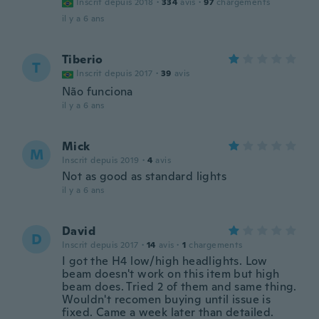
Inscrit depuis 2018
·
334
avis
·
97
chargements
il y a 6 ans
Tiberio
T
Inscrit depuis 2017
·
39
avis
Não funciona
il y a 6 ans
Mick
M
Inscrit depuis 2019
·
4
avis
Not as good as standard lights
il y a 6 ans
David
D
Inscrit depuis 2017
·
14
avis
·
1
chargements
I got the H4 low/high headlights. Low
beam doesn't work on this item but high
beam does. Tried 2 of them and same thing.
Wouldn't recomen buying until issue is
fixed. Came a week later than detailed.