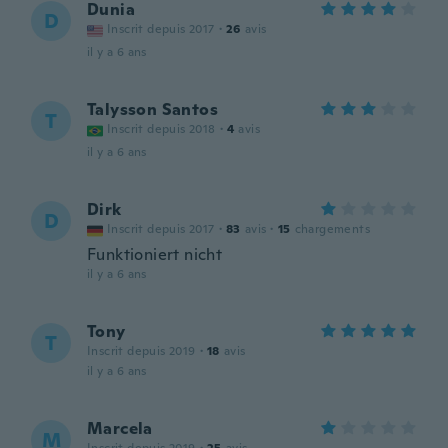
Dunia
D
Inscrit depuis 2017
·
26
avis
il y a 6 ans
Talysson Santos
T
Inscrit depuis 2018
·
4
avis
il y a 6 ans
Dirk
D
Inscrit depuis 2017
·
83
avis
·
15
chargements
Funktioniert nicht
il y a 6 ans
Tony
T
Inscrit depuis 2019
·
18
avis
il y a 6 ans
Marcela
M