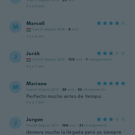
Inscrit depuis 2019
·
25
avis
il y a 6 ans
Marcell
M
Inscrit depuis 2016
·
8
avis
il y a 6 ans
Jurák
J
Inscrit depuis 2015
·
120
avis
·
1
chargements
il y a 7 ans
Mariano
M
Inscrit depuis 2017
·
39
avis
·
32
chargements
Perfecto mucho antes de tiempo.
il y a 7 ans
Jurgen
J
Inscrit depuis 2017
·
199
avis
·
21
chargements
demora mucho la llegada pero yo siempre