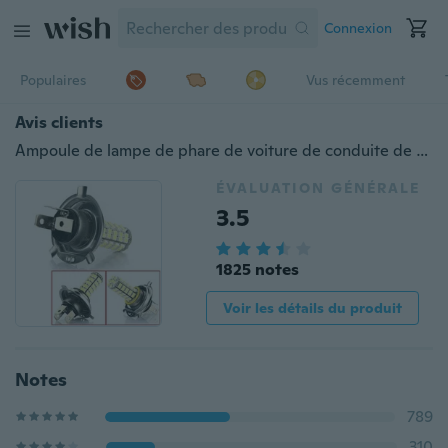
Connexion
Populaires
Vus récemment
Avis clients
Ampoule de lampe de phare de voiture de conduite de queue de brouillard super lumineuse H4 LED
ÉVALUATION GÉNÉRALE
3.5
1825 notes
Voir les détails du produit
Notes
789
310