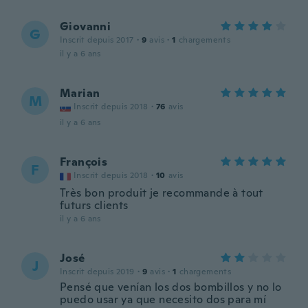
Giovanni
G
Inscrit depuis 2017
·
9
avis
·
1
chargements
il y a 6 ans
Marian
M
Inscrit depuis 2018
·
76
avis
il y a 6 ans
François
F
Inscrit depuis 2018
·
10
avis
Très bon produit je recommande à tout
futurs clients
il y a 6 ans
José
J
Inscrit depuis 2019
·
9
avis
·
1
chargements
Pensé que venían los dos bombillos y no lo
puedo usar ya que necesito dos para mí