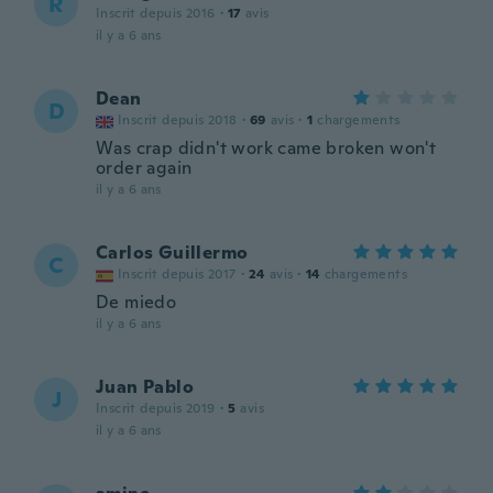
R
Inscrit depuis 2016
·
17
avis
il y a 6 ans
Dean
D
Inscrit depuis 2018
·
69
avis
·
1
chargements
Was crap didn't work came broken won't
order again
il y a 6 ans
Carlos Guillermo
C
Inscrit depuis 2017
·
24
avis
·
14
chargements
De miedo
il y a 6 ans
Juan Pablo
J
Inscrit depuis 2019
·
5
avis
il y a 6 ans