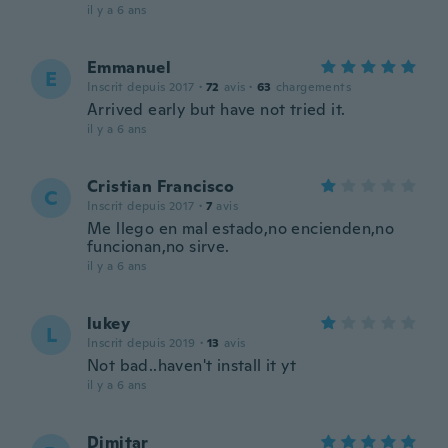
il y a 6 ans
Emmanuel
E
Inscrit depuis 2017
·
72
avis
·
63
chargements
Arrived early but have not tried it.
il y a 6 ans
Cristian Francisco
C
Inscrit depuis 2017
·
7
avis
Me llego en mal estado,no encienden,no
funcionan,no sirve.
il y a 6 ans
lukey
L
Inscrit depuis 2019
·
13
avis
Not bad..haven't install it yt
il y a 6 ans
Dimitar