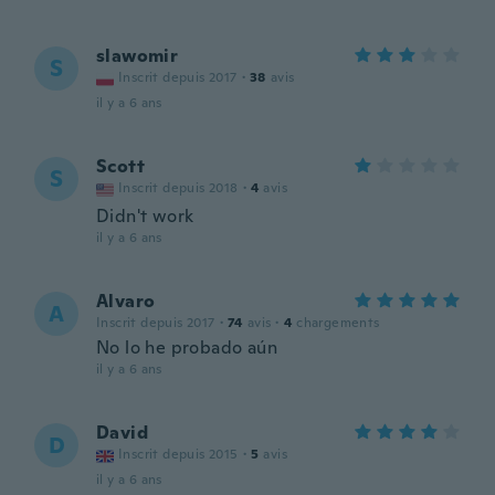
slawomir
S
Inscrit depuis 2017
·
38
avis
il y a 6 ans
Scott
S
Inscrit depuis 2018
·
4
avis
Didn't work
il y a 6 ans
Alvaro
A
Inscrit depuis 2017
·
74
avis
·
4
chargements
No lo he probado aún
il y a 6 ans
David
D
Inscrit depuis 2015
·
5
avis
il y a 6 ans