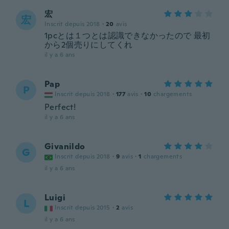
宏
宏
Inscrit depuis 2018
·
20
avis
1pcとは１つとは認識できなかったので 最初
から2個売りにしてくれ
il y a 6 ans
Pap
P
Inscrit depuis 2018
·
177
avis
·
10
chargements
Perfect!
il y a 6 ans
Givanildo
G
Inscrit depuis 2018
·
9
avis
·
1
chargements
il y a 6 ans
Luigi
L
Inscrit depuis 2015
·
2
avis
il y a 6 ans