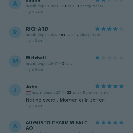
amine
A
Inscrit depuis 2019
·
30
avis
·
3
chargements
il y a 6 ans
RICHARD
R
Inscrit depuis 2017
·
64
avis
·
2
chargements
il y a 6 ans
Mitchell
M
Inscrit depuis 2017
·
17
avis
il y a 6 ans
John
J
Inscrit depuis 2017
·
22
avis
·
8
chargements
Net geleverd . Morgen er in zetten
il y a 6 ans
AUGUSTO CEZAR M FALC
A
AO