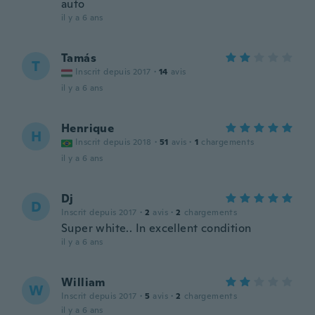
auto
il y a 6 ans
Tamás
T
Inscrit depuis 2017
·
14
avis
il y a 6 ans
Henrique
H
Inscrit depuis 2018
·
51
avis
·
1
chargements
il y a 6 ans
Dj
D
Inscrit depuis 2017
·
2
avis
·
2
chargements
Super white.. In excellent condition
il y a 6 ans
William
W
Inscrit depuis 2017
·
5
avis
·
2
chargements
il y a 6 ans