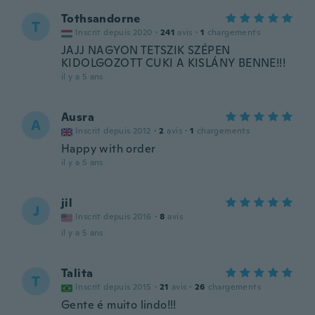
Tothsandorne
T
Inscrit depuis 2020
·
241
avis
·
1
chargements
JAJJ NAGYON TETSZIK SZÉPEN
KIDOLGOZOTT CUKI A KISLÁNY BENNE!!!
il y a 5 ans
Ausra
A
Inscrit depuis 2012
·
2
avis
·
1
chargements
Happy with order
il y a 5 ans
jil
J
Inscrit depuis 2016
·
8
avis
il y a 5 ans
Talita
T
Inscrit depuis 2015
·
21
avis
·
26
chargements
Gente é muito lindo!!!