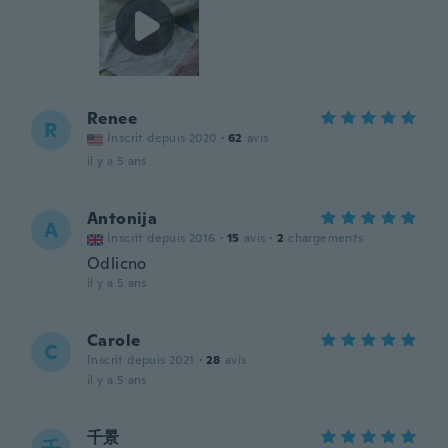
Renee
R
Inscrit depuis 2020
·
62
avis
il y a 5 ans
Antonija
A
Inscrit depuis 2016
·
15
avis
·
2
chargements
Odlicno
il y a 5 ans
Carole
C
Inscrit depuis 2021
·
28
avis
il y a 5 ans
千景