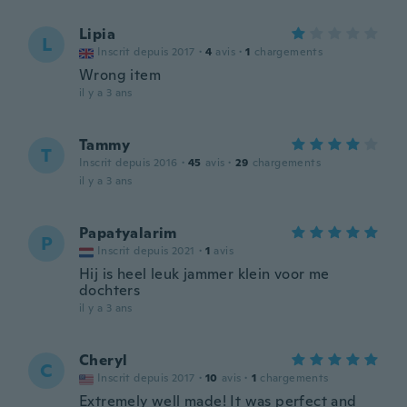
Lipia
L
Inscrit depuis 2017
·
4
avis
·
1
chargements
Wrong item
il y a 3 ans
Tammy
T
Inscrit depuis 2016
·
45
avis
·
29
chargements
il y a 3 ans
Papatyalarim
P
Inscrit depuis 2021
·
1
avis
Hij is heel leuk jammer klein voor me
dochters
il y a 3 ans
Cheryl
C
Inscrit depuis 2017
·
10
avis
·
1
chargements
Extremely well made! It was perfect and