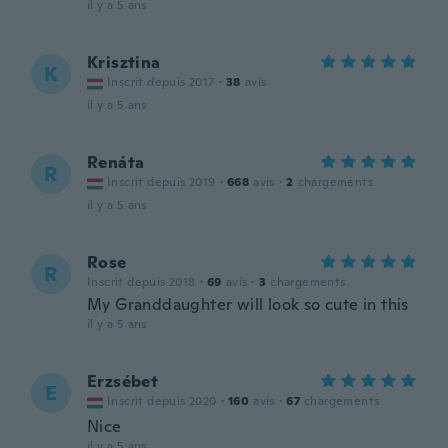
il y a 5 ans
Krisztina
K
Inscrit depuis 2017
·
38
avis
il y a 5 ans
Renáta
R
Inscrit depuis 2019
·
668
avis
·
2
chargements
il y a 5 ans
Rose
R
Inscrit depuis 2018
·
69
avis
·
3
chargements
My Granddaughter will look so cute in this
il y a 5 ans
Erzsébet
E
Inscrit depuis 2020
·
160
avis
·
67
chargements
Nice
il y a 5 ans