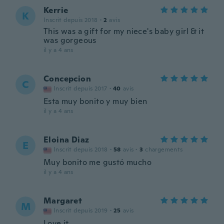
Kerrie
K
Inscrit depuis 2018
·
2
avis
This was a gift for my niece's baby girl & it
was gorgeous
il y a 4 ans
Concepcion
C
Inscrit depuis 2017
·
40
avis
Esta muy bonito y muy bien
il y a 4 ans
Eloina Diaz
E
Inscrit depuis 2018
·
58
avis
·
3
chargements
Muy bonito me gustó mucho
il y a 4 ans
Margaret
M
Inscrit depuis 2019
·
25
avis
Love it