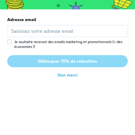
Edit
E
Inscrit depuis 2019
·
377
avis
·
88
chargements
Adresse email
Alacsony hőfokon mostam. A csipke és a
tüll mégis elveszítette szép rózsaszín
színét, teljesen kifehéredett.
il y a 5 ans
Je souhaite recevoir des emails marketing et promotionnels (= des
économies !)
Beáta
B
Débloquer 15% de réduction
Inscrit depuis 2017
·
433
avis
·
28
chargements
il y a 5 ans
Non merci
Марина
М
Inscrit depuis 2021
·
1
avis
il y a 5 ans
Lucy
L
Inscrit depuis 2014
·
112
avis
·
6
chargements
il y a 5 ans