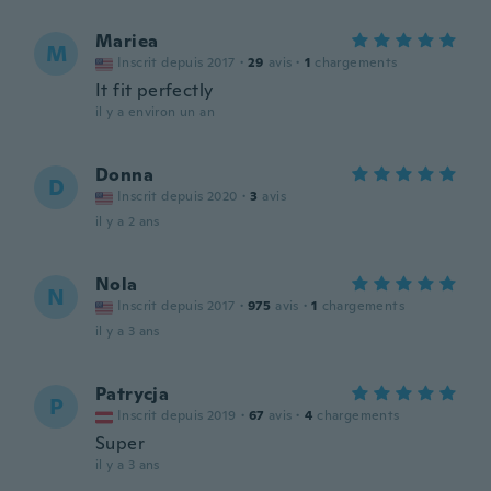
Mariea
M
Inscrit depuis 2017
·
29
avis
·
1
chargements
It fit perfectly
il y a environ un an
Donna
D
Inscrit depuis 2020
·
3
avis
il y a 2 ans
Nola
N
Inscrit depuis 2017
·
975
avis
·
1
chargements
il y a 3 ans
Patrycja
P
Inscrit depuis 2019
·
67
avis
·
4
chargements
Super
il y a 3 ans