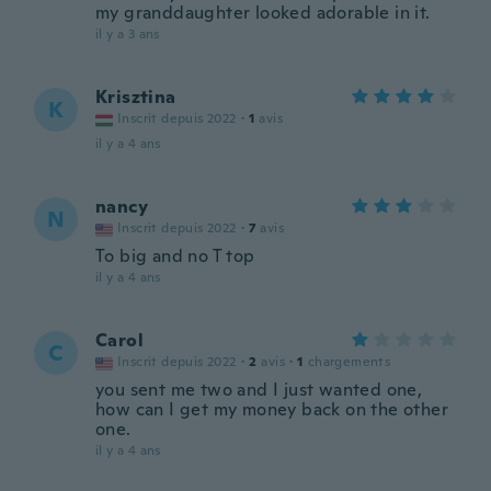
my granddaughter looked adorable in it.
il y a 3 ans
Krisztina
K
Inscrit depuis 2022
·
1
avis
il y a 4 ans
nancy
N
Inscrit depuis 2022
·
7
avis
To big and no T top
il y a 4 ans
Carol
C
Inscrit depuis 2022
·
2
avis
·
1
chargements
you sent me two and I just wanted one,
how can I get my money back on the other
one.
il y a 4 ans