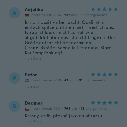
Anjelika
A
Inscrit depuis 2014
·
192
avis
·
33
chargements
Ich bin positiv überrascht! Qualität ist
einfach spitze und sieht sehr niedlich aus.
Farbe ist leider nicht so hell wie
abgebildet aber das ist nicht tragisch. Die
Größe entspricht der normalen
(Trage-)Größe. Schnelle Lieferung. Klare
Kaufempfehlung!
il y a 3 ans
Petar
P
Inscrit depuis 2019
·
42
avis
·
31
chargements
il y a 3 ans
Dagmar
D
Inscrit depuis 2018
·
768
avis
·
13
chargements
Krásný setík, přesně jako na obrázku
il y a 3 ans