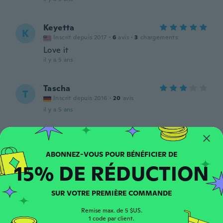
Keyetta
K
Inscrit depuis 2017
·
6
avis
·
3
chargements
Love it
il y a 5 ans
Tascha
T
Inscrit depuis 2016
·
20
avis
il y a 5 ans
dominique
D
Inscrit depuis 2016
·
22
avis
il y a 5 ans
15% DE RÉDUCTION
Pamela
P
SUR VOTRE PREMIÈRE COMMANDE
Inscrit depuis 2021
·
13
avis
il y a 5 ans
Remise max. de 5 $US.
1 code par client.