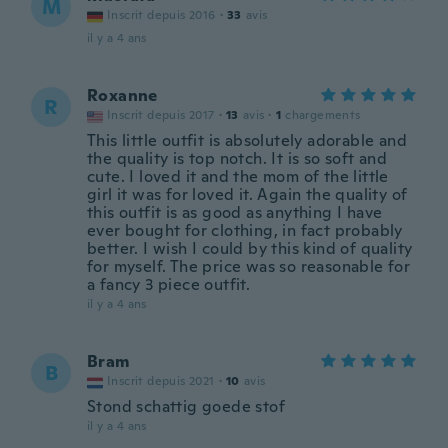
M
Inscrit depuis 2016
·
33
avis
il y a 4 ans
Roxanne
R
Inscrit depuis 2017
·
13
avis
·
1
chargements
This little outfit is absolutely adorable and
the quality is top notch. It is so soft and
cute. I loved it and the mom of the little
girl it was for loved it. Again the quality of
this outfit is as good as anything I have
ever bought for clothing, in fact probably
better. I wish I could by this kind of quality
for myself. The price was so reasonable for
a fancy 3 piece outfit.
il y a 4 ans
Bram
B
Inscrit depuis 2021
·
10
avis
Stond schattig goede stof
il y a 4 ans