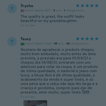
Trysha
T
Inscrit depuis 2017
·
5
avis
·
1
chargements
The quality is great, the outfit looks
beautiful on my granddaughter.
il y a 5 ans
Tassy
T
Inscrit depuis 2020
·
44
avis
·
38
chargements
Gostaria de agradecer o produto chegou
muito bem embalado, muito antes da data
prevista, a previsão era para 01/09/21 e
chegou dia 14/08/21, enviaram com uns
adesivos para colar na roupa, é um produto
de ótima qualidade, o material é jeans com
lycra, a blusa tbm é de ótima qualidade, o
acabamento da renda é super lindo, é só
uma pena que a calça não seja tão larga e a
criança é gordinha, comprei para dar de
presente, amei muito, super lindo.🥰😍
il y a 5 ans