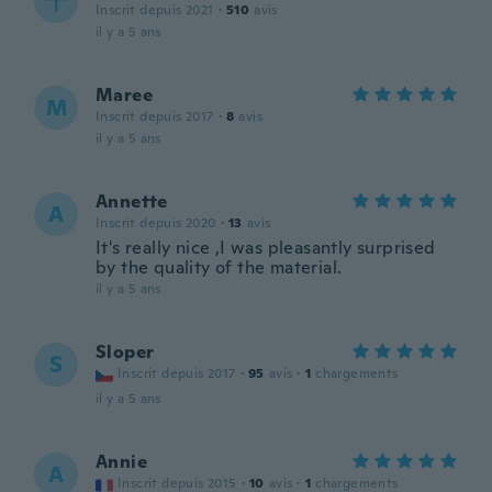
千
Inscrit depuis 2021
·
510
avis
il y a 5 ans
Maree
M
Inscrit depuis 2017
·
8
avis
il y a 5 ans
Annette
A
Inscrit depuis 2020
·
13
avis
It's really nice ,I was pleasantly surprised
by the quality of the material.
il y a 5 ans
Sloper
S
Inscrit depuis 2017
·
95
avis
·
1
chargements
il y a 5 ans
Annie
A
Inscrit depuis 2015
·
10
avis
·
1
chargements