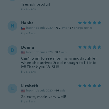
Très joli produit
il y a 5 ans
Hanka
H
Inscrit depuis 2020
·
732
avis
·
57
chargements
il y a 5 ans
Donna
D
Inscrit depuis 2020
·
125
avis
Can't wait to see it on my granddaughter
when she arrives & old enough to fit into
it!! Thank you WISH!!
il y a 5 ans
Lizabeth
L
Inscrit depuis 2020
·
46
avis
So cute, made very well!
il y a 5 ans