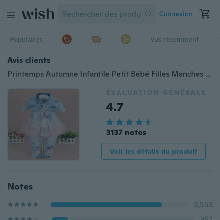
Connexion
Populaires
Vus récemment
Avis clients
Printemps Automne Infantile Petit Bébé Filles Manches Longues T-shirt Veste En Jean Jeans Pantalon 3 Pièces Ensembles
ÉVALUATION GÉNÉRALE
4.7
3137 notes
Voir les détails du produit
Notes
2,553
352