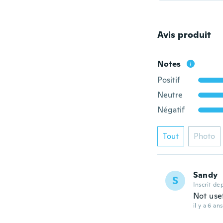
Avis produit
Notes
Positif
Neutre
Négatif
Tout
Photo
Sandy
S
Inscrit de
Not usef
il y a 6 ans