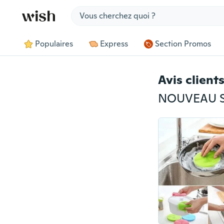
Jump to section
Populaires
Express
Section Promos
Avis client