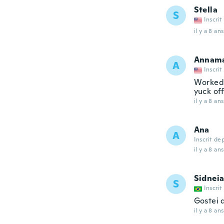
Stella
S
Inscrit
il y a 8 ans
Annama
A
Inscrit
Worked 
yuck of
il y a 8 ans
Ana
A
Inscrit de
il y a 8 ans
Sidnei
S
Inscrit
Gostei 
il y a 8 ans