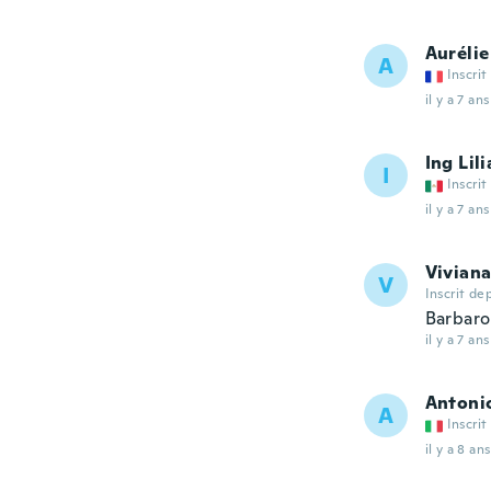
Aurélie
A
Inscrit
il y a 7 ans
Ing Lil
I
Inscrit
il y a 7 ans
Vivian
V
Inscrit de
Barbaro!
il y a 7 ans
Antoni
A
Inscrit
il y a 8 ans