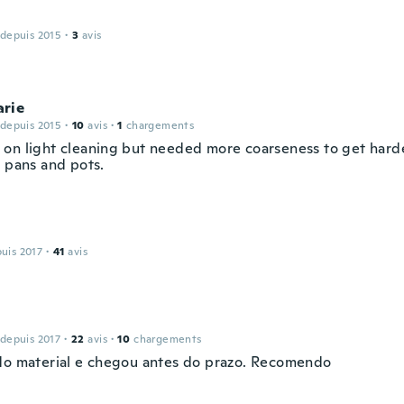
 depuis 2015
·
3
avis
rie
 depuis 2015
·
10
avis
·
1
chargements
on light cleaning but needed more coarseness to get hard
f pans and pots.
puis 2017
·
41
avis
a
 depuis 2017
·
22
avis
·
10
chargements
do material e chegou antes do prazo. Recomendo