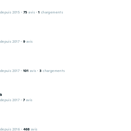
 depuis 2015
·
75
avis
·
1
chargements
 depuis 2017
·
9
avis
 depuis 2017
·
101
avis
·
3
chargements
a
 depuis 2017
·
7
avis
 depuis 2016
·
468
avis