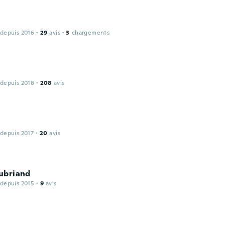
 depuis 2016
·
29
avis
·
3
chargements
 depuis 2018
·
208
avis
 depuis 2017
·
20
avis
ubriand
 depuis 2015
·
9
avis