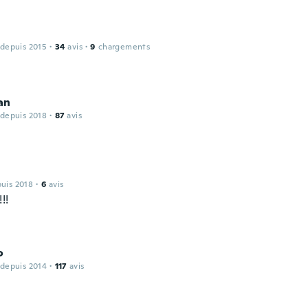
 depuis 2015
·
34
avis
·
9
chargements
ian
 depuis 2018
·
87
avis
a
puis 2018
·
6
avis
!!
o
 depuis 2014
·
117
avis