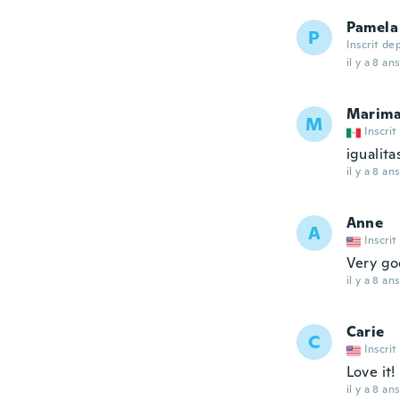
Pamela
P
Inscrit de
il y a 8 ans
Marima
M
Inscrit
igualita
il y a 8 ans
Anne
A
Inscrit
Very goo
il y a 8 ans
Carie
C
Inscrit
Love it!
il y a 8 ans