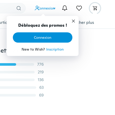
Connexion
Articles pour animaux domestiques
Afficher plus
Débloquez des promos !
Connexion
NOUVEAU Silicone lave-vaisselle éponge épurateur nettoyage outils de cuisine antibactériens
New to Wish?
Inscription
776
219
136
63
69