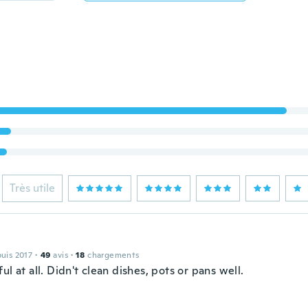
Très utile
puis 2017
·
49
avis
·
18
chargements
ul at all. Didn't clean dishes, pots or pans well.