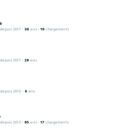
a
 depuis 2017
·
36
avis
·
19
chargements
 depuis 2017
·
28
avis
 depuis 2015
·
6
avis
e
 depuis 2013
·
85
avis
·
17
chargements