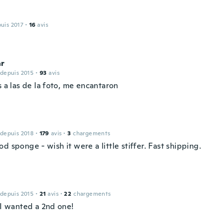
puis 2017
·
16
avis
r
 depuis 2015
·
93
avis
s a las de la foto, me encantaron
 depuis 2018
·
179
avis
·
3
chargements
d sponge - wish it were a little stiffer. Fast shipping.
 depuis 2015
·
21
avis
·
22
chargements
 I wanted a 2nd one!