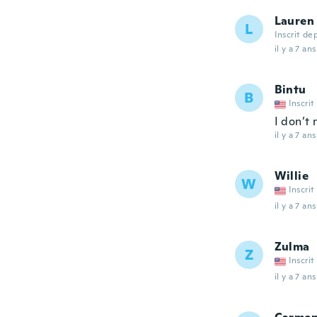
Lauren
L
Inscrit de
il y a 7 ans
Bintu
B
Inscrit
I don’t 
il y a 7 ans
Willie
W
Inscrit
il y a 7 ans
Zulma
Z
Inscrit
il y a 7 ans