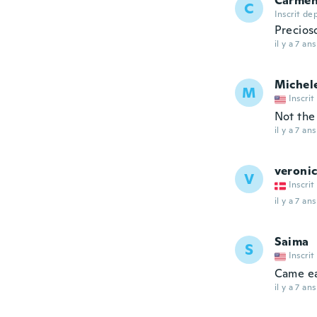
Carme
C
Inscrit de
Precioso
il y a 7 ans
Michel
M
Inscrit
Not the 
il y a 7 ans
veroni
V
Inscrit
il y a 7 ans
Saima
S
Inscrit
Came ea
il y a 7 ans