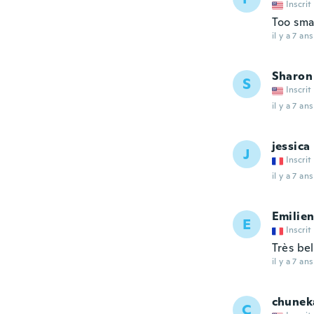
Inscrit
Too smal
il y a 7 ans
Sharon
S
Inscrit
il y a 7 ans
jessica
J
Inscrit
il y a 7 ans
Emilie
E
Inscrit
Très be
il y a 7 ans
chunek
C