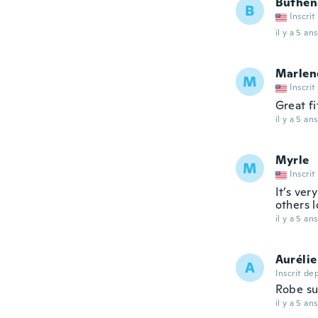
Buthen
B
Inscrit
il y a 5 ans
Marlen
M
Inscrit
Great fit
il y a 5 ans
Myrle
M
Inscrit
It’s ver
others 
il y a 5 ans
Aurélie
A
Inscrit de
Robe su
il y a 5 ans