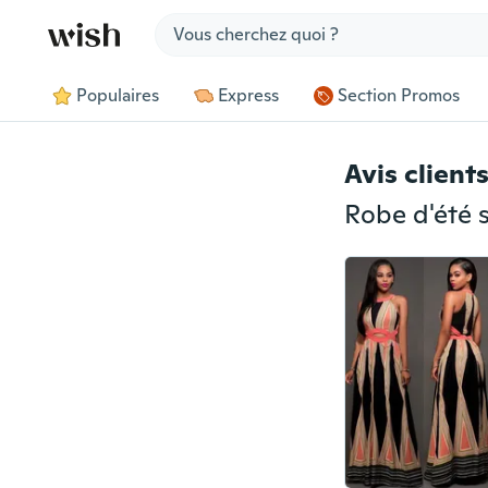
Jump to section
Populaires
Express
Section Promos
Avis client