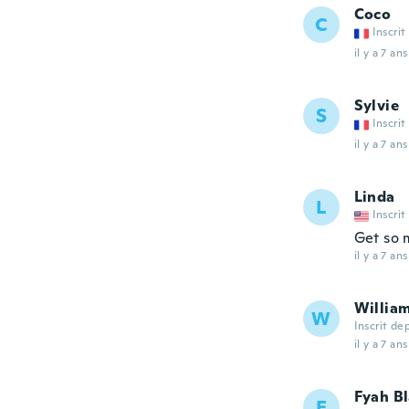
Coco
C
Inscrit
il y a 7 ans
Sylvie
S
Inscrit
il y a 7 ans
Linda
L
Inscrit
Get so 
il y a 7 ans
Willia
W
Inscrit de
il y a 7 ans
Fyah Bl
F