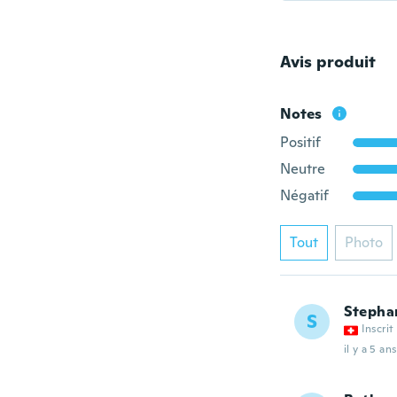
Avis produit
Notes
Positif
Neutre
Négatif
Tout
Photo
Stepha
S
Inscrit
il y a 5 ans