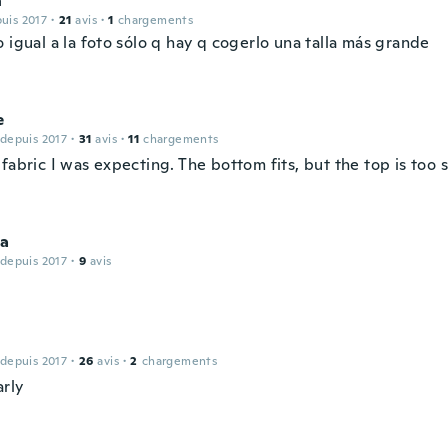
n
puis 2017
·
21
avis
·
1
chargements
 igual a la foto sólo q hay q cogerlo una talla más grande
e
 depuis 2017
·
31
avis
·
11
chargements
fabric I was expecting. The bottom fits, but the top is too s
ca
 depuis 2017
·
9
avis
 depuis 2017
·
26
avis
·
2
chargements
rly