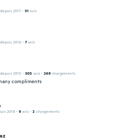
 depuis 2017
·
31
avis
 depuis 2016
·
7
avis
 depuis 2015
·
305
avis
·
269
chargements
many compliments
m
puis 2018
·
9
avis
·
2
chargements
az