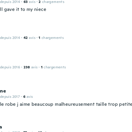
 depuis 2014
·
63
avis
·
2
chargements
l gave it to my niece
 depuis 2014
·
42
avis
·
1
chargements
 depuis 2016
·
238
avis
·
1
chargements
nne
 depuis 2017
·
6
avis
lle robe j aime beaucoup malheureusement taille trop petite
a