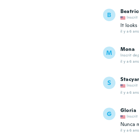
Beatric
B
Inscrit
It looks
il y a 6 ans
Mona
M
Inscrit de
il y a 6 ans
Stacya
S
Inscrit
il y a 6 ans
Gloria
G
Inscrit
Nunca m
il y a 6 ans