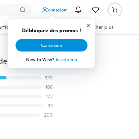
Connexion
Articles pour animaux domestiques
Afficher plus
Débloquez des promos !
Connexion
Robe d'été sexy pour femme Boho Maxi longue robe de soirée robe de plage robe d'été
New to Wish?
Inscription
370
168
172
92
200