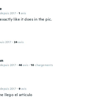
e
 depuis 2017
·
1
avis
 exactly like it does in the pic.
puis 2017
·
24
avis
nn
 depuis 2017
·
46
avis
·
10
chargements
 depuis 2017
·
9
avis
e llego el artículo