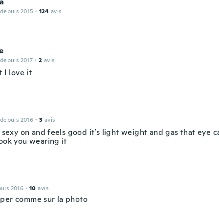
a
 depuis 2015
·
124
avis
e
 depuis 2017
·
2
avis
 I love it
 depuis 2016
·
3
avis
y sexy on and feels good it’s light weight and gas that eye
look you wearing it
puis 2016
·
10
avis
per comme sur la photo